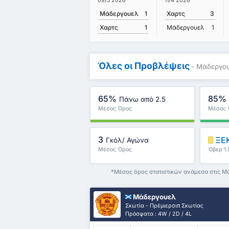
09/5 2026
11/4 2026
Μάδεργουελ
1
Χαρτς
3
Χαρτς
1
Μάδεργουελ
1
Όλες οι Προβλέψεις
- Μάδεργου
65%
85%
Πάνω από 2.5
Μέσος Όρος
Μέσος 
Πρωταθλήματος : 50%
Πρωταθ
3
ΞΕΚ
Γκόλ/ Αγώνα
Μέσος Όρος
Όβερ 1.
Πρωταθλήματος : 3
*Μέσος όρος στατιστικών ανάμεσα στις Μά
Μάδεργουελ
Σκωτία - Πρέμιερσιπ Σκωτίας
Πρόσφατα : 4W / 2D / 4L