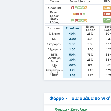
Φόρμα
Αποτελέσματα
PPG
Συνολικά
1.40
L
W
W
W
D
Εντός
1.00
D
L
L
W
Έδρας
Εκτός
1.67
W
L
W
W
D
Έδρας
Εντός
Εκτ
Στατιστικά
Συνολικά
Έδρας
Έδρ
% Νίκης
40%
25%
50
ΜΟ
3.00
4.00
2.3
Σκόραραν
1.50
2.00
1.17
Δέχτηκαν
1.50
2.00
1.17
BTTS
50%
75%
33
Ανέπαφη
30%
25%
33
Εστία
FTS
20%
0%
33
xG
(Αναμενόμενα
1.29
1.43
1.2
Γκολ)
xGA
1.53
1.27
1.71
Φόρμα - Ποια ομάδα θα νική
Φόρμα - Συνολικά