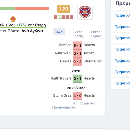
Πρέμι
1.20
Πρέμιερσ
L
W
L
L
L
ελ
είναι
+17%
καλύτερη
Πρέμιερσ
φορά
Πόντοι Ανά Αγώνα
Όλα
Εντός
Εκτός
Έδρας
Έδρας
Πρέμιερσ
Benfica
Hearts
6 - 1
Πρέμιερσ
Αμπερντίν
Χαρτς
2 - 1
Πρέμιερσ
Hearts
Sturm Graz
0 - 2
2026
Πρέμιερσ
Raith Rovers
Hearts
0 - 1
Πρέμιερσ
2026/2027
Sturm Graz
Hearts
4 - 0
Επόμενα
Προηγούμενα