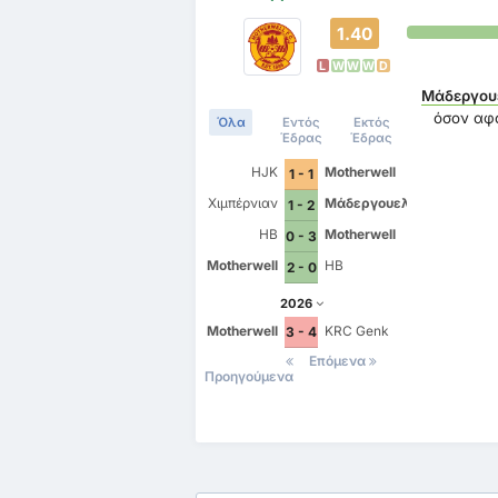
1.40
L
W
W
W
D
Μάδεργου
όσον α
Όλα
Εντός
Εκτός
Έδρας
Έδρας
HJK
Motherwell
1 - 1
Χιμπέρνιαν
Μάδεργουελ
1 - 2
HB
Motherwell
0 - 3
Motherwell
HB
2 - 0
2026
Motherwell
KRC Genk
3 - 4
Επόμενα
Προηγούμενα