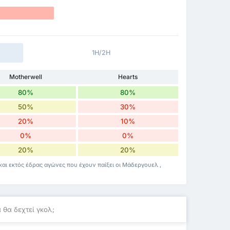
1H/2H
Motherwell
Hearts
80%
80%
50%
30%
20%
10%
0%
0%
20%
20%
και εκτός έδρας αγώνες που έχουν παίξει οι Μάδεργουελ ,
 θα δεχτεί γκολ;