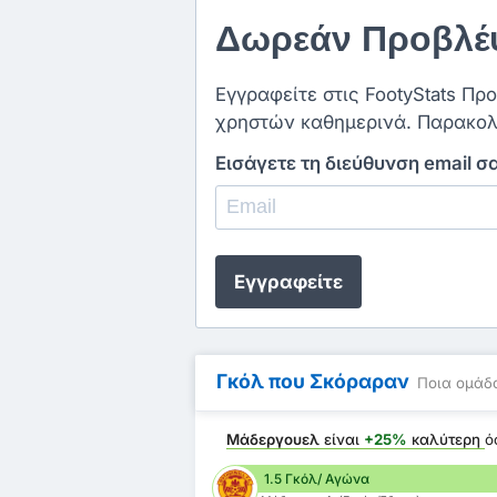
Δωρεάν Προβλέψ
Εγγραφείτε στις FootyStats Πρ
χρηστών καθημερινά. Παρακολ
Εισάγετε τη διεύθυνση email σ
Εγγραφείτε
Γκόλ που Σκόραραν
Ποια ομάδα
Μάδεργουελ
είναι
+25%
καλύτερη
ό
1.5 Γκόλ/ Αγώνα