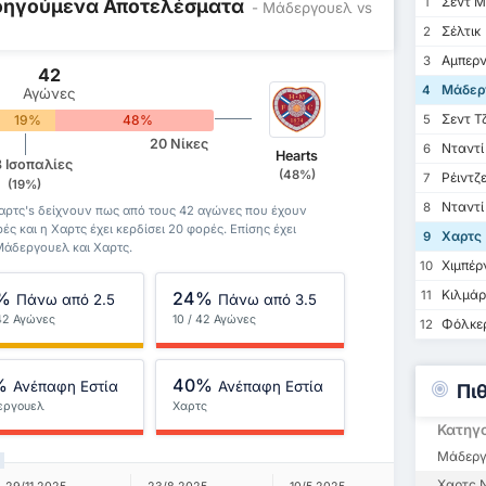
Σεντ Μ
Προηγούμενα Αποτελέσματα
1
- Μάδεργουελ vs
Σέλτικ
2
Αμπερν
3
42
Μάδερ
4
Αγώνες
Σεντ Τ
19%
48%
5
20 Νίκες
Νταντί 
6
Hearts
8 Ισοπαλίες
(48%)
Ρέιντζ
7
(19%)
Νταντί
8
αρτς's δείχνουν πως από τους 42 αγώνες που έχουν
ές και η Χαρτς έχει κερδίσει 20 φορές. Επίσης έχει
Χαρτς
9
Μάδεργουελ και Χαρτς.
Χιμπέρ
10
Κιλμάρ
%
24%
11
Πάνω από 2.5
Πάνω από 3.5
 42 Αγώνες
10 / 42 Αγώνες
Φόλκε
12
%
40%
Ανέπαφη Εστία
Ανέπαφη Εστία
Πι
εργουελ
Χαρτς
Κατηγ
Μάδεργ
Χαρτς Ν