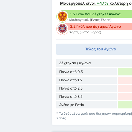
Μάδεργουελ
είναι
+47%
καλύτερη
ό
1.5 Γκόλ που Δέχτηκε/ Αγώνα
Μάδεργουελ (Εντός Έδρας)
2.2 Γκόλ που Δέχτηκε/ Αγώνα
Χαρτς (Εκτός Έδρας)
Τέλος του Αγώνα
Δέχτηκαν / αγώνα
Πάνω από 0.5
Πάνω από 1.5
Πάνω από 2.5
Πάνω από 3.5
Ανέπαφη Εστία
* Τα δεδομένα γκολ που δέχτηκαν συμπεριλαμ
Χαρτς.