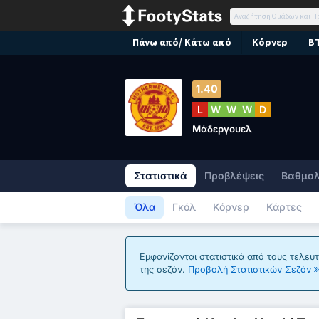
Πάνω από/ Κάτω από
Κόρνερ
B
1.40
L
W
W
W
D
Μάδεργουελ
Στατιστικά
Προβλέψεις
Βαθμολ
Όλα
Γκόλ
Κόρνερ
Κάρτες
Εμφανίζονται στατιστικά από τους τελευ
της σεζόν.
Προβολή Στατιστικών Σεζόν