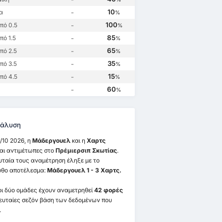
5
02/1 2025
25/8 2024
17/2 2024
10
α
-
ουελ
0
Χαρτς
1
Μάδεργουελ
3
Χαρτς
2
%
100
πό 0.5
-
%
0
Μάδεργουελ
0
Χαρτς
1
Μάδεργουελ
0
85
ό 1.5
-
%
65
πό 2.5
-
%
35
πό 3.5
-
%
15
πό 4.5
-
%
60
-
%
άλυση
/10 2026, η
Μάδεργουελ
και η
Χαρτς
αι αντιμέτωπες στο
Πρέμιερσιπ Σκωτίας
.
υταία τους αναμέτρηση έληξε με το
θο αποτέλεσμα:
Μάδεργουελ 1 - 3 Χαρτς.
οι δύο ομάδες έχουν αναμετρηθεί
42 φορές
λευταίες σεζόν βάση των δεδομένων που
.