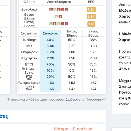
Φόρμα
Αποτελέσματα
PPG
Από τι
Συνολικά
1.20
L
W
L
L
L
Μάδεργ
Εντός
Χαρτς 
1.50
W
L
Έδρας
Εκτός
ισοπαλ
1.13
W
L
W
L
L
Έδρας
ός
Εντός
Εκτός
Στατιστικά
Συνολικά
Η
Μάδε
ας
Έδρας
Έδρας
Χαρτς
%
% Νίκης
40%
50%
38%
3
ΜΟ
3.40
2.50
3.63
Προηγο
Σκόραραν
1.20
1.00
1.25
και τη
Δέχτηκαν
2.20
1.50
2.38
το Να 
%
BTTS
70%
50%
75%
Ανέπαφη
45%
τ
%
10%
0%
13%
Εστία
%
FTS
20%
50%
13%
xG
Μέχρι 
1
(Αναμενόμενα
1.63
1.53
1.67
Σκωτία
Γκολ)
xGA
1.65
1.42
1.74
Πόντο
και η
Χ
Τι σημαίνει ο κάθε στατιστικός όρος; Διαβάστε το Γλωσσάρι
έδρας.
σει;
Φόρμα - Συνολικά