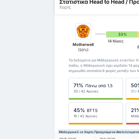
Στατιστικά Head to Head / 
Χαρτς
33%
14 Νίκες
Motherwell
(33%)
Τα δεδομένα για Μάδεργουελ εναντίον Χ
παίξει, η Μάδεργουελ έχει κερδίσει 14 φορ
σημειωθεί ισοπαλία 8 φορές μεταξύ των 
71%
50
Πάνω από 1.5
30 / 42 Αγώνες
21 /
45%
21
BTTS
19 / 42 Αγώνες
Μάδ
Μάδεργουελ vs Χαρτς Προηγούμενα Αποτελέσματα