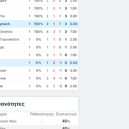
ίρεν
1
100%
2
0
2
3
2.00
1
100%
1
0
1
3
1.00
τίν
1
100%
2
1
1
3
3.00
γουελ
1
100%
2
1
1
3
3.00
ζόνστον
1
100%
4
3
1
3
7.00
Γιουνάιτεντ
1
0%
1
1
0
1
2.00
ερς
1
0%
1
1
0
1
2.00
1
0%
0
1
-1
0
1.00
1
0%
1
2
-1
0
3.00
νιαν
1
0%
1
2
-1
0
3.00
νοκ
1
0%
3
4
-1
0
7.00
ρκ
1
0%
0
2
-2
0
2.00
θανότητες
ορία
Πιθανότητες
Στατιστικά
40
ουελ Νίκη
-
%
40
ίκη
-
%