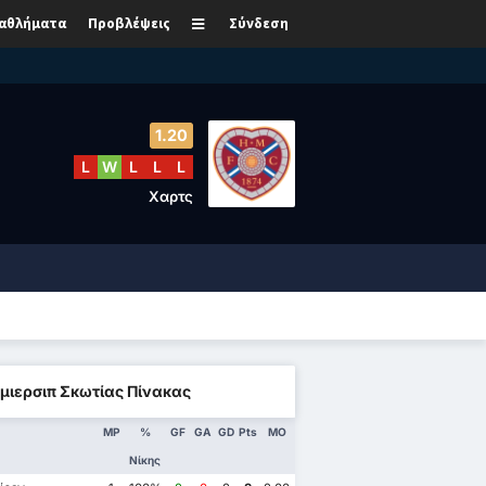
αθλήματα
Προβλέψεις
Σύνδεση
1.20
L
W
L
L
L
Χαρτς
μιερσιπ Σκωτίας Πίνακας
MP
%
GF
GA
GD
Pts
ΜΟ
Νίκης