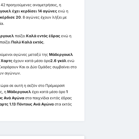
ς 42 προηγούμενες αναμετρήσεις, η
ουελ έχει κερδίσει 14 αγώνες
ενώ η
κέρδισε 20
. 8 αγώνες έχουν λήξει με
ία.
ργουελ
παίζει
Καλά εντός έδρας
ενώ η
παίζει
Πολύ Καλά εκτός
.
ύμενοι αγώνες μεταξύ της
Μάδεργουελ
ς
Χαρτς
έχουν κατά μέσο όρο
2.6 γκόλ
ενώ
Σκοράρουν Και οι Δύο Ομάδες συμβαίνει στο
ων αγώνων.
τώρα σε αυτή η σεζόν στο Πρέμιερσιπ
ς, η
Μάδεργουελ
έχει κατά μέσο όρο
1
υς Ανά Αγώνα
στα παιχνίδια εντός έδρας
αρτς 1.13 Πόντους Ανά Αγώνα
στα εκτός