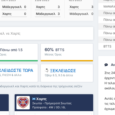
29/11 2025
23/8 2025
12/4 202
10/5 2025
Ισοπαλί
Μάδεργουελ
0
Χαρτς
3
Μάδεργ
Χαρτς
3
Πάνω α
Χαρτς
0
Μάδεργουελ
3
Χαρτς
Μάδεργουελ
0
Πάνω απ
Πάνω α
Πάνω α
ελ vs Χαρτς
Πάνω α
BTTS
60%
Πάνω από 1.5
BTTS
Όρος
Μέσος Όρος
λήματος : 83%
Πρωταθλήματος : 67%
Αν
ΛΕΙΔΩΣΤΕ ΤΩΡΑ
ΞΕΚΛΕΙΔΩΣΕ
Στις 24
5, FH/2H & άλλα
Όβερ 8.5, 9.5 & άλλα
έρχοντ
Η τελε
δεργουελ και Χαρτς κατά τη διάρκεια της τρέχουσας σεζόν
ακόλου
Αυτές 
Χαρτς
Σκωτία - Πρέμιερσιπ Σκωτίας
τις τε
Πρόσφατα : 4W / 0D / 6L
έχουμε