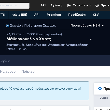
API
Αγώνες
Στατιστικά
Πρωτ
TTS
τένις (EN)
API
Premium
Πρόβλεψη
CSV
/
Πρέμιερσιπ Σκωτίας
Προηγούμενα H2H
Σκωτία
24/10 2026 - 15:00 (Europe/London)
Μάδεργουελ vs Χαρτς
Στατιστικά, Δεδομένα και Απευθείας Αναμετρήσεις
Γήπεδο -
Fir Park
ογίες
Ημίχρονο
Παίκτες
Πρέ
ταίους 10 αγώνες αφού πρόκειται για αγώνα στην αρχή
Ομάδα