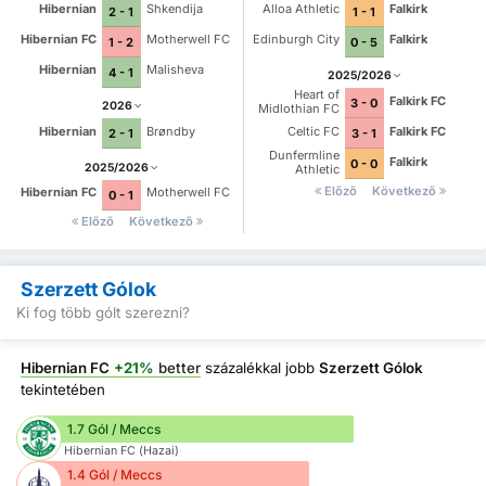
Hibernian
Shkendija
Alloa Athletic
Falkirk
2 - 1
1 - 1
Hibernian FC
Motherwell FC
Edinburgh City
Falkirk
1 - 2
0 - 5
Hibernian
Malisheva
4 - 1
2025/2026
Heart of
Falkirk FC
3 - 0
2026
Midlothian FC
Hibernian
Brøndby
Celtic FC
Falkirk FC
2 - 1
3 - 1
Dunfermline
Falkirk
0 - 0
2025/2026
Athletic
Előző
Következő
Hibernian FC
Motherwell FC
0 - 1
Előző
Következő
Szerzett Gólok
Ki fog több gólt szerezni?
Hibernian FC
+21%
better
százalékkal jobb
Szerzett Gólok
tekintetében
1.7 Gól / Meccs
Hibernian FC (Hazai)
1.4 Gól / Meccs