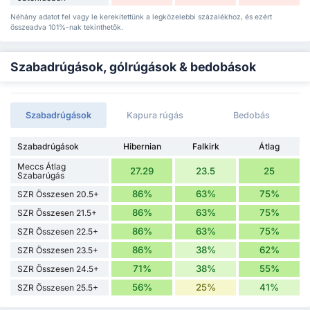
Néhány adatot fel vagy le kerekítettünk a legközelebbi százalékhoz, és ezért
összeadva 101%-nak tekinthetők.
Szabadrúgások, gólrúgások & bedobások
Szabadrúgások
Kapura rúgás
Bedobás
Szabadrúgások
Hibernian
Falkirk
Átlag
Meccs Átlag
27.29
23.5
25
Szabarúgás
86%
63%
75%
SZR Összesen 20.5+
86%
63%
75%
SZR Összesen 21.5+
86%
63%
75%
SZR Összesen 22.5+
86%
38%
62%
SZR Összesen 23.5+
71%
38%
55%
SZR Összesen 24.5+
56%
25%
41%
SZR Összesen 25.5+