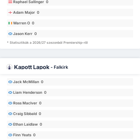
Raphael Sallinger 0
Adam Major 0
Warren O 0
Jason Kerr 0
* Statisztikák a 2026/27 szezonból Premiership-ről
Kapott Lapok
-
Falkirk
Jack McMillan 0
Liam Henderson 0
Ross MacIver 0
Craig Sibbald 0
Ethan Laidlaw 0
Finn Yeats 0