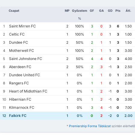
Csapat
MP
Győzelem
GF
GA
GD
Pts
Átl.
%
Saint Mirren FC
1
2
100%
3
0
3
6
1.50
Celtic FC
2
1
100%
1
0
1
3
1.00
Dundee FC
3
2
50%
2
1
1
3
1.50
Motherwell FC
4
1
100%
2
1
1
3
3.00
Saint Johnstone FC
5
2
50%
4
4
0
3
4.00
Aberdeen FC
6
2
50%
2
3
-1
3
2.50
Dundee United FC
7
1
0%
1
1
0
1
2.00
Rangers FC
8
1
0%
1
1
0
1
2.00
Heart of Midlothian FC
9
1
0%
1
2
-1
0
3.00
Hibernian FC
10
1
0%
1
2
-1
0
3.00
Kilmarnock FC
11
1
0%
3
4
-1
0
7.00
Falkirk FC
12
1
0%
0
2
-2
0
2.00
*
Premiership Forma Táblázat
szintén elérhető