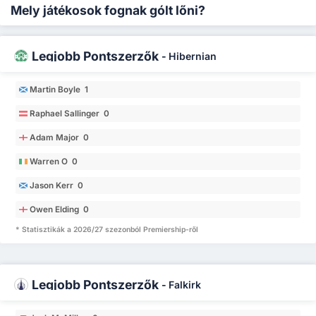
Mely játékosok fognak gólt lőni?
Legjobb Pontszerzők
-
Hibernian
Martin Boyle 1
Raphael Sallinger 0
Adam Major 0
Warren O 0
Jason Kerr 0
Owen Elding 0
* Statisztikák a 2026/27 szezonból Premiership-ről
Legjobb Pontszerzők
-
Falkirk