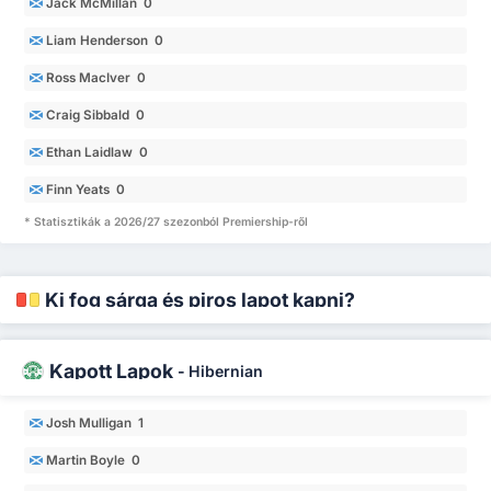
Jack McMillan 0
Liam Henderson 0
Ross MacIver 0
Craig Sibbald 0
Ethan Laidlaw 0
Finn Yeats 0
* Statisztikák a 2026/27 szezonból Premiership-ről
Ki fog sárga és piros lapot kapni?
Kapott Lapok
-
Hibernian
Josh Mulligan 1
Martin Boyle 0