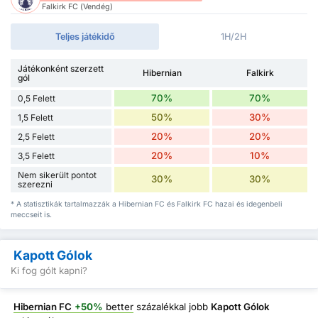
Falkirk FC (Vendég)
Teljes játékidő
1H/2H
Játékonként szerzett
Hibernian
Falkirk
gól
70%
70%
0,5 Felett
50%
30%
1,5 Felett
20%
20%
2,5 Felett
20%
10%
3,5 Felett
Nem sikerült pontot
30%
30%
szerezni
* A statisztikák tartalmazzák a Hibernian FC és Falkirk FC hazai és idegenbeli
meccseit is.
Kapott Gólok
Ki fog gólt kapni?
Hibernian FC
+50%
better
százalékkal jobb
Kapott Gólok