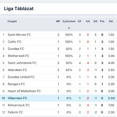
Liga Táblázat
Csapat
MP
Győzelem
GF
GA
GD
Pts
Átl.
%
Saint Mirren FC
1
2
100%
3
0
3
6
1.50
Celtic FC
2
1
100%
1
0
1
3
1.00
Dundee FC
3
2
50%
2
1
1
3
1.50
Motherwell FC
4
1
100%
2
1
1
3
3.00
Saint Johnstone FC
5
2
50%
4
4
0
3
4.00
Aberdeen FC
6
2
50%
2
3
-1
3
2.50
Dundee United FC
7
1
0%
1
1
0
1
2.00
Rangers FC
8
1
0%
1
1
0
1
2.00
Heart of Midlothian FC
9
1
0%
1
2
-1
0
3.00
Hibernian FC
10
1
0%
1
2
-1
0
3.00
Kilmarnock FC
11
1
0%
3
4
-1
0
7.00
Falkirk FC
12
1
0%
0
2
-2
0
2.00