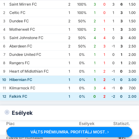
Saint Mirren FC
1
2
100%
3
0
3
6
1.50
Celtic FC
2
1
100%
1
0
1
3
1.00
Dundee FC
3
2
50%
2
1
1
3
1.50
Motherwell FC
4
1
100%
2
1
1
3
3.00
Saint Johnstone FC
5
2
50%
4
4
0
3
4.00
Aberdeen FC
6
2
50%
2
3
-1
3
2.50
Dundee United FC
7
1
0%
1
1
0
1
2.00
Rangers FC
8
1
0%
1
1
0
1
2.00
Heart of Midlothian FC
9
1
0%
1
2
-1
0
3.00
Hibernian FC
10
1
0%
1
2
-1
0
3.00
Kilmarnock FC
11
1
0%
3
4
-1
0
7.00
Falkirk FC
12
1
0%
0
2
-2
0
2.00
Esélyek
Piac
Esélyek
Statiszt.
-
50
Hibernian FC Győzelem
%
VÁLTS PRÉMIUMRA. PROFITÁLJ MOST.
-
30
Falkirk FC Győzelem
%