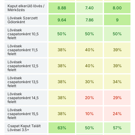
Kaput elkerülő lövés /
8.88
7.40
8.00
Mérkőzés
Lövések Szerzett
9.64
7.86
9
Gólonként
Lövések
50%
50%
50%
csapatonként 10,5
felett
Lövések
38%
40%
39%
csapatonként 11,5
felett
Lövések
38%
40%
39%
csapatonként 12,5
felett
Lövések
38%
30%
34%
csapatonként 13,5
felett
Lövések
38%
20%
29%
csapatonként 14,5
felett
Lövések
38%
10%
24%
csapatonként 15,5
felett
Csapat Kaput Talált
63%
50%
57%
Lövései 3.5+