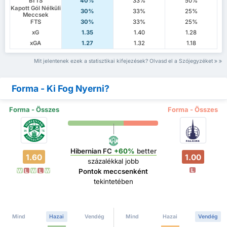
BTTS
40%
33%
50%
Kapott Gól Nélküli
30%
33%
25%
Meccsek
FTS
30%
33%
25%
xG
1.35
1.40
1.28
xGA
1.27
1.32
1.18
Mit jelentenek ezek a statisztikai kifejezések? Olvasd el a Szójegyzéket
Forma - Ki Fog Nyerni?
Forma - Összes
Forma - Összes
Hibernian FC
+60%
better
1.60
1.00
százalékkal jobb
L
Pontok meccsenként
W
L
W
L
W
tekintetében
Mind
Hazai
Vendég
Mind
Hazai
Vendég