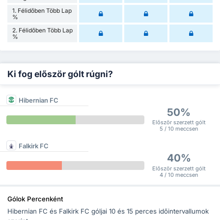
1. Félidőben Több Lap
%
2. Félidőben Több Lap
%
Ki fog először gólt rúgni?
Hibernian FC
50%
Először szerzett gólt
5 / 10 meccsen
Falkirk FC
40%
Először szerzett gólt
4 / 10 meccsen
Gólok Percenként
Hibernian FC és Falkirk FC góljai 10 és 15 perces időintervallumok