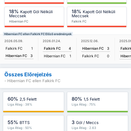
18%
18%
Kapott Gól Nélküli
Kapott Gól Nélküli
Meccsek
Meccsek
Hibernian FC
Falkirk FC
Hibernian FC ellen Falkirk FC Előző eredmények
2025.0
2026.05.09.
2026.01.24.
2025.12.06.
Falkir
Falkirk FC
1
Falkirk FC
4
Hibernian FC
3
Hibernian FC
3
Hiber
Hibernian FC
1
Falkirk FC
0
Összes Előrejelzés
- Hibernian FC ellen Falkirk FC
60%
80%
2,5 Felett
1,5 Felett
Liga Átlag : 38%
Liga Átlag : 75%
55%
3
BTTS
Gól / Meccs
Liga Átlag : 50%
Liga Átlag : 2.63