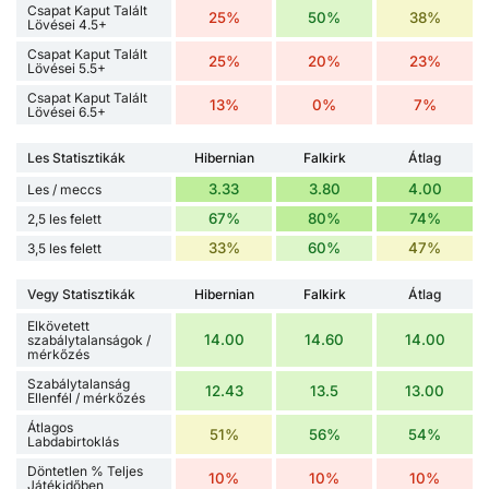
Csapat Kaput Talált
25%
50%
38%
Lövései 4.5+
Csapat Kaput Talált
25%
20%
23%
Lövései 5.5+
Csapat Kaput Talált
13%
0%
7%
Lövései 6.5+
Les Statisztikák
Hibernian
Falkirk
Átlag
3.33
3.80
4.00
Les / meccs
67%
80%
74%
2,5 les felett
33%
60%
47%
3,5 les felett
Vegy Statisztikák
Hibernian
Falkirk
Átlag
Elkövetett
14.00
14.60
14.00
szabálytalanságok /
mérkőzés
Szabálytalanság
12.43
13.5
13.00
Ellenfél / mérkőzés
Átlagos
51%
56%
54%
Labdabirtoklás
Döntetlen % Teljes
10%
10%
10%
Játékidőben