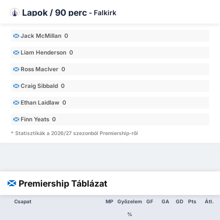
Lapok / 90 perc
-
Falkirk
Jack McMillan 0
Liam Henderson 0
Ross MacIver 0
Craig Sibbald 0
Ethan Laidlaw 0
Finn Yeats 0
* Statisztikák a 2026/27 szezonból Premiership-ről
Premiership Táblázat
Csapat
MP
Győzelem
GF
GA
GD
Pts
Átl.
%