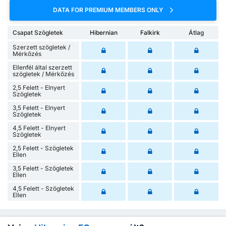
DATA FOR PREMIUM MEMBERS ONLY
Csapat Szögletek
Hibernian
Falkirk
Átlag
Szerzett szögletek /
Mérkőzés
Ellenfél által szerzett
szögletek / Mérkőzés
2,5 Felett - Elnyert
Szögletek
3,5 Felett - Elnyert
Szögletek
4,5 Felett - Elnyert
Szögletek
2,5 Felett - Szögletek
Ellen
3,5 Felett - Szögletek
Ellen
4,5 Felett - Szögletek
Ellen