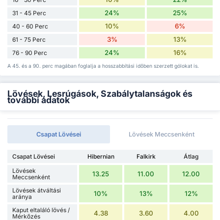
24%
25%
31 - 45 Perc
10%
6%
40 - 60 Perc
3%
13%
61 - 75 Perc
24%
16%
76 - 90 Perc
A 45. és a 90. perc magában foglalja a hosszabbítási időben szerzett gólokat is.
Lövések, Lesrúgások, Szabálytalanságok és
további adatok
Csapat Lövései
Lövések Meccsenként
Csapat Lövései
Hibernian
Falkirk
Átlag
Lövések
13.25
11.00
12.00
Meccsenként
Lövések átváltási
10%
13%
12%
aránya
Kaput eltaláló lövés /
4.38
3.60
4.00
Mérkőzés