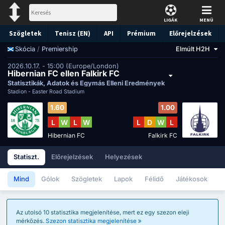
LIGÁK
MENÜ
Szögletek
Tenisz (EN)
API
Prémium
Előrejelzések
/
Premiership
Elmúlt H2H
Skócia
2026.10.17. - 15:00 (Europe/London)
Hibernian FC ellen Falkirk FC
Statisztikák, Adatok és Egymás Elleni Eredmények
Stadion -
Easter Road Stadium
1.60
1.00
L
W
L
W
L
D
W
L
Hibernian FC
Falkirk FC
Statiszt.
Előrejelzések
Helyezések
Mind
Gólok
Szögletek
Lapok
Félidő
Játékosok
Az utolsó 10 statisztika megjelenítése, mert ez egy szezon eleji
mérkőzés.
Szezon statisztika megjelenítése