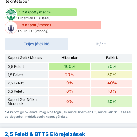
tekintetében
1.2 Kapott / meccs
Hibernian FC (Hazai)
1.8 Kapott / meccs
Falkirk FC (Vendég)
Teljes játékidő
1H/2H
Kapott Gólt / Meccs
Hibernian
Falkirk
100%
70%
0,5 Felett
20%
50%
1,5 Felett
0%
40%
2,5 Felett
0%
10%
3,5 Felett
Kapott Gól Nélküli
0%
30%
Meccsek
* A kapott gólok adatai magukba foglalják mind Hibernian FC, mind Falkirk FC hazai
és idegenbeli mérkőzésein kapott gólokat.
2,5 Felett & BTTS Előrejelzések