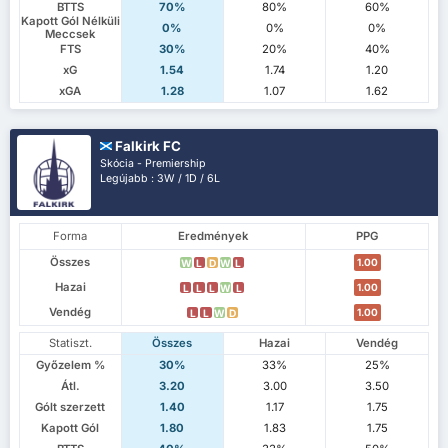
BTTS
70%
80%
60%
Kapott Gól Nélküli
0%
0%
0%
Meccsek
FTS
30%
20%
40%
xG
1.54
1.74
1.20
xGA
1.28
1.07
1.62
Falkirk FC
Skócia - Premiership
Legújabb : 3W / 1D / 6L
Forma
Eredmények
PPG
Összes
1.00
W
L
D
W
L
Hazai
1.00
L
L
L
W
L
Vendég
1.00
L
L
W
D
Statiszt.
Összes
Hazai
Vendég
Győzelem %
30%
33%
25%
Átl.
3.20
3.00
3.50
Gólt szerzett
1.40
1.17
1.75
Kapott Gól
1.80
1.83
1.75