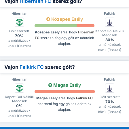
Vajon
Hibernian FC
szerez gólt?
Hibernian
Falkirk
Közepes Esély
Gólt szerzett
Kapott Gól Nélküli
Közepes Esély
arra, hogy
Hibernian
Meccsek
70%
FC
szerezni fog egy gólt az adataink
30%
a mérkőzések
alapján.
a mérkőzések
közül (Összes)
közül (Összes)
Vajon
Falkirk FC
szerez gólt?
Hibernian
Falkirk
Magas Esély
Kapott Gól Nélküli
Gólt szerzett
Magas Esély
arra, hogy
Falkirk FC
Meccsek
70%
szerezni fog egy gólt az adataink
0%
a mérkőzések
alapján.
a mérkőzések
közül (Összes)
közül (Összes)