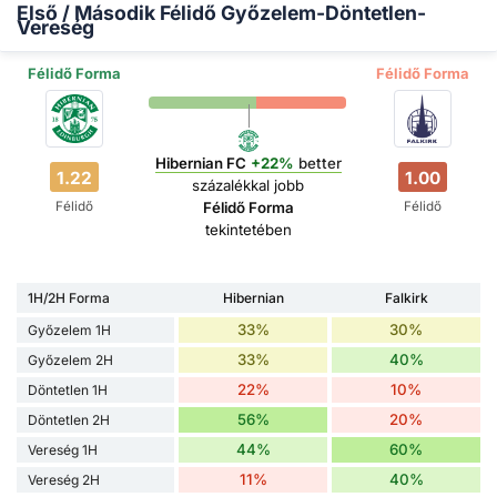
Első / Második Félidő Győzelem-Döntetlen-
Vereség
Félidő Forma
Félidő Forma
Hibernian FC
+22%
better
1.22
1.00
százalékkal jobb
Félidő
Félidő
Félidő Forma
tekintetében
1H/2H Forma
Hibernian
Falkirk
33%
30%
Győzelem 1H
33%
40%
Győzelem 2H
22%
10%
Döntetlen 1H
56%
20%
Döntetlen 2H
44%
60%
Vereség 1H
11%
40%
Vereség 2H