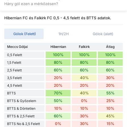
Hány gól ezen a mérkőzésen?
Hibernian FC és Falkirk FC 0,5 - 4,5 felett és BTTS adatok.
Gólok (Felett)
1H/2H
Gólok (alatt)
Meccs Góljai
Hibernian
Falkirk
Átlag
100%
100%
100%
0,5 Felett
80%
80%
80%
1,5 Felett
60%
60%
60%
2,5 Felett
20%
40%
30%
3,5 Felett
20%
20%
20%
4,5 Felett
70%
40%
55%
BTTS
50%
0%
25%
BTTS & Győzelem
10%
10%
10%
BTTS & Döntetlen
60%
30%
45%
BTTS & 2,5 Felett
0%
30%
15%
BTTS No & 2,5 Felett