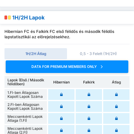
1H/2H Lapok
Hibernian FC és Falkirk FC első félidős és második félidős
lapstatisztikái az előrejelzésekhez.
1H/2H Átlag
0,5 - 3 Felett (1H/2H)
DATA FOR PREMIUM MEMBERS ONLY
Lapok (Első / Második
Hibernian
Falkirk
Átlag
félidőben)
1.FI-ben Átlagosan
Kapott Lapok Száma
2.FI-ben Átlagosan
Kapott Lapok Száma
Meccsenkénti Lapok
Átlaga (1.FI)
Meccsenkénti Lapok
Átlaga (2.FI)