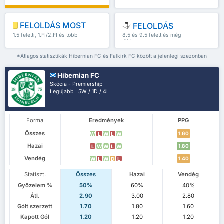
FELOLDÁS MOST
FELOLDÁS
1.5 feletti, 1.FI/2.FI és több
8.5 és 9.5 felett és még
több
*Átlagos statisztikák Hibernian FC és Falkirk FC között a jelenlegi szezonban
Hibernian FC
Skócia - Premiership
Legújabb : 5W / 1D / 4L
Forma
Eredmények
PPG
Összes
1.60
W
L
W
L
W
Hazai
1.80
L
W
W
L
W
Vendég
1.40
W
L
W
D
L
Statiszt.
Összes
Hazai
Vendég
Győzelem %
50%
60%
40%
Átl.
2.90
3.00
2.80
Gólt szerzett
1.70
1.80
1.60
Kapott Gól
1.20
1.20
1.20