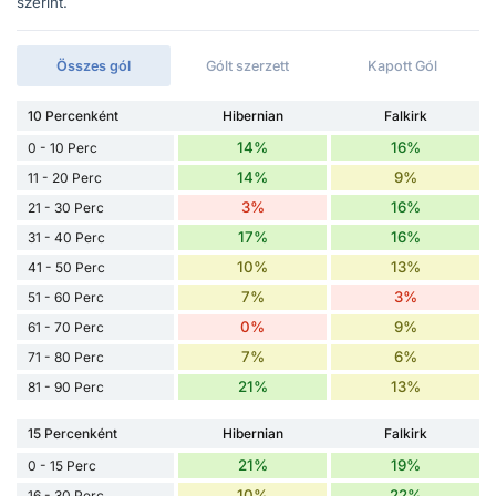
szerint.
Összes gól
Gólt szerzett
Kapott Gól
10 Percenként
Hibernian
Falkirk
14%
16%
0 - 10 Perc
14%
9%
11 - 20 Perc
3%
16%
21 - 30 Perc
17%
16%
31 - 40 Perc
10%
13%
41 - 50 Perc
7%
3%
51 - 60 Perc
0%
9%
61 - 70 Perc
7%
6%
71 - 80 Perc
21%
13%
81 - 90 Perc
15 Percenként
Hibernian
Falkirk
21%
19%
0 - 15 Perc
10%
22%
16 - 30 Perc