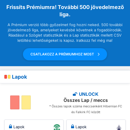
Frissíts Prémiumra! További 500 jövedelmező
liga.
A Prémium verzió több győzelmet fog hozni neked. 500 további
jövedelmező liga, amelyeket kevésbé követnek a fogadóirodák.
Ráadásul a Szöglet statisztikák és a Lap statisztikák mellett CSV
letöltési lehetőségeket is kapsz. Iratkozz fel még ma!
CSATLAKOZZ A PRÉMIUMHOZ MOST
Lapok
UNLOCK
Összes Lap / meccs
* Összes lapok száma meccsenként Hibernian FC
és Falkirk FC között
Lapok
Lapok