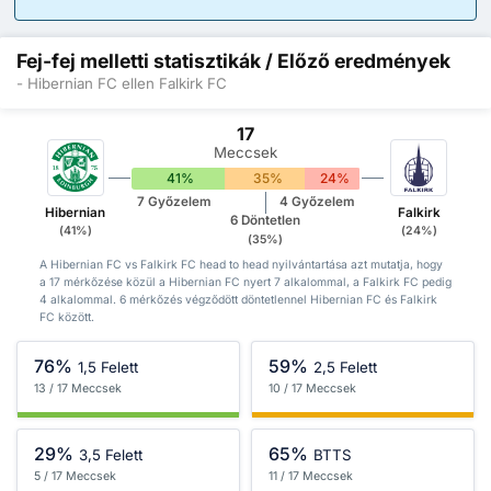
Fej-fej melletti statisztikák / Előző eredmények
- Hibernian FC ellen Falkirk FC
17
Meccsek
41%
35%
24%
7 Győzelem
4 Győzelem
Hibernian
Falkirk
6 Döntetlen
(41%)
(24%)
(35%)
A Hibernian FC vs Falkirk FC head to head nyilvántartása azt mutatja, hogy
a 17 mérkőzése közül a Hibernian FC nyert 7 alkalommal, a Falkirk FC pedig
4 alkalommal. 6 mérkőzés végződött döntetlennel Hibernian FC és Falkirk
FC között.
76%
59%
1,5 Felett
2,5 Felett
13 / 17 Meccsek
10 / 17 Meccsek
29%
65%
3,5 Felett
BTTS
5 / 17 Meccsek
11 / 17 Meccsek