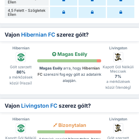
Ellen
4,5 Felett - Szögletek
Ellen
Vajon
Hibernian FC
szerez gólt?
Hibernian
Livingston
Magas Esély
Gólt szerzett
Kapott Gól Nélküli
Magas Esély
arra, hogy
Hibernian
Meccsek
86%
FC
szerezni fog egy gólt az adataink
7%
a mérkőzések
alapján.
a mérkőzések
közül (Hazai)
közül (Vendég)
Vajon
Livingston FC
szerez gólt?
Hibernian
Livingston
Bizonytalan
Kapott Gól Nélküli
Gólt szerzett