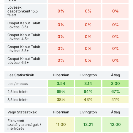
Lövések
0%
0%
0%
csapatonként 15,5
felett
Csapat Kaput Talált
0%
0%
0%
Lövései 3.5+
Csapat Kaput Talált
0%
0%
0%
Lövései 4.5+
Csapat Kaput Talált
0%
0%
0%
Lövései 5.5+
Csapat Kaput Talált
0%
0%
0%
Lövései 6.5+
Les Statisztikák
Hibernian
Livingston
Átlag
3.54
3.14
3.00
Les / meccs
69%
64%
67%
2,5 les felett
38%
43%
41%
3,5 les felett
Vegy Statisztikák
Hibernian
Livingston
Átlag
Elkövetett
11.00
13.21
12.00
szabálytalanságok /
mérkőzés