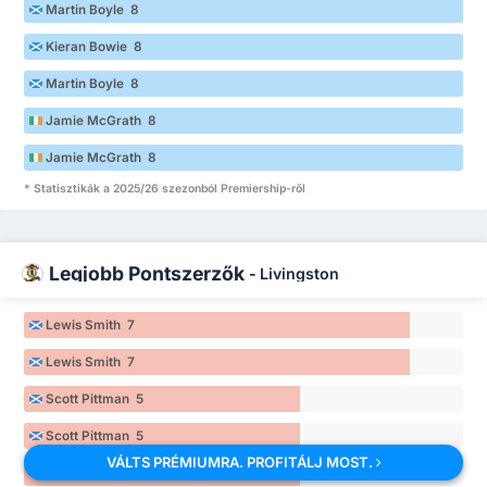
Martin Boyle 8
Kieran Bowie 8
Martin Boyle 8
Jamie McGrath 8
Jamie McGrath 8
* Statisztikák a 2025/26 szezonból Premiership-ről
Legjobb Pontszerzők
-
Livingston
Lewis Smith 7
Lewis Smith 7
Scott Pittman 5
Scott Pittman 5
VÁLTS PRÉMIUMRA. PROFITÁLJ MOST.
Robbie Muirhead 5