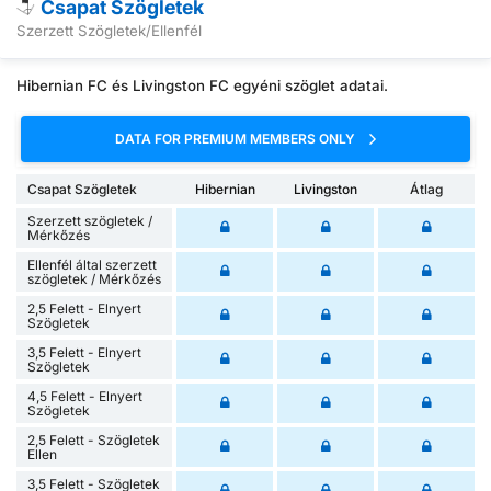
Csapat Szögletek
Szerzett Szögletek/Ellenfél
Hibernian FC és Livingston FC egyéni szöglet adatai.
DATA FOR PREMIUM MEMBERS ONLY
Csapat Szögletek
Hibernian
Livingston
Átlag
Szerzett szögletek /
Mérkőzés
Ellenfél által szerzett
szögletek / Mérkőzés
2,5 Felett - Elnyert
Szögletek
3,5 Felett - Elnyert
Szögletek
4,5 Felett - Elnyert
Szögletek
2,5 Felett - Szögletek
Ellen
3,5 Felett - Szögletek