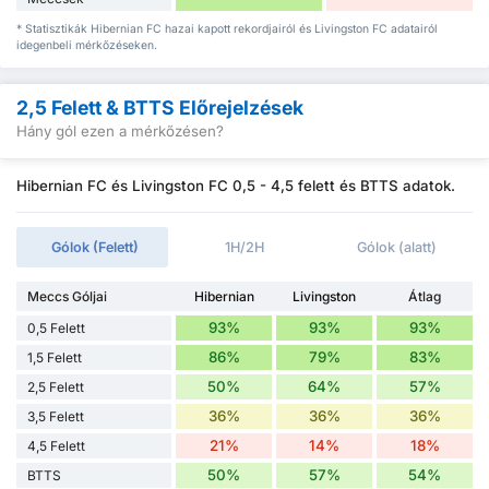
* Statisztikák Hibernian FC hazai kapott rekordjairól és Livingston FC adatairól
idegenbeli mérkőzéseken.
2,5 Felett & BTTS Előrejelzések
Hány gól ezen a mérkőzésen?
Hibernian FC és Livingston FC 0,5 - 4,5 felett és BTTS adatok.
Gólok (Felett)
1H/2H
Gólok (alatt)
Meccs Góljai
Hibernian
Livingston
Átlag
93%
93%
93%
0,5 Felett
86%
79%
83%
1,5 Felett
50%
64%
57%
2,5 Felett
36%
36%
36%
3,5 Felett
21%
14%
18%
4,5 Felett
50%
57%
54%
BTTS