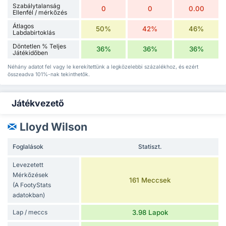
Szabálytalanság
0
0
0.00
Ellenfél / mérkőzés
Átlagos
50%
42%
46%
Labdabirtoklás
Döntetlen % Teljes
36%
36%
36%
Játékidőben
Néhány adatot fel vagy le kerekítettünk a legközelebbi százalékhoz, és ezért
összeadva 101%-nak tekinthetők.
Játékvezető
Lloyd Wilson
Foglalások
Statiszt.
Levezetett
Mérkőzések
161 Meccsek
(A FootyStats
adatokban)
Lap / meccs
3.98 Lapok