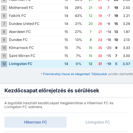
Motherwell FC
5
14
29%
21
14
7
19
2.50
Falkirk FC
6
14
43%
12
19
-7
19
2.21
Dundee United FC
7
14
21%
20
26
-6
15
3.29
Aberdeen FC
8
15
27%
7
21
-14
13
1.87
Dundee FC
9
15
13%
8
24
-16
10
2.13
Kilmarnock FC
10
15
7%
15
35
-20
9
3.33
Saint Mirren FC
11
15
7%
15
30
-15
7
3.00
Livingston FC
12
14
0%
12
31
-19
5
3.07
*
Premiership Hazai és Idegenbeli Táblázatok
szintén elérhetők
Kezdőcsapat előrejelzés és sérülések
A legutóbb használt kezdőcsapat megjelenítése a Hibernian FC és
Livingston FC számára.
Hibernian FC
Livingston FC