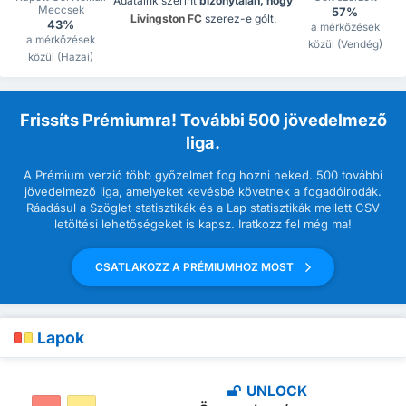
Adataink szerint
bizonytalan, hogy
Meccsek
57%
Livingston FC
szerez-e gólt.
43%
a mérkőzések
a mérkőzések
közül (Vendég)
közül (Hazai)
Frissíts Prémiumra! További 500 jövedelmező
liga.
A Prémium verzió több győzelmet fog hozni neked. 500 további
jövedelmező liga, amelyeket kevésbé követnek a fogadóirodák.
Ráadásul a Szöglet statisztikák és a Lap statisztikák mellett CSV
letöltési lehetőségeket is kapsz. Iratkozz fel még ma!
CSATLAKOZZ A PRÉMIUMHOZ MOST
Lapok
UNLOCK