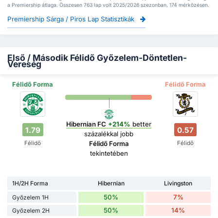
a Premiership átlaga. Összesen 763 lap volt 2025/2026 szezonban, 174 mérkőzésen.
Premiership Sárga / Piros Lap Statisztikák
Első / Második Félidő Győzelem-Döntetlen-
Vereség
Félidő Forma
Félidő Forma
Hibernian FC
+214%
better
1.79
0.57
százalékkal jobb
Félidő
Félidő
Félidő Forma
tekintetében
1H/2H Forma
Hibernian
Livingston
50%
7%
Győzelem 1H
50%
14%
Győzelem 2H