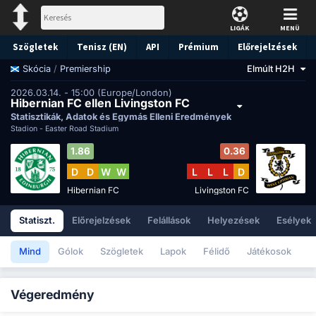
LIGÁK
MENÜ
Szögletek
Tenisz (EN)
API
Prémium
Előrejelzések
/
Premiership
Elmúlt H2H
Skócia
2026.03.14. - 15:00 (Europe/London)
Hibernian FC ellen Livingston FC
Statisztikák, Adatok és Egymás Elleni Eredmények
Stadion -
Easter Road Stadium
1.86
0.36
D
D
W
W
L
L
L
D
Hibernian FC
Livingston FC
Statiszt.
Előrejelzések
Felállások
Helyezések
Esélyek
Mind
Gólok
Szögletek
Lapok
Félidő
Játékosok
Végeredmény