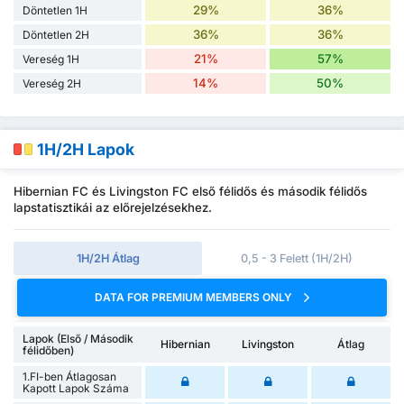
29%
36%
Döntetlen 1H
36%
36%
Döntetlen 2H
21%
57%
Vereség 1H
14%
50%
Vereség 2H
1H/2H Lapok
Hibernian FC és Livingston FC első félidős és második félidős
lapstatisztikái az előrejelzésekhez.
1H/2H Átlag
0,5 - 3 Felett (1H/2H)
DATA FOR PREMIUM MEMBERS ONLY
Lapok (Első / Második
Hibernian
Livingston
Átlag
félidőben)
1.FI-ben Átlagosan
Kapott Lapok Száma