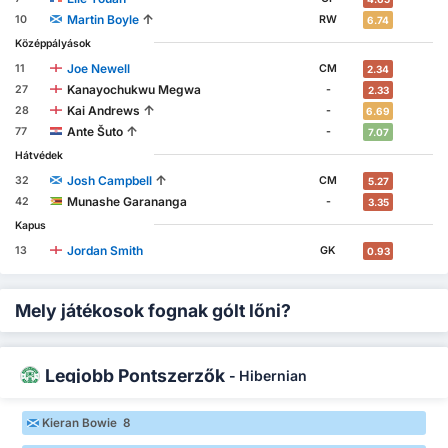
↑
Martin Boyle
10
RW
6.74
Középpályások
Joe Newell
11
CM
2.34
Kanayochukwu Megwa
27
-
2.33
↑
Kai Andrews
28
-
6.69
↑
Ante Šuto
77
-
7.07
Hátvédek
↑
Josh Campbell
32
CM
5.27
Munashe Garananga
42
-
3.35
Kapus
Jordan Smith
13
GK
0.93
Mely játékosok fognak gólt lőni?
Legjobb Pontszerzők
-
Hibernian
Kieran Bowie 8