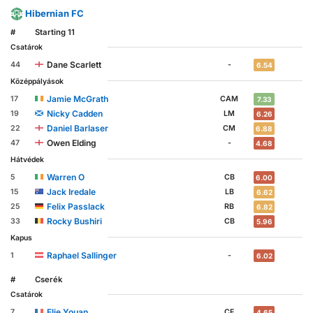
Hibernian FC
#
Starting 11
Csatárok
Dane Scarlett
44
-
6.54
Középpályások
Jamie McGrath
17
CAM
7.33
Nicky Cadden
19
LM
6.26
Daniel Barlaser
22
CM
6.88
Owen Elding
47
-
4.68
Hátvédek
Warren O
5
CB
6.00
Jack Iredale
15
LB
6.62
Felix Passlack
25
RB
6.82
Rocky Bushiri
33
CB
5.96
Kapus
Raphael Sallinger
1
-
6.02
#
Cserék
Csatárok
Elie Youan
7
CF
4.65