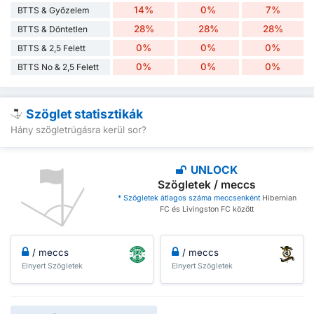
14%
0%
7%
BTTS & Győzelem
28%
28%
28%
BTTS & Döntetlen
0%
0%
0%
BTTS & 2,5 Felett
0%
0%
0%
BTTS No & 2,5 Felett
Szöglet statisztikák
Hány szögletrúgásra kerül sor?
UNLOCK
Szögletek / meccs
* Szögletek átlagos száma meccsenként
Hibernian
FC és Livingston FC között
/ meccs
/ meccs
Elnyert Szögletek
Elnyert Szögletek