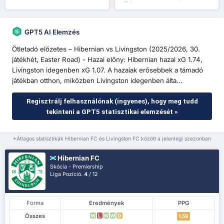
több
GPT5 AI Elemzés
Ötletadó előzetes – Hibernian vs Livingston (2025/2026, 30.
játékhét, Easter Road) - Hazai előny: Hibernian hazai xG 1.74,
Livingston idegenben xG 1.07. A hazaiak erősebbek a támadó
játékban otthon, miközben Livingston idegenben álta...
Regisztrálj felhasználónak (ingyenes), hogy meg tudd
tekinteni a GPT5 statisztikai elemzését »
*Átlagos statisztikák Hibernian FC és Livingston FC között a jelenlegi szezonban
Hibernian FC
Skócia - Premiership
Liga Pozíció.
4
/ 12
Forma
Eredmények
PPG
Összes
W
L
W
W
D
1.59