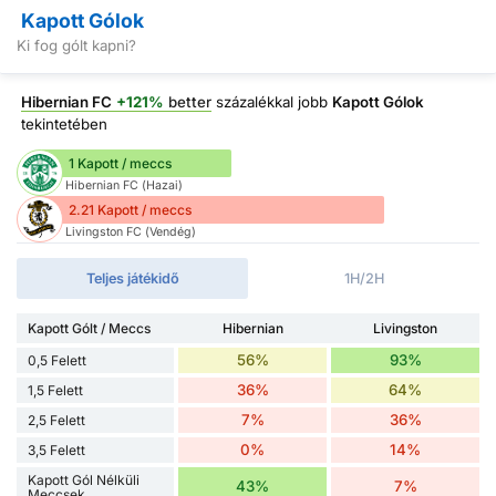
Kapott Gólok
Ki fog gólt kapni?
Hibernian FC
+121%
better
százalékkal jobb
Kapott Gólok
tekintetében
1 Kapott / meccs
Hibernian FC (Hazai)
2.21 Kapott / meccs
Livingston FC (Vendég)
Teljes játékidő
1H/2H
Kapott Gólt / Meccs
Hibernian
Livingston
56%
93%
0,5 Felett
36%
64%
1,5 Felett
7%
36%
2,5 Felett
0%
14%
3,5 Felett
Kapott Gól Nélküli
43%
7%
Meccsek