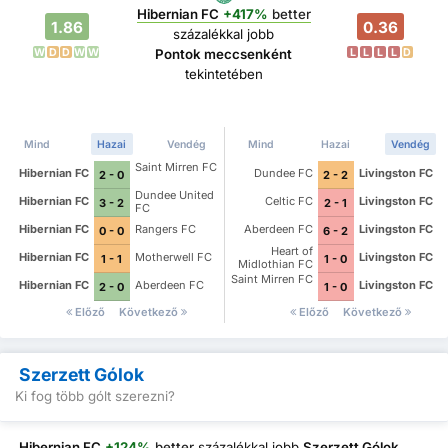
Hibernian FC
+417%
better
1.86
0.36
százalékkal jobb
W
D
D
W
W
L
L
L
L
D
Pontok meccsenként
tekintetében
Mind
Hazai
Vendég
Mind
Hazai
Vendég
Saint Mirren FC
Hibernian FC
Dundee FC
Livingston FC
2 - 0
2 - 2
Dundee United
Hibernian FC
Celtic FC
Livingston FC
3 - 2
2 - 1
FC
Hibernian FC
Rangers FC
Aberdeen FC
Livingston FC
0 - 0
6 - 2
Heart of
Hibernian FC
Motherwell FC
Livingston FC
1 - 1
1 - 0
Midlothian FC
Saint Mirren FC
Hibernian FC
Aberdeen FC
Livingston FC
2 - 0
1 - 0
Előző
Következő
Előző
Következő
Szerzett Gólok
Ki fog több gólt szerezni?
Hibernian FC
+124%
better
százalékkal jobb
Szerzett Gólok