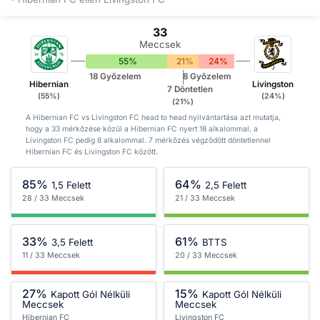
33
Meccsek
55%
21%
24%
18 Győzelem
8 Győzelem
Hibernian
Livingston
7 Döntetlen
(55%)
(24%)
(21%)
A Hibernian FC vs Livingston FC head to head nyilvántartása azt mutatja,
hogy a 33 mérkőzése közül a Hibernian FC nyert 18 alkalommal, a
Livingston FC pedig 8 alkalommal. 7 mérkőzés végződött döntetlennel
Hibernian FC és Livingston FC között.
85%
64%
1,5 Felett
2,5 Felett
28 / 33 Meccsek
21 / 33 Meccsek
33%
61%
3,5 Felett
BTTS
11 / 33 Meccsek
20 / 33 Meccsek
27%
15%
Kapott Gól Nélküli
Kapott Gól Nélküli
Meccsek
Meccsek
Hibernian FC
Livingston FC