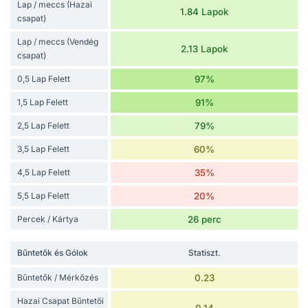
Lap / meccs (Hazai
1.84 Lapok
csapat)
Lap / meccs (Vendég
2.13 Lapok
csapat)
0,5 Lap Felett
97%
1,5 Lap Felett
91%
2,5 Lap Felett
79%
3,5 Lap Felett
60%
4,5 Lap Felett
35%
5,5 Lap Felett
20%
Percek / Kártya
26 perc
Bűntetők és Gólok
Statiszt.
Bűntetők / Mérkőzés
0.23
Hazai Csapat Bűntetői