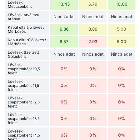
Lövések
13.43
6.79
10.00
Meccsenként
Lövések átváltási
Nincs adat
Nincs adat
Nincs adat
aránya
Kaput eltaláló lövés /
6.86
3.86
5.00
Mérkőzés
Kaput elkerülő lövés /
6.57
2.93
5.00
Mérkőzés
Lövések Szerzett
Nincs adat
Nincs adat
Nincs adat
Gólonként
Lövések
0%
0%
0%
csapatonként 10,5
felett
Lövések
0%
0%
0%
csapatonként 11,5
felett
Lövések
0%
0%
0%
csapatonként 12,5
felett
Lövések
0%
0%
0%
csapatonként 13,5
felett
Lövések
0%
0%
0%
csapatonként 14,5
felett