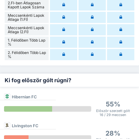
2.FI-ben Átlagosan
Kapott Lapok Száma
Meccsenkénti Lapok
Átlaga (1.FI)
Meccsenkénti Lapok
Átlaga (2.FI)
1. Félidőben Több Lap
%
2. Félidőben Több Lap
%
Ki fog először gólt rúgni?
Hibernian FC
55%
Először szerzett gólt
16 / 29 meccsen
Livingston FC
28%