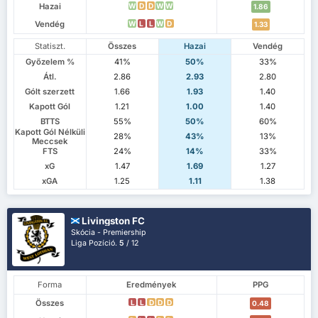
Hazai
W
D
D
W
W
1.86
Vendég
W
L
L
W
D
1.33
Statiszt.
Összes
Hazai
Vendég
Győzelem %
41%
50%
33%
Átl.
2.86
2.93
2.80
Gólt szerzett
1.66
1.93
1.40
Kapott Gól
1.21
1.00
1.40
BTTS
55%
50%
60%
Kapott Gól Nélküli
28%
43%
13%
Meccsek
FTS
24%
14%
33%
xG
1.47
1.69
1.27
xGA
1.25
1.11
1.38
Livingston FC
Skócia - Premiership
Liga Pozíció.
5
/ 12
Forma
Eredmények
PPG
Összes
L
L
D
D
D
0.48