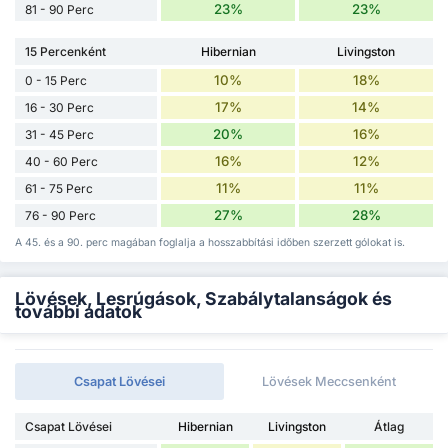
23%
23%
81 - 90 Perc
15 Percenként
Hibernian
Livingston
10%
18%
0 - 15 Perc
17%
14%
16 - 30 Perc
20%
16%
31 - 45 Perc
16%
12%
40 - 60 Perc
11%
11%
61 - 75 Perc
27%
28%
76 - 90 Perc
A 45. és a 90. perc magában foglalja a hosszabbítási időben szerzett gólokat is.
Lövések, Lesrúgások, Szabálytalanságok és
további adatok
Csapat Lövései
Lövések Meccsenként
Csapat Lövései
Hibernian
Livingston
Átlag