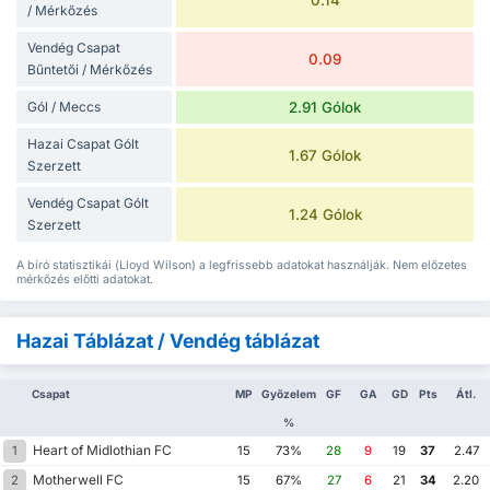
0.14
/ Mérkőzés
Vendég Csapat
0.09
Bűntetői / Mérkőzés
Gól / Meccs
2.91 Gólok
Hazai Csapat Gólt
1.67 Gólok
Szerzett
Vendég Csapat Gólt
1.24 Gólok
Szerzett
A bíró statisztikái (Lloyd Wilson) a legfrissebb adatokat használják. Nem előzetes
mérkőzés előtti adatokat.
Hazai Táblázat / Vendég táblázat
Csapat
MP
Győzelem
GF
GA
GD
Pts
Átl.
%
Heart of Midlothian FC
1
15
73%
28
9
19
37
2.47
Motherwell FC
2
15
67%
27
6
21
34
2.20