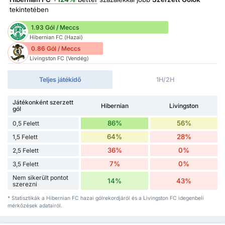
tekintetében
1.93 Gól / Meccs
Hibernian FC (Hazai)
0.86 Gól / Meccs
Livingston FC (Vendég)
Teljes játékidő
1H/2H
Játékonként szerzett
Hibernian
Livingston
gól
86%
56%
0,5 Felett
64%
28%
1,5 Felett
36%
0%
2,5 Felett
7%
0%
3,5 Felett
Nem sikerült pontot
14%
43%
szerezni
* Statisztikák a Hibernian FC hazai gólrekordjáról és a Livingston FC idegenbeli
mérkőzések adatairól.