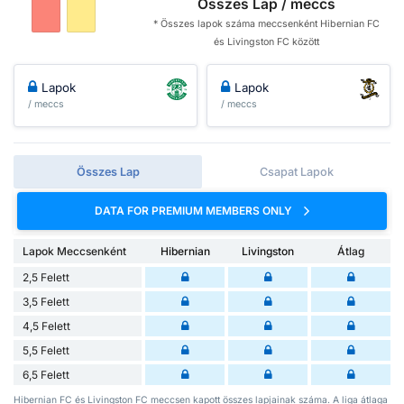
Összes Lap / meccs
* Összes lapok száma meccsenként Hibernian FC
és Livingston FC között
Lapok
Lapok
/ meccs
/ meccs
Összes Lap
Csapat Lapok
DATA FOR PREMIUM MEMBERS ONLY
Lapok Meccsenként
Hibernian
Livingston
Átlag
2,5 Felett
3,5 Felett
4,5 Felett
5,5 Felett
6,5 Felett
Hibernian FC és Livingston FC meccsen kapott összes lapjainak száma. A liga átlaga