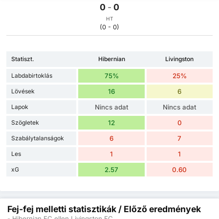
0
-
0
HT
(0 - 0)
Statiszt.
Hibernian
Livingston
Labdabirtoklás
75%
25%
Lövések
16
6
Lapok
Nincs adat
Nincs adat
Szögletek
12
0
Szabálytalanságok
6
7
Les
1
1
xG
2.57
0.60
Fej-fej melletti statisztikák / Előző eredmények
- Hibernian FC ellen Livingston FC