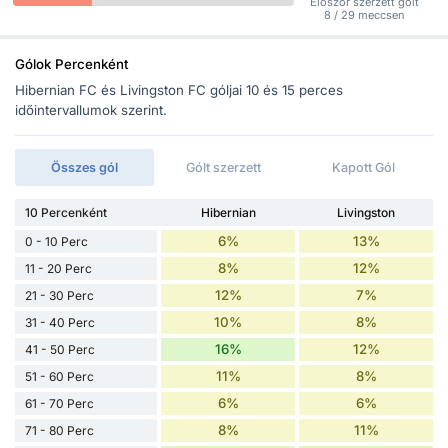
Először szerzett gólt
8 / 29 meccsen
Gólok Percenként
Hibernian FC és Livingston FC góljai 10 és 15 perces
időintervallumok szerint.
Összes gól
Gólt szerzett
Kapott Gól
10 Percenként
Hibernian
Livingston
6%
13%
0 - 10 Perc
8%
12%
11 - 20 Perc
12%
7%
21 - 30 Perc
10%
8%
31 - 40 Perc
16%
12%
41 - 50 Perc
11%
8%
51 - 60 Perc
6%
6%
61 - 70 Perc
8%
11%
71 - 80 Perc