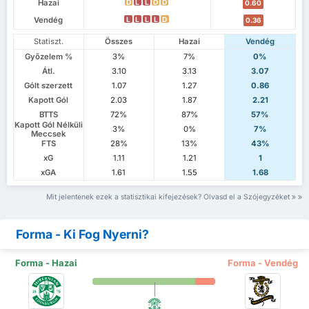
Hazai
D
L
L
D
D
0.60
Vendég
L
L
L
L
D
0.36
Statiszt.
Összes
Hazai
Vendég
Győzelem %
3%
7%
0%
Átl.
3.10
3.13
3.07
Gólt szerzett
1.07
1.27
0.86
Kapott Gól
2.03
1.87
2.21
BTTS
72%
87%
57%
Kapott Gól Nélküli
3%
0%
7%
Meccsek
FTS
28%
13%
43%
xG
1.11
1.21
1
xGA
1.61
1.55
1.68
Mit jelentenek ezek a statisztikai kifejezések? Olvasd el a Szójegyzéket
Forma - Ki Fog Nyerni?
Forma - Hazai
Forma - Vendég