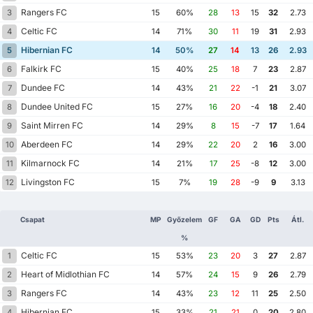
Rangers FC
3
15
60%
28
13
15
32
2.73
Celtic FC
4
14
71%
30
11
19
31
2.93
Hibernian FC
5
14
50%
27
14
13
26
2.93
Falkirk FC
6
15
40%
25
18
7
23
2.87
Dundee FC
7
14
43%
21
22
-1
21
3.07
Dundee United FC
8
15
27%
16
20
-4
18
2.40
Saint Mirren FC
9
14
29%
8
15
-7
17
1.64
Aberdeen FC
10
14
29%
22
20
2
16
3.00
Kilmarnock FC
11
14
21%
17
25
-8
12
3.00
Livingston FC
12
15
7%
19
28
-9
9
3.13
Csapat
MP
Győzelem
GF
GA
GD
Pts
Átl.
%
Celtic FC
1
15
53%
23
20
3
27
2.87
Heart of Midlothian FC
2
14
57%
24
15
9
26
2.79
Rangers FC
3
14
43%
23
12
11
25
2.50
Hibernian FC
4
15
33%
21
21
0
20
2.80