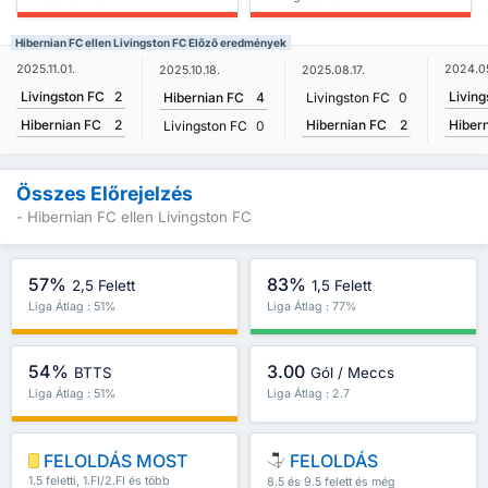
Hibernian FC ellen Livingston FC Előző eredmények
2025.11.01.
2024.05
2025.10.18.
2025.08.17.
Livingston FC
2
Living
Hibernian FC
4
Livingston FC
0
Hibernian FC
2
Hibernian FC
2
Hiber
Livingston FC
0
Összes Előrejelzés
- Hibernian FC ellen Livingston FC
57%
83%
2,5 Felett
1,5 Felett
Liga Átlag : 51%
Liga Átlag : 77%
54%
3.00
BTTS
Gól / Meccs
Liga Átlag : 51%
Liga Átlag : 2.7
FELOLDÁS MOST
FELOLDÁS
1.5 feletti, 1.FI/2.FI és több
8.5 és 9.5 felett és még