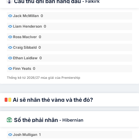
Cầu thủ ghi bàn hàng đầu
-
Falkirk
Jack McMillan 0
Liam Henderson 0
Ross MacIver 0
Craig Sibbald 0
Ethan Laidlaw 0
Finn Yeats 0
Thống kê từ 2026/27 mùa giải của Premiership
Ai sẽ nhận thẻ vàng và thẻ đỏ?
Số thẻ phải nhận
-
Hibernian
Josh Mulligan 1