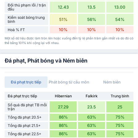
Đối thủ phạm lỗi / trận
12.43
13.5
13.00
đấu
Kiểm soát bóng trung
51%
56%
54%
bình
10%
10%
10%
Hoà % FT
Một số dữ liệu được làm tròn lên hoặc xuống đến tỷ lệ phần trăm gần nhất và do đó có
thể bằng 101% khi cộng lại với nhau.
Đá phạt, Phát bóng và Ném biên
Đá phạt trực tiếp
Phát bóng từ cầu môn
Ném biên
Đá phạt trực tiếp
Hibernian
Falkirk
Trung bình
Số quả đá phạt TB mỗi
27.29
23.5
25
trận
86%
63%
75%
Tổng đá phạt 20.5+
86%
63%
75%
Tổng đá phạt 21.5+
86%
63%
75%
Tổng đá phạt 22.5+