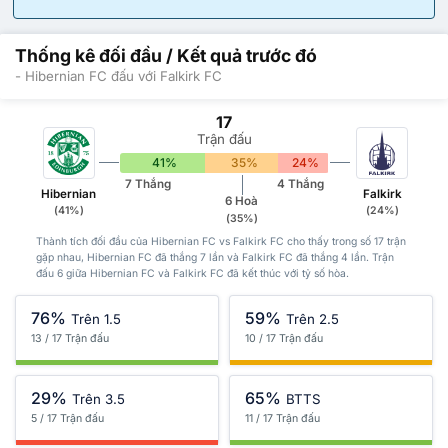
Thống kê đối đầu / Kết quả trước đó
- Hibernian FC đấu với Falkirk FC
17
Trận đấu
41%
35%
24%
7 Thắng
4 Thắng
Hibernian
Falkirk
6 Hoà
(41%)
(24%)
(35%)
Thành tích đối đầu của Hibernian FC vs Falkirk FC cho thấy trong số 17 trận
gặp nhau, Hibernian FC đã thắng 7 lần và Falkirk FC đã thắng 4 lần. Trận
đấu 6 giữa Hibernian FC và Falkirk FC đã kết thúc với tỷ số hòa.
76%
59%
Trên 1.5
Trên 2.5
13 / 17 Trận đấu
10 / 17 Trận đấu
29%
65%
Trên 3.5
BTTS
5 / 17 Trận đấu
11 / 17 Trận đấu