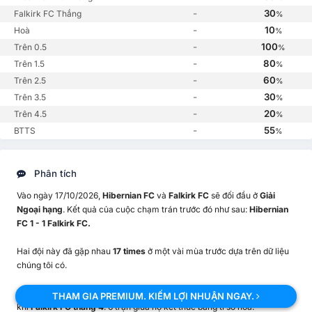
-
30
Falkirk FC Thắng
%
-
10
Hoà
%
-
100
Trên 0.5
%
-
80
Trên 1.5
%
-
60
Trên 2.5
%
-
30
Trên 3.5
%
-
20
Trên 4.5
%
-
55
BTTS
%
Phân tích
Vào ngày 17/10/2026,
Hibernian FC
và
Falkirk FC
sẽ đối đầu ở
Giải
Ngoại hạng
. Kết quả của cuộc chạm trán trước đó như sau:
Hibernian
FC 1 - 1 Falkirk FC.
Hai đội này đã gặp nhau
17 times
ở một vài mùa trước dựa trên dữ liệu
chúng tôi có.
Trong số 17 cuộc đối đầu trước đó,
Hibernian FC đã thắng 7 trận
trong
THAM GIA PREMIUM. KIẾM LỢI NHUẬN NGAY.
khi
Falkirk FC thắng 4
. 6 trận giữa họ kết thúc bằng tỉ số hoà.