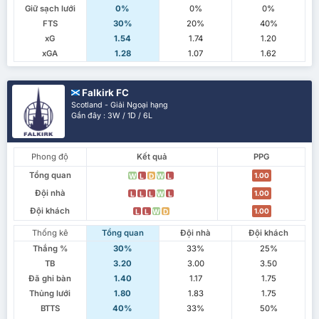
Giữ sạch lưới
0%
0%
0%
FTS
30%
20%
40%
xG
1.54
1.74
1.20
xGA
1.28
1.07
1.62
Falkirk FC
Scotland - Giải Ngoại hạng
Gần đây : 3W / 1D / 6L
Phong độ
Kết quả
PPG
Tổng quan
1.00
W
L
D
W
L
Đội nhà
1.00
L
L
L
W
L
Đội khách
1.00
L
L
W
D
Thống kê
Tổng quan
Đội nhà
Đội khách
Thắng %
30%
33%
25%
TB
3.20
3.00
3.50
Đã ghi bàn
1.40
1.17
1.75
Thủng lưới
1.80
1.83
1.75
BTTS
40%
33%
50%