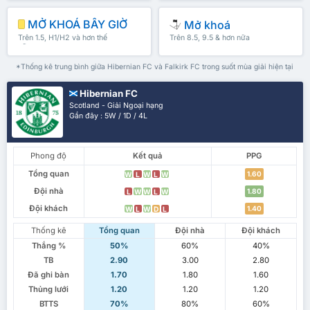
MỞ KHOÁ BÂY GIỜ
Mở khoá
Trên 1.5, H1/H2 và hơn thế
Trên 8.5, 9.5 & hơn nữa
nữa
*Thống kê trung bình giữa Hibernian FC và Falkirk FC trong suốt mùa giải hiện tại
Hibernian FC
Scotland - Giải Ngoại hạng
Gần đây : 5W / 1D / 4L
Phong độ
Kết quả
PPG
Tổng quan
1.60
W
L
W
L
W
Đội nhà
1.80
L
W
W
L
W
Đội khách
1.40
W
L
W
D
L
Thống kê
Tổng quan
Đội nhà
Đội khách
Thắng %
50%
60%
40%
TB
2.90
3.00
2.80
Đã ghi bàn
1.70
1.80
1.60
Thủng lưới
1.20
1.20
1.20
BTTS
70%
80%
60%