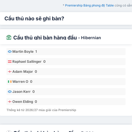
*
Premiership Bảng phong độ Table
cũng có sẵn
Cầu thủ nào sẽ ghi bàn?
Cầu thủ ghi bàn hàng đầu
-
Hibernian
Martin Boyle 1
Raphael Sallinger 0
Adam Major 0
Warren O 0
Jason Kerr 0
Owen Elding 0
Thống kê từ 2026/27 mùa giải của Premiership