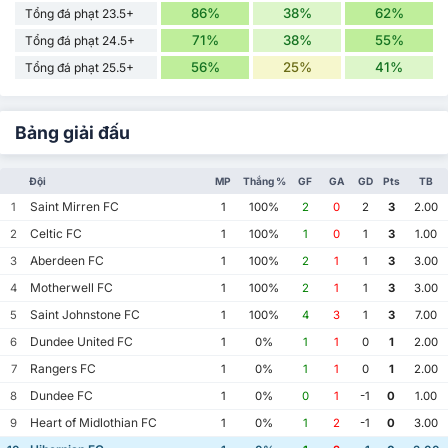
86%
38%
62%
Tổng đá phạt 23.5+
71%
38%
55%
Tổng đá phạt 24.5+
56%
25%
41%
Tổng đá phạt 25.5+
Bảng giải đấu
Đội
MP
Thắng %
GF
GA
GD
Pts
TB
Saint Mirren FC
1
1
100%
2
0
2
3
2.00
Celtic FC
2
1
100%
1
0
1
3
1.00
Aberdeen FC
3
1
100%
2
1
1
3
3.00
Motherwell FC
4
1
100%
2
1
1
3
3.00
Saint Johnstone FC
5
1
100%
4
3
1
3
7.00
Dundee United FC
6
1
0%
1
1
0
1
2.00
Rangers FC
7
1
0%
1
1
0
1
2.00
Dundee FC
8
1
0%
0
1
-1
0
1.00
Heart of Midlothian FC
9
1
0%
1
2
-1
0
3.00