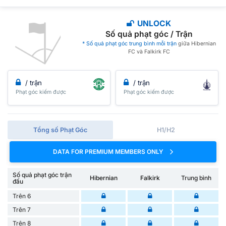
UNLOCK
Số quả phạt góc / Trận
* Số quả phạt góc trung bình mỗi trận
giữa Hibernian
FC và Falkirk FC
/ trận
/ trận
Phạt góc kiếm được
Phạt góc kiếm được
Tổng số Phạt Góc
H1/H2
DATA FOR PREMIUM MEMBERS ONLY
Số quả phạt góc trận
Hibernian
Falkirk
Trung bình
đấu
Trên 6
Trên 7
Trên 8