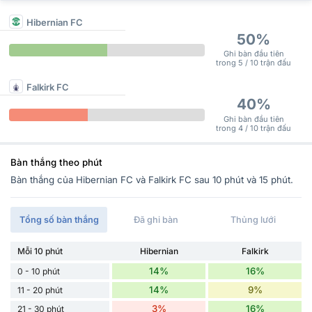
Hibernian FC
50%
Ghi bàn đầu tiên
trong 5 / 10 trận đấu
Falkirk FC
40%
Ghi bàn đầu tiên
trong 4 / 10 trận đấu
Bàn thắng theo phút
Bàn thắng của Hibernian FC và Falkirk FC sau 10 phút và 15 phút.
Tổng số bàn thắng
Đã ghi bàn
Thủng lưới
Mỗi 10 phút
Hibernian
Falkirk
14%
16%
0 - 10 phút
14%
9%
11 - 20 phút
3%
16%
21 - 30 phút