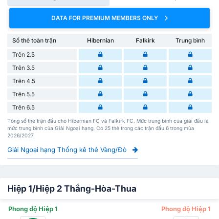
DATA FOR PREMIUM MEMBERS ONLY
Số thẻ toàn trận
Hibernian
Falkirk
Trung bình
Trên 2.5
Trên 3.5
Trên 4.5
Trên 5.5
Trên 6.5
Tổng số thẻ trận đấu cho Hibernian FC và Falkirk FC. Mức trung bình của giải đấu là
mức trung bình của Giải Ngoại hạng. Có 25 thẻ trong các trận đấu 6 trong mùa
2026/2027.
Giải Ngoại hạng Thống kê thẻ Vàng/Đỏ
Hiệp 1/Hiệp 2 Thắng-Hòa-Thua
Phong độ Hiệp 1
Phong độ Hiệp 1