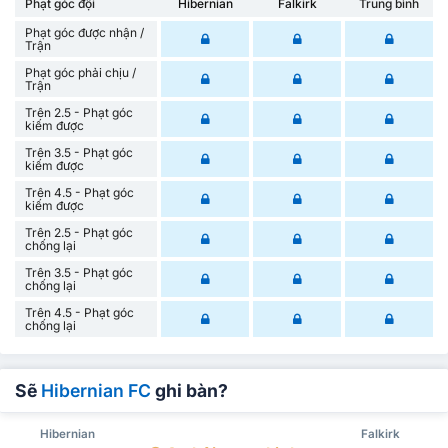
Phạt góc đội
Hibernian
Falkirk
Trung bình
Phạt góc được nhận /
Trận
Phạt góc phải chịu /
Trận
Trên 2.5 - Phạt góc
kiếm được
Trên 3.5 - Phạt góc
kiếm được
Trên 4.5 - Phạt góc
kiếm được
Trên 2.5 - Phạt góc
chống lại
Trên 3.5 - Phạt góc
chống lại
Trên 4.5 - Phạt góc
chống lại
Sẽ
Hibernian FC
ghi bàn?
Hibernian
Falkirk