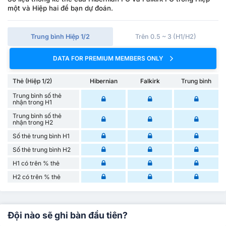
một và Hiệp hai để bạn dự đoán.
Trung bình Hiệp 1/2
Trên 0.5 ~ 3 (H1/H2)
DATA FOR PREMIUM MEMBERS ONLY
Thẻ (Hiệp 1/2)
Hibernian
Falkirk
Trung bình
Trung bình số thẻ
nhận trong H1
Trung bình số thẻ
nhận trong H2
Số thẻ trung bình H1
Số thẻ trung bình H2
H1 có trên % thẻ
H2 có trên % thẻ
Đội nào sẽ ghi bàn đầu tiên?