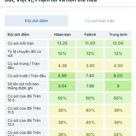
Đội dứt điểm
Cú sút toàn trận
Đội dứt điểm
Hibernian
Falkirk
Trung bình
13.25
11.00
12.00
Cú sút mỗi trận
Tỷ lệ chuyển đổi cú
10%
13%
12%
sút
Cú sút trúng / Trận
4.38
3.60
4.00
đấu
8.88
7.40
8.00
Cú sút trượt / Trận đấu
Số lần sút mỗi bàn
9.64
7.86
9
thắng được ghi
Cú sút của đội Trên
50%
50%
50%
10.5
Cú sút của đội Trên
38%
40%
39%
11.5
Cú sút của đội Trên
38%
40%
39%
12.5
Cú sút của đội Trên
38%
30%
34%