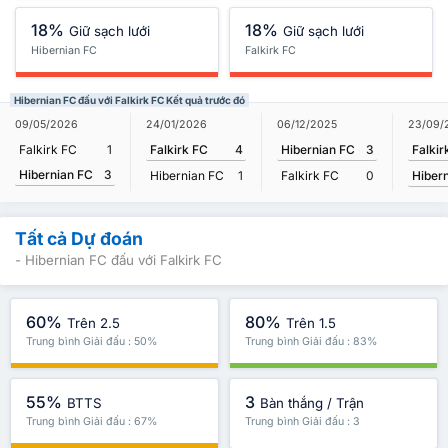
18%
18%
Giữ sạch lưới
Giữ sạch lưới
Hibernian FC
Falkirk FC
Hibernian FC đấu với Falkirk FC Kết quả trước đó
23/09/
09/05/2026
24/01/2026
06/12/2025
Falkir
Falkirk FC
1
Falkirk FC
4
Hibernian FC
3
Hibernian FC
3
Hiber
Hibernian FC
1
Falkirk FC
0
Tất cả Dự đoán
- Hibernian FC đấu với Falkirk FC
60%
80%
Trên 2.5
Trên 1.5
Trung bình Giải đấu : 50%
Trung bình Giải đấu : 83%
55%
3
BTTS
Bàn thắng / Trận
Trung bình Giải đấu : 67%
Trung bình Giải đấu : 3