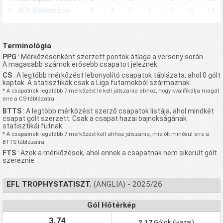
AFC Wimbledon
6
4
0
2
16
12
+4
11
Crewe Alexandra
4
3
1
0
13
3
+10
12
FC
Stevenage FC
4
3
0
1
13
6
+7
13
Terminológia
Lincoln City FC
4
3
0
1
8
2
+6
14
PPG
: Mérkőzésenként szerzett pontok átlaga a verseny során.
A magasabb számok erősebb csapatot jeleznek.
Rotherham United
5
3
0
2
14
10
+4
15
FC
CS
: A legtöbb mérkőzést lebonyolító csapatok táblázata, ahol 0 gólt
kaptak. A statisztikák csak a Liga futamokból származnak.
Colchester United
4
3
0
1
6
3
+3
16
* A csapatnak legalább 7 mérkőzést le kell játszania ahhoz, hogy kvalifikálja magát
FC
erre a CS-táblázatra.
Leyton Orient FC
4
3
0
1
6
3
+3
17
BTTS
: A legtöbb mérkőzést szerző csapatok listája, ahol mindkét
West Ham United
csapat gólt szerzett. Csak a csapat hazai bajnokságának
5
3
0
2
12
10
+2
18
Under 21
statisztikái futnak.
* A csapatnak legalább 7 mérkőzést kell ahhoz játszania, mielőtt minősül erre a
Salford City FC
4
3
0
1
11
10
+1
19
BTTS táblázatra.
Fleetwood Town FC
5
2
2
1
13
8
+5
20
FTS
: Azok a mérkőzések, ahol ennek a csapatnak nem sikerült gólt
Bristol Rovers FC
5
2
2
1
11
10
+1
szereznie.
21
Cambridge United
4
2
1
1
8
6
+2
22
FC
EFL TROPHYSTATISZT.
(ANGLIA) - 2025/26
Walsall FC
5
2
1
2
7
7
0
23
Tranmere Rovers
Gól Hőtérkép
4
2
1
1
6
7
-1
24
FC
3.74
Blackpool FC
4
2
0
2
10
7
+3
2.17
Gólok (Hazai)
25