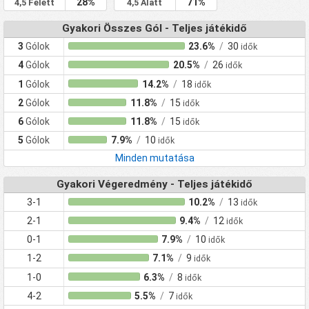
28%
71%
4,5 Felett
4,5 Alatt
Gyakori Összes Gól - Teljes játékidő
3
Gólok
23.6%
/
30
idők
4
Gólok
20.5%
/
26
idők
1
Gólok
14.2%
/
18
idők
2
Gólok
11.8%
/
15
idők
6
Gólok
11.8%
/
15
idők
5
Gólok
7.9%
/
10
idők
Minden mutatása
Gyakori Végeredmény - Teljes játékidő
3-1
10.2%
/
13
idők
2-1
9.4%
/
12
idők
0-1
7.9%
/
10
idők
1-2
7.1%
/
9
idők
1-0
6.3%
/
8
idők
4-2
5.5%
/
7
idők