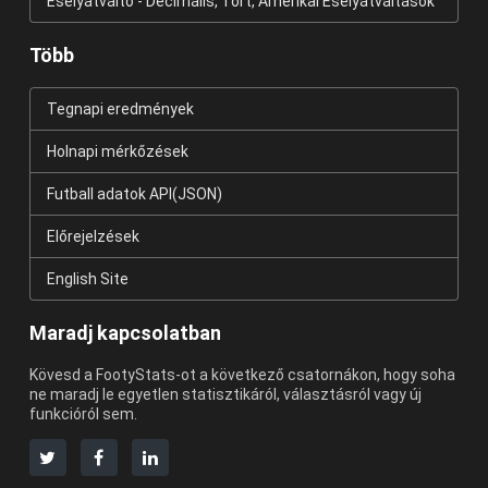
Esélyátváltó - Decimális, Tört, Amerikai Esélyátváltások
Több
Tegnapi eredmények
Holnapi mérkőzések
Futball adatok API(JSON)
Előrejelzések
English Site
Maradj kapcsolatban
Kövesd a FootyStats-ot a következő csatornákon, hogy soha
ne maradj le egyetlen statisztikáról, választásról vagy új
funkcióról sem.