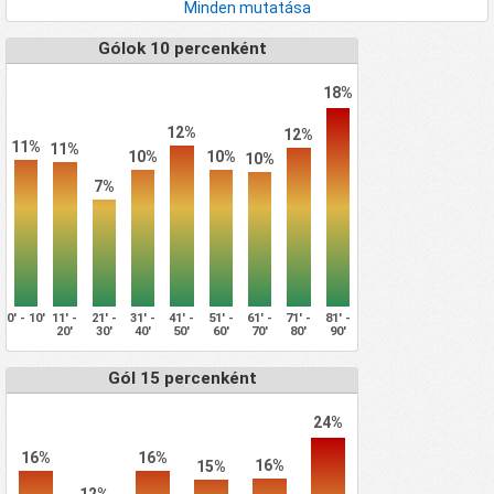
Minden mutatása
Gólok 10 percenként
18%
12%
12%
11%
11%
10%
10%
10%
7%
0' - 10'
11' -
21' -
31' -
41' -
51' -
61' -
71' -
81' -
20'
30'
40'
50'
60'
70'
80'
90'
Gól 15 percenként
24%
16%
16%
16%
15%