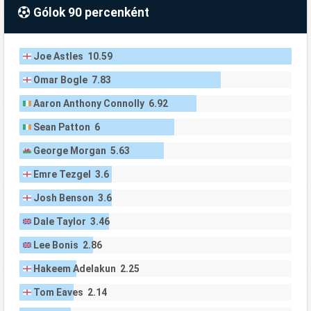
Gólok 90 percenként
Joe Astles 10.59
Omar Bogle 7.83
Aaron Anthony Connolly 6.92
Sean Patton 6
George Morgan 5.63
Emre Tezgel 3.6
Josh Benson 3.6
Dale Taylor 3.46
Lee Bonis 2.86
Hakeem Adelakun 2.25
Tom Eaves 2.14