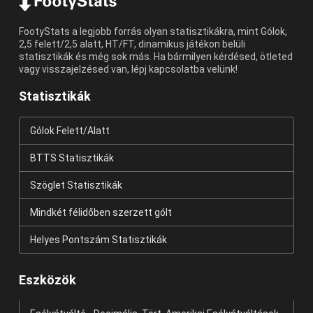
FootyStats a legjobb forrás olyan statisztikákra, mint Gólok,
2,5 felett/2,5 alatt, HT/FT, dinamikus játékon belüli
statisztikák és még sok más. Ha bármilyen kérdésed, ötleted
vagy visszajelzésed van, lépj kapcsolatba velünk!
Statisztikák
Gólok Felett/Alatt
BTTS Statisztikák
Szöglet Statisztikák
Mindkét félidőben szerzett gólt
Helyes Pontszám Statisztikák
Eszközök