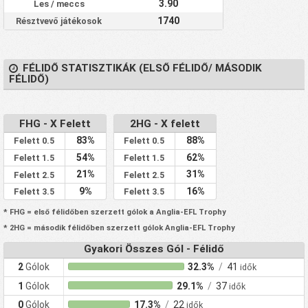
3.90
Les / meccs
1740
Résztvevő játékosok
FÉLIDŐ STATISZTIKÁK (ELSŐ FÉLIDŐ/ MÁSODIK
FÉLIDŐ)
FHG - X Felett
2HG - X felett
83%
88%
Felett 0.5
Felett 0.5
54%
62%
Felett 1.5
Felett 1.5
21%
31%
Felett 2.5
Felett 2.5
9%
16%
Felett 3.5
Felett 3.5
* FHG = első félidőben szerzett gólok a Anglia-EFL Trophy
* 2HG = második félidőben szerzett gólok Anglia-EFL Trophy
Gyakori Összes Gól - Félidő
2
Gólok
32.3%
/
41
idők
1
Gólok
29.1%
/
37
idők
0
Gólok
17.3%
/
22
idők