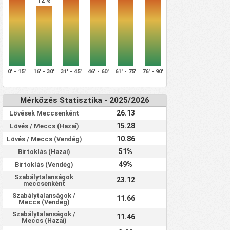
12%
0' - 15'
16' - 30'
31' - 45'
46' - 60'
61' - 75'
76' - 90'
Mérkőzés Statisztika - 2025/2026
26.13
Lövések Meccsenként
15.28
Lövés / Meccs (Hazai)
10.86
Lövés / Meccs (Vendég)
51%
Birtoklás (Hazai)
49%
Birtoklás (Vendég)
Szabálytalanságok
23.12
meccsenként
Szabálytalanságok /
11.66
Meccs (Vendég)
Szabálytalanságok /
11.46
Meccs (Hazai)