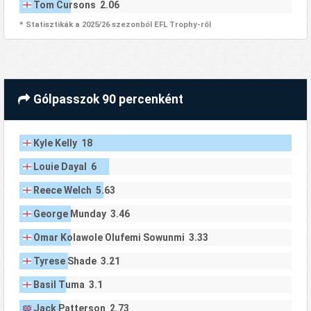
Tom Cursons 2.06
* Statisztikák a 2025/26 szezonból EFL Trophy-ről
Gólpasszok 90 percenként
Kyle Kelly 18
Louie Dayal 6
Reece Welch 5.63
George Munday 3.46
Omar Kolawole Olufemi Sowunmi 3.33
Tyrese Shade 3.21
Basil Tuma 3.1
Jack Patterson 2.73