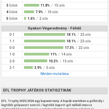
3
Gólok
11.8%
/
15
idők
4
Gólok
7.9%
/
10
idők
5
Gólok
1.6%
/
2
idők
Gyakori Végeredmény - Félidő
0-1
18.1%
/
23
idők
1-1
18.1%
/
23
idők
0-0
17.3%
/
22
idők
1-0
11%
/
14
idők
2-0
10.2%
/
13
idők
2-1
3.9%
/
5
idők
Minden mutatása
EFL TROPHY JÁTÉKOS STATISZTIKÁK
EFL Trophy 2025/2026 egy kupaverseny. A kupák esetében a gólkirály /
legtöbb gólpasszt szerző / legtöbb kapott gól nélküli meccs