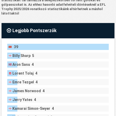
statisztikáit tartalmazza a selejtezőkörben történt gólokat és
gólpasszokat is. Az ehhez hasonló adatfelvételi döntéseknél a EFL
Trophy 2025/2026 vonatkozó statisztikáink eltérhetnek a máshol
látottaktól
Legjobb Pontszerzők
39
Billy Sharp 5
Aron Sasu 4
Lorent Tolaj 4
Emre Tezgel 4
James Norwood 4
Jerry Yates 4
Kamarai Simon-Swyer 4