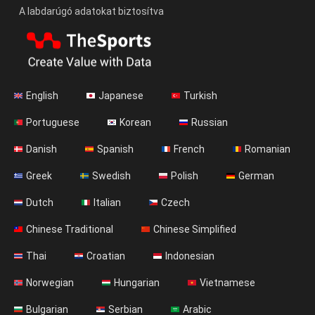
A labdarúgó adatokat biztosítva
English
Japanese
Turkish
Portuguese
Korean
Russian
Danish
Spanish
French
Romanian
Greek
Swedish
Polish
German
Dutch
Italian
Czech
Chinese Traditional
Chinese Simplified
Thai
Croatian
Indonesian
Norwegian
Hungarian
Vietnamese
Bulgarian
Serbian
Arabic