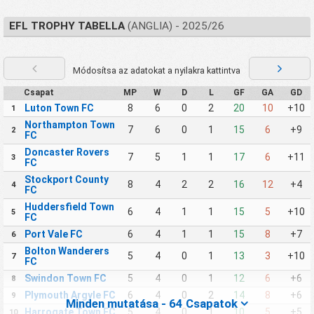
EFL TROPHY TABELLA
(ANGLIA) - 2025/26
Módosítsa az adatokat a nyilakra kattintva
Csapat
MP
W
D
L
GF
GA
GD
Luton Town FC
8
6
0
2
20
10
+10
1
Northampton Town
7
6
0
1
15
6
+9
2
FC
Doncaster Rovers
7
5
1
1
17
6
+11
3
FC
Stockport County
8
4
2
2
16
12
+4
4
FC
Huddersfield Town
6
4
1
1
15
5
+10
5
FC
Port Vale FC
6
4
1
1
15
8
+7
6
Bolton Wanderers
5
4
0
1
13
3
+10
7
FC
Swindon Town FC
5
4
0
1
12
6
+6
8
Plymouth Argyle FC
6
4
0
2
14
8
+6
9
Minden mutatása - 64 Csapatok
Harrogate Town FC
5
4
0
1
10
5
+5
10