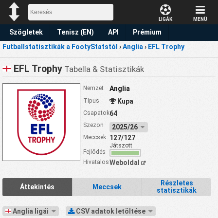
LIGÁK
MENÜ
Szögletek
Tenisz (EN)
API
Prémium
Futballstatisztikák a FootyStatstól
›
Anglia
›
EFL Trophy
Előrejelzések
EFL Trophy
Tabella & Statisztikák
Nemzet
Anglia
Típus
Kupa
Csapatok
64
Szezon
2025/26
Meccsek
127/127
Játszott
Fejlődés
Hivatalos
Weboldal
Részletes
Áttekintés
Meccsek
statisztikák
Anglia ligái
CSV adatok letöltése