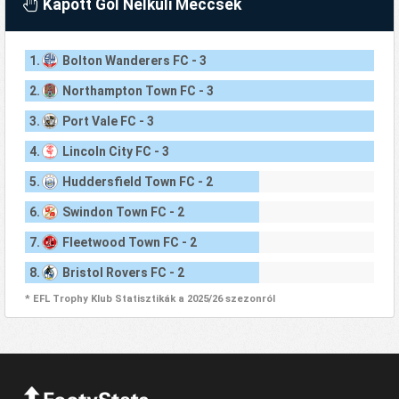
Kapott Gól Nélküli Meccsek
1.
Bolton Wanderers FC - 3
2.
Northampton Town FC - 3
3.
Port Vale FC - 3
4.
Lincoln City FC - 3
5.
Huddersfield Town FC - 2
6.
Swindon Town FC - 2
7.
Fleetwood Town FC - 2
8.
Bristol Rovers FC - 2
* EFL Trophy Klub Statisztikák a 2025/26 szezonról