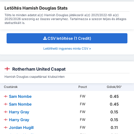
Letöltés Hamish Douglas Stats
Tölts le minden adatot a(z) Hamish Douglas játékosról a(z) 2021/2022-től a(z)
2025/2026 szezonig az összes versenyhez. Tartalmazza a szezon teljes és átlagos
statisztikáit is.
CSV letöltése (1 Credit)
Letölthető ingyenes minta CSV »
Rotherham United Csapat
Hamish Douglas csapattársai klubszinten
Csatárok
Poszt
Gólok/90'
Sam Nombe
0.45
FW
Sam Nombe
0.45
FW
Harry Gray
0.15
FW
Harry Gray
0.15
FW
Jordan Hugill
0.11
FW