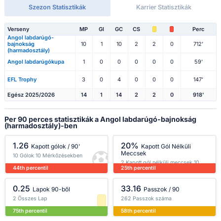
Szezon Statisztikák
Karrier Statisztikák
Verseny
MP
Gl
GC
CS
Perc
Angol labdarúgó-
bajnokság
10
1
10
2
2
0
712'
(harmadosztály)
Angol labdarúgókupa
1
0
0
0
0
0
59'
EFL Trophy
3
0
4
0
0
0
147'
Egész 2025/2026
14
1
14
2
2
0
918'
Per 90 perces statisztikák a Angol labdarúgó-bajnokság
(harmadosztály)-ben
1.26
20%
Kapott gólok / 90'
Kapott Gól Nélküli
Meccsek
10 Gólok 10 Mérkőzésekben
2 Kapott gól nélküli meccsek 10
44th percentil
25th percentil
Mérkőzésekben
0.25
33.16
Lapok 90-ből
Passzok / 90
2 Összes Lap
262 Passzok száma
75th percentil
58th percentil