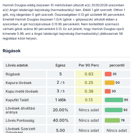
Hamish Douglas eddig összesen 10 mérkőzésen játszott a(z) 2025/2026 szezonban
a(z) Angol labdarúgó-bajnokság (harmadosztály)-ben. Ebből 1 gólt szerzett. Otthon 1
gólt, míg idegenben 0 gólt szerzett. Összességében 0.13 gól született 90 percenként.
Emellett Hamish Douglas összesen 1 G/A (gólok + gólpasszok) alkotott ebben a
szezonban. A gól hozzájárulásuk 0.13 90 percenként. Nem büntetőből származó
várható gólok száma 90 percenként 0.13. Ez azt jelenti, hogy Hamish Douglas npxG
kimenete 0.99, ami a Angol labdarúgó-bajnokság (harmadosztály) játékosainak 58
legjobbjai közé helyezi.
Rúgások
Lövés adatok
Egész
Per 90 Perc
percentil
5
0.63
Rúgások
35
2
0.25
Kapura lövések
50
/ 5
3
0.38
Kapu mellé lövések
30
/ 5
1 idők
0.13
Kapufát Talált
95
Lövések átváltási
20.00%
Nincs adat
92
aránya
40.00%
Nincs adat
Lövés Pontosság
78
Lövések Szerzett
5.00
Nincs adat
Nincs adat
Gólonként