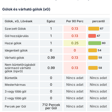
Gólok és várható gólok (xG)
Gólok, xG, Lövések
Egész
Per 90 Perc
percentil
1
0.13
Szerzett Gólok
67
1
0.13
Gól hozzájárulás
47
1
0.25
Hazai gólok
80
0
0
Idegenbeli gólok
54
0.99
0.13
Várható gólok
58
Nem büntetőrúgásból
0.99
0.13
származó várható
58
gólok (npxG)
0
Nincs adat
Nincs adat
Büntetők
0
Nincs adat
Nincs adat
Mesterhármas
0
Nincs adat
Nincs adat
3 vagy több gól
0
Nincs adat
Nincs adat
2 vagy több gól
712 Percek
Nincs adat
Nincs adat
Percek per Gól
per Gól