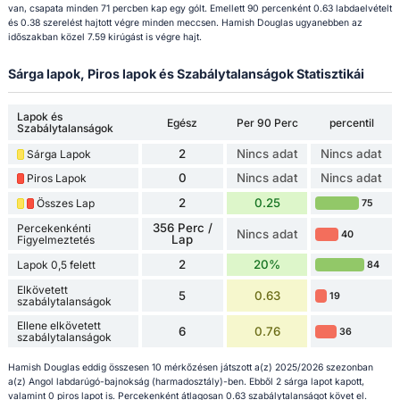
van, csapata minden 71 percben kap egy gólt. Emellett 90 percenként 0.63 labdaelvételt
és 0.38 szerelést hajtott végre minden meccsen. Hamish Douglas ugyanebben az
időszakban közel 7.59 kirúgást is végre hajt.
Sárga lapok, Piros lapok és Szabálytalanságok Statisztikái
Lapok és
Egész
Per 90 Perc
percentil
Szabálytalanságok
2
Nincs adat
Nincs adat
Sárga Lapok
0
Nincs adat
Nincs adat
Piros Lapok
2
0.25
Összes Lap
75
356 Perc /
Percekenkénti
Nincs adat
40
Lap
Figyelmeztetés
2
20%
Lapok 0,5 felett
84
Elkövetett
5
0.63
19
szabálytalanságok
Ellene elkövetett
6
0.76
36
szabálytalanságok
Hamish Douglas eddig összesen 10 mérkőzésen játszott a(z) 2025/2026 szezonban
a(z) Angol labdarúgó-bajnokság (harmadosztály)-ben. Ebből 2 sárga lapot kapott,
valamint 0 piros lapot is. Percekenként átlagosan 0.63 szabálytalanságot követ el.