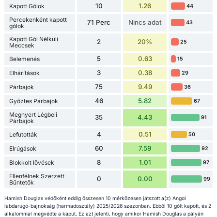
10
1.26
Kapott Gólok
44
Percekenként kapott
71 Perc
Nincs adat
43
gólok
Kapott Gól Nélküli
2
20%
25
Meccsek
5
0.63
Belemenés
15
3
0.38
Elhárítások
29
75
9.49
Párbajok
36
46
5.82
Győztes Párbajok
67
Megnyert Légbeli
35
4.43
91
Párbajok
4
0.51
Lefutották
50
60
7.59
Elrúgások
92
8
1.01
Blokkolt lövések
97
Ellenfélnek Szerzett
0
0.00
99
Bűntetők
Hamish Douglas védőként eddig összesen 10 mérkőzésen játszott a(z) Angol
labdarúgó-bajnokság (harmadosztály) 2025/2026 szezonban. Ebből 10 gólt kapott, és 2
alkalommal megvédte a kaput. Ez azt jelenti, hogy amikor Hamish Douglas a pályán