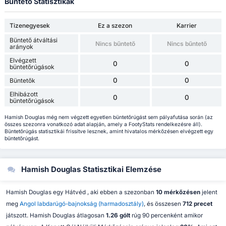
Büntető Statisztikák
Tizenegyesek
Ez a szezon
Karrier
Büntető átváltási
Nincs bűntető
Nincs bűntető
arányok
Elvégzett
0
0
büntetőrúgások
0
0
Büntetők
Elhibázott
0
0
büntetőrúgások
Hamish Douglas még nem végzett egyetlen büntetőrúgást sem pályafutása során (az
összes szezonra vonatkozó adat alapján, amely a FootyStats rendelkezésre áll).
Büntetőrúgás statisztikái frissítve lesznek, amint hivatalos mérkőzésen elvégzett egy
büntetőrúgást.
Hamish Douglas Statisztikai Elemzése
Hamish Douglas egy Hátvéd , aki ebben a szezonban
10 mérkőzésen
jelent
meg
Angol labdarúgó-bajnokság (harmadosztály)
, és összesen
712 precet
játszott. Hamish Douglas átlagosan
1.26 gólt
rúg 90 percenként amikor