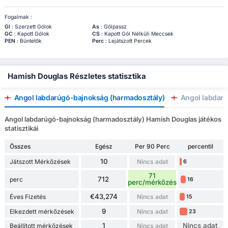
Fogalmak :
Gl
: Szerzett Gólok
As
: Gólpassz
GC
: Kapott Gólok
CS
: Kapott Gól Nélküli Meccsek
PEN
: Büntetők
Perc
: Lejátszott Percek
Hamish Douglas Részletes statisztika
Angol labdarúgó-bajnokság (harmadosztály)
Angol labdar
Angol labdarúgó-bajnokság (harmadosztály) Hamish Douglas játékos
statisztikái
Összes
Egész
Per 90 Perc
percentil
10
Játszott Mérkőzések
Nincs adat
6
71
712
perc
16
perc/mérkőzés
€43,274
Éves Fizetés
Nincs adat
15
9
Elkezdett mérkőzések
Nincs adat
23
1
Nincs adat
Beállított mérkőzések
Nincs adat