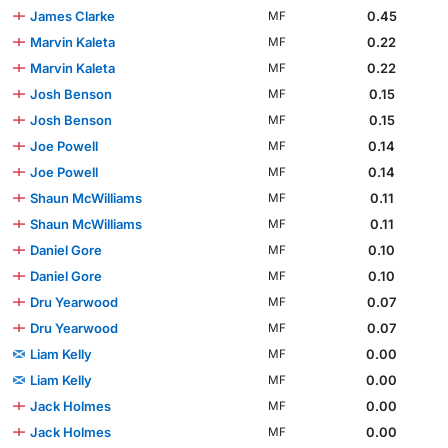
James Clarke
0.45
MF
Marvin Kaleta
0.22
MF
Marvin Kaleta
0.22
MF
Josh Benson
0.15
MF
Josh Benson
0.15
MF
Joe Powell
0.14
MF
Joe Powell
0.14
MF
Shaun McWilliams
0.11
MF
Shaun McWilliams
0.11
MF
Daniel Gore
0.10
MF
Daniel Gore
0.10
MF
Dru Yearwood
0.07
MF
Dru Yearwood
0.07
MF
Liam Kelly
0.00
MF
Liam Kelly
0.00
MF
Jack Holmes
0.00
MF
Jack Holmes
0.00
MF