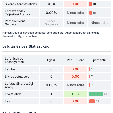
0
0.00
Sikeres Keresztlabdák
18
/ 0
Keresztlabdák
0.00%
Nincs adat
18
Teljesítési Aránya
Percekenkénti
Nincs
Nincs adat
Nincs adat
Gólpassz
Gólpassz
Hamish Douglas egyetlen gólpasszt sem adott a(z) Angol labdarúgó-bajnokság
(harmadosztály) szezonban.
Lefutás és Les Statisztikák
Lefutások és
Egész
Per 90 Perc
percentil
Leshelyzetek
0
0.00
Lefutás
5
0
0.00
Sikres Lefutások
7
Lefutás Sikerességi
0.00%
Nincs adat
7
Arány
1
0.13
Elvett labda
87
0
0.00
Les
35