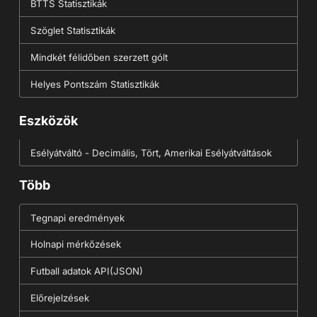
BTTS Statisztikák
Szöglet Statisztikák
Mindkét félidőben szerzett gólt
Helyes Pontszám Statisztikák
Eszközök
Esélyátváltó - Decimális, Tört, Amerikai Esélyátváltások
Több
Tegnapi eredmények
Holnapi mérkőzések
Futball adatok API(JSON)
Előrejelzések