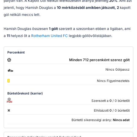
pályán van. A Kapott Gól Nélküli Mérkőzésein aránya jelenleg
20%
. Ami azt
jelenti, hogy Hamish Douglas a
10 mérkőzésből amikben játszott, 2
kapott
gól nélküli meccs lett.
Hamish Douglas összesen
1 gólt
szerzett a szezonban ebben a ligában, ami
a
11
helyezi őt a
Rotherham United FC
legjobb góllövőlistájában.
Percenként
Minden 712 percenként szerez gólt
Nincs Gólpassz
Nincs Figyelmeztetés
Büntetőrekord (karrier)
Szerezett a
0
/ 0 büntetőt
PEN
Elhibázott
0
/ 0 büntetőt
Büntető sikerességi arány:
Nincs adat