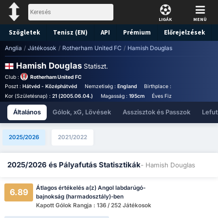
LIGÁK
MENÜ
Szögletek
Tenisz (EN)
API
Prémium
Előrejelzések
Anglia
/
Játékosok
/
Rotherham United FC
/
Hamish Douglas
Hamish Douglas
Statiszt.
Club :
Rotherham United FC
Poszt :
Hátvéd - Középhátvéd
Nemzetiség :
England
Birthplace :
England - England
Kor (Születésnap) :
21 (2005.06.04.)
Magasság :
195cm
Éves Fizetés (Euró) :
€43,2
Általános
Gólok, xG, Lövések
Asszisztok és Passzok
Lefu
2025/2026
2021/2022
2025/2026 és Pályafutás Statisztikák
- Hamish Douglas
Átlagos értékelés a(z) Angol labdarúgó-
6.89
bajnokság (harmadosztály)-ben
Kapott Gólok Rangja : 136 / 252 Játékosok