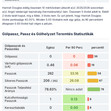
Hamish Douglas eddig összesen 10 mérkőzésen játszott a(z) 2025/2026 szezonban
a(z) Angol labdarúgó-bajnokság (harmadosztály)-ben. Összesen 5 lövést adott le. Ebből
2 lövés talált kaput, míg a többi, 3 lövés nem. Ez azt jelenti, hogy Hamish Douglas
lövési pontossága 40.00%. Minden 5.00 lövésére esik egy gólja, és 90 percenként
átlagosan 0.63 lövést hajt végre a pályán.
Gólpassz, Passz és Gólhelyzet Teremtés Statisztikák
Gólpasszok és
Egész
Per 90 Perc
percentil
Passzolás
0
0
Gólpassz
36
Várható gólpasszok
0.46
0.06
19
(xA)
262
33.16
Passzok
58
206
26.08
Sikeres Passzok
67
/ 262
Passzok Teljesítési
78.63%
Nincs adat
78
Aránya
Kulcsfontosságú
1
0.13
9
Passzok
0
0.00
Keresztlabdák
8