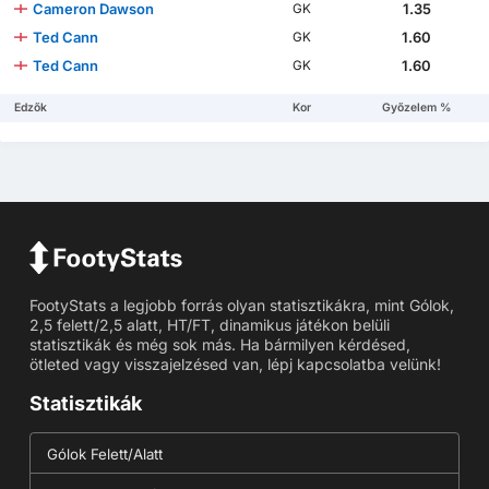
Cameron Dawson
1.35
GK
Ted Cann
1.60
GK
Ted Cann
1.60
GK
Edzők
Kor
Győzelem %
FootyStats a legjobb forrás olyan statisztikákra, mint Gólok,
2,5 felett/2,5 alatt, HT/FT, dinamikus játékon belüli
statisztikák és még sok más. Ha bármilyen kérdésed,
ötleted vagy visszajelzésed van, lépj kapcsolatba velünk!
Statisztikák
Gólok Felett/Alatt