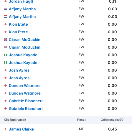
Jordan Hugill
0.11
FW
Ar'jany Martha
0.03
FW
Ar'jany Martha
0.03
FW
Kion Etete
0.00
FW
Kion Etete
0.00
FW
Ciaran McGuckin
0.00
FW
Ciaran McGuckin
0.00
FW
Joshua Kayode
0.00
FW
Joshua Kayode
0.00
FW
Josh Ayres
0.00
FW
Josh Ayres
0.00
FW
Duncan Watmore
0.00
FW
Duncan Watmore
0.00
FW
Gabriele Biancheri
0.00
FW
Gabriele Biancheri
0.00
FW
Középpályások
Poszt
Gólpasszok/90'
James Clarke
0.45
MF