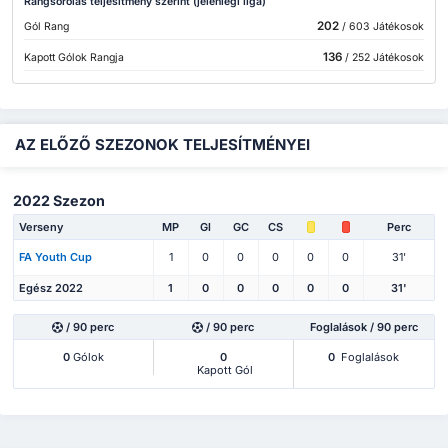
Rangsorolás teljesítmény szerint (jelenlegi liga)
202
Gól Rang
/ 603 Játékosok
136
Kapott Gólok Rangja
/ 252 Játékosok
AZ ELŐZŐ SZEZONOK TELJESÍTMÉNYEI
2022 Szezon
Verseny
MP
Gl
GC
CS
Perc
FA Youth Cup
1
0
0
0
0
0
31'
Egész 2022
1
0
0
0
0
0
31'
/ 90 perc
/ 90 perc
Foglalások / 90 perc
0
Gólok
0
0
Foglalások
Kapott Gól