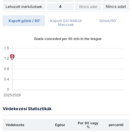
4
Nincs adat
Lehozott mérkőzések
Nincs adat
Kapott gólok / 90'
Kapott Gól Nélküli
Gólok/90'
Meccsek
Védekezési Statisztikák
Per 90 vagy
Védekezés
Egész
percentil
%