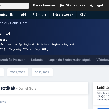
Meccs keresés
Statisztikák
Ligák
enisz (EN)
API
Prémium
Előrejelzések
CSV
er 21
/
Daniel Gore
atiszt.
nder 21
yás
Nemzetiség :
England
Birthplace :
England - England
.26.)
Magasság :
170cm
Súly :
62kg
sztok és Passzok
Lefutás
Lapok és Szabálytalanságok
Védeke
4
2022/2023
2021/2022
Letölté
isztikák
- Daniel Gore
Tölts le m
től a(z) 
Tartalmazz
tikák