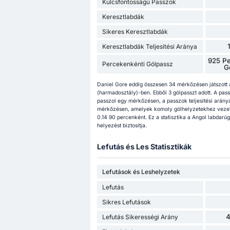
Kulcsfontosságú Passzok
Keresztlabdák
Sikeres Keresztlabdák
Keresztlabdák Teljesítési Aránya
925 Pe
Percekenkénti Gólpassz
G
Daniel Gore eddig összesen 34 mérkőzésen játszott
(harmadosztály)-ben. Ebből 3 gólpasszt adott. A pass
passzol egy mérkőzésen, a passzok teljesítési arány
mérkőzésen, amelyek komoly gólhelyzetekhez vezet
0.14 90 percenként. Ez a statisztika a Angol labdar
helyezést biztosítja.
Lefutás és Les Statisztikák
Lefutások és Leshelyzetek
Lefutás
Sikres Lefutások
Lefutás Sikerességi Arány