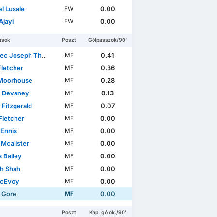
l Lusale
0.00
FW
Ajayi
0.00
FW
abdarúgókupa
Angol labdarúgó-ligakupa
EFL Trophy
Clu
ások
Poszt
Gólpasszok/90'
c Joseph Thwaites
0.41
MF
Fletcher
0.36
MF
Moorhouse
0.28
MF
 Devaney
0.13
MF
 Fitzgerald
0.07
MF
Fletcher
0.00
MF
 Ennis
0.00
MF
 Mcalister
0.00
MF
 Bailey
0.00
MF
ah Shah
0.00
MF
McEvoy
0.00
MF
l Gore
0.00
MF
Poszt
Kap. gólok./90'