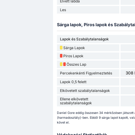
Elvett labda
Les
Sárga lapok, Piros lapok és Szabályta
Lapok és Szabálytalanságok
Sárga Lapok
Piros Lapok
Összes Lap
308 
Percekenkénti Figyelmeztetés
Lapok 0,5 felett
Elkövetett szabálytalanságok
Ellene elkövetett
szabálytalanságok
Daniel Gore eddig összesen 34 mérkőzésen játszott
(harmadosztály)-ben. Ebből 9 sárga lapot kapott, val
követ el.
Védekezési Statisztikák