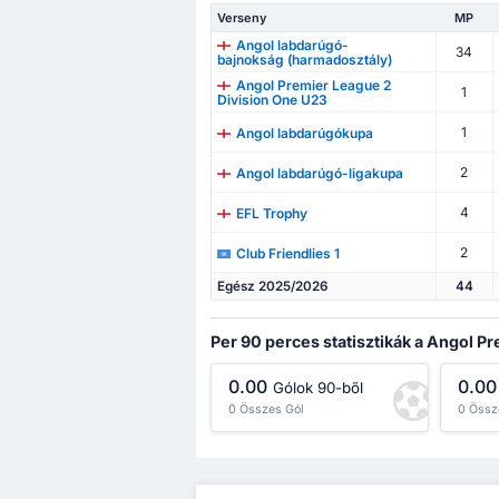
Verseny
MP
Angol labdarúgó-
34
bajnokság (harmadosztály)
Angol Premier League 2
1
Division One U23
1
Angol labdarúgókupa
2
Angol labdarúgó-ligakupa
4
EFL Trophy
2
Club Friendlies 1
Egész 2025/2026
44
Per 90 perces statisztikák a Angol 
0.00
0.00
Gólok 90-ből
0 Összes Gól
0 Össz