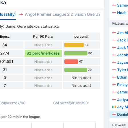
ika
Samue
Noah 
osztály)
Angol Premier League 2 Division One U23
Angol l
Középpály
 Daniel Gore játékos statisztikái
Jim Ale
Egész
Per 90 Perc
percentil
Jack 
34
Nincs adat
67
Jack 
2774
82 perc/mérkőzés
80
Jacob
201,551
Nincs adat
47
Jayce
31
Tyler 
Nincs adat
79
Ethan
3
Nincs adat
Nincs adat
Finlay
7
Nincs adat
Nincs adat
James
Jariy
Gólpasszok/90'
Gól hozzájárulás/90'
Jay 
Danie
Hátvédek