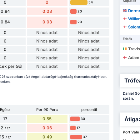
Kapusok
0
0
54
Derm
0.84
0.03
20
Willia
0.84
0.03
20
Solom
0
Nincs adat
Nincs adat
Edzők
0
Nincs adat
Nincs adat
Travis
0
Nincs adat
Nincs adat
Adam
0
Nincs adat
Nincs adat
cek per Gól
Nincs adat
Nincs adat
/2026 szezonban a(z) Angol labdarúgó-bajnokság (harmadosztály)-ben.
Trófe
éseken.
Daniel Go
során.
Egész
Per 90 Perc
percentil
Átiga
17
0.55
30
2
0.06
17
/ 17
Port Vale
15
0.49
37
/ 17