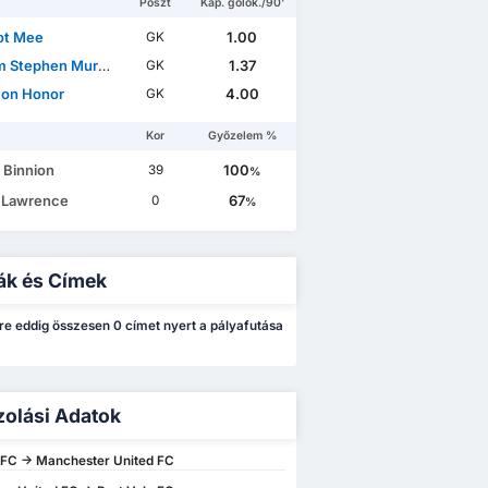
Poszt
Kap. gólok./90'
ot Mee
1.00
GK
m Stephen Murdock
1.37
GK
on Honor
4.00
GK
Kor
Győzelem %
 Binnion
100
39
%
 Lawrence
67
0
%
ák és Címek
re eddig összesen 0 címet nyert a pályafutása
zolási Adatok
 FC -> Manchester United FC