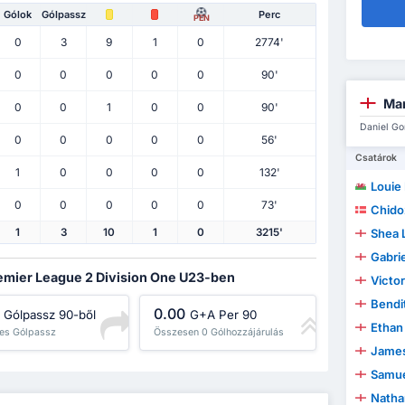
Gólok
Gólpassz
Perc
PEN
0
3
9
1
0
2774'
0
0
0
0
0
90'
Man
0
0
1
0
0
90'
Daniel Gor
0
0
0
0
0
56'
Csatárok
1
0
0
0
0
132'
Louie
0
0
0
0
0
73'
Chido
Shea 
1
3
10
1
0
3215'
Gabrie
Premier League 2 Division One U23-ben
Victo
Bendi
0.00
Gólpassz 90-ből
G+A Per 90
Ethan
es Gólpassz
Összesen 0 Gólhozzájárulás
James
Samue
Nathan