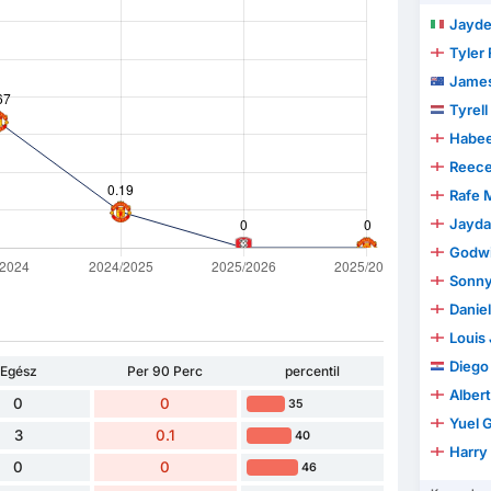
Jayden Ar
Tyler
Jame
Tyrell
Habe
Reec
Rafe
Jayd
Godwi
Sonny
Danie
Louis
Diego B
Egész
Per 90 Perc
percentil
Albert
0
0
35
Yuel G
3
0.1
40
Harry
0
0
46