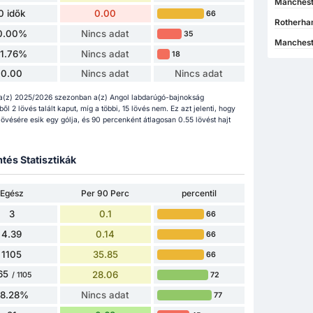
Mancheste
0 idők
0.00
66
Rotherha
0.00%
Nincs adat
35
Manchest
11.76%
Nincs adat
18
0.00
Nincs adat
Nincs adat
 a(z) 2025/2026 szezonban a(z) Angol labdarúgó-bajnokság
l 2 lövés talált kaput, míg a többi, 15 lövés nem. Ez azt jelenti, hogy
övésére esik egy gólja, és 90 percenként átlagosan 0.55 lövést hajt
tés Statisztikák
Egész
Per 90 Perc
percentil
3
0.1
66
4.39
0.14
66
1105
35.85
66
65
28.06
72
/ 1105
78.28%
Nincs adat
77