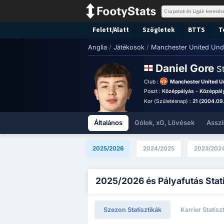
Felett/Alatt
Szögletek
BTTS
T
Anglia
/
Játékosok
/
Manchester United Und
Daniel Gore
St
Club :
Manchester United U
Poszt :
Középpályás - Középpál
Kor (Születésnap) :
21 (2004.09
Általános
Gólok, xG, Lövések
Asszi
2025/2026
2024/2025
2023/202
2025/2026 és Pályafutás Stat
Szezon Statisztikák
Karrier Statisz