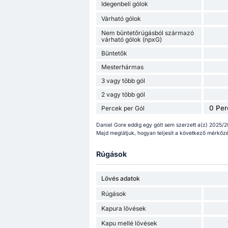
Idegenbeli gólok
Várható gólok
Nem büntetőrúgásból származó
várható gólok (npxG)
Büntetők
Mesterhármas
3 vagy több gól
2 vagy több gól
0 Per
Percek per Gól
Daniel Gore eddig egy gólt sem szerzett a(z) 2025
Majd meglátjuk, hogyan teljesít a következő mérkőz
Rúgások
Lövés adatok
Rúgások
Kapura lövések
Kapu mellé lövések