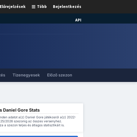
Előrejelzések
Több
Bejelentkezés
API
zés
Tizenegyesek
Előző szezon
s Daniel Gore Stats
inden adatot a(z) Daniel Gore játékosról a(z) 2022-
2025/2026 szezonig az összes versenyhez.
a a szezon teljes és átlagos statisztikáit is.