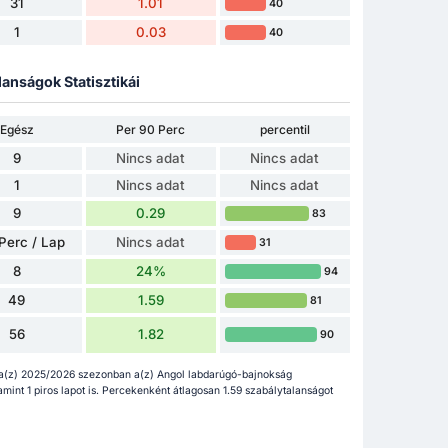
31
1.01
40
1
0.03
40
lanságok Statisztikái
Egész
Per 90 Perc
percentil
9
Nincs adat
Nincs adat
1
Nincs adat
Nincs adat
9
0.29
83
Perc / Lap
Nincs adat
31
8
24%
94
49
1.59
81
56
1.82
90
 a(z) 2025/2026 szezonban a(z) Angol labdarúgó-bajnokság
amint 1 piros lapot is. Percekenként átlagosan 1.59 szabálytalanságot