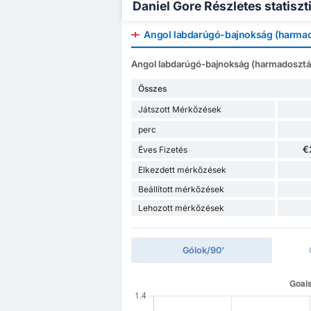
Daniel Gore Részletes statiszt
Angol labdarúgó-bajnokság (harmad
Angol labdarúgó-bajnokság (harmadosztály)
Összes
Játszott Mérkőzések
perc
€
Éves Fizetés
Elkezdett mérkőzések
Beállított mérkőzések
Lehozott mérkőzések
Gólok/90'