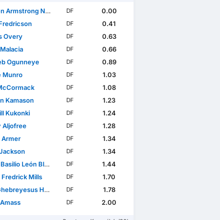
mstrong Ngwashi Chinjie
0.00
DF
 Fredricson
0.41
DF
s Overy
0.63
DF
 Malacia
0.66
DF
eb Ogunneye
0.89
DF
e Munro
1.03
DF
 McCormack
1.08
DF
an Kamason
1.23
DF
ll Kukonki
1.24
DF
 Aljofree
1.28
DF
l Armer
1.34
DF
 Jackson
1.34
DF
asilio León Blanco
1.44
DF
 Fredrick Mills
1.70
DF
hebreyesus Helafu
1.78
DF
 Amass
2.00
DF