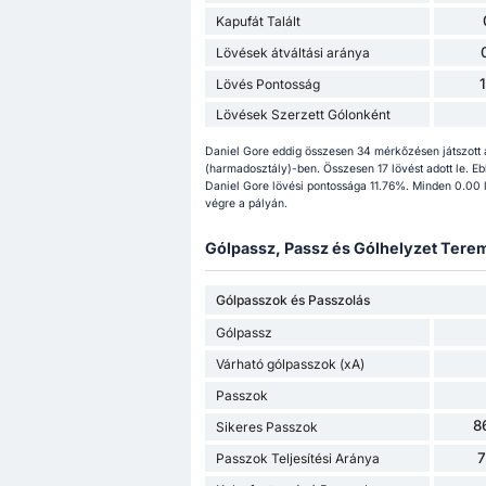
Kapufát Talált
Lövések átváltási aránya
Lövés Pontosság
Lövések Szerzett Gólonként
Daniel Gore eddig összesen 34 mérkőzésen játszott
(harmadosztály)-ben. Összesen 17 lövést adott le. Ebbő
Daniel Gore lövési pontossága 11.76%. Minden 0.00 l
végre a pályán.
Gólpassz, Passz és Gólhelyzet Terem
Gólpasszok és Passzolás
Gólpassz
Várható gólpasszok (xA)
Passzok
8
Sikeres Passzok
Passzok Teljesítési Aránya