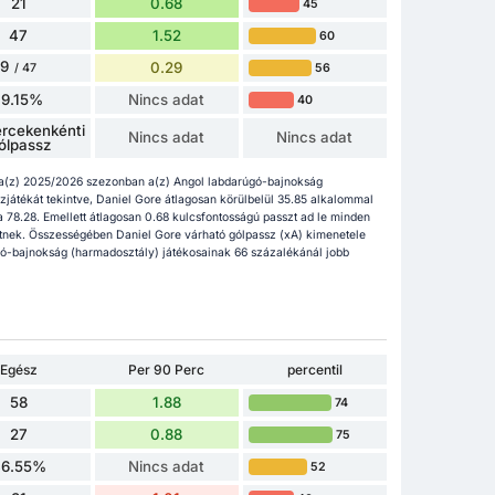
21
0.68
45
47
1.52
60
9
0.29
56
/ 47
19.15%
Nincs adat
40
rcekenkénti
Nincs adat
Nincs adat
ólpassz
 a(z) 2025/2026 szezonban a(z) Angol labdarúgó-bajnokság
zjátékát tekintve, Daniel Gore átlagosan körülbelül 35.85 alkalommal
a 78.28. Emellett átlagosan 0.68 kulcsfontosságú passzt ad le minden
nek. Összességében Daniel Gore várható gólpassz (xA) kimenetele
úgó-bajnokság (harmadosztály) játékosainak 66 százalékánál jobb
Egész
Per 90 Perc
percentil
58
1.88
74
27
0.88
75
46.55%
Nincs adat
52