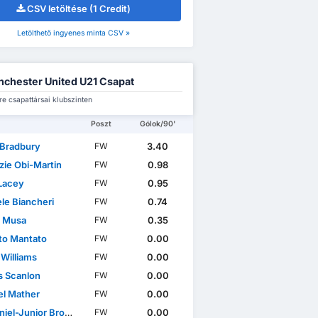
CSV letöltése (1 Credit)
Letölthető ingyenes minta CSV »
chester United U21 Csapat
e csapattársai klubszinten
Poszt
Gólok/90'
 Bradbury
3.40
FW
zie Obi-Martin
0.98
FW
Lacey
0.95
FW
le Biancheri
0.74
FW
r Musa
0.35
FW
to Mantato
0.00
FW
 Williams
0.00
FW
 Scanlon
0.00
FW
l Mather
0.00
FW
iel-Junior Brown
0.00
FW