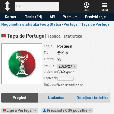
LIGE
MENI
Korneri
Tenis (EN)
API
Premium
Predviđanje
Nogometna statistika FootyStatsa
›
Portugal
›
Taça de Portugal
Taça de Portugal
Tablica i statistika
Nacija
Portugal
Tip
Kup
Timovi
98
Sezona
2026/27
Utakmice
0/49
Igrano
Napredak
Službeno
Web stranica
Pregled
Utakmice
Detaljna statistika
Lige u Portugal
Preuzmite CSV podatke