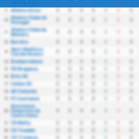
0
0
0
0
0
0
0
8
Alpendorada
Atletico Arcos
0
0
0
0
0
0
0
9
Atletico Clube de
0
0
0
0
0
0
0
10
Portugal
Atletico Clube da
0
0
0
0
0
0
0
11
Malveira
Barreiro
0
0
0
0
0
0
0
12
Sport Benfica e
0
0
0
0
0
0
0
13
Castelo Branco
Bombarralense
0
0
0
0
0
0
0
14
GD Braganca
0
0
0
0
0
0
0
15
Brito SC
0
0
0
0
0
0
0
16
Caldas SC
0
0
0
0
0
0
0
17
AD Camacha
0
0
0
0
0
0
0
18
FC Castrense
0
0
0
0
0
0
0
19
Associacao
Desportiva de
0
0
0
0
0
0
0
20
Castro Daire
CD Mafra
0
0
0
0
0
0
0
21
CD Tondela
0
0
0
0
0
0
0
22
CD Trofense
0
0
0
0
0
0
0
23