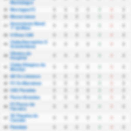
Montalegre
Mortagua FC
0
0
0
0
0
0
0
55
Mocarriense
0
0
0
0
0
0
0
56
Associacao Naval
0
0
0
0
0
0
0
57
1º de Maio
O Elvas CAD
0
0
0
0
0
0
0
58
Clube Recreativo O
0
0
0
0
0
0
0
59
Grandolense
Oliveira do
0
0
0
0
0
0
0
60
Hospital
Clube Olimpico do
0
0
0
0
0
0
0
61
Montijo
AD Os Limianos
0
0
0
0
0
0
0
62
FC Os Marialvas
0
0
0
0
0
0
0
63
USC Paredes
0
0
0
0
0
0
0
64
Pacos Brandao
0
0
0
0
0
0
0
65
FC Pacos de
0
0
0
0
0
0
0
66
Ferreira
SC Penalva do
0
0
0
0
0
0
0
67
Castelo
Pevidem
0
0
0
0
0
0
0
68