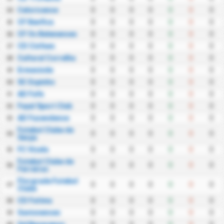
Celoricense
0
0
0
0
0
0
0
24
CF Benfica
0
0
0
0
0
0
0
25
CF Os Belenenses
0
0
0
0
0
0
0
26
CD Cinfaes
0
0
0
0
0
0
0
27
Cultural Correlha
0
0
0
0
0
0
0
28
Ermesinde
0
0
0
0
0
0
0
29
SC Espinho
0
0
0
0
0
0
0
30
AD Fafe
0
0
0
0
0
0
0
31
Fayal Sport Club
0
0
0
0
0
0
0
32
AD Fazendense
0
0
0
0
0
0
0
33
Futebol Clube de
0
0
0
0
0
0
0
34
Serpa
FC Vizela
0
0
0
0
0
0
0
35
Futebol Clube de
0
0
0
0
0
0
0
36
Ferreiras
Florgrade Futebol
0
0
0
0
0
0
0
37
Clube
CD Fatima
0
0
0
0
0
0
0
38
Gavionenses
0
0
0
0
0
0
0
39