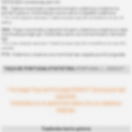
Veći brojevi označavaju jači tim.
ČO
: Tablica momčadi s najvećim brojem utakmica u kojima su
primili 0 golova. Statistika je uzeta samo iz ligaških utakmica.
* Tim mora odigrati najmanje 7 utakmica prije nego što se kvalificira za ovu CS
tablicu.
ODG
: Popis momčadi s najvećim brojem utakmica u kojima su obje
momčadi postigle gol. Statistika samo sa momomčadi iz domaće
lige.
*Tim mora odigrati najmanje 7 utakmica prije nego što se kvalificira za ovaj ODG
poredak.
FTS
: Utakmice u kojima ova momčad nije uspjela postići pogodak.
TAÇA DE PORTUGALSTATISTIKA
(PORTUGAL ) - 2026/27
* Portugal Taça de Portugal 2026/27 Sezona još nije
započela.
Statistika će se generirati nakon što se utakmice
odigraju.
Toplinska karta golova