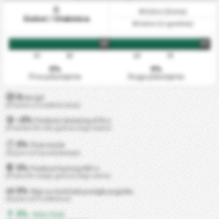
0
0
Golovi (Doma)
Golovi / Utakmica
0
Golovi (U gostima)
HT
FT
15'
30'
60'
75'
0%
0%
Prvo poluvrijeme
Drugo poluvrijeme
0
min/gol
(0 Golovi u 0 utakmicama)
0%
+
Prednost domaćeg ATK-a
(Postiže 0% više golova nego inače)
0%
Čista mreža
(0 puta od 0 podudaranja)
0%
Prednost kućnog DEF-a
(Prima 0% manje golova nego inače)
0%
Obje su momčadi postigle pogotke
(0 puta od 0 utakmica)
0%
- Nisko Rizik