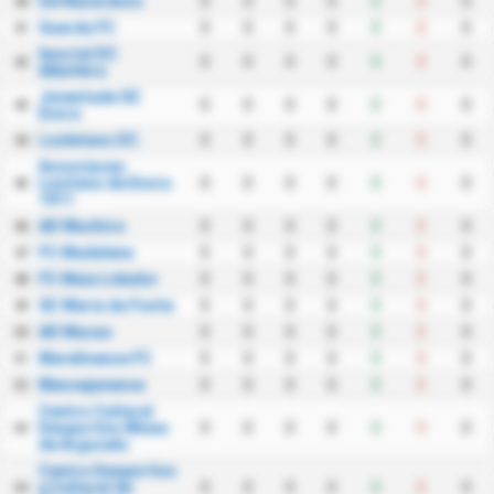
Gd Nazarenos
0
0
0
0
0
0
0
40
Guarda FC
0
0
0
0
0
0
0
41
Imortal DC
0
0
0
0
0
0
0
42
Albufeira
Juventude SC
0
0
0
0
0
0
0
43
Evora
Louletano DC
0
0
0
0
0
0
0
44
Associacao
Lusitano de Evora
0
0
0
0
0
0
0
45
1911
AD Machico
0
0
0
0
0
0
0
46
FC Madalena
0
0
0
0
0
0
0
47
FC Maia Lidador
0
0
0
0
0
0
0
48
SC Maria da Fonte
0
0
0
0
0
0
0
49
AD Macao
0
0
0
0
0
0
0
50
Merelinense FC
0
0
0
0
0
0
0
51
Messejanense
0
0
0
0
0
0
0
52
Centro Cultural
Desportivo Minas
0
0
0
0
0
0
0
53
de Argozelo
Centro Desportivo
e Cultural de
0
0
0
0
0
0
0
54