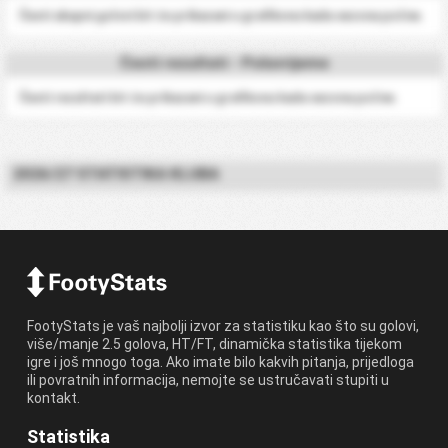
Česti ukupni golovi bit će prikazani u grafikonu kada sezona počne.
Česti rezultati - Poluvrijeme
Česti rezultati bit će prikazani u grafikonu kada sezona počne.
2026/27 STATISTIKA KLUBA
FootyStats je vaš najbolji izvor za statistiku kao što su golovi,
više/manje 2.5 golova, HT/FT, dinamička statistika tijekom
igre i još mnogo toga. Ako imate bilo kakvih pitanja, prijedloga
ili povratnih informacija, nemojte se ustručavati stupiti u
kontakt.
Statistika