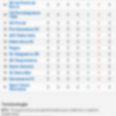
AD de Ponte da
0
0
0
0
0
0
0
69
Barca
CD Portalegrense
0
0
0
0
0
0
0
70
1925
GD Portel
0
0
0
0
0
0
0
71
Portimonense SC
0
0
0
0
0
0
0
72
ADC Rebordelo
0
0
0
0
0
0
0
73
Rebordosa AC
0
0
0
0
0
0
0
74
Regua
0
0
0
0
0
0
0
75
SC Salgueiros 08
0
0
0
0
0
0
0
76
AD Sanjoanense
0
0
0
0
0
0
0
77
Santo Antonio
0
0
0
0
0
0
0
78
SC Beira Mar
0
0
0
0
0
0
0
79
Sertanense FC
0
0
0
0
0
0
0
80
Sport Uniao
0
0
0
0
0
0
0
81
Sintrense
Terminologije
BPU
: Prosječni broj osvojenih bodova po utakmici u cijelom
natjecanju.