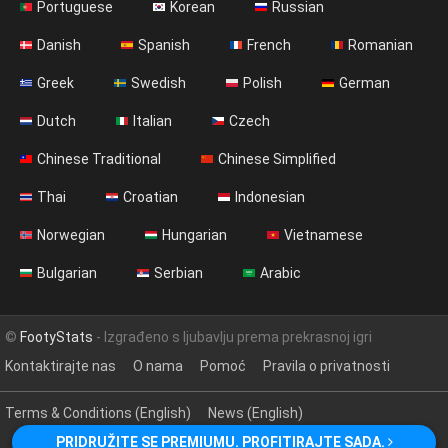
Portuguese
Korean
Russian
Danish
Spanish
French
Romanian
Greek
Swedish
Polish
German
Dutch
Italian
Czech
Chinese Traditional
Chinese Simplified
Thai
Croatian
Indonesian
Norwegian
Hungarian
Vietnamese
Bulgarian
Serbian
Arabic
©
FootyStats
- Izgrađeno s ljubavlju prema prekrasnoj igri
Kontaktirajte nas
O nama
Pomoć
Pravila o privatnosti
Terms & Conditions (English)
News (English)
PRIDRUŽITE SE PREMIUMU. PROFITIRAJTE SADA.