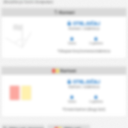
(Rezultat je često dosljedan)
Korneri
OTKLJUČAJ
Korneri / utakmica
Doma
U gostima
*Ukupan broj kornera/utakmica
Kartoni
OTKLJUČAJ
Kartoni / utakmica
Doma
U gostima
*Crveni karton (drugi žuti)