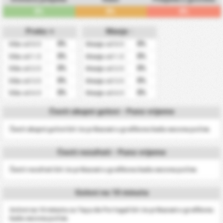
0%
0%
0%
Preko +
Manje -
0%
0%
Više od 0.5
Manje od 0.5
0%
0%
Više od 1.5
Manje od 1.5
0%
0%
Više od 2.5
Manje od 2.5
0%
0%
Više od 3.5
Manje od 3.5
0%
0%
Više od 4.5
Manje od 4.5
Česti ukupni golovi - Puno vrijeme
Česti ukupni golovi bit će prikazani u grafikonu kada sezona počne.
Česti rezultati - Puno vrijeme
Česti rezultati bit će prikazani u grafikonu kada sezona počne.
Golovi na 10 minuta
Golovi na 10 minuta za Taça de Portugal bit će prikazani u grafikonu
kada sezona počne.