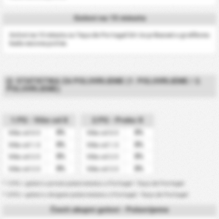
Golovi na 15 minuta
Golovi na 15 minuta za Taça de Portugal bit će prikazani u grafikonu
kada sezona počne.
STATISTIKA ZA POLUVRIJEME (1. POLUVRIJEME / 2.
POLUVRIJEME)
1.PG - Više od X
2.PG - Preko X
0%
0%
Više od 0.5
Više od 0.5
0%
0%
Više od 1.5
Više od 1.5
0%
0%
Više od 2.5
Više od 2.5
0%
0%
Više od 3.5
Više od 3.5
* 1.PG = golovi u prvom poluvremenu u Portugal -Taça de Portugal
* 2.PG = golovi u drugom poluvremenu u Portugal -Taça de Portugal
Česti ukupni golovi - Poluvrijeme