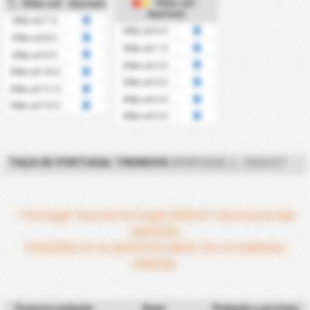
Više od -
Više od - korneri
kartoni
Više od 7.5
Više od 0.5
Više od 8.5
Više od 1.5
Više od 9.5
Više od 2.5
Više od 10.5
Više od 3.5
Više od 11.5
Više od 4.5
Više od 12.5
Više od 5.5
TAÇA DE PORTUGAL TRENDOVI
(PORTUGAL ) - 2026/27
* Portugal Taça de Portugal 2026/27 Sezona još nije
započela.
Statistika će se generirati nakon što se utakmice
odigraju.
Domaća pobjeda
Remi
Pobjeda u gostima