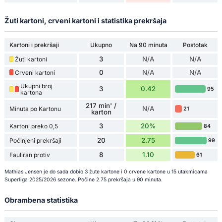
Žuti kartoni, crveni kartoni i statistika prekršaja
Kartoni i prekršaji
Ukupno
Na 90 minuta
Postotak
3
N/A
N/A
Žuti kartoni
0
N/A
N/A
Crveni kartoni
Ukupni broj
3
0.42
95
kartona
217 min' /
N/A
Minuta po Kartonu
21
karton
3
20%
Kartoni preko 0,5
84
20
2.75
Počinjeni prekršaji
99
8
1.10
Fauliran protiv
61
Mathias Jensen je do sada dobio 3 žute kartone i 0 crvene kartone u 15 utakmicama
Superliga 2025/2026 sezone. Počine 2.75 prekršaja u 90 minuta.
Obrambena statistika