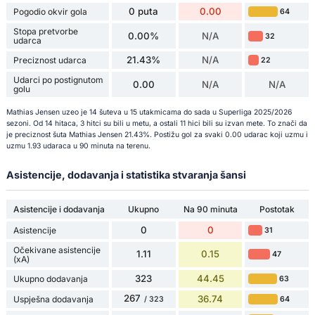
0 puta
0.00
Pogodio okvir gola
64
Stopa pretvorbe
0.00%
N/A
32
udarca
21.43%
N/A
Preciznost udarca
22
Udarci po postignutom
0.00
N/A
N/A
golu
Mathias Jensen uzeo je 14 šuteva u 15 utakmicama do sada u Superliga 2025/2026
sezoni. Od 14 hitaca, 3 hitci su bili u metu, a ostali 11 hici bili su izvan mete. To znači da
je preciznost šuta Mathias Jensen 21.43%. Postižu gol za svaki 0.00 udarac koji uzmu i
uzmu 1.93 udaraca u 90 minuta na terenu.
Asistencije, dodavanja i statistika stvaranja šansi
Asistencije i dodavanja
Ukupno
Na 90 minuta
Postotak
0
0
Asistencije
31
Očekivane asistencije
1.11
0.15
47
(xA)
323
44.45
Ukupno dodavanja
63
267
36.74
Uspješna dodavanja
64
/ 323