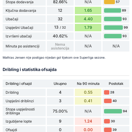
82.66%
N/A
Stopa dodavanja
57
12
1.65
Ključna dodavanja
89
32
4.40
Ubačaji
93
13
1.79
Uspješni Ubačaji
99
/ 32
40.62%
N/A
Izvršeni ubačaji
93
Nema
N/A
N/A
Minuta po asistenciji
asistencija
Mathias Jensen nije postigao nijedan gol tijekom ove Superliga sezone.
Dribling i statistika ofsajda
Dribling i ofsajd
Ukupno
Na 90 minuta
Postotak
4
0.55
Dribling
28
3
0.41
Uspješni driblinzi
40
Stopa uspješnosti
75.00%
N/A
94
driblinga
9
1.24
Izgubljene lopte
30
0
0.00
Ofsajdi
39