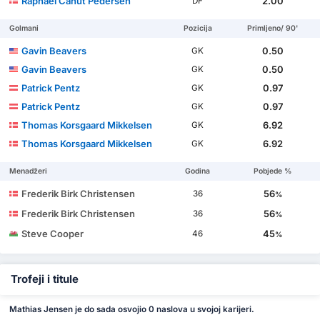
Raphael Canut Pedersen
2.00
DF
Golmani
Pozicija
Primljeno/ 90'
Gavin Beavers
0.50
GK
Gavin Beavers
0.50
GK
Patrick Pentz
0.97
GK
Patrick Pentz
0.97
GK
Thomas Korsgaard Mikkelsen
6.92
GK
Thomas Korsgaard Mikkelsen
6.92
GK
Menadžeri
Godina
Pobjede %
Frederik Birk Christensen
56
36
%
Frederik Birk Christensen
56
36
%
Steve Cooper
45
46
%
Trofeji i titule
Mathias Jensen je do sada osvojio 0 naslova u svojoj karijeri.