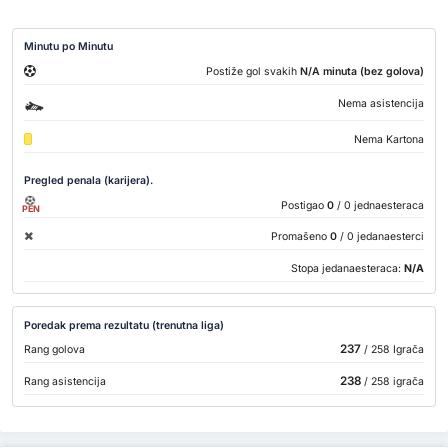
Minutu po Minutu
Postiže gol svakih
N/A minuta (bez golova)
Nema asistencija
Nema Kartona
Pregled penala (karijera).
Postigao
0
/ 0 jednaesteraca
PEN
Promašeno
0
/ 0 jedanaesterci
Stopa jedanaesteraca:
N/A
Poredak prema rezultatu (trenutna liga)
237
Rang golova
/ 258 Igrača
238
Rang asistencija
/ 258 igrača