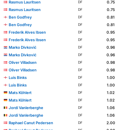
Rasmus Lauritsen
0.75
DF
Rasmus Lauritsen
0.75
DF
Ben Godfrey
0.81
DF
Ben Godfrey
0.81
DF
Frederik Alves Ibsen
0.95
DF
Frederik Alves Ibsen
0.95
DF
Marko Divković
0.96
DF
Marko Divković
0.96
DF
Oliver Villadsen
0.98
DF
Oliver Villadsen
0.98
DF
Luis Binks
1.00
DF
Luis Binks
1.00
DF
Mats Köhlert
1.02
DF
Mats Köhlert
1.02
DF
Jordi Vanlerberghe
1.06
DF
Jordi Vanlerberghe
1.06
DF
Raphael Canut Pedersen
2.00
DF