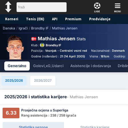
LIGE
MENI
Korneri
Tenis (EN)
API
Premium
Predviđanje
Danska
/
Igrači
/
Brondby IF
/
Mathias Jensen
Mathias Jensen
Stats
Klub :
Brondby IF
Pozicija :
Veznjak - Centralni vezni red
Nacionalnost :
Denmark
Godine (rođendan) :
21 (14 April 2005)
Visina :
181cm
Godišnja p
Generalno
Golovi,xG,Udarci
Asistencije i dodavanja
Dribli
2025/2026
2026/2027
2025/2026 i statistika karijere
- Mathias Jensen
Prosječna ocjena u Superliga
6.33
Rang asistencija : 238 / 258 igrača
Statistika sezone
Statistika karijere