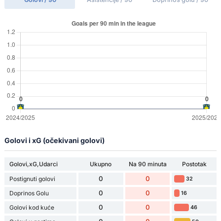
Golovi i xG (očekivani golovi)
Golovi,xG,Udarci
Ukupno
Na 90 minuta
Postotak
0
0
Postignuti golovi
32
0
0
Doprinos Golu
16
0
0
Golovi kod kuće
46