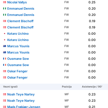
Nicolai Vallys
0.25
FW
Emmanuel Dennis
0.20
FW
Emmanuel Dennis
0.20
FW
Clement Bischoff
0.19
FW
Clement Bischoff
0.19
FW
Kotaro Uchino
0.00
FW
Kotaro Uchino
0.00
FW
Marcus Younis
0.00
FW
Marcus Younis
0.00
FW
Ousmane Sow
0.00
FW
Ousmane Sow
0.00
FW
Oskar Fenger
0.00
FW
Oskar Fenger
0.00
FW
Vezni igrači
Pozicija
Asistencije / 90'
Noah Teye Nartey
0.23
MF
Noah Teye Nartey
0.23
MF
Mads Frøkjær-Jensen
0.21
MF