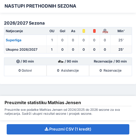
NASTUPI PRETHODNIH SEZONA
2026/2027 Sezona
Natjecanje
OU
Gol
As
Min'
PEN
Superliga
1
0
0
0
0
0
25'
Ukupno 2026/2027
1
0
0
0
0
0
25'
/ 90 min
/ 90 min
Rezervacije / 90 min
0
Golovi
0
Asistencije
0
Rezervacije
Preuzmite statistiku Mathias Jensen
Preuzmite sve podatke Mathias Jensen od 2024/2025 do 2026 sezone za sva
natjecanja. Sadrži ukupni rezultat sezone i prosjek sezone.
Preuzmi CSV (1 kredit)