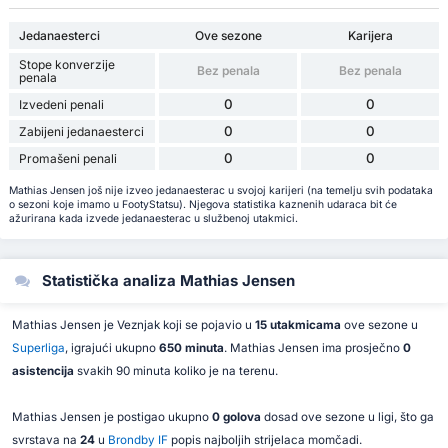
Jedanaesterci
Ove sezone
Karijera
Stope konverzije
Bez penala
Bez penala
penala
0
0
Izvedeni penali
0
0
Zabijeni jedanaesterci
0
0
Promašeni penali
Mathias Jensen još nije izveo jedanaesterac u svojoj karijeri (na temelju svih podataka
o sezoni koje imamo u FootyStatsu). Njegova statistika kaznenih udaraca bit će
ažurirana kada izvede jedanaesterac u službenoj utakmici.
Statistička analiza Mathias Jensen
Mathias Jensen je Veznjak koji se pojavio u
15 utakmicama
ove sezone u
Superliga
, igrajući ukupno
650 minuta
. Mathias Jensen ima prosječno
0
asistencija
svakih 90 minuta koliko je na terenu.
Mathias Jensen je postigao ukupno
0 golova
dosad ove sezone u ligi, što ga
svrstava na
24
u
Brondby IF
popis najboljih strijelaca momčadi.