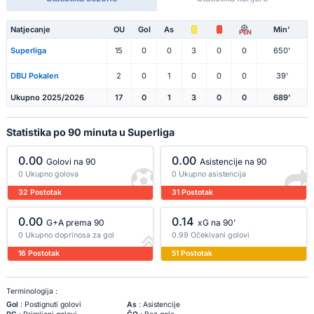
Natjecanje
OU
Gol
As
Min'
PEN
Superliga
15
0
0
3
0
0
650'
DBU Pokalen
2
0
1
0
0
0
39'
Ukupno 2025/2026
17
0
1
3
0
0
689'
Statistika po 90 minuta u Superliga
0.00
0.00
Golovi na 90
Asistencije na 90
0 Ukupno golova
0 Ukupno asistencija
32 Postotak
31 Postotak
0.00
0.14
G+A prema 90
xG na 90'
0 Ukupno doprinosa za gol
0.99 Očekivani golovi
16 Postotak
51 Postotak
Terminologija :
Gol
: Postignuti golovi
As
: Asistencije