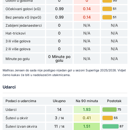
0
0
Golovi u gostima
50
0.99
0.14
Očekivani golovi (xG)
51
0.99
0.14
Bez penala xG (npxG)
51
0
N/A
N/A
Zabijeni jedanaesterci
0
N/A
N/A
Hat-trickovi
0
N/A
N/A
3 ili više golova
0
N/A
N/A
2 ili više golova
0 Minute po
N/A
N/A
Minute po golu
golu
Mathias Jensen do sada nije postigao nijedan gol u sezoni Superliga 2025/2026. Vidjet
ćemo kakav će biti u nadolazećim utakmicama.
Udarci
Podaci o udarcima
Ukupno
Na 90 minuta
Postotak
14
1.93
Udarci
75
3
0.41
Šutevi u okvir
55
/ 14
11
1.51
Šutevi izvan okvira
87
/ 14