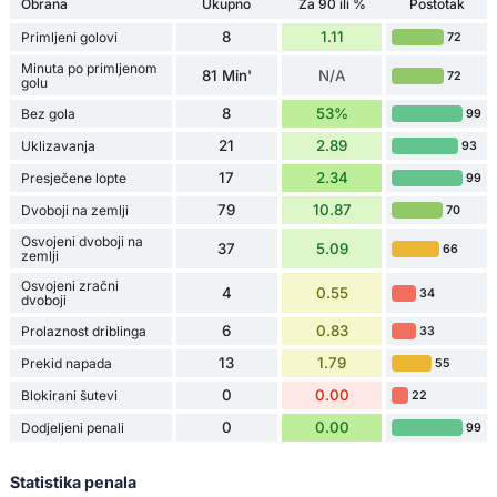
Obrana
Ukupno
Za 90 ili %
Postotak
8
1.11
Primljeni golovi
72
Minuta po primljenom
81 Min'
N/A
72
golu
8
53%
Bez gola
99
21
2.89
Uklizavanja
93
17
2.34
Presječene lopte
99
79
10.87
Dvoboji na zemlji
70
Osvojeni dvoboji na
37
5.09
66
zemlji
Osvojeni zračni
4
0.55
34
dvoboji
6
0.83
Prolaznost driblinga
33
13
1.79
Prekid napada
55
0
0.00
Blokirani šutevi
22
0
0.00
Dodjeljeni penali
99
Statistika penala