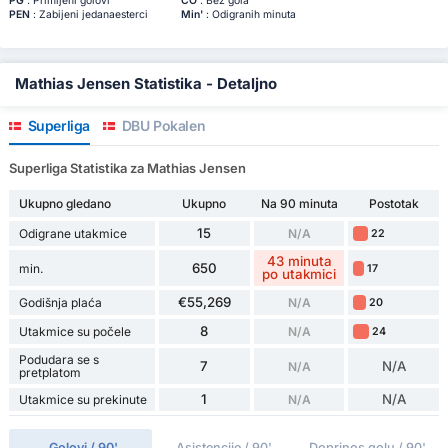
PG
: Primljeni golovi
ČO
: Bez gola
PEN
: Zabijeni jedanaesterci
Min'
: Odigranih minuta
Mathias Jensen Statistika - Detaljno
Superliga
DBU Pokalen
Superliga Statistika za Mathias Jensen
Ukupno gledano
Ukupno
Na 90 minuta
Postotak
15
Odigrane utakmice
N/A
22
43 minuta
650
min.
17
po utakmici
€55,269
Godišnja plaća
N/A
20
8
Utakmice su počele
N/A
24
Podudara se s
7
N/A
N/A
pretplatom
1
N/A
Utakmice su prekinute
N/A
Golovi / 90'
Asistencije / 90'
Doprinos golu / 90'