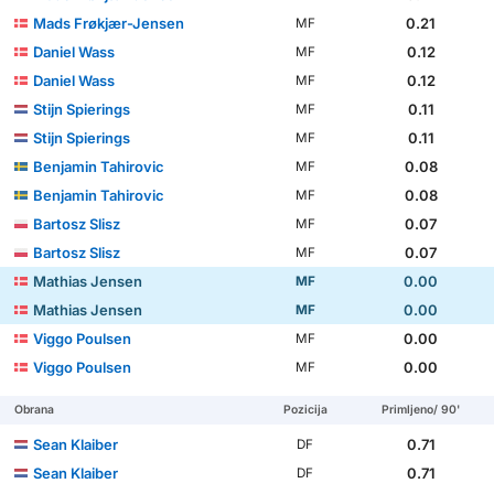
Mads Frøkjær-Jensen
0.21
MF
Daniel Wass
0.12
MF
Daniel Wass
0.12
MF
Stijn Spierings
0.11
MF
Stijn Spierings
0.11
MF
Benjamin Tahirovic
0.08
MF
Benjamin Tahirovic
0.08
MF
Bartosz Slisz
0.07
MF
Bartosz Slisz
0.07
MF
Mathias Jensen
0.00
MF
Mathias Jensen
0.00
MF
Viggo Poulsen
0.00
MF
Viggo Poulsen
0.00
MF
Obrana
Pozicija
Primljeno/ 90'
Sean Klaiber
0.71
DF
Sean Klaiber
0.71
DF