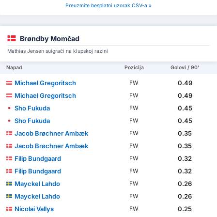
Preuzmite besplatni uzorak CSV-a »
Brøndby Momčad
Mathias Jensen suigrači na klupskoj razini
Napad
Pozicija
Golovi / 90'
Michael Gregoritsch
0.49
FW
Michael Gregoritsch
0.49
FW
Sho Fukuda
0.45
FW
Sho Fukuda
0.45
FW
Jacob Brøchner Ambæk
0.35
FW
Jacob Brøchner Ambæk
0.35
FW
Filip Bundgaard
0.32
FW
Filip Bundgaard
0.32
FW
Mayckel Lahdo
0.26
FW
Mayckel Lahdo
0.26
FW
Nicolai Vallys
0.25
FW