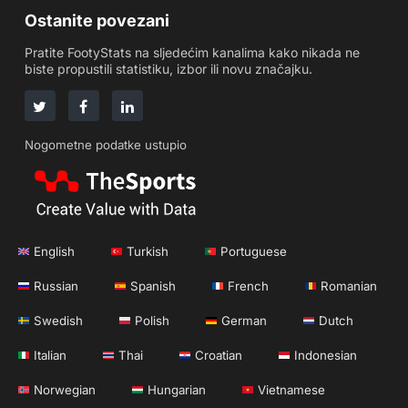
Ostanite povezani
Pratite FootyStats na sljedećim kanalima kako nikada ne
biste propustili statistiku, izbor ili novu značajku.
Nogometne podatke ustupio
English
Turkish
Portuguese
Russian
Spanish
French
Romanian
Swedish
Polish
German
Dutch
Italian
Thai
Croatian
Indonesian
Norwegian
Hungarian
Vietnamese