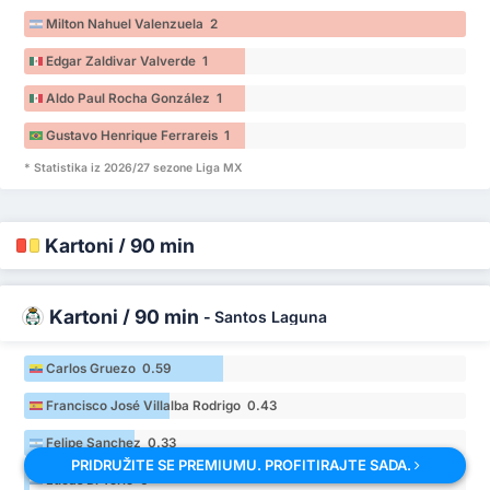
Milton Nahuel Valenzuela 2
Edgar Zaldivar Valverde 1
Aldo Paul Rocha González 1
Gustavo Henrique Ferrareis 1
* Statistika iz 2026/27 sezone Liga MX
Kartoni / 90 min
Kartoni / 90 min
-
Santos Laguna
Carlos Gruezo 0.59
Francisco José Villalba Rodrigo 0.43
Felipe Sanchez 0.33
PRIDRUŽITE SE PREMIUMU. PROFITIRAJTE SADA.
Lucas Di Yorio 0