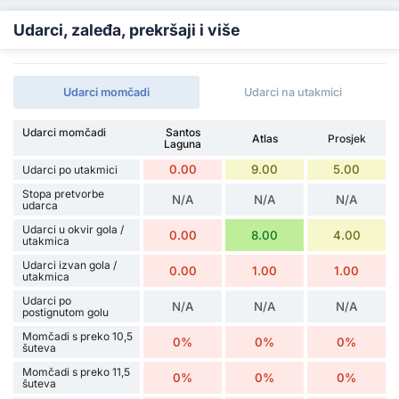
Udarci, zaleđa, prekršaji i više
Udarci momčadi
Udarci na utakmici
Udarci momčadi
Santos
Atlas
Prosjek
Laguna
0.00
9.00
5.00
Udarci po utakmici
Stopa pretvorbe
N/A
N/A
N/A
udarca
Udarci u okvir gola /
0.00
8.00
4.00
utakmica
Udarci izvan gola /
0.00
1.00
1.00
utakmica
Udarci po
N/A
N/A
N/A
postignutom golu
Momčadi s preko 10,5
0%
0%
0%
šuteva
Momčadi s preko 11,5
0%
0%
0%
šuteva