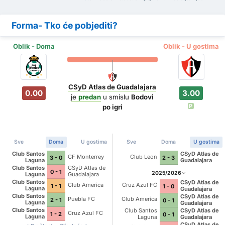
Forma- Tko će pobjediti?
Oblik - Doma
Oblik - U gostima
CSyD Atlas de Guadalajara
0.00
3.00
je
predan
u smislu
Bodovi
P
po igri
Sve
Doma
U gostima
Sve
Doma
U gostima
Club Santos
CSyD Atlas de
CF Monterrey
Club Leon
3 - 0
2 - 3
Laguna
Guadalajara
Club Santos
CSyD Atlas de
0 - 1
2025/2026
Laguna
Guadalajara
Club Santos
CSyD Atlas de
Club America
Cruz Azul FC
1 - 1
1 - 0
Laguna
Guadalajara
Club Santos
CSyD Atlas de
Puebla FC
Club America
2 - 1
0 - 1
Laguna
Guadalajara
Club Santos
Club Santos
CSyD Atlas de
Cruz Azul FC
1 - 2
0 - 1
Laguna
Laguna
Guadalajara
CSyD Atlas de