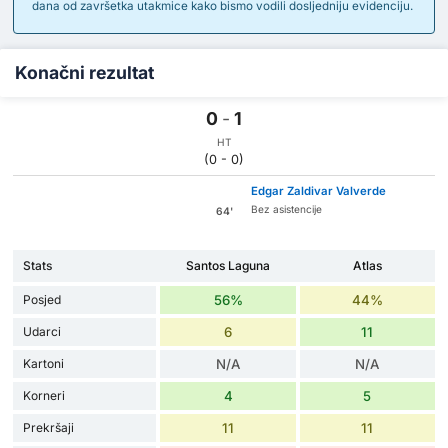
dana od završetka utakmice kako bismo vodili dosljedniju evidenciju.
Konačni rezultat
0
-
1
HT
(0 - 0)
Edgar Zaldivar Valverde
Bez asistencije
64'
Stats
Santos Laguna
Atlas
Posjed
56%
44%
Udarci
6
11
Kartoni
N/A
N/A
Korneri
4
5
Prekršaji
11
11