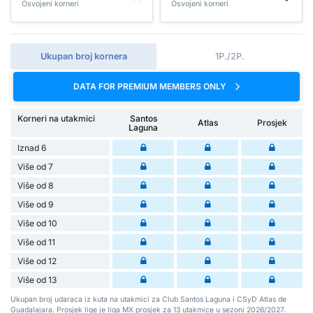
Osvojeni korneri
Osvojeni korneri
Ukupan broj kornera
1P./2P.
DATA FOR PREMIUM MEMBERS ONLY
Korneri na utakmici
Santos
Atlas
Prosjek
Laguna
Iznad 6
Više od 7
Više od 8
Više od 9
Više od 10
Više od 11
Više od 12
Više od 13
Ukupan broj udaraca iz kuta na utakmici za Club Santos Laguna i CSyD Atlas de
Guadalajara. Prosjek lige je liga MX prosjek za 13 utakmice u sezoni 2026/2027.