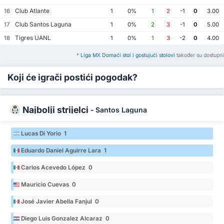
Club Atlante
16
1
0%
1
2
-1
0
3.00
Club Santos Laguna
17
1
0%
2
3
-1
0
5.00
Tigres UANL
18
1
0%
1
3
-2
0
4.00
*
Liga MX Domaći stol i gostujući stolovi
također su dostupni
Koji će igrači postići pogodak?
Najbolji strijelci
-
Santos Laguna
Lucas Di Yorio 1
Eduardo Daniel Aguirre Lara 1
Carlos Acevedo López 0
Mauricio Cuevas 0
José Javier Abella Fanjul 0
Diego Luis Gonzalez Alcaraz 0