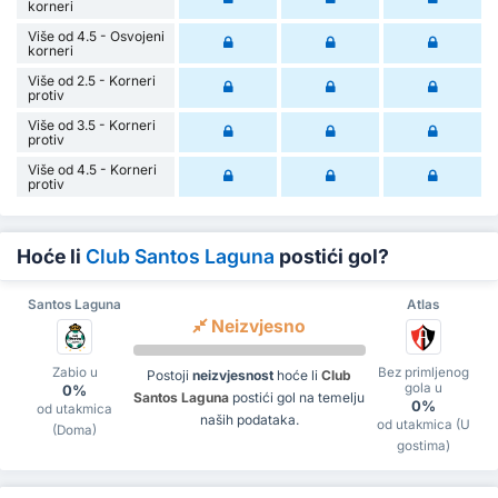
korneri
Više od 4.5 - Osvojeni
korneri
Više od 2.5 - Korneri
protiv
Više od 3.5 - Korneri
protiv
Više od 4.5 - Korneri
protiv
Hoće li
Club Santos Laguna
postići gol?
Santos Laguna
Atlas
Neizvjesno
Zabio u
Bez primljenog
Postoji
neizvjesnost
hoće li
Club
gola u
0%
Santos Laguna
postići gol na temelju
0%
od utakmica
naših podataka.
od utakmica (U
(Doma)
gostima)