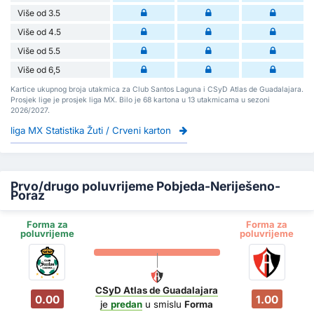
Više od 3.5
Više od 4.5
Više od 5.5
Više od 6,5
Kartice ukupnog broja utakmica za Club Santos Laguna i CSyD Atlas de Guadalajara.
Prosjek lige je prosjek liga MX. Bilo je 68 kartona u 13 utakmicama u sezoni
2026/2027.
liga MX Statistika Žuti / Crveni karton
Prvo/drugo poluvrijeme Pobjeda-Neriješeno-
Poraz
Forma za
Forma za
poluvrijeme
poluvrijeme
CSyD Atlas de Guadalajara
0.00
1.00
je
predan
u smislu
Forma