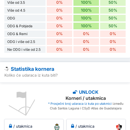
0%
100%
50%
Više od 3.5
0%
100%
50%
Više od 4.5
0%
100%
50%
ODG
0%
100%
50%
ODG & Pobjeda
0%
0%
0%
ODG & Remi
0%
0%
0%
ODG i više od 2.5
0%
0%
0%
Ne ODG i više od 2.5
Statistika kornera
Koliko će udaraca iz kuta biti?
UNLOCK
Korneri / utakmica
* Prosječni broj udaraca iz kuta po utakmici
između
Club Santos Laguna i CSyD Atlas de Guadalajara
/ utakmica
/ utakmica