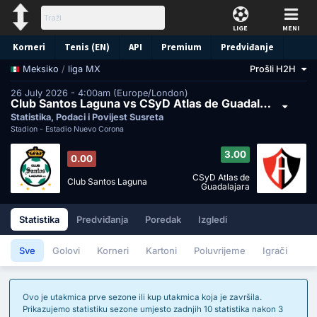
LIGE
MENI
Korneri
Tenis (EN)
API
Premium
Predviđanje
/
liga MX
Prošli H2H
Meksiko
26 July 2026 - 4:00am (Europe/London)
Club Santos Laguna vs CSyD Atlas de Guadalajara
Statistika, Podaci i Povijest Susreta
Stadion -
Estadio Nuevo Corona
3.00
0.00
CSyD Atlas de
Club Santos Laguna
Guadalajara
Statistika
Predviđanja
Poredak
Izgledi
Sve
Golovi
Korneri
Kartoni
Poluvrijeme
Igrači
Ovo je utakmica prve sezone ili kup utakmica koja je završila.
Prikazujemo statistiku sezone umjesto zadnjih 10 statistika nakon 3