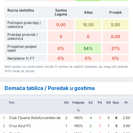
Razna statistika
Santos
Atlas
Prosjek
Laguna
Počinjeni prekršaji /
0.00
10.00
5.00
utakmica
Prekšaji proivnik /
0
0
0.00
utakmica
Prosječan posjed
0%
54%
27%
lopte
0%
0%
0%
Nerješeno % FT
Neki podaci su zaokruženi naviše ili naniže na najbliži postotak, pa mogu biti jednaki
101% kada se zbroje.
Domaća tablica / Poredak u gostima
Tim
OU
Pobjeda
GZ
PG
GR
Bod.
Pr.
%
Club Tijuana Xoloitzcuintles de Caliente
1
2
100%
4
1
3
6
2.50
Cruz Azul FC
2
1
100%
2
1
1
3
3.00