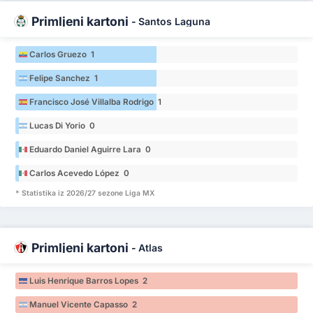
Primljeni kartoni
-
Santos Laguna
Carlos Gruezo 1
Felipe Sanchez 1
Francisco José Villalba Rodrigo 1
Lucas Di Yorio 0
Eduardo Daniel Aguirre Lara 0
Carlos Acevedo López 0
* Statistika iz 2026/27 sezone Liga MX
Primljeni kartoni
-
Atlas
Luis Henrique Barros Lopes 2
Manuel Vicente Capasso 2