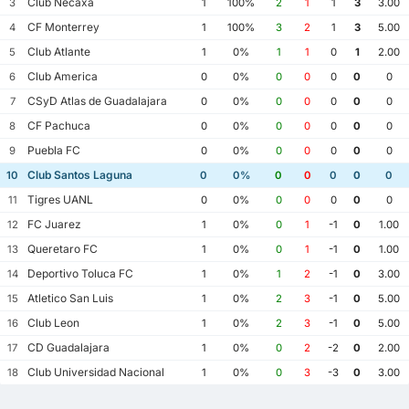
Club Necaxa
3
1
100%
2
1
1
3
3.00
CF Monterrey
4
1
100%
3
2
1
3
5.00
Club Atlante
5
1
0%
1
1
0
1
2.00
Club America
6
0
0%
0
0
0
0
0
CSyD Atlas de Guadalajara
7
0
0%
0
0
0
0
0
CF Pachuca
8
0
0%
0
0
0
0
0
Puebla FC
9
0
0%
0
0
0
0
0
Club Santos Laguna
10
0
0%
0
0
0
0
0
Tigres UANL
11
0
0%
0
0
0
0
0
FC Juarez
12
1
0%
0
1
-1
0
1.00
Queretaro FC
13
1
0%
0
1
-1
0
1.00
Deportivo Toluca FC
14
1
0%
1
2
-1
0
3.00
Atletico San Luis
15
1
0%
2
3
-1
0
5.00
Club Leon
16
1
0%
2
3
-1
0
5.00
CD Guadalajara
17
1
0%
0
2
-2
0
2.00
Club Universidad Nacional
18
1
0%
0
3
-3
0
3.00