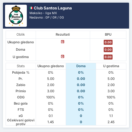
Club Santos Laguna
Meksiko - liga MX
Nedavno : 0P / 0R / 0G
Oblik
Rezultati
BPU
Ukupno gledano
G
0.00
Doma
0.00
U gostima
G
0.00
Stats
Ukupno gledano
Doma
U gostima
Pobjeda %
0%
0%
0%
Pr.
5.00
0.00
5.00
Zabio
2.00
0.00
2.00
Primio
3.00
0.00
3.00
ODG
100%
0%
100%
Bez gola
0%
0%
0%
FTS
0%
0%
0%
xG
0.1
0
1.1
Očekivani golovi
1.45
0
2.45
protiv