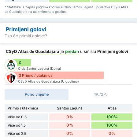
* Statistika iz zapisa pogotka kod kuće Club Santos Laguna i podataka CSyD Atlas
de Guadalajara na utakmicama u gostima.
Primljeni golovi
Tko će primiti golove?
CSyD Atlas de Guadalajara
je
predan
u smislu
Primljeni golovi
0
Club Santos Laguna (Doma)
2 Primio / utakmica
CSyD Atlas de Guadalajara (U gostima)
Puno vrijeme
1P./2P.
Primio / utakmica
Santos Laguna
Atlas
0%
100%
Više od 0.5
0%
100%
Više od 1.5
0%
0%
Više od 2.5