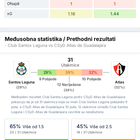
Ofsajdi
1
1
xG
1.18
1.44
Međusobna statistika / Prethodni rezultati
- Club Santos Laguna vs CSyD Atlas de Guadalajara
31
Utakmice
29%
39%
32%
9 Pobjede
10 Pobjede
Santos Laguna
Atlas
12 Neriješene
(29%)
(32%)
(39%)
Međusobni rezultati Club Santos Laguna protiv CSyD Atlas de Guadalajara
pokazuju da je od 31 utakmica koje su imali Club Santos Laguna pobijedio 9
puta, a CSyD Atlas de Guadalajara 10 puta. 12 utakmice između Club Santos
Laguna i CSyD Atlas de Guadalajara završile su neodlučeno.
65%
45%
Više od 1.5
Više od 2.5
20 / 31 Utakmice
14 / 31 Utakmice