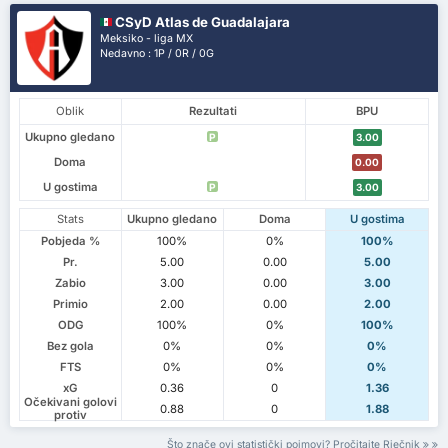
CSyD Atlas de Guadalajara
Meksiko - liga MX
Nedavno : 1P / 0R / 0G
Oblik
Rezultati
BPU
Ukupno gledano
P
3.00
Doma
0.00
U gostima
P
3.00
Stats
Ukupno gledano
Doma
U gostima
Pobjeda %
100%
0%
100%
Pr.
5.00
0.00
5.00
Zabio
3.00
0.00
3.00
Primio
2.00
0.00
2.00
ODG
100%
0%
100%
Bez gola
0%
0%
0%
FTS
0%
0%
0%
xG
0.36
0
1.36
Očekivani golovi
0.88
0
1.88
protiv
Što znače ovi statistički pojmovi? Pročitajte Rječnik