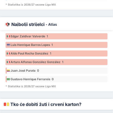
* Statistika iz 2026/27 sezone Liga MX
Najbolji strijelci
-
Atlas
Edgar Zaldivar Valverde 1
Luis Henrique Barros Lopes 1
Aldo Paul Rocha González 1
Arturo Alfonso González González 1
Juan José Purata 0
Gustavo Henrique Ferrareis 0
* Statistika iz 2026/27 sezone Liga MX
Tko će dobiti žuti i crveni karton?