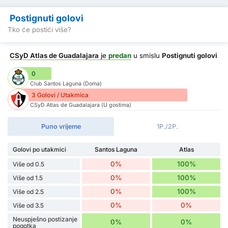
Postignuti golovi
Tko će postići više?
CSyD Atlas de Guadalajara
je
predan
u smislu
Postignuti golovi
0
Club Santos Laguna (Doma)
3 Golovi / Utakmica
CSyD Atlas de Guadalajara (U gostima)
Puno vrijeme
1P./2P.
Golovi po utakmici
Santos Laguna
Atlas
0%
100%
Više od 0.5
0%
100%
Više od 1.5
0%
100%
Više od 2.5
0%
0%
Više od 3.5
Neuspješno postizanje
0%
0%
pogotka