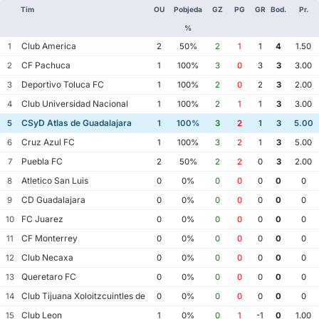
Tim
OU
Pobjeda
GZ
PG
GR
Bod.
Pr.
%
Club America
1
2
50%
2
1
1
4
1.50
CF Pachuca
2
1
100%
3
0
3
3
3.00
Deportivo Toluca FC
3
1
100%
2
0
2
3
2.00
Club Universidad Nacional
4
1
100%
2
1
1
3
3.00
CSyD Atlas de Guadalajara
5
1
100%
3
2
1
3
5.00
Cruz Azul FC
6
1
100%
3
2
1
3
5.00
Puebla FC
7
2
50%
2
2
0
3
2.00
Atletico San Luis
8
0
0%
0
0
0
0
0
CD Guadalajara
9
0
0%
0
0
0
0
0
FC Juarez
10
0
0%
0
0
0
0
0
CF Monterrey
11
0
0%
0
0
0
0
0
Club Necaxa
12
0
0%
0
0
0
0
0
Queretaro FC
13
0
0%
0
0
0
0
0
Club Tijuana Xoloitzcuintles de Caliente
14
0
0%
0
0
0
0
0
Club Leon
15
1
0%
0
1
-1
0
1.00