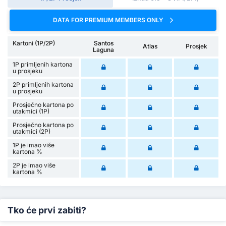
DATA FOR PREMIUM MEMBERS ONLY
Kartoni (1P/2P)
Santos
Atlas
Prosjek
Laguna
1P primljenih kartona
u prosjeku
2P primljenih kartona
u prosjeku
Prosječno kartona po
utakmici (1P)
Prosječno kartona po
utakmici (2P)
1P je imao više
kartona %
2P je imao više
kartona %
Tko će prvi zabiti?