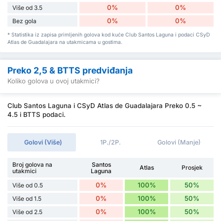
0%
0%
Više od 3.5
0%
0%
Bez gola
* Statistika iz zapisa primljenih golova kod kuće Club Santos Laguna i podaci CSyD
Atlas de Guadalajara na utakmicama u gostima.
Preko 2,5 & BTTS predviđanja
Koliko golova u ovoj utakmici?
Club Santos Laguna i CSyD Atlas de Guadalajara Preko 0.5 ~
4.5 i BTTS podaci.
Golovi (Više)
1P./2P.
Golovi (Manje)
Broj golova na
Santos
Atlas
Prosjek
utakmici
Laguna
0%
100%
50%
Više od 0.5
0%
100%
50%
Više od 1.5
0%
100%
50%
Više od 2.5