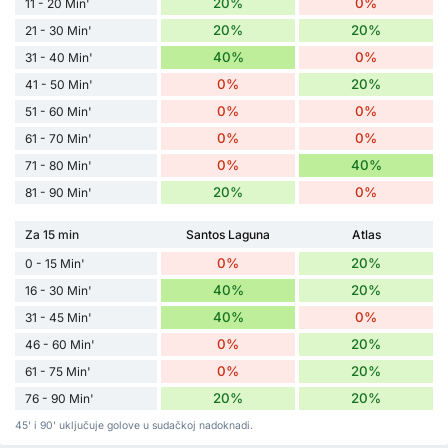
20%
0%
11 - 20 Min'
20%
20%
21 - 30 Min'
40%
0%
31 - 40 Min'
0%
20%
41 - 50 Min'
0%
0%
51 - 60 Min'
0%
0%
61 - 70 Min'
0%
40%
71 - 80 Min'
20%
0%
81 - 90 Min'
Za 15 min
Santos Laguna
Atlas
0%
20%
0 - 15 Min'
40%
20%
16 - 30 Min'
40%
0%
31 - 45 Min'
0%
20%
46 - 60 Min'
0%
20%
61 - 75 Min'
20%
20%
76 - 90 Min'
45' i 90' uključuje golove u sudačkoj nadoknadi.