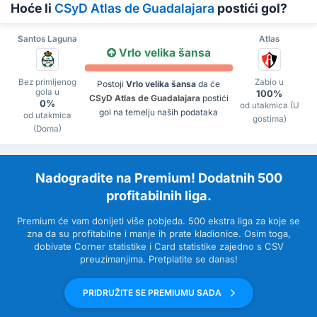
Hoće li
CSyD Atlas de Guadalajara
postići gol?
Santos Laguna
Atlas
Vrlo velika šansa
Bez primljenog
Zabio u
Postoji
Vrlo velika šansa
da će
gola u
100%
CSyD Atlas de Guadalajara
postići
0%
od utakmica (U
gol na temelju naših podataka
od utakmica
gostima)
(Doma)
Nadogradite na Premium! Dodatnih 500
profitabilnih liga.
Premium će vam donijeti više pobjeda. 500 ekstra liga za koje se
zna da su profitabilne i manje ih prate kladionice. Osim toga,
dobivate Corner statistike i Card statistike zajedno s CSV
preuzimanjima. Pretplatite se danas!
PRIDRUŽITE SE PREMIUMU SADA