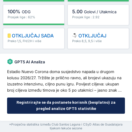
100%
5.00
ODG
Golovi / Utakmica
Prosjek lige : 62%
Prosjek lige : 2.92
OTKLJUČAJ SADA
OTKLJUČAJ
Preko 1,5, FH/2H i više
Preko 8,5, 9,5 i više
GPT5 AI Analiza
Estadio Nuevo Corona doma susjedstvo napada u drugom
kolusu 2026/27. Tržište je prilično ravno, ali brojevi ukazuju na
izuzetno intenzivnu, ciljno punu igru. Povijest ciljeva: ukupan
broj ciljeva između timova je oko 5 po utakmici – jasno znak ...
Registrirajte se da postanete korisnik (besplatno) za
pregled analize GPT5 statistike
*Prosječna statistika između Club Santos Laguna i CSyD Atlas de Guadalajara
tijekom tekuće sezone