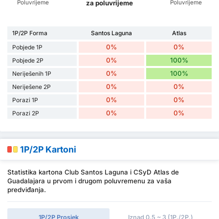
Poluvrijeme
Poluvrijeme
za poluvrijeme
1P/2P Forma
Santos Laguna
Atlas
0%
0%
Pobjede 1P
0%
100%
Pobjede 2P
0%
100%
Neriješenih 1P
0%
0%
Neriješene 2P
0%
0%
Porazi 1P
0%
0%
Porazi 2P
1P/2P Kartoni
Statistika kartona Club Santos Laguna i CSyD Atlas de
Guadalajara u prvom i drugom poluvremenu za vaša
predviđanja.
1P/2P Prosjek
Iznad 0.5 ~ 3 (1P./2P.)