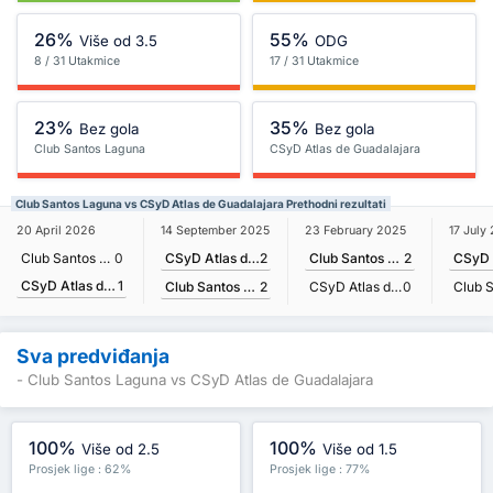
26%
55%
Više od 3.5
ODG
8 / 31 Utakmice
17 / 31 Utakmice
23%
35%
Bez gola
Bez gola
Club Santos Laguna
CSyD Atlas de Guadalajara
Club Santos Laguna vs CSyD Atlas de Guadalajara Prethodni rezultati
14 September 2025
20 April 2026
23 February 2025
17 July
CSyD Atlas de Guadalajara
2
Club Santos Laguna
0
Club Santos Laguna
2
CSyD Atlas de Guadalajara
1
Club Santos Laguna
2
CSyD Atlas de Guadalajara
0
Sva predviđanja
- Club Santos Laguna vs CSyD Atlas de Guadalajara
100%
100%
Više od 2.5
Više od 1.5
Prosjek lige : 62%
Prosjek lige : 77%