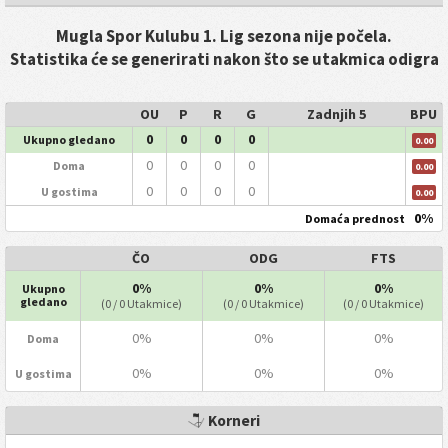
Mugla Spor Kulubu 1. Lig sezona nije počela.
Statistika će se generirati nakon što se utakmica odigra
OU
P
R
G
Zadnjih 5
BPU
0
0
0
0
Ukupno gledano
0.00
0
0
0
0
Doma
0.00
0
0
0
0
U gostima
0.00
0%
Domaća prednost
ČO
ODG
FTS
0%
0%
0%
Ukupno
gledano
(0 / 0 Utakmice)
(0 / 0 Utakmice)
(0 / 0 Utakmice)
0%
0%
0%
Doma
0%
0%
0%
U gostima
Korneri