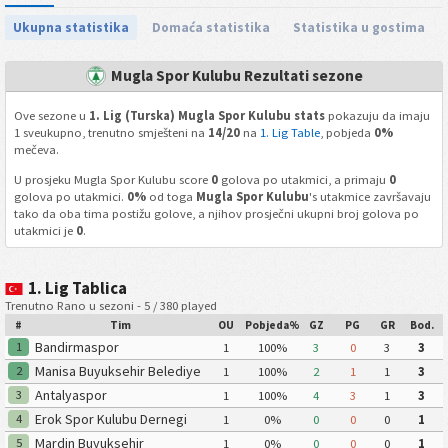
Ukupna statistika
Domaća statistika
Statistika u gostima
Mugla Spor Kulubu Rezultati sezone
Ove sezone u
1. Lig (Turska) Mugla Spor Kulubu stats
pokazuju da imaju
1 sveukupno, trenutno smješteni na
14/20
na
1. Lig Table
, pobjeda
0%
mečeva.
U prosjeku Mugla Spor Kulubu score
0
golova po utakmici, a primaju
0
golova po utakmici.
0%
od toga
Mugla Spor Kulubu
's utakmice završavaju
tako da oba tima postižu golove, a njihov prosječni ukupni broj golova po
utakmici je
0
.
1. Lig Tablica
Trenutno Rano u sezoni - 5 / 380 played
#
Tim
OU
Pobjeda%
GZ
PG
GR
Bod.
Bandirmaspor
1
1
100%
3
0
3
3
Manisa Buyuksehir Belediye
2
1
100%
2
1
1
3
Spor Kulubu
Antalyaspor
3
1
100%
4
3
1
3
Erok Spor Kulubu Dernegi
4
1
0%
0
0
0
1
Mardin Buyuksehir
5
1
0%
0
0
0
1