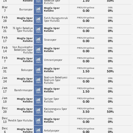
1.50
50%
14
Kulubu
Belediye Spor
Stats
Kulubu
Mar
PROSJEK golova:
ODG:
Mugla Spor
Bursaspor
0.00
0%
7
Kulubu
Stats
Feb
PROSJEK golova:
ODG:
Mugla Spor
Fatih Karagumruk
0.00
0%
28
Kulubu
Spor Kulubu
Stats
Feb
PROSJEK golova:
ODG:
76 Igdir Belediye
Mugla Spor
0.00
0%
21
Spor Kulubu
Kulubu
Stats
Feb
PROSJEK golova:
ODG:
Mugla Spor
Sivasspor
0.00
0%
17
Kulubu
Stats
Van Buyuksehir
Feb
PROSJEK golova:
ODG:
Mugla Spor
Belediyesi Spor
0.00
0%
14
Kulubu
Stats
Kulubu
Feb
PROSJEK golova:
ODG:
Mugla Spor
Umraniyespor
0.00
0%
7
Kulubu
Stats
Jan
PROSJEK golova:
ODG:
Mugla Spor
Boluspor
1.50
50%
31
Kulubu
Stats
Bodrum Belediyesi
Jan
PROSJEK golova:
ODG:
Mugla Spor
Bodrum Spor
0.00
0%
24
Kulubu
Stats
Kulubu
Jan
PROSJEK golova:
ODG:
Mugla Spor
Bandirmaspor
1.50
0%
17
Kulubu
Stats
Jan
PROSJEK golova:
ODG:
Mugla Spor
Sariyer Spor
0.00
0%
10
Kulubu
Kulubu
Stats
Dec
PROSJEK golova:
ODG:
Mugla Spor
Keciorengucu Spor
3.50
50%
20
Kulubu
Kulubu
Stats
Dec
PROSJEK golova:
ODG:
Mugla Spor
Pendik Spor Kulubu
0.00
0%
13
Kulubu
Stats
Dec
PROSJEK golova:
ODG:
Mugla Spor
Antalyaspor
0.00
0%
6
Kulubu
Stats