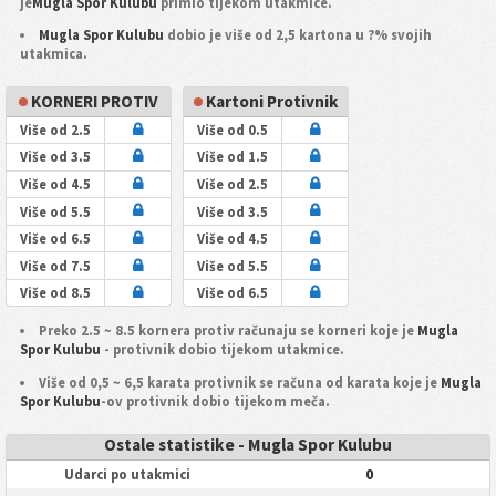
je
Mugla Spor Kulubu
primio tijekom utakmice.
Mugla Spor Kulubu
dobio je više od 2,5 kartona u ?% svojih
utakmica.
KORNERI PROTIV
Kartoni Protivnik
Više od 2.5
Više od 0.5
Više od 3.5
Više od 1.5
Više od 4.5
Više od 2.5
Više od 5.5
Više od 3.5
Više od 6.5
Više od 4.5
Više od 7.5
Više od 5.5
Više od 8.5
Više od 6.5
Preko 2.5 ~ 8.5 kornera protiv računaju se korneri koje je
Mugla
Spor Kulubu
- protivnik dobio tijekom utakmice.
Više od 0,5 ~ 6,5 karata protivnik se računa od karata koje je
Mugla
Spor Kulubu
-ov protivnik dobio tijekom meča.
Ostale statistike - Mugla Spor Kulubu
0
Udarci po utakmici