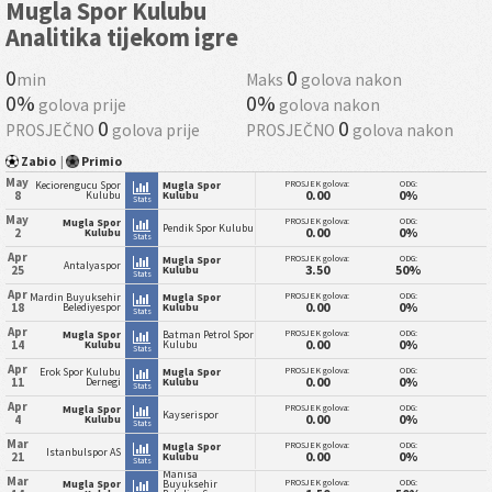
Mugla Spor Kulubu
Analitika tijekom igre
0
0
min
Maks
golova nakon
0%
0%
golova prije
golova nakon
0
0
PROSJEČNO
golova prije
PROSJEČNO
golova nakon
Zabio
|
Primio
May
PROSJEK golova:
ODG:
Keciorengucu Spor
Mugla Spor
0.00
0%
8
Kulubu
Kulubu
Stats
May
PROSJEK golova:
ODG:
Mugla Spor
Pendik Spor Kulubu
0.00
0%
2
Kulubu
Stats
Apr
PROSJEK golova:
ODG:
Mugla Spor
Antalyaspor
3.50
50%
25
Kulubu
Stats
Apr
PROSJEK golova:
ODG:
Mardin Buyuksehir
Mugla Spor
0.00
0%
18
Belediyespor
Kulubu
Stats
Apr
PROSJEK golova:
ODG:
Mugla Spor
Batman Petrol Spor
0.00
0%
14
Kulubu
Kulubu
Stats
Apr
PROSJEK golova:
ODG:
Erok Spor Kulubu
Mugla Spor
0.00
0%
11
Dernegi
Kulubu
Stats
Apr
PROSJEK golova:
ODG:
Mugla Spor
Kayserispor
0.00
0%
4
Kulubu
Stats
Mar
PROSJEK golova:
ODG:
Mugla Spor
Istanbulspor AS
0.00
0%
21
Kulubu
Stats
Manisa
Mar
PROSJEK golova:
ODG:
Mugla Spor
Buyuksehir