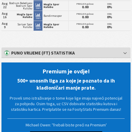
Bodrum Belediyesi
Aug
PROSJEK golova:
ODG:
Mugla Spor
Bodrum Spor
0.00
0%
22
Kulubu
Stats
Kulubu
Aug
PROSJEK golova:
ODG:
Mugla Spor
Bandirmaspor
0.00
0%
16
Kulubu
Stats
Aug
PROSJEK golova:
ODG:
Sariyer Spor
Mugla Spor
0.00
0%
9
Kulubu
Kulubu
Stats
PUNO VRIJEME (FT) STATISTIKA
Premium je ovdje!
500+ unosnih liga za koje je poznato da ih
kladioničari manje prate.
Proveli smo istraživanje o tome koje lige imaju najveći potencijal
za pobjedu. Osim toga, uz CSV dobivate statistiku kutova i
statistiku kartica. Pretplatite se na FootyStats Premium danas!
Michael Owen: 'Trebali biste preći na Premium'