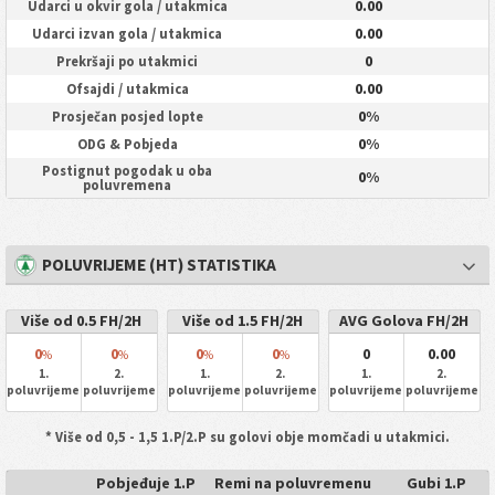
0.00
Udarci u okvir gola / utakmica
0.00
Udarci izvan gola / utakmica
0
Prekršaji po utakmici
0.00
Ofsajdi / utakmica
0%
Prosječan posjed lopte
0%
ODG & Pobjeda
Postignut pogodak u oba
0%
poluvremena
POLUVRIJEME (HT) STATISTIKA
Više od 0.5 FH/2H
Više od 1.5 FH/2H
AVG Golova FH/2H
0
0
0
0
0
0.00
%
%
%
%
1.
2.
1.
2.
1.
2.
poluvrijeme
poluvrijeme
poluvrijeme
poluvrijeme
poluvrijeme
poluvrijeme
* Više od 0,5 - 1,5 1.P/2.P su golovi obje momčadi u utakmici.
Pobjeđuje 1.P
Remi na poluvremenu
Gubi 1.P