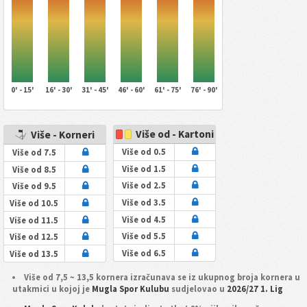
0' - 15'
16' - 30'
31' - 45'
46' - 60'
61' - 75'
76' - 90'
Više od - Kartoni
Više - Korneri
Više od 0.5
Više od 7.5
Više od 1.5
Više od 8.5
Više od 2.5
Više od 9.5
Više od 3.5
Više od 10.5
Više od 4.5
Više od 11.5
Više od 5.5
Više od 12.5
Više od 6.5
Više od 13.5
Više od 7,5 ~ 13,5 kornera izračunava se iz ukupnog broja kornera u
utakmici u kojoj je
Mugla Spor Kulubu
sudjelovao u
2026/27 1. Lig