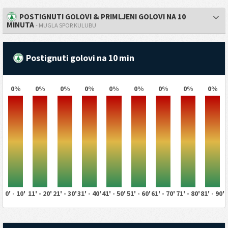
POSTIGNUTI GOLOVI & PRIMLJENI GOLOVI NA 10
MINUTA
- MUGLA SPOR KULUBU
Postignuti golovi na 10 min
0%
0%
0%
0%
0%
0%
0%
0%
0%
0' - 10'
11' - 20'
21' - 30'
31' - 40'
41' - 50'
51' - 60'
61' - 70'
71' - 80'
81' - 90'