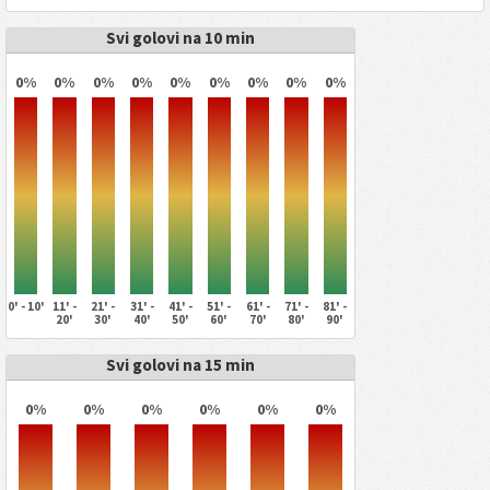
Svi golovi na 10 min
0%
0%
0%
0%
0%
0%
0%
0%
0%
0' - 10'
11' -
21' -
31' -
41' -
51' -
61' -
71' -
81' -
20'
30'
40'
50'
60'
70'
80'
90'
Svi golovi na 15 min
0%
0%
0%
0%
0%
0%