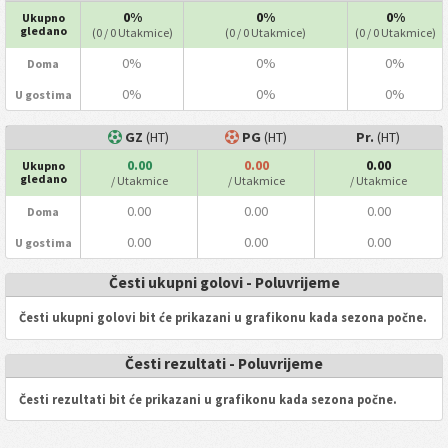
0%
0%
0%
Ukupno
gledano
(0 / 0 Utakmice)
(0 / 0 Utakmice)
(0 / 0 Utakmice)
0%
0%
0%
Doma
0%
0%
0%
U gostima
GZ
(HT)
PG
(HT)
Pr.
(HT)
0.00
0.00
0.00
Ukupno
gledano
/ Utakmice
/ Utakmice
/ Utakmice
0.00
0.00
0.00
Doma
0.00
0.00
0.00
U gostima
Česti ukupni golovi - Poluvrijeme
Česti ukupni golovi bit će prikazani u grafikonu kada sezona počne.
Česti rezultati - Poluvrijeme
Česti rezultati bit će prikazani u grafikonu kada sezona počne.