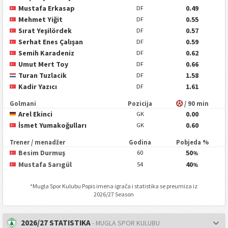
Mustafa Erkasap
0.49
DF
Mehmet Yiğit
0.55
DF
Sırat Yeşilördek
0.57
DF
Serhat Enes Çalışan
0.59
DF
Semih Karadeniz
0.62
DF
Umut Mert Toy
0.66
DF
Turan Tuzlacik
1.58
DF
Kadir Yazıcı
1.61
DF
Golmani
Pozicija
/ 90 min
Arel Ekinci
0.00
GK
İsmet Yumakoğulları
0.60
GK
Trener / menadžer
Godina
Pobjeda %
Besim Durmuş
50
60
%
Mustafa Sarıgül
40
54
%
*
Mugla Spor Kulubu
Popis imena igrača i statistika se preumiza iz
2026/27 Season
2026/27 STATISTIKA
- MUGLA SPOR KULUBU