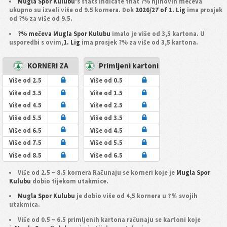
Mugla Spor Kulubu
's stats indicate that ?% njihovih mečeva
ukupno su izveli više od 9.5 kornera. Dok
2026/27 of 1. Lig
ima prosjek
od ?% za više od 9.5.
?% mečeva Mugla Spor Kulubu
imalo je više od 3,5 kartona. U
usporedbi s ovim,
1. Lig
ima prosjek ?% za više od 3,5 kartona.
KORNERI ZA
Primljeni kartoni
Više od 2.5
Više od 0.5
Više od 3.5
Više od 1.5
Više od 4.5
Više od 2.5
Više od 5.5
Više od 3.5
Više od 6.5
Više od 4.5
Više od 7.5
Više od 5.5
Više od 8.5
Više od 6.5
Više od 2.5 ~ 8.5 kornera Računaju se korneri koje je
Mugla Spor
Kulubu
dobio tijekom utakmice.
Mugla Spor Kulubu
je dobio više od 4,5 kornera u ?％ svojih
utakmica.
Više od 0.5 ~ 6.5 primljenih kartona računaju se kartoni koje