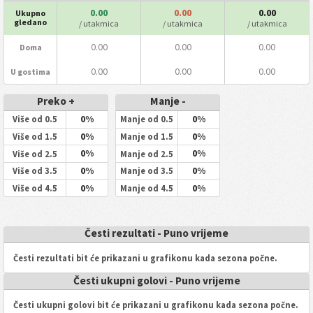
0.00
0.00
0.00
Ukupno
gledano
/ utakmica
/ utakmica
/ utakmica
0.00
0.00
0.00
Doma
0.00
0.00
0.00
U gostima
Preko +
Manje -
0%
0%
Više od 0.5
Manje od 0.5
0%
0%
Više od 1.5
Manje od 1.5
0%
0%
Više od 2.5
Manje od 2.5
0%
0%
Više od 3.5
Manje od 3.5
0%
0%
Više od 4.5
Manje od 4.5
Česti rezultati - Puno vrijeme
Česti rezultati bit će prikazani u grafikonu kada sezona počne.
Česti ukupni golovi - Puno vrijeme
Česti ukupni golovi bit će prikazani u grafikonu kada sezona počne.