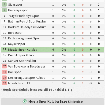
Belediyespor
Sivasspor
6
1
0%
0
0
0
1
Umraniyespor
7
1
0%
0
0
0
1
76 Igdir Belediye Spor
8
0
0%
0
0
0
0
Kulubu
Batman Petrol Spor Kulubu
9
0
0%
0
0
0
0
Bodrum Belediyesi Bodrum
10
0
0%
0
0
0
0
Spor Kulubu
Bursaspor
11
0
0%
0
0
0
0
Fatih Karagumruk Spor
12
0
0%
0
0
0
0
Kulubu
Kayserispor
13
0
0%
0
0
0
0
Mugla Spor Kulubu
14
0
0%
0
0
0
0
Pendik Spor Kulubu
15
0
0%
0
0
0
0
Sariyer Spor Kulubu
16
0
0%
0
0
0
0
Van Buyuksehir Belediyesi
17
0
0%
0
0
0
0
Spor Kulubu
Boluspor
18
1
0%
1
2
-1
0
Keciorengucu Spor Kulubu
19
1
0%
3
4
-1
0
Istanbulspor AS
20
1
0%
0
3
-3
0
•
Mugla Spor Kulubu je na poziciji 14 u tablici 1. Lig
Mugla Spor Kulubu Brze činjenice