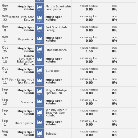
Nov
PROSJEK golova:
ODG:
Mugla Spor
Mardin Buyuksehir
0.00
0%
29
Kulubu
Belediyespor
Stats
Nov
PROSJEK golova:
ODG:
Batman Petrol Spor
Mugla Spor
0.00
0%
22
Kulubu
Kulubu
Stats
Nov
PROSJEK golova:
ODG:
Mugla Spor
Erok Spor Kulubu
0.00
0%
8
Kulubu
Dernegi
Stats
Nov
PROSJEK golova:
ODG:
Mugla Spor
Kayserispor
0.00
0%
1
Kulubu
Stats
Oct
PROSJEK golova:
ODG:
Mugla Spor
Istanbulspor AS
1.50
0%
25
Kulubu
Stats
Manisa
Oct
PROSJEK golova:
ODG:
Buyuksehir
Mugla Spor
0.00
0%
18
Belediye Spor
Kulubu
Stats
Kulubu
Oct
PROSJEK golova:
ODG:
Mugla Spor
Bursaspor
0.00
0%
14
Kulubu
Stats
Oct
PROSJEK golova:
ODG:
Fatih Karagumruk
Mugla Spor
0.00
0%
11
Spor Kulubu
Kulubu
Stats
Sep
PROSJEK golova:
ODG:
Mugla Spor
76 Igdir Belediye
0.00
0%
18
Kulubu
Spor Kulubu
Stats
Sep
PROSJEK golova:
ODG:
Mugla Spor
Sivasspor
0.00
0%
13
Kulubu
Stats
Van Buyuksehir
Sep
PROSJEK golova:
ODG:
Mugla Spor
Belediyesi Spor
0.00
0%
6
Kulubu
Stats
Kulubu
Sep
PROSJEK golova:
ODG:
Mugla Spor
Umraniyespor
0.00
0%
1
Kulubu
Stats
Aug
PROSJEK golova:
ODG:
Mugla Spor
Boluspor
0.00
0%
28
Kulubu
Stats