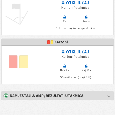
OTKLJUČAJ
Korneri / utakmica
Za
Protiv
*Ukupan broj kornera/utakmica
Kartoni
OTKLJUČAJ
Kartoni / utakmica
Najviša
Najniža
*Crveni karton (drugi žuti)
NAMJEŠTAJI & AMP; REZULTATI UTAKMICA