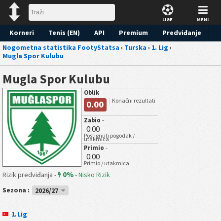
LIGE
MENI
Korneri
Tenis (EN)
API
Premium
Predviđanje
Nogometna statistika FootyStatsa
›
Turska
›
1. Lig
›
Mugla Spor Kulubu
Mugla Spor Kulubu
Oblik
-
Konačni rezultati
0.00
Zabio
-
0.00
Postignuti pogodak /
utakmica
Primio
-
0.00
Primio / utakmica
0%
Rizik predviđanja -
-
Nisko Rizik
Sezona :
2026/27
1. Lig