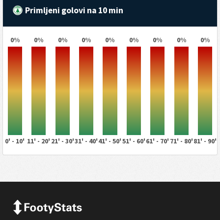
Primljeni golovi na 10 min
0%
0%
0%
0%
0%
0%
0%
0%
0%
0' - 10'
11' - 20'
21' - 30'
31' - 40'
41' - 50'
51' - 60'
61' - 70'
71' - 80'
81' - 90'