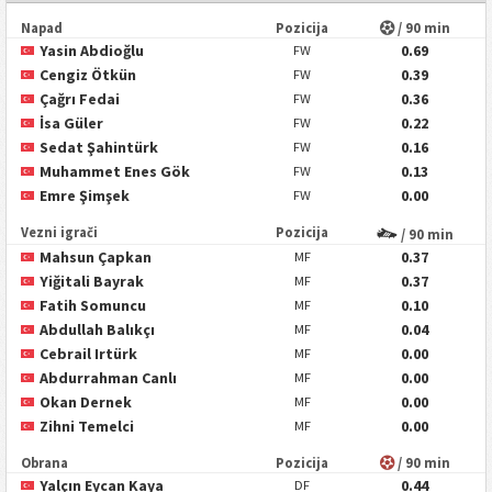
Napad
Pozicija
/ 90 min
Yasin Abdioğlu
0.69
FW
Cengiz Ötkün
0.39
FW
Çağrı Fedai
0.36
FW
İsa Güler
0.22
FW
Sedat Şahintürk
0.16
FW
Muhammet Enes Gök
0.13
FW
Emre Şimşek
0.00
FW
Vezni igrači
Pozicija
/ 90 min
Mahsun Çapkan
0.37
MF
Yiğitali Bayrak
0.37
MF
Fatih Somuncu
0.10
MF
Abdullah Balıkçı
0.04
MF
Cebrail Irtürk
0.00
MF
Abdurrahman Canlı
0.00
MF
Okan Dernek
0.00
MF
Zihni Temelci
0.00
MF
Obrana
Pozicija
/ 90 min
Yalçın Eycan Kaya
0.44
DF