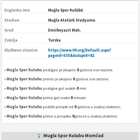
Englesko ime
Muğla Spor Kulübü
Stadion
Muğla Atatürk Stadyumu
Grad
Emirbeyazıt Mah.
Zemlja
Turska
Službene stranice
https://www.tff.org/Default.aspx?
pageId=535&kulupId=82
0
•
Mugla Spor Kulubu
postigao je ukupno
golova ove sezone.
0
•
Mugla Spor Kulubu
primio je ukupno
golova ove sezone.
0
•
Mugla Spor Kulubu
postigne gol svakih
min
0
•
Mugla Spor Kulubu
prima gol svake
minute
0
•
Mugla Spor Kulubu
postiže prosjek od
golova u svakoj utakmici.
0
•
Mugla Spor Kulubu
prima u prosjeku
golova u svakoj utakmici
Mugla Spor Kulubu Momčad