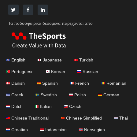
Τα ποδοσφαιρικά δεδομένα παρέχονται από
English
Japanese
Turkish
Portuguese
Korean
Russian
Danish
Spanish
French
Romanian
Greek
Swedish
Polish
German
Dutch
Italian
Czech
Chinese Traditional
Chinese Simplified
Thai
Croatian
Indonesian
Norwegian