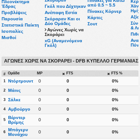
Πίνακες για Κάτω
Κερδ
Πλεονέκτημα
από 0.5 ~ 5.5
Χάν
Έδρας
Γκόλ που Δέχτηκαν
Ημί
Πίνακες Κόρνερ
Προβλέψεις
Ανέπαφη Εστία
Αξί
Κάρτες
Παρουσία
Σκόραραν Και οι
Σύν
Δύο Ομάδες
Σουτ
Στατιστικά Παίκτη
& Λή
Αγώνες Χωρίς να
Ισοπαλίες
Πιθα
Σκοράρει
Μισθοί
Ανα
xG (Αναμενόμενα
Πόν
Γκόλ)
ΑΓΏΝΕΣ ΧΩΡΊΣ ΝΑ ΣΚΟΡΆΡΕΙ - DFB ΚΎΠΕΛΛΟ ΓΕΡΜΑΝΊΑΣ
Ομάδα
MP
FTS
FTS %
#
Ντόρτμουντ
0
0
0%
1
Μάινς
0
0
0%
2
Σάλκε
0
0
0%
3
Αμβούργο
0
0
0%
4
Βέρντερ
0
0
0%
5
Βρέμης
Μπάγερν
0
0
0%
6
Μονάχου