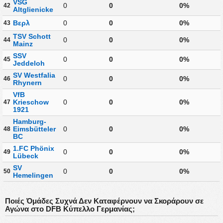
VSG
0
0
0%
42
Altglienicke
Βερλ
0
0
0%
43
TSV Schott
0
0
0%
44
Mainz
SSV
0
0
0%
45
Jeddeloh
SV Westfalia
0
0
0%
46
Rhynern
VfB
Krieschow
0
0
0%
47
1921
Hamburg-
Eimsbütteler
0
0
0%
48
BC
1.FC Phönix
0
0
0%
49
Lübeck
SV
0
0
0%
50
Hemelingen
Ποιές Όμάδες Συχνά Δεν Καταφέρνουν να Σκοράρουν σε
Αγώνα στο DFB Κύπελλο Γερμανίας;