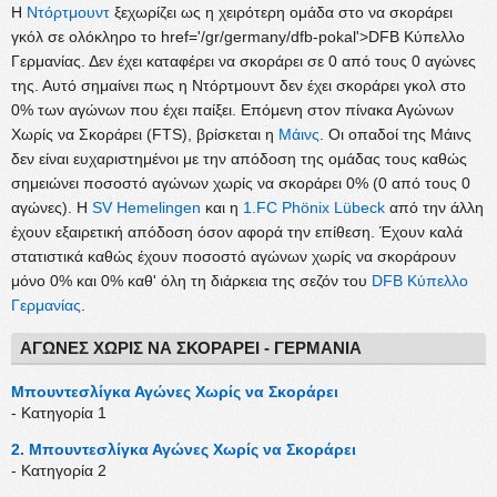
Η
Ντόρτμουντ
ξεχωρίζει ως η χειρότερη ομάδα στο να σκοράρει
γκόλ σε ολόκληρο το href='/gr/germany/dfb-pokal'>DFB Κύπελλο
Γερμανίας. Δεν έχει καταφέρει να σκοράρει σε 0 από τους 0 αγώνες
της. Αυτό σημαίνει πως η Ντόρτμουντ δεν έχει σκοράρει γκολ στο
0% των αγώνων που έχει παίξει. Επόμενη στον πίνακα Αγώνων
Χωρίς να Σκοράρει (FTS), βρίσκεται η
Μάινς
. Οι οπαδοί της Μάινς
δεν είναι ευχαριστημένοι με την απόδοση της ομάδας τους καθώς
σημειώνει ποσοστό αγώνων χωρίς να σκοράρει 0% (0 από τους 0
αγώνες). Η
SV Hemelingen
και η
1.FC Phönix Lübeck
από την άλλη
έχουν εξαιρετική απόδοση όσον αφορά την επίθεση. Έχουν καλά
στατιστικά καθώς έχουν ποσοστό αγώνων χωρίς να σκοράρουν
μόνο 0% και 0% καθ' όλη τη διάρκεια της σεζόν του
DFB Κύπελλο
Γερμανίας
.
ΑΓΏΝΕΣ ΧΩΡΊΣ ΝΑ ΣΚΟΡΆΡΕΙ - ΓΕΡΜΑΝΊΑ
Μπουντεσλίγκα Αγώνες Χωρίς να Σκοράρει
- Κατηγορία 1
2. Μπουντεσλίγκα Αγώνες Χωρίς να Σκοράρει
- Κατηγορία 2