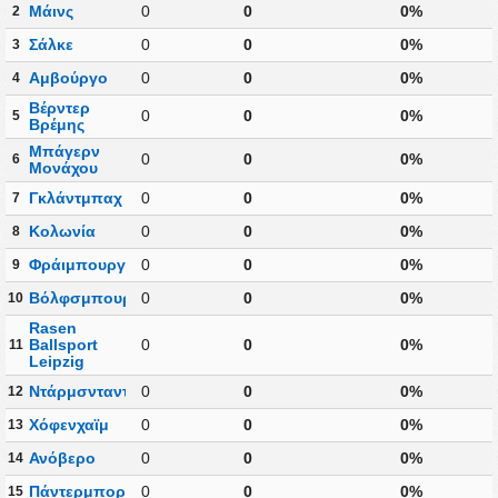
Μάινς
0
0
0%
2
Σάλκε
0
0
0%
3
Αμβούργο
0
0
0%
4
Βέρντερ
0
0
0%
5
Βρέμης
Μπάγερν
0
0
0%
6
Μονάχου
Γκλάντμπαχ
0
0
0%
7
Κολωνία
0
0
0%
8
Φράιμπουργκ
0
0
0%
9
Βόλφσμπουργκ
0
0
0%
10
Rasen
Ballsport
0
0
0%
11
Leipzig
Ντάρμσνταντ
0
0
0%
12
Χόφενχαϊμ
0
0
0%
13
Ανόβερο
0
0
0%
14
Πάντερμπορν
0
0
0%
15