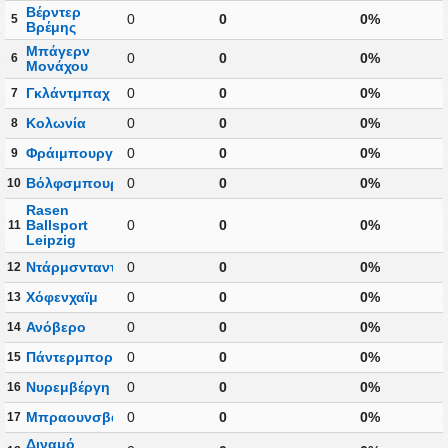
Βέρντερ
0
0
0%
5
Βρέμης
Μπάγερν
0
0
0%
6
Μονάχου
Γκλάντμπαχ
0
0
0%
7
Κολωνία
0
0
0%
8
Φράιμπουργκ
0
0
0%
9
Βόλφσμπουργκ
0
0
0%
10
Rasen
Ballsport
0
0
0%
11
Leipzig
Ντάρμσνταντ
0
0
0%
12
Χόφενχαϊμ
0
0
0%
13
Ανόβερο
0
0
0%
14
Πάντερμπορν
0
0
0%
15
Νυρεμβέργη
0
0
0%
16
Μπραουνσβάιγκ
0
0
0%
17
Διναμό