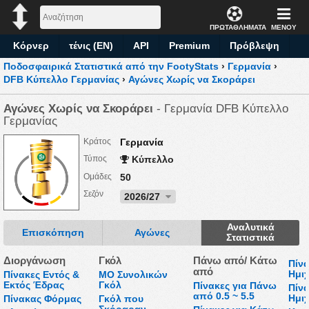
ΠΡΩΤΑΘΛΗΜΑΤΑ
ΜΕΝΟΥ
Κόρνερ
τένις (EN)
API
Premium
Πρόβλεψη
Ποδοσφαιρικά Στατιστικά από την FootyStats
›
Γερμανία
›
DFB Κύπελλο Γερμανίας
›
Αγώνες Χωρίς να Σκοράρει
Αγώνες Χωρίς να Σκοράρει
- Γερμανία DFB Κύπελλο
Γερμανίας
Κράτος
Γερμανία
Τύπος
Κύπελλο
Ομάδες
50
Σεζόν
2026/27
Αναλυτικά
Επισκόπηση
Αγώνες
Στατιστικά
Διοργάνωση
Γκόλ
Πάνω από/ Κάτω
Πίν
από
Ημι
Πίνακες Εντός &
ΜΟ Συνολικών
Εκτός Έδρας
Γκόλ
Πίνακες για Πάνω
Πίν
από 0.5 ~ 5.5
Ημι
Πίνακας Φόρμας
Γκόλ που
Σκόραραν