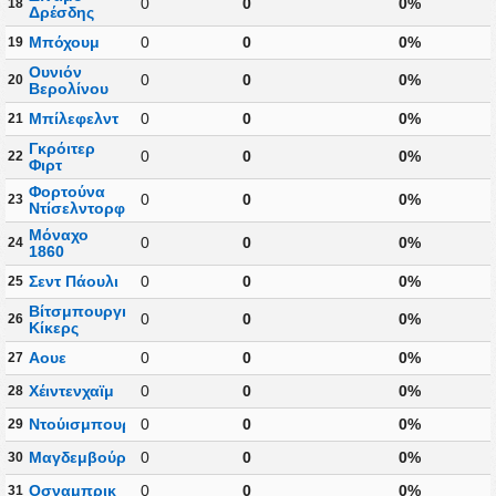
0
0
0%
18
Δρέσδης
Μπόχουμ
0
0
0%
19
Ουνιόν
0
0
0%
20
Βερολίνου
Μπίλεφελντ
0
0
0%
21
Γκρόιτερ
0
0
0%
22
Φιρτ
Φορτούνα
0
0
0%
23
Ντίσελντορφ
Μόναχο
0
0
0%
24
1860
Σεντ Πάουλι
0
0
0%
25
Βίτσμπουργκερ
0
0
0%
26
Κίκερς
Αουε
0
0
0%
27
Χέιντενχαϊμ
0
0
0%
28
Ντούισμπουργκ
0
0
0%
29
Μαγδεμβούργο
0
0
0%
30
Οσναμπρικ
0
0
0%
31