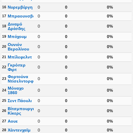
Νυρεμβέργη
0
0
0%
16
Μπραουνσβάιγκ
0
0
0%
17
Διναμό
0
0
0%
18
Δρέσδης
Μπόχουμ
0
0
0%
19
Ουνιόν
0
0
0%
20
Βερολίνου
Μπίλεφελντ
0
0
0%
21
Γκρόιτερ
0
0
0%
22
Φιρτ
Φορτούνα
0
0
0%
23
Ντίσελντορφ
Μόναχο
0
0
0%
24
1860
Σεντ Πάουλι
0
0
0%
25
Βίτσμπουργκερ
0
0
0%
26
Κίκερς
Αουε
0
0
0%
27
Χέιντενχαϊμ
0
0
0%
28