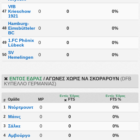
VfB
Krieschow
0
0
0%
47
1921
Hamburg-
Eimsbütteler
0
0
0%
48
BC
1.FC Phönix
0
0
0%
49
Lübeck
SV
0
0
0%
50
Hemelingen
ΕΝΤΌΣ ΈΔΡΑΣ
/ ΑΓΏΝΕΣ ΧΩΡΊΣ ΝΑ ΣΚΟΡΆΡΟΥΝ
(DFB
ΚΎΠΕΛΛΟ ΓΕΡΜΑΝΊΑΣ)
Εντός Έδρας
Εντός Έδρας
Ομάδα
MP
FTS
FTS %
#
Ντόρτμουντ
0
0
0%
1
Μάινς
0
0
0%
2
Σάλκε
0
0
0%
3
Αμβούργο
0
0
0%
4