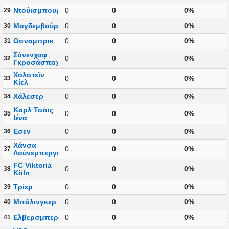
Ντούισμπουργκ
0
0
0%
29
Μαγδεμβούργο
0
0
0%
30
Οσναμπρικ
0
0
0%
31
Σόνενχοφ
0
0
0%
32
Γκροσάσπαχ
Χόλστεϊν
0
0
0%
33
Κίελ
Χάλεσερ
0
0
0%
34
Καρλ Τσάις
0
0
0%
35
Ιένα
Εσεν
0
0
0%
36
Χάνσα
0
0
0%
37
Λούνεμπεργκ
FC Viktoria
0
0
0%
38
Köln
Τρίερ
0
0
0%
39
Μπάλινγκερ
0
0
0%
40
Ελβερσμπεργκ
0
0
0%
41