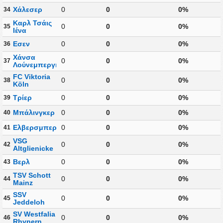
Χάλεσερ
0
0
0%
34
Καρλ Τσάις
0
0
0%
35
Ιένα
Εσεν
0
0
0%
36
Χάνσα
0
0
0%
37
Λούνεμπεργκ
FC Viktoria
0
0
0%
38
Köln
Τρίερ
0
0
0%
39
Μπάλινγκερ
0
0
0%
40
Ελβερσμπεργκ
0
0
0%
41
VSG
0
0
0%
42
Altglienicke
Βερλ
0
0
0%
43
TSV Schott
0
0
0%
44
Mainz
SSV
0
0
0%
45
Jeddeloh
SV Westfalia
0
0
0%
46
Rhynern