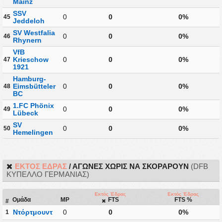
Mainz
SSV
0
0
0%
45
Jeddeloh
SV Westfalia
0
0
0%
46
Rhynern
VfB
Krieschow
0
0
0%
47
1921
Hamburg-
Eimsbütteler
0
0
0%
48
BC
1.FC Phönix
0
0
0%
49
Lübeck
SV
0
0
0%
50
Hemelingen
ΕΚΤΌΣ ΈΔΡΑΣ
/ ΑΓΏΝΕΣ ΧΩΡΊΣ ΝΑ ΣΚΟΡΆΡΟΥΝ
(DFB
ΚΎΠΕΛΛΟ ΓΕΡΜΑΝΊΑΣ)
Εκτός Έδρας
Εκτός Έδρας
Ομάδα
MP
FTS
FTS %
#
Ντόρτμουντ
0
0
0%
1