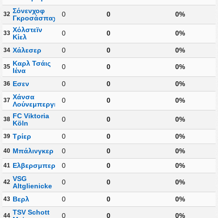
Σόνενχοφ
0
0
0%
32
Γκροσάσπαχ
Χόλστεϊν
0
0
0%
33
Κίελ
Χάλεσερ
0
0
0%
34
Καρλ Τσάις
0
0
0%
35
Ιένα
Εσεν
0
0
0%
36
Χάνσα
0
0
0%
37
Λούνεμπεργκ
FC Viktoria
0
0
0%
38
Köln
Τρίερ
0
0
0%
39
Μπάλινγκερ
0
0
0%
40
Ελβερσμπεργκ
0
0
0%
41
VSG
0
0
0%
42
Altglienicke
Βερλ
0
0
0%
43
TSV Schott
0
0
0%
44