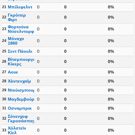
Μπίλεφελντ
0
0
0%
21
Γκρόιτερ
0
0
0%
22
Φιρτ
Φορτούνα
0
0
0%
23
Ντίσελντορφ
Μόναχο
0
0
0%
24
1860
Σεντ Πάουλι
0
0
0%
25
Βίτσμπουργκερ
0
0
0%
26
Κίκερς
Αουε
0
0
0%
27
Χέιντενχαϊμ
0
0
0%
28
Ντούισμπουργκ
0
0
0%
29
Μαγδεμβούργο
0
0
0%
30
Οσναμπρικ
0
0
0%
31
Σόνενχοφ
0
0
0%
32
Γκροσάσπαχ
Χόλστεϊν
0
0
0%
33
Κίελ