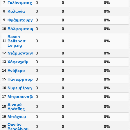
Γκλάντμπαχ
0
0
0%
7
Κολωνία
0
0
0%
8
Φράιμπουργκ
0
0
0%
9
Βόλφσμπουργκ
0
0
0%
10
Rasen
Ballsport
0
0
0%
11
Leipzig
Ντάρμσνταντ
0
0
0%
12
Χόφενχαϊμ
0
0
0%
13
Ανόβερο
0
0
0%
14
Πάντερμπορν
0
0
0%
15
Νυρεμβέργη
0
0
0%
16
Μπραουνσβάιγκ
0
0
0%
17
Διναμό
0
0
0%
18
Δρέσδης
Μπόχουμ
0
0
0%
19
Ουνιόν
0
0
0%
20
Βερολίνου