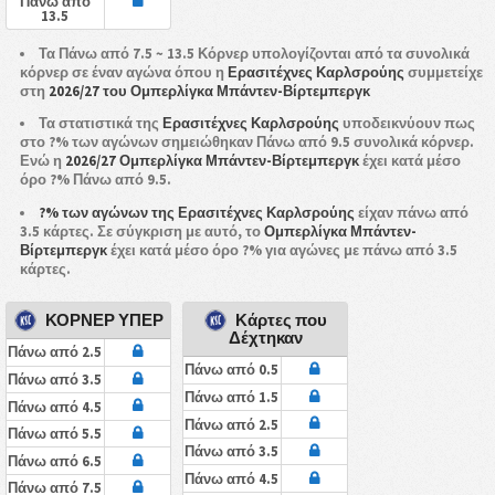
Πάνω από
13.5
Τα Πάνω από 7.5 ~ 13.5 Κόρνερ υπολογίζονται από τα συνολικά
κόρνερ σε έναν αγώνα όπου η
Ερασιτέχνες Καρλσρούης
συμμετείχε
στη
2026/27 του Ομπερλίγκα Μπάντεν-Βίρτεμπεργκ
Τα στατιστικά της
Ερασιτέχνες Καρλσρούης
υποδεικνύουν πως
στο ?% των αγώνων σημειώθηκαν Πάνω από 9.5 συνολικά κόρνερ.
Ενώ η
2026/27 Ομπερλίγκα Μπάντεν-Βίρτεμπεργκ
έχει κατά μέσο
όρο ?% Πάνω από 9.5.
?% των αγώνων της Ερασιτέχνες Καρλσρούης
είχαν πάνω από
3.5 κάρτες. Σε σύγκριση με αυτό, το
Ομπερλίγκα Μπάντεν-
Βίρτεμπεργκ
έχει κατά μέσο όρο ?% για αγώνες με πάνω από 3.5
κάρτες.
ΚΟΡΝΕΡ ΥΠΕΡ
Κάρτες που
Δέχτηκαν
Πάνω από 2.5
Πάνω από 0.5
Πάνω από 3.5
Πάνω από 1.5
Πάνω από 4.5
Πάνω από 2.5
Πάνω από 5.5
Πάνω από 3.5
Πάνω από 6.5
Πάνω από 4.5
Πάνω από 7.5