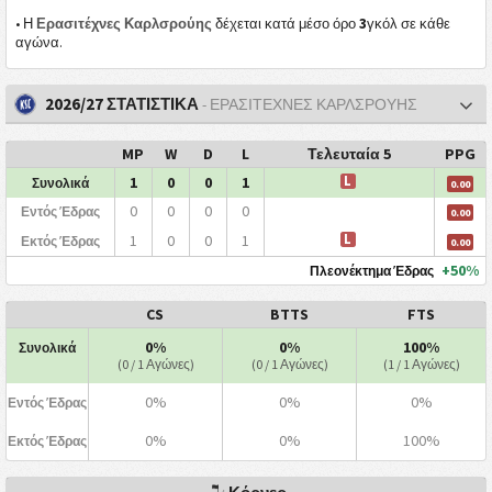
3
• Η
Ερασιτέχνες Καρλσρούης
δέχεται κατά μέσο όρο
γκόλ σε κάθε
αγώνα.
2026/27 ΣΤΑΤΙΣΤΙΚΑ
- ΕΡΑΣΙΤΈΧΝΕΣ ΚΑΡΛΣΡΟΎΗΣ
MP
W
D
L
Τελευταία 5
PPG
1
0
0
1
L
Συνολικά
0.00
0
0
0
0
Εντός Έδρας
0.00
1
0
0
1
L
Εκτός Έδρας
0.00
+50%
Πλεονέκτημα Έδρας
CS
BTTS
FTS
0%
0%
100%
Συνολικά
(0 / 1 Αγώνες)
(0 / 1 Αγώνες)
(1 / 1 Αγώνες)
0%
0%
0%
Εντός Έδρας
0%
0%
100%
Εκτός Έδρας