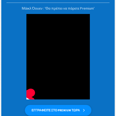
Μάικλ Όουεν : 'Θα πρέπει να πάρετε Premium'
ΕΓΓΡΑΦΕΙΤΕ ΣΤΟ PREMIUM ΤΩΡΑ