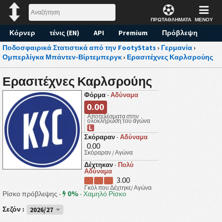
ΠΡΩΤΑΘΛΗΜΑΤΑ
ΜΕΝΟΥ
Κόρνερ
τένις (EN)
API
Premium
Πρόβλεψη
Ποδοσφαιρικά Στατιστικά από την FootyStats
›
Γερμανία
›
Ομπερλίγκα Μπάντεν-Βίρτεμπεργκ
›
Ερασιτέχνες Καρλσρούης
Ερασιτέχνες Καρλσρούης
Φόρμα
-
Αδύναμα
0.00
Αποτελέσματα στην
ολοκλήρωση του αγώνα
L
Σκόραραν
-
Αδύναμα
0.00
Σκόραραν / Αγώνα
Δέχτηκαν
-
Πολύ
Αδύναμα
3.00
Γκόλ που Δέχτηκε/ Αγώνα
0%
Ρίσκο πρόβλεψης -
-
Χαμηλό Ρίσκο
Σεζόν :
2026/27