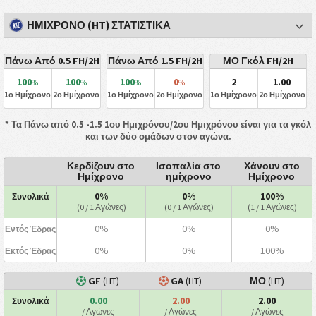
ΗΜΊΧΡΟΝΟ (HT) ΣΤΑΤΙΣΤΙΚΆ
Πάνω Από 0.5 FH/2H
Πάνω Από 1.5 FH/2H
ΜΟ Γκόλ FH/2H
100
100
100
0
2
1.00
%
%
%
%
1ο Ημίχρονο
2ο Ημίχρονο
1ο Ημίχρονο
2ο Ημίχρονο
1ο Ημίχρονο
2ο Ημίχρονο
* Τα Πάνω από 0.5 -1.5 1ου Ημιχρόνου/2ου Ημιχρόνου είναι για τα γκόλ
και των δύο ομάδων στον αγώνα.
Κερδίζουν στο
Ισοπαλία στο
Χάνουν στο
Ημίχρονο
ημίχρονο
Ημίχρονο
0%
0%
100%
Συνολικά
(0 / 1 Αγώνες)
(0 / 1 Αγώνες)
(1 / 1 Αγώνες)
0%
0%
0%
Εντός Έδρας
0%
0%
100%
Εκτός Έδρας
GF
(HT)
GA
(HT)
ΜΟ
(HT)
0.00
2.00
2.00
Συνολικά
/ Αγώνες
/ Αγώνες
/ Αγώνες