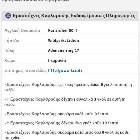
Ερασιτέχνες Καρλσρούης Ενδιαφέρουσες Πληροφορίες
Αγγλική Ονομασία
Karlsruher SC II
Γήπεδο
Wildparkstadion
Πόλη
Adenauerring 17
Χώρα
Γερμανία
Επίσημες Ιστοσελίδες
http://www.ksc.de
0
•
Ερασιτέχνες Καρλσρούης
έχει σκοράρει συνολικά
γκόλ σε αυτή τη
σεζόν.
3
• Η
Ερασιτέχνες Καρλσρούης
δέχτηκε συνολικά
γκόλ σε αυτή τη
σεζόν.
0
•
Ερασιτέχνες Καρλσρούης
σκοράρει γκόλ κάθε
λεπτά.
30
• Η
Ερασιτέχνες Καρλσρούης
δέχεται ένα γκόλ κάθε
λεπτά
0
•
Ερασιτέχνες Καρλσρούης
σκοράρει κατά μέσο όρο
γκόλ σε κάθε
παιχνίδι.