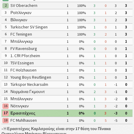
SV Oberachern
2
1
100%
3
0
3
3
Ροϊτλίνγκεν
3
1
100%
3
1
2
3
Βίλινγκεν
4
1
100%
3
1
2
3
Turkischer SV Singen
5
1
100%
1
0
1
3
FC Teningen
6
1
100%
3
2
1
3
Μπάλινγκερ
7
1
0%
0
0
0
1
FV Ravensburg
8
1
0%
0
0
0
1
1. CfR Pforzheim
9
1
0%
1
1
0
1
TSV Essingen
10
1
0%
1
1
0
1
FC Holzhausen
11
1
0%
1
1
0
1
Young Boys Reutlingen
12
1
0%
1
1
0
1
Türkspor Neckarsulm
13
1
0%
0
1
-1
0
Νορμάνια Γκμουντ
14
1
0%
2
3
-1
0
Μπάλινγκεν
15
1
0%
1
3
-2
0
Νότινγκεν
16
1
0%
1
3
-2
0
Ερασιτέχνες
17
1
0%
0
3
-3
0
Καρλσρούης
FC Muhlhausen
18
1
0%
0
5
-5
0
• Η
Ερασιτέχνες Καρλσρούης είναι στην 17 θέση του Πίνακα
Ομπερλίγκα Μπάντεν-Βίρτεμπεργκ