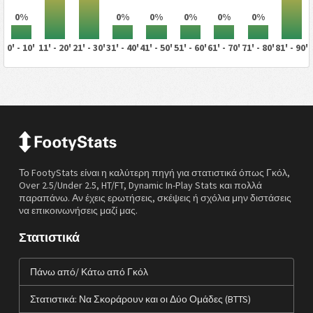
0%
0%
0%
0%
0%
0%
0' - 10'
11' - 20'
21' - 30'
31' - 40'
41' - 50'
51' - 60'
61' - 70'
71' - 80'
81' - 90'
Το FootyStats είναι η καλύτερη πηγή για στατιστικά όπως Γκόλ,
Over 2.5/Under 2.5, HT/FT, Dynamic In-Play Stats και πολλά
παραπάνω. Αν έχεις ερωτήσεις, σκέψεις ή σχόλια μην διστάσεις
να επικοινωνήσεις μαζί μας.
Στατιστικά
Πάνω από/ Κάτω από Γκόλ
Στατιστικά: Να Σκοράρουν και οι Δύο Ομάδες (BTTS)