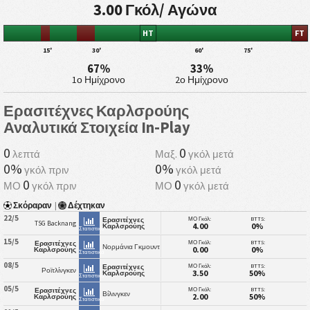
3.00 Γκόλ/ Αγώνα
HT
FT
15'
30'
60'
75'
67%
33%
1ο Ημίχρονο
2ο Ημίχρονο
Ερασιτέχνες Καρλσρούης
Αναλυτικά Στοιχεία In-Play
0
0
λεπτά
Μαξ.
γκόλ μετά
0%
0%
γκόλ πριν
γκόλ μετά
0
0
ΜΟ
γκόλ πριν
ΜΟ
γκόλ μετά
Σκόραραν
|
Δέχτηκαν
22/5
ΜΟ Γκόλ:
BTTS:
Ερασιτέχνες
TSG Backnang
4.00
0%
Καρλσρούης
Στατιστικά
15/5
ΜΟ Γκόλ:
BTTS:
Ερασιτέχνες
Νορμάνια Γκμουντ
0.00
0%
Καρλσρούης
Στατιστικά
08/5
ΜΟ Γκόλ:
BTTS:
Ερασιτέχνες
Ροϊτλίνγκεν
3.50
50%
Καρλσρούης
Στατιστικά
05/5
ΜΟ Γκόλ:
BTTS:
Ερασιτέχνες
Βίλινγκεν
2.00
50%
Καρλσρούης
Στατιστικά