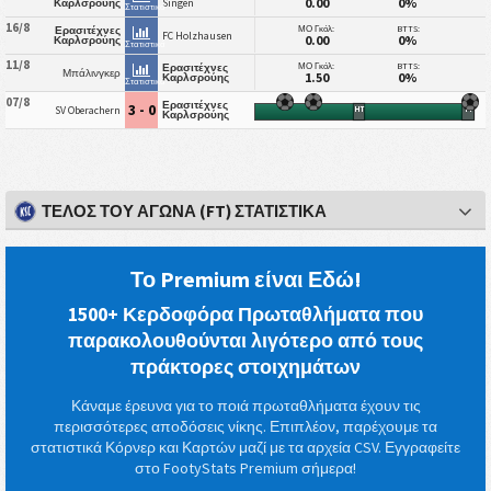
0.00
0%
Καρλσρούης
Singen
Στατιστικά
16/8
ΜΟ Γκόλ:
BTTS:
Ερασιτέχνες
FC Holzhausen
0.00
0%
Καρλσρούης
Στατιστικά
11/8
ΜΟ Γκόλ:
BTTS:
Ερασιτέχνες
Μπάλινγκερ
1.50
0%
Καρλσρούης
Στατιστικά
07/8
Ερασιτέχνες
3 - 0
SV Oberachern
HT
FT
Καρλσρούης
ΤΈΛΟΣ ΤΟΥ ΑΓΏΝΑ (FT) ΣΤΑΤΙΣΤΙΚΆ
Το Premium είναι Εδώ!
1500+ Κερδοφόρα Πρωταθλήματα που
παρακολουθούνται λιγότερο από τους
πράκτορες στοιχημάτων
Κάναμε έρευνα για το ποιά πρωταθλήματα έχουν τις
περισσότερες αποδόσεις νίκης. Επιπλέον, παρέχουμε τα
στατιστικά Κόρνερ και Καρτών μαζί με τα αρχεία CSV. Εγγραφείτε
στο FootyStats Premium σήμερα!