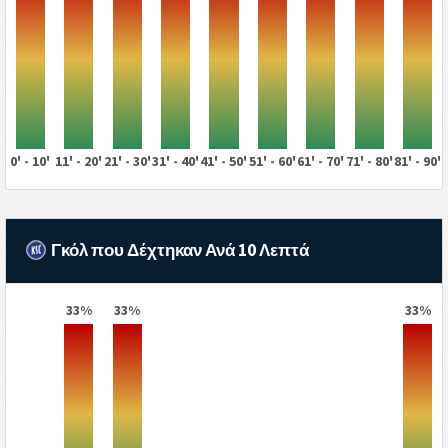
0' - 10'
11' - 20'
21' - 30'
31' - 40'
41' - 50'
51' - 60'
61' - 70'
71' - 80'
81' - 90'
Γκόλ που Δέχτηκαν Ανά 10 Λεπτά
33%
33%
33%