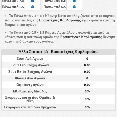
Πάνω από 7.5
Πάνω από 5.5
Πάνω από 8.5
Πάνω από 6.5
Τα Πάνω Από 2.5 ~ 8.5 Κόρνερ Κατά υπολογίζονται από τα κόρνερ
που ο αντίπαλος της
Ερασιτέχνες Καρλσρούης
έχει κερδίσει κατά τη
διάρκεια του αγώνα.
Το Πάνω από 0.5 ~ 6.5 Κάρτες Αντιπάλου υπολογίζεται από τις
κάρτες που η αντίπαλη ομάδα της
Ερασιτέχνες Καρλσρούης
δέχτηκε
κατά την διάρκεια ενός αγώνα.
Άλλα Στατιστικά - Ερασιτέχνες Καρλσρούης
0
Σουτ Ανά Αγώνα
0.00
Σουτ Στο Στόχο/ Αγώνα
0.00
Σουτ Εκτός Στόχου/ Αγώνα
0
Φάουλ Ανά Αγώνα
0.00
Οφσάιντ / αγώνα
0%
ΜΟ Κατοχής Μπάλας
Σκόραραν και οι Δύο Ομάδες &
0%
Νίκη
0%
Σκόραραν και στα Δύο Ημίχρονα