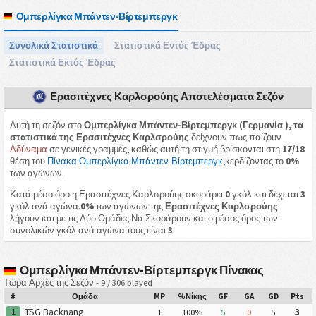
Ομπερλίγκα Μπάντεν-Βίρτεμπεργκ
Συνολικά Στατιστικά
Στατιστικά Εντός Έδρας
Στατιστικά Εκτός Έδρας
Ερασιτέχνες Καρλσρούης Αποτελέσματα Σεζόν
Αυτή τη σεζόν στο
Ομπερλίγκα Μπάντεν-Βίρτεμπεργκ (Γερμανία ), τα
στατιστικά της Ερασιτέχνες Καρλσρούης
δείχνουν πως παίζουν
Αδύναμα
σε γενικές γραμμές, καθώς αυτή τη στιγμή βρίσκονται στη
17/18
θέση του
Πίνακα Ομπερλίγκα Μπάντεν-Βίρτεμπεργκ
,κερδίζοντας το
0%
των αγώνων.
Κατά μέσο όρο η Ερασιτέχνες Καρλσρούης σκοράρει
0
γκόλ και δέχεται
3
γκόλ ανά αγώνα.
0%
των αγώνων της
Ερασιτέχνες Καρλσρούης
λήγουν και με τις Δύο Ομάδες Να Σκοράρουν και ο μέσος όρος των
συνολικών γκόλ ανά αγώνα τους είναι
3
.
Ομπερλίγκα Μπάντεν-Βίρτεμπεργκ Πίνακας
Τώρα Αρχές της Σεζόν - 9 / 306 played
#
Ομάδα
MP
%Νίκης
GF
GA
GD
Pts
TSG Backnang
1
1
100%
5
0
5
3