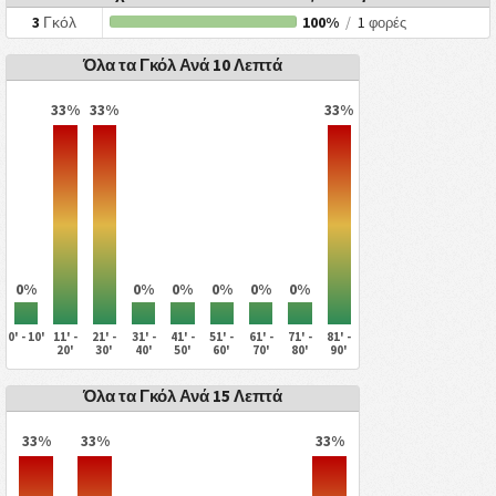
3
Γκόλ
100%
/
1
φορές
Όλα τα Γκόλ Ανά 10 Λεπτά
33%
33%
33%
0%
0%
0%
0%
0%
0%
0' - 10'
11' -
21' -
31' -
41' -
51' -
61' -
71' -
81' -
20'
30'
40'
50'
60'
70'
80'
90'
Όλα τα Γκόλ Ανά 15 Λεπτά
33%
33%
33%