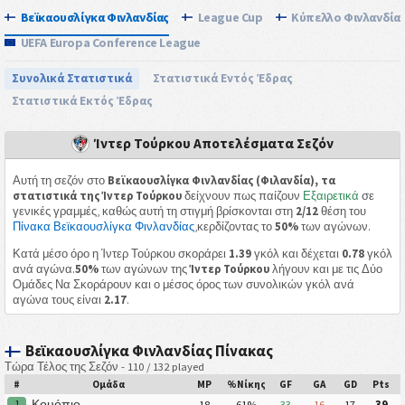
Βεϊκαουσλίγκα Φινλανδίας
League Cup
Κύπελλο Φινλανδία
UEFA Europa Conference League
Συνολικά Στατιστικά
Στατιστικά Εντός Έδρας
Στατιστικά Εκτός Έδρας
Ίντερ Τούρκου Αποτελέσματα Σεζόν
Αυτή τη σεζόν στο
Βεϊκαουσλίγκα Φινλανδίας (Φιλανδία), τα
στατιστικά της Ίντερ Τούρκου
δείχνουν πως παίζουν
Εξαιρετικά
σε
γενικές γραμμές, καθώς αυτή τη στιγμή βρίσκονται στη
2/12
θέση του
Πίνακα Βεϊκαουσλίγκα Φινλανδίας
,κερδίζοντας το
50%
των αγώνων.
Κατά μέσο όρο η Ίντερ Τούρκου σκοράρει
1.39
γκόλ και δέχεται
0.78
γκόλ
ανά αγώνα.
50%
των αγώνων της
Ίντερ Τούρκου
λήγουν και με τις Δύο
Ομάδες Να Σκοράρουν και ο μέσος όρος των συνολικών γκόλ ανά
αγώνα τους είναι
2.17
.
Βεϊκαουσλίγκα Φινλανδίας Πίνακας
Τώρα Τέλος της Σεζόν - 110 / 132 played
#
Ομάδα
MP
%Νίκης
GF
GA
GD
Pts
Κουόπιο
1
18
61%
33
16
17
39