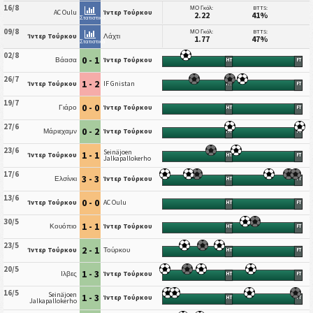
16/8
ΜΟ Γκόλ:
BTTS:
AC Oulu
Ίντερ Τούρκου
2.22
41%
Στατιστικά
09/8
ΜΟ Γκόλ:
BTTS:
Ίντερ Τούρκου
Λάχτι
1.77
47%
Στατιστικά
02/8
0 - 1
Βάασα
Ίντερ Τούρκου
HT
FT
26/7
1 - 2
Ίντερ Τούρκου
IF Gnistan
HT
FT
19/7
0 - 0
Γιάρο
Ίντερ Τούρκου
HT
FT
27/6
0 - 2
Μάριεχαμν
Ίντερ Τούρκου
HT
FT
23/6
Seinäjoen
1 - 1
Ίντερ Τούρκου
HT
FT
Jalkapallokerho
17/6
3 - 3
Ελσίνκι
Ίντερ Τούρκου
HT
FT
13/6
0 - 0
Ίντερ Τούρκου
AC Oulu
HT
FT
30/5
1 - 1
Κουόπιο
Ίντερ Τούρκου
HT
FT
23/5
2 - 1
Ίντερ Τούρκου
Τούρκου
HT
FT
20/5
1 - 3
Ιλβες
Ίντερ Τούρκου
HT
FT
16/5
Seinäjoen
1 - 3
Ίντερ Τούρκου
HT
FT
Jalkapallokerho