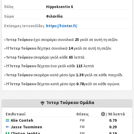
Πόλη
Hippoksentie 6
Χώρα
Φιλανδία
Επίσημες Ιστοσελίδες
https://fcinter.fi/
25
•
Ίντερ Τούρκου
έχει σκοράρει συνολικά
γκόλ σε αυτή τη σεζόν.
14
• Η
Ίντερ Τούρκου
δέχτηκε συνολικά
γκόλ σε αυτή τη σεζόν.
65
•
Ίντερ Τούρκου
σκοράρει γκόλ κάθε
λεπτά.
115
• Η
Ίντερ Τούρκου
δέχεται ένα γκόλ κάθε
λεπτά
1.39
•
Ίντερ Τούρκου
σκοράρει κατά μέσο όρο
γκόλ σε κάθε παιχνίδι.
0.78
• Η
Ίντερ Τούρκου
δέχεται κατά μέσο όρο
γκόλ σε κάθε αγώνα.
Ίντερ Τούρκου Ομάδα
Επιθετικοί
Θέσεις
/ 90 λεπτά
Alie Conteh
0.79
FW
Jasse Tuominen
0.29
FW
Clinton Jephta
0.19
FW