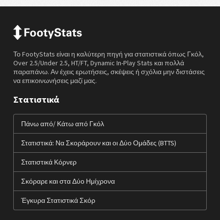
Το FootyStats είναι η καλύτερη πηγή για στατιστικά όπως Γκόλ,
Over 2.5/Under 2.5, HT/FT, Dynamic In-Play Stats και πολλά
παραπάνω. Αν έχεις ερωτήσεις, σκέψεις ή σχόλια μην διστάσεις
να επικοινωνήσεις μαζί μας.
Στατιστικά
Πάνω από/ Κάτω από Γκόλ
Στατιστικά: Να Σκοράρουν και οι Δύο Ομάδες (BTTS)
Στατιστικά Κόρνερ
Σκόραρε και στα Δύο Ημίχρονα
Έγκυρα Στατιστικά Σκόρ