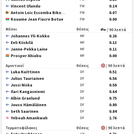
Vincent Ulundu
0.14
FW
Antoin Loic Essomba Bikoula
0.07
FW
Kouame Jean Fiacre Botue
0.00
FW
Μέσοι
Θέσεις
/ 90 λεπτά
Johannes Yli-Kokko
0.26
MF
Eeli Kiiskilä
0.13
MF
Janne-Pekka Laine
0.11
MF
Prosper Ahiabu
0.00
MF
Αμυντικοί
Θέσεις
/ 90 λεπτά
Luka Kuittinen
0.51
DF
Julius Tauriainen
0.56
DF
Jussi Niska
0.58
DF
Ilari Kangasniemi
0.64
DF
Albin Granlund
0.75
DF
Juuso Hämäläinen
0.80
DF
Seth Saarinen
0.84
DF
Yeboah Amankwah
1.76
DF
Τερματοφύλακες
Θέσεις
/ 90 λεπτά
GK