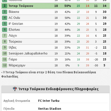
Ίντερ Τούρκου
2
18
50%
25
14
11
34
Βάασα
3
19
42%
27
18
9
30
AC Oulu
4
18
50%
22
21
1
30
IF Gnistan
5
19
42%
29
24
5
29
Ελσίνκι
6
18
44%
28
23
5
28
Λάχτι
7
18
39%
22
16
6
25
Τούρκου
8
18
39%
23
20
3
25
Ιλβες
9
18
33%
29
31
-2
22
Seinäjoen Jalkapallokerho
10
19
21%
24
29
-5
18
Γιάρο
11
19
16%
18
38
-20
15
Μάριεχαμν
12
18
0%
9
39
-30
5
• Η
Ίντερ Τούρκου είναι στην 2 θέση του Πίνακα Βεϊκαουσλίγκα
Φινλανδίας
Ίντερ Τούρκου Ενδιαφέρουσες Πληροφορίες
Αγγλική Ονομασία
FC Inter Turku
Γήπεδο
Veritas Stadion