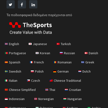
Τα ποδοσφαιρικά δεδομένα παρέχονται από
English
Japanese
Turkish
Portuguese
Korean
Russian
Danish
Spanish
French
Romanian
Greek
Swedish
Polish
German
Dutch
Italian
Czech
Chinese Traditional
Chinese Simplified
Thai
Croatian
Indonesian
Norwegian
Hungarian
Vietnamese
Bulgarian
Serbian
Arabic