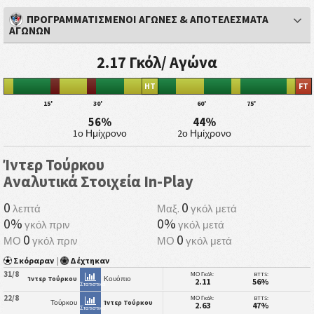
ΠΡΟΓΡΑΜΜΑΤΙΣΜΕΝΟΙ ΑΓΩΝΕΣ & ΑΠΟΤΕΛΕΣΜΑΤΑ
ΑΓΩΝΩΝ
2.17 Γκόλ/ Αγώνα
HT
FT
15'
30'
60'
75'
56%
44%
1ο Ημίχρονο
2ο Ημίχρονο
Ίντερ Τούρκου
Αναλυτικά Στοιχεία In-Play
0
0
λεπτά
Μαξ.
γκόλ μετά
0%
0%
γκόλ πριν
γκόλ μετά
0
0
ΜΟ
γκόλ πριν
ΜΟ
γκόλ μετά
Σκόραραν
|
Δέχτηκαν
31/8
ΜΟ Γκόλ:
BTTS:
Ίντερ Τούρκου
Κουόπιο
2.11
56%
Στατιστικά
22/8
ΜΟ Γκόλ:
BTTS:
Τούρκου
Ίντερ Τούρκου
2.63
47%
Στατιστικά