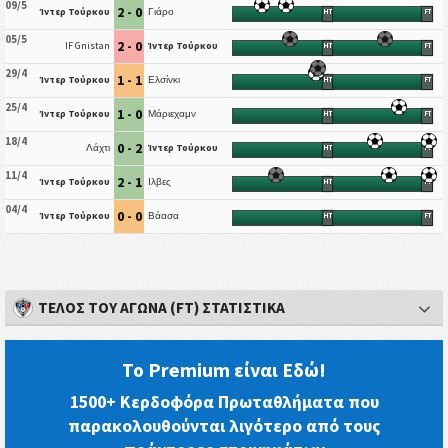
09/5
2 - 0
Ίντερ Τούρκου
Γιάρο
HT
FT
05/5
2 - 0
IF Gnistan
Ίντερ Τούρκου
HT
FT
29/4
1 - 1
Ίντερ Τούρκου
Ελσίνκι
HT
FT
25/4
1 - 0
Ίντερ Τούρκου
Μάριεχαμν
HT
FT
18/4
0 - 2
Λάχτι
Ίντερ Τούρκου
HT
FT
11/4
2 - 1
Ίντερ Τούρκου
Ιλβες
HT
FT
04/4
0 - 0
Ίντερ Τούρκου
Βάασα
HT
FT
ΤΈΛΟΣ ΤΟΥ ΑΓΏΝΑ (FT) ΣΤΑΤΙΣΤΙΚΆ
Το Premium είναι Εδώ!
1500+ Κερδοφόρα Πρωταθλήματα που
παρακολουθούνται λιγότερο από τους