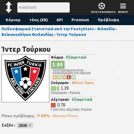
ΠΡΩΤΑΘΛΗΜΑΤΑ
ΜΕΝΟΥ
Κόρνερ
τένις (EN)
API
Premium
Πρόβλεψη
Ποδοσφαιρικά Στατιστικά από την FootyStats
›
Φιλανδία
›
Βεϊκαουσλίγκα Φινλανδίας
›
Ίντερ Τούρκου
Ίντερ Τούρκου
Φόρμα
-
Εξαιρετικά
1.89
Αποτελέσματα στην
ολοκλήρωση του αγώνα
D
W
D
L
W
Σκόραραν
-
Μέσος Όρος
1.39
Σκόραραν / Αγώνα
Δέχτηκαν
-
Εξαιρετικά
0.78
Γκόλ που Δέχτηκε/ Αγώνα
56%
Ρίσκο πρόβλεψης -
-
Μεσαίο Ρίσκο
Σεζόν :
2026