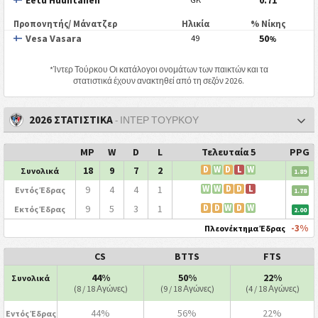
Eetu Huuhtanen
0.71
Προπονητής/ Μάνατζερ
Ηλικία
% Νίκης
Vesa Vasara
50
49
%
*
Ίντερ Τούρκου
Οι κατάλογοι ονομάτων των παικτών και τα
στατιστικά έχουν ανακτηθεί από τη σεζόν 2026.
2026 ΣΤΑΤΙΣΤΙΚΑ
- ΊΝΤΕΡ ΤΟΎΡΚΟΥ
MP
W
D
L
Τελευταία 5
PPG
18
9
7
2
D
W
D
L
W
Συνολικά
1.89
9
4
4
1
W
W
D
D
L
Εντός Έδρας
1.78
9
5
3
1
D
D
W
D
W
Εκτός Έδρας
2.00
-3%
Πλεονέκτημα Έδρας
CS
BTTS
FTS
44%
50%
22%
Συνολικά
(8 / 18 Αγώνες)
(9 / 18 Αγώνες)
(4 / 18 Αγώνες)
44%
56%
22%
Εντός Έδρας