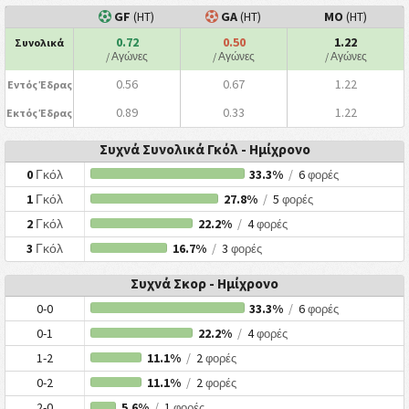
GF
(HT)
GA
(HT)
ΜΟ
(HT)
0.72
0.50
1.22
Συνολικά
/ Αγώνες
/ Αγώνες
/ Αγώνες
0.56
0.67
1.22
Εντός Έδρας
0.89
0.33
1.22
Εκτός Έδρας
Συχνά Συνολικά Γκόλ - Ημίχρονο
0
Γκόλ
33.3%
/
6
φορές
1
Γκόλ
27.8%
/
5
φορές
2
Γκόλ
22.2%
/
4
φορές
3
Γκόλ
16.7%
/
3
φορές
Συχνά Σκορ - Ημίχρονο
0-0
33.3%
/
6
φορές
0-1
22.2%
/
4
φορές
1-2
11.1%
/
2
φορές
0-2
11.1%
/
2
φορές
2-0
5.6%
/
1
φορές