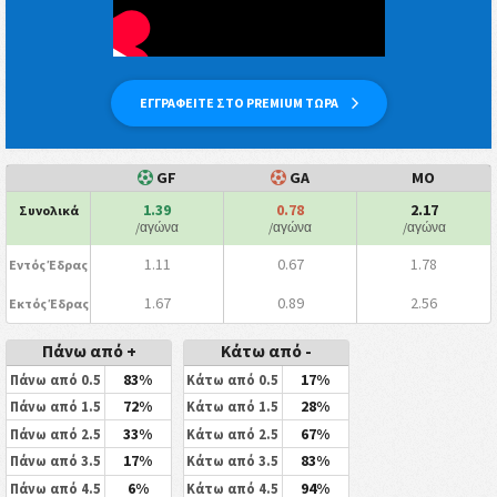
ΕΓΓΡΑΦΕΙΤΕ ΣΤΟ PREMIUM ΤΩΡΑ
GF
GA
ΜΟ
1.39
0.78
2.17
Συνολικά
/αγώνα
/αγώνα
/αγώνα
1.11
0.67
1.78
Εντός Έδρας
1.67
0.89
2.56
Εκτός Έδρας
Πάνω από +
Κάτω από -
83%
17%
Πάνω από 0.5
Κάτω από 0.5
72%
28%
Πάνω από 1.5
Κάτω από 1.5
33%
67%
Πάνω από 2.5
Κάτω από 2.5
17%
83%
Πάνω από 3.5
Κάτω από 3.5
6%
94%
Πάνω από 4.5
Κάτω από 4.5