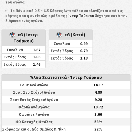
του αγώνα.
Το Πάνω από 0.5 ~ 6.5 Κάρτες Αντιπάλου υπολογίζεται από τις
κάρτες που η αντίπαλη ομάδα της
Ίντερ Τούρκου
δέχτηκε κατά την
διάρκεια ενός αγώνα.
xG (Ίντερ
xG (Κατά)
Τούρκου)
0.99
Συνολικά
1.67
Συνολικά
0.79
Εντός Έδρας
1.86
Εντός Έδρας
1.18
Εκτός Έδρας
1.46
Εκτός Έδρας
Άλλα Στατιστικά - Ίντερ Τούρκου
14.17
Σουτ Ανά Αγώνα
4.89
Σουτ Στο Στόχο/ Αγώνα
9.28
Σουτ Εκτός Στόχου/ Αγώνα
10.72
Φάουλ Ανά Αγώνα
3.00
Οφσάιντ / αγώνα
58%
ΜΟ Κατοχής Μπάλας
22%
Σκόραραν και οι Δύο Ομάδες & Νίκη