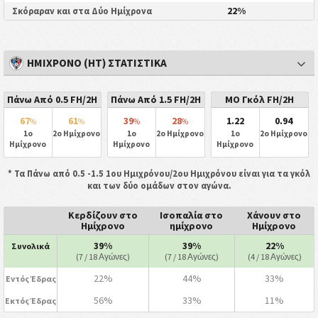
22%
Σκόραραν και στα Δύο Ημίχρονα
ΗΜΊΧΡΟΝΟ (HT) ΣΤΑΤΙΣΤΙΚΆ
Πάνω Από 0.5 FH/2H
Πάνω Από 1.5 FH/2H
ΜΟ Γκόλ FH/2H
67
61
39
28
1.22
0.94
%
%
%
%
1ο
2ο Ημίχρονο
1ο
2ο Ημίχρονο
1ο
2ο Ημίχρονο
Ημίχρονο
Ημίχρονο
Ημίχρονο
* Τα Πάνω από 0.5 -1.5 1ου Ημιχρόνου/2ου Ημιχρόνου είναι για τα γκόλ
και των δύο ομάδων στον αγώνα.
Κερδίζουν στο
Ισοπαλία στο
Χάνουν στο
Ημίχρονο
ημίχρονο
Ημίχρονο
39%
39%
22%
Συνολικά
(7 / 18 Αγώνες)
(7 / 18 Αγώνες)
(4 / 18 Αγώνες)
22%
44%
33%
Εντός Έδρας
56%
33%
11%
Εκτός Έδρας