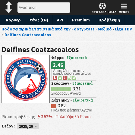
ΠΡΩΤΑΘΛΗΜΑΤΑ
ΜΕΝΟΥ
Κόρνερ
τένις (EN)
API
Premium
Πρόβλεψη
Ποδοσφαιρικά Στατιστικά από την FootyStats
›
Μεξικό
›
Liga TDP
›
Delfines Coatzacoalcos
Delfines Coatzacoalcos
Φόρμα
-
Εξαιρετικά
2.46
Αποτελέσματα στην
ολοκλήρωση του αγώνα
L
W
L
W
W
Σκόραραν
-
Εξαιρετικά
3.31
Σκόραραν / Αγώνα
Δέχτηκαν
-
Εξαιρετικά
0.82
Γκόλ που Δέχτηκε/ Αγώνα
297%
Ρίσκο πρόβλεψης -
-
Πολύ Υψηλό Ρίσκο
Σεζόν :
2025/26