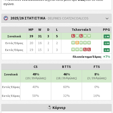
αγώνα.
2025/26 ΣΤΑΤΙΣΤΙΚΑ
- DELFINES COATZACOALCOS
MP
W
D
L
Τελευταία 5
PPG
39
31
3
5
L
W
L
W
W
Συνολικά
2.46
20
16
2
2
W
D
W
W
W
Εντός Έδρας
2.50
19
15
1
3
W
W
W
L
L
Εκτός Έδρας
2.42
+7%
Πλεονέκτημα Έδρας
CS
BTTS
FTS
49%
46%
8%
Συνολικά
(19 / 39 Αγώνες)
(18 / 39 Αγώνες)
(3 / 39 Αγώνες)
40%
60%
0%
Εντός Έδρας
58%
32%
16%
Εκτός Έδρας
Κόρνερ