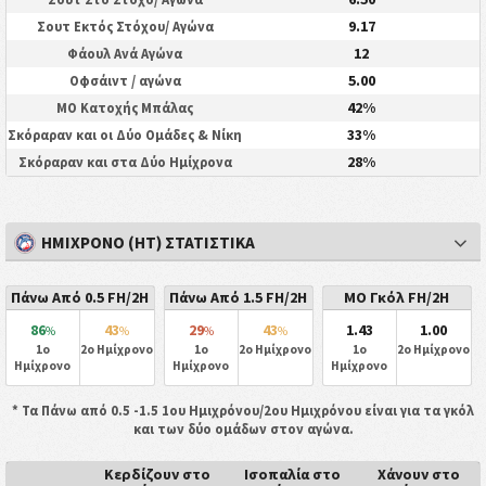
9.17
Σουτ Εκτός Στόχου/ Αγώνα
12
Φάουλ Ανά Αγώνα
5.00
Οφσάιντ / αγώνα
42%
ΜΟ Κατοχής Μπάλας
33%
Σκόραραν και οι Δύο Ομάδες & Νίκη
28%
Σκόραραν και στα Δύο Ημίχρονα
ΗΜΊΧΡΟΝΟ (HT) ΣΤΑΤΙΣΤΙΚΆ
Πάνω Από 0.5 FH/2H
Πάνω Από 1.5 FH/2H
ΜΟ Γκόλ FH/2H
86
43
29
43
1.43
1.00
%
%
%
%
1ο
2ο Ημίχρονο
1ο
2ο Ημίχρονο
1ο
2ο Ημίχρονο
Ημίχρονο
Ημίχρονο
Ημίχρονο
* Τα Πάνω από 0.5 -1.5 1ου Ημιχρόνου/2ου Ημιχρόνου είναι για τα γκόλ
και των δύο ομάδων στον αγώνα.
Κερδίζουν στο
Ισοπαλία στο
Χάνουν στο