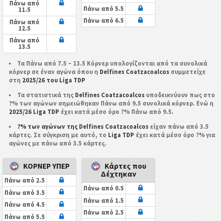
Πάνω από
Πάνω από 5.5
11.5
Πάνω από 6.5
Πάνω από
12.5
Πάνω από
13.5
Τα Πάνω από 7.5 ~ 13.5 Κόρνερ υπολογίζονται από τα συνολικά
κόρνερ σε έναν αγώνα όπου η
Delfines Coatzacoalcos
συμμετείχε
στη
2025/26 του Liga TDP
Τα στατιστικά της
Delfines Coatzacoalcos
υποδεικνύουν πως στο
?% των αγώνων σημειώθηκαν Πάνω από 9.5 συνολικά κόρνερ. Ενώ η
2025/26 Liga TDP
έχει κατά μέσο όρο ?% Πάνω από 9.5.
?% των αγώνων της Delfines Coatzacoalcos
είχαν πάνω από 3.5
κάρτες. Σε σύγκριση με αυτό, το
Liga TDP
έχει κατά μέσο όρο ?% για
αγώνες με πάνω από 3.5 κάρτες.
ΚΟΡΝΕΡ ΥΠΕΡ
Κάρτες που
Δέχτηκαν
Πάνω από 2.5
Πάνω από 0.5
Πάνω από 3.5
Πάνω από 1.5
Πάνω από 4.5
Πάνω από 2.5
Πάνω από 5.5