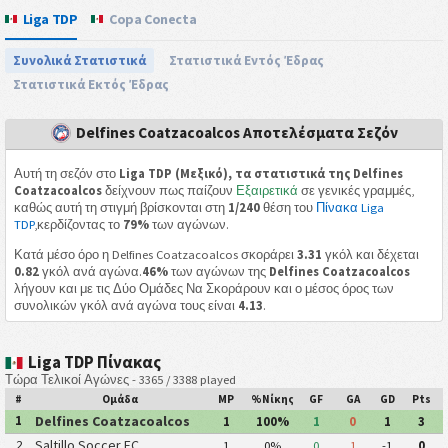
Liga TDP
Copa Conecta
Συνολικά Στατιστικά
Στατιστικά Εντός Έδρας
Στατιστικά Εκτός Έδρας
Delfines Coatzacoalcos Αποτελέσματα Σεζόν
Αυτή τη σεζόν στο
Liga TDP (Μεξικό), τα στατιστικά της Delfines
Coatzacoalcos
δείχνουν πως παίζουν
Εξαιρετικά
σε γενικές γραμμές,
καθώς αυτή τη στιγμή βρίσκονται στη
1/240
θέση του
Πίνακα Liga
TDP
,κερδίζοντας το
79%
των αγώνων.
Κατά μέσο όρο η Delfines Coatzacoalcos σκοράρει
3.31
γκόλ και δέχεται
0.82
γκόλ ανά αγώνα.
46%
των αγώνων της
Delfines Coatzacoalcos
λήγουν και με τις Δύο Ομάδες Να Σκοράρουν και ο μέσος όρος των
συνολικών γκόλ ανά αγώνα τους είναι
4.13
.
Liga TDP Πίνακας
Τώρα Τελικοί Αγώνες - 3365 / 3388 played
#
Ομάδα
MP
%Νίκης
GF
GA
GD
Pts
Delfines Coatzacoalcos
1
1
100%
1
0
1
3
Saltillo Soccer FC
2
1
0%
0
1
-1
0