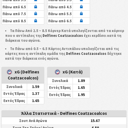
Πάνω από 6.5
Πάνω από 4.5
Πάνω από 7.5
Πάνω από 5.5
Πάνω από 8.5
Πάνω από 6.5
Τα Πάνω Από 2.5 ~ 8.5 Κόρνερ Κατά υπολογίζονται από τα κόρνερ
που ο αντίπαλος της
Delfines Coatzacoalcos
έχει κερδίσει κατά τη
διάρκεια του αγώνα.
Το Πάνω από 0.5 ~ 6.5 Κάρτες Αντιπάλου υπολογίζεται από τις
κάρτες που η αντίπαλη ομάδα της
Delfines Coatzacoalcos
δέχτηκε
κατά την διάρκεια ενός αγώνα.
xG (Delfines
xG (Κατά)
Coatzacoalcos)
1.89
Συνολικά
1.59
Συνολικά
1.65
Εντός Έδρας
1.37
Εντός Έδρας
1.95
Εκτός Έδρας
1.65
Εκτός Έδρας
Άλλα Στατιστικά - Delfines Coatzacoalcos
15.67
Σουτ Ανά Αγώνα
6.50
Σουτ Στο Στόχο/ Αγώνα