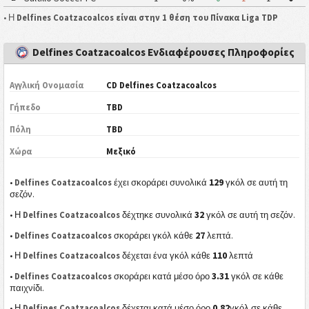
• Η
Delfines Coatzacoalcos είναι στην 1 θέση του Πίνακα Liga TDP
Delfines Coatzacoalcos Ενδιαφέρουσες Πληροφορίες
Αγγλική Ονομασία
CD Delfines Coatzacoalcos
Γήπεδο
TBD
Πόλη
TBD
Χώρα
Μεξικό
129
•
Delfines Coatzacoalcos
έχει σκοράρει συνολικά
γκόλ σε αυτή τη
σεζόν.
32
• Η
Delfines Coatzacoalcos
δέχτηκε συνολικά
γκόλ σε αυτή τη σεζόν.
27
•
Delfines Coatzacoalcos
σκοράρει γκόλ κάθε
λεπτά.
110
• Η
Delfines Coatzacoalcos
δέχεται ένα γκόλ κάθε
λεπτά
3.31
•
Delfines Coatzacoalcos
σκοράρει κατά μέσο όρο
γκόλ σε κάθε
παιχνίδι.
0.82
• Η
Delfines Coatzacoalcos
δέχεται κατά μέσο όρο
γκόλ σε κάθε