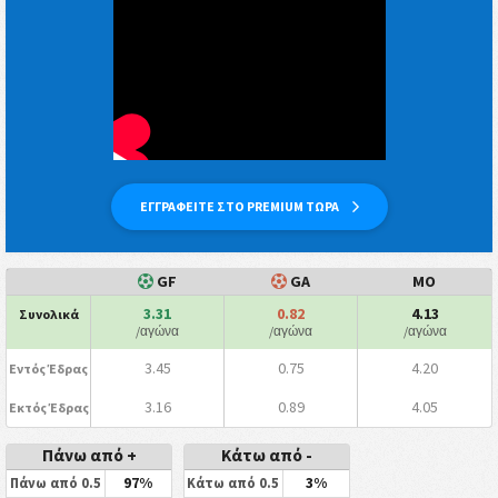
ΕΓΓΡΑΦΕΙΤΕ ΣΤΟ PREMIUM ΤΩΡΑ
GF
GA
ΜΟ
3.31
0.82
4.13
Συνολικά
/αγώνα
/αγώνα
/αγώνα
3.45
0.75
4.20
Εντός Έδρας
3.16
0.89
4.05
Εκτός Έδρας
Πάνω από +
Κάτω από -
97%
3%
Πάνω από 0.5
Κάτω από 0.5