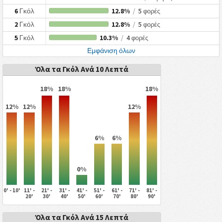
6
Γκόλ
12.8%
/
5
φορές
2
Γκόλ
12.8%
/
5
φορές
5
Γκόλ
10.3%
/
4
φορές
Εμφάνιση όλων
Όλα τα Γκόλ Ανά 10 Λεπτά
18%
18%
18%
12%
12%
12%
6%
6%
0%
0' - 10'
11' -
21' -
31' -
41' -
51' -
61' -
71' -
81' -
20'
30'
40'
50'
60'
70'
80'
90'
Όλα τα Γκόλ Ανά 15 Λεπτά