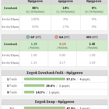
Ημίχρονο
ημίχρονο
Ημίχρονο
86%
14%
0%
Συνολικά
(6 / 39 Αγώνες)
(1 / 39 Αγώνες)
(0 / 39 Αγώνες)
100%
0%
0%
Εντός Έδρας
83%
17%
0%
Εκτός Έδρας
GF
(HT)
GA
(HT)
ΜΟ
(HT)
1.29
0.14
1.43
Συνολικά
/ Αγώνες
/ Αγώνες
/ Αγώνες
1.00
0.00
1.00
Εντός Έδρας
1.33
0.17
1.50
Εκτός Έδρας
Συχνά Συνολικά Γκόλ - Ημίχρονο
1
Γκόλ
57.1%
/
4
φορές
3
Γκόλ
28.6%
/
2
φορές
0
Γκόλ
14.3%
/
1
φορές
Συχνά Σκορ - Ημίχρονο
0-1
42.9%
/
3
φορές