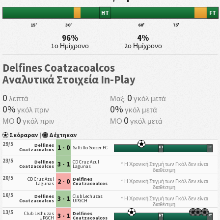
HT
FT
15'
30'
60'
75'
96%
4%
1ο Ημίχρονο
2ο Ημίχρονο
Delfines Coatzacoalcos
Αναλυτικά Στοιχεία In-Play
0
0
λεπτά
Μαξ.
γκόλ μετά
0%
0%
γκόλ πριν
γκόλ μετά
0
0
ΜΟ
γκόλ πριν
ΜΟ
γκόλ μετά
Σκόραραν
|
Δέχτηκαν
29/5
Delfines
1 - 0
Saltillo Soccer FC
HT
FT
Coatzacoalcos
23/5
Delfines
CD Cruz Azul
3 - 1
* Η Χρονική Στιγμή των Γκόλ δεν είναι
Coatzacoalcos
Lagunas
διαθέσιμη
20/5
CD Cruz Azul
Delfines
2 - 0
* Η Χρονική Στιγμή των Γκόλ δεν είναι
Lagunas
Coatzacoalcos
διαθέσιμη
16/5
Delfines
Club Lechuzas
3 - 1
* Η Χρονική Στιγμή των Γκόλ δεν είναι
Coatzacoalcos
UPGCH
διαθέσιμη
13/5
Club Lechuzas
Delfines
3 - 1
HT
FT
UPGCH
Coatzacoalcos