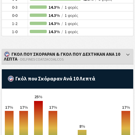
0-3
14.3%
/
1
φορές
0-0
14.3%
/
1
φορές
1-2
14.3%
/
1
φορές
1-0
14.3%
/
1
φορές
ΓΚΟΛ ΠΟΥ ΣΚΟΡΑΡΑΝ & ΓΚΟΛ ΠΟΥ ΔΕΧΤΗΚΑΝ ΑΝΑ 10
ΛΕΠΤΑ
- DELFINES COATZACOALCOS
Γκόλ που Σκόραραν Ανά 10 Λεπτά
25%
17%
17%
17%
17%
8%