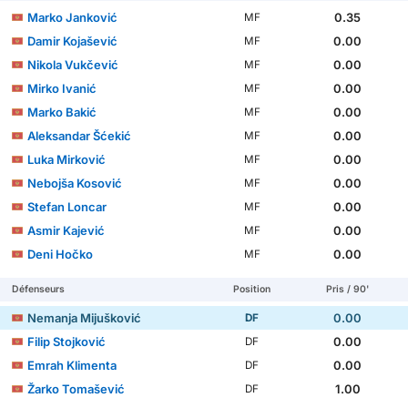
Marko Janković
0.35
MF
Damir Kojašević
0.00
MF
Nikola Vukčević
0.00
MF
Mirko Ivanić
0.00
MF
Marko Bakić
0.00
MF
Aleksandar Šćekić
0.00
MF
Luka Mirković
0.00
MF
Nebojša Kosović
0.00
MF
Stefan Loncar
0.00
MF
Asmir Kajević
0.00
MF
Deni Hočko
0.00
MF
Défenseurs
Position
Pris / 90'
Nemanja Mijušković
0.00
DF
Filip Stojković
0.00
DF
Emrah Klimenta
0.00
DF
Žarko Tomašević
1.00
DF