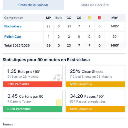
Stats de la Saison
Stats de Carrière
Competition
MP
Buts
GC
CS
Min'
Ekstraklasa
28
0
21
7
7
0
1405'
Polish Cup
1
0
2
0
0
0
90'
Total 2025/2026
29
0
23
7
7
0
1495'
Statistiques pour 90 minutes en Ekstraklasa
1.35
25%
Buts pris / 90'
Clean Sheets
21 Buts en 28 Matchs
7 Clean Sheets en 28 Matchs
37th Percentile
50th Percentile
0.45
34.20
Cartons par 90
Passes / 90'
7 Cartons Totaux
537 Passes enregistrées
92nd Percentile
54th Percentile
Termes :