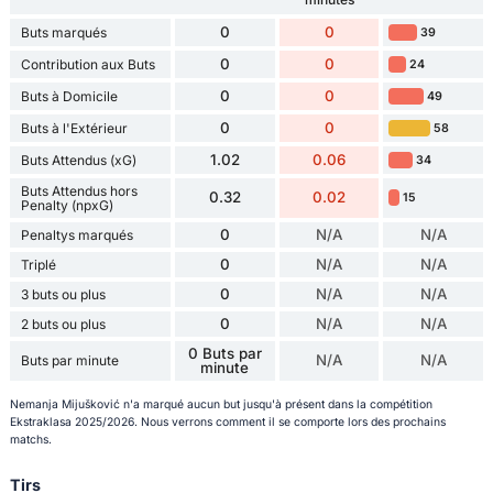
0
0
Buts marqués
39
0
0
Contribution aux Buts
24
0
0
Buts à Domicile
49
0
0
Buts à l'Extérieur
58
1.02
0.06
Buts Attendus (xG)
34
Buts Attendus hors
0.32
0.02
15
Penalty (npxG)
0
N/A
N/A
Penaltys marqués
0
N/A
N/A
Triplé
0
N/A
N/A
3 buts ou plus
0
N/A
N/A
2 buts ou plus
0 Buts par
N/A
N/A
Buts par minute
minute
Nemanja Mijušković n'a marqué aucun but jusqu'à présent dans la compétition
Ekstraklasa 2025/2026. Nous verrons comment il se comporte lors des prochains
matchs.
Tirs