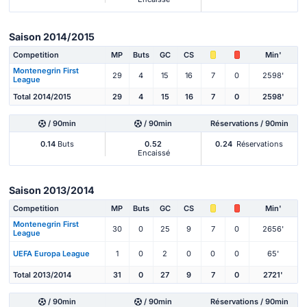
Saison 2014/2015
Competition
MP
Buts
GC
CS
Min'
Montenegrin First
29
4
15
16
7
0
2598'
League
Total 2014/2015
29
4
15
16
7
0
2598'
/ 90min
/ 90min
Réservations / 90min
0.14
Buts
0.52
0.24
Réservations
Encaissé
Saison 2013/2014
Competition
MP
Buts
GC
CS
Min'
Montenegrin First
30
0
25
9
7
0
2656'
League
UEFA Europa League
1
0
2
0
0
0
65'
Total 2013/2014
31
0
27
9
7
0
2721'
/ 90min
/ 90min
Réservations / 90min