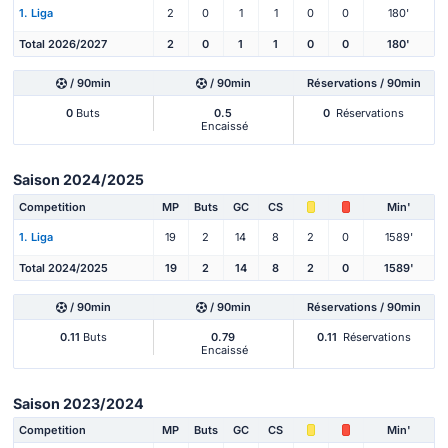
1. Liga
2
0
1
1
0
0
180'
Total 2026/2027
2
0
1
1
0
0
180'
/ 90min
/ 90min
Réservations / 90min
0
Buts
0.5
0
Réservations
Encaissé
Saison 2024/2025
Competition
MP
Buts
GC
CS
Min'
1. Liga
19
2
14
8
2
0
1589'
Total 2024/2025
19
2
14
8
2
0
1589'
/ 90min
/ 90min
Réservations / 90min
0.11
Buts
0.79
0.11
Réservations
Encaissé
Saison 2023/2024
Competition
MP
Buts
GC
CS
Min'