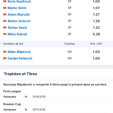
Boris Kopitović
1.00
DF
Marko Simić
1.07
DF
Adam Marušić
1.27
DF
Marko Vešović
1.29
DF
Stefan Savić
1.33
DF
Milos Bakrač
5.29
DF
Gardiens de but
Position
Pris / 90'
Milan Mijatović
1.00
GK
Danijel Petković
1.00
GK
Trophées et Titres
Nemanja Mijušković a remporté 4 titres jusqu'à présent dans sa carrière.
First League
Vainqueur
1x
2014/2015
Russian Cup
Vainqueur
1x
2017/2018