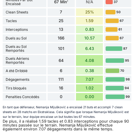
67 Min'
N/A
37
Encaissé
7
25%
Clean Sheets
50
25
1.59
Tacles
67
13
0.83
Interceptions
61
166
10.57
Duels au Sol
67
Duels au Sol
101
6.43
87
Remportés
Duels Aériens
64
4.08
95
Remportés
6
0.38
A été Dribblé
70
111
7.07
Dégagements
98
16
1.02
Tirs bloqués
94
0
0.00
Penalties Concédés
99
En tant que défenseur, Nemanja Mijušković a encaissé 21 buts et accompli 7 clean
sheets en 28 matchs en Ekstraklasa. Cela signifie que lorsque Nemanja Mijušković est
sur le terrain, leur équipe encaisse un but toutes les 67 minutes.
De plus, il a réalisé 1.59 tacles et 0.83 interceptions pour chaque 90
minutes passée sur le terrain. Nemanja Mijušković effectue
également environ 7.07 dégagements dans le même temps.