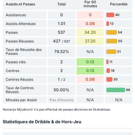
Par 90
Assists et Passes
Total
Percentile
minutes
0
0
Assistances
40
1.01
0.06
Assists Attendues
13
537
34.20
Passes
54
427
27.20
Passes Réussies
55
/ 537
Taux de Réussite des
79.52%
N/A
51
Passes
2
0.13
Passes clés
11
2
0.13
Centres
18
1
0.06
Centres Réussis
30
/ 2
Taux de Centres
50.00%
N/A
96
Réussis
N/A
N/A
Minutes par Assist
Pas d'Assists
Nemanja Mijušković n'a pas effectué de passes décisives en Ekstraklasa.
Statistiques de Dribble & de Hors-Jeu