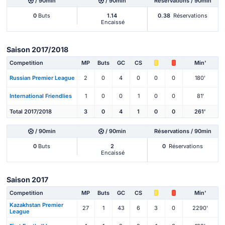
/ 90min
/ 90min
Réservations / 90min
0
Buts
1.14
0.38
Réservations
Encaissé
Saison 2017/2018
Competition
MP
Buts
GC
CS
Min'
Russian Premier League
2
0
4
0
0
0
180'
International Friendlies
1
0
0
1
0
0
81'
Total 2017/2018
3
0
4
1
0
0
261'
/ 90min
/ 90min
Réservations / 90min
0
Buts
2
0
Réservations
Encaissé
Saison 2017
Competition
MP
Buts
GC
CS
Min'
Kazakhstan Premier
27
1
43
6
3
0
2290'
League