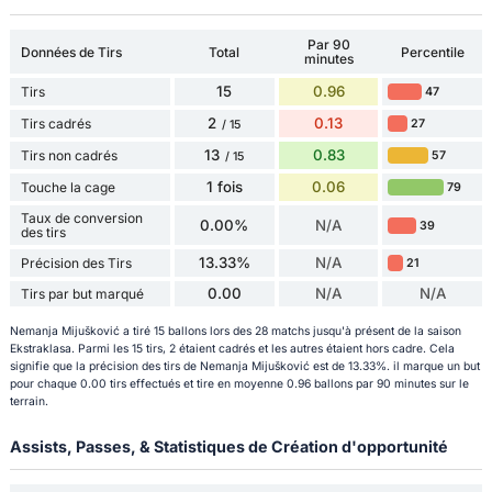
Par 90
Données de Tirs
Total
Percentile
minutes
15
0.96
Tirs
47
2
0.13
Tirs cadrés
27
/ 15
13
0.83
Tirs non cadrés
57
/ 15
1 fois
0.06
Touche la cage
79
Taux de conversion
0.00%
N/A
39
des tirs
13.33%
N/A
Précision des Tirs
21
0.00
N/A
N/A
Tirs par but marqué
Nemanja Mijušković a tiré 15 ballons lors des 28 matchs jusqu'à présent de la saison
Ekstraklasa. Parmi les 15 tirs, 2 étaient cadrés et les autres étaient hors cadre. Cela
signifie que la précision des tirs de Nemanja Mijušković est de 13.33%. il marque un but
pour chaque 0.00 tirs effectués et tire en moyenne 0.96 ballons par 90 minutes sur le
terrain.
Assists, Passes, & Statistiques de Création d'opportunité