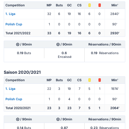
Competition
MP
Buts
GC
CS
Min'
1. Liga
32
6
19
16
6
0
2840'
Polish Cup
1
0
0
0
0
0
90'
Total 2021/2022
33
6
19
16
6
0
2930'
/ 90min
/ 90min
Réservations / 90min
0.19
Buts
0.6
0.19
Réservations
Encaissé
Saison 2020/2021
Competition
MP
Buts
GC
CS
Min'
1. Liga
22
3
19
7
5
1
1974'
Polish Cup
1
0
4
0
0
0
90'
Total 2020/2021
23
3
23
7
5
1
2064'
/ 90min
/ 90min
Réservations / 90min
0.14
Buts
0.87
0.23
Réservations