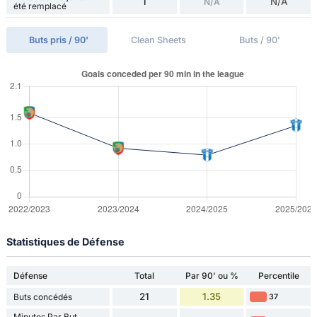
1
N/A
N/A
été remplacé
Buts pris / 90'
Clean Sheets
Buts / 90'
Statistiques de Défense
Défense
Total
Par 90' ou %
Percentile
21
1.35
Buts concédés
37
Minutes Par But