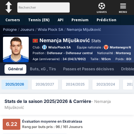
LIGUES
MENU
Corners
Tennis (EN)
API
Premium
Prédiction
Pologne
/
Joueurs
/
Wisla Plock SA
/
Nemanja Mijušković
Nemanja Mijušković
Stats
Club :
Wisla Plock SA
Équipe nationale :
Montenegro Nat
Position :
Défenseur - Défenseur central
Nationalité :
Montenegr
Age (anniversaire) :
34 (04/3/1992)
Taille :
185cm
Poids :
80k
Général
Buts, xG , Tirs
Passes et Passes décisives
Dribbl
2025/2026
2026/2027
2024/2025
2023/2024
202
Stats de la saison 2025/2026 & Carrière
- Nemanja
Mijušković
Évaluation moyenne en Ekstraklasa
6.22
Rang par buts pris : 96 / 161 Joueurs