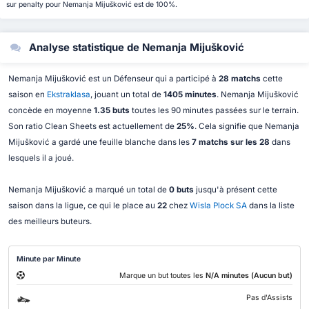
sur penalty pour Nemanja Mijušković est de 100%.
Analyse statistique de Nemanja Mijušković
Nemanja Mijušković est un Défenseur qui a participé à
28 matchs
cette
saison en
Ekstraklasa
, jouant un total de
1405 minutes
. Nemanja Mijušković
concède en moyenne
1.35 buts
toutes les 90 minutes passées sur le terrain.
Son ratio Clean Sheets est actuellement de
25%
. Cela signifie que Nemanja
Mijušković a gardé une feuille blanche dans les
7 matchs sur les 28
dans
lesquels il a joué.
Nemanja Mijušković a marqué un total de
0 buts
jusqu'à présent cette
saison dans la ligue, ce qui le place au
22
chez
Wisla Plock SA
dans la liste
des meilleurs buteurs.
Minute par Minute
Marque un but toutes les
N/A minutes (Aucun but)
Pas d'Assists