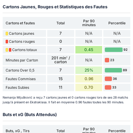
Cartons Jaunes, Rouges et Statistiques des Fautes
Par 90
Cartons et fautes
Total
Percentile
minutes
7
N/A
N/A
Cartons jaunes
0
N/A
N/A
Cartons rouges
7
0.45
Cartons totaux
92
201 min' /
N/A
Minutes par Carton
23
carton
7
25%
Cartons Over 0,5
89
15
0.96
Fautes Commises
36
11
0.70
Fautes Subies
33
Nemanja Mijušković a reçu 7 cartons jaunes et 0 cartons rouges lors de ses 28 matchs
jusqu'à présent en Ekstraklasa. Il fait en moyenne 0.96 fautes toutes les 90 minutes.
Buts et xG (Buts Attendus)
Par 90
Buts, xG , Tirs
Total
Percentile
minutes