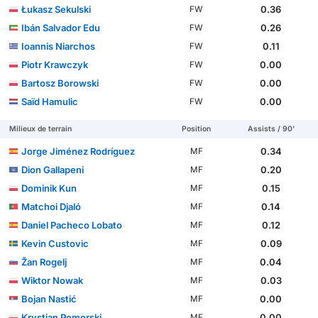
Łukasz Sekulski
0.36
FW
Ibán Salvador Edu
0.26
FW
Ioannis Niarchos
0.11
FW
Piotr Krawczyk
0.00
FW
Bartosz Borowski
0.00
FW
Saïd Hamulic
0.00
FW
Milieux de terrain
Position
Assists / 90'
Jorge Jiménez Rodríguez
0.34
MF
Dion Gallapeni
0.20
MF
Dominik Kun
0.15
MF
Matchoi Djaló
0.14
MF
Daniel Pacheco Lobato
0.12
MF
Kevin Custovic
0.09
MF
Žan Rogelj
0.04
MF
Wiktor Nowak
0.03
MF
Bojan Nastić
0.00
MF
Krystian Pomorski
0.00
MF