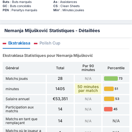
Buts
: Buts marqués
As
: Assistances
GC
: Buts concédés
CS
: Clean Sheets
PEN
: Penaltys marqués
Min'
: Minutes jouées
Nemanja Mijušković Statistiques - Détaillées
Ekstraklasa
Polish Cup
Ekstraklasa Statistiques pour Nemanja Mijušković
Par 90
Général
Total
Percentile
minutes
28
Matchs joués
N/A
73
50 minutes
1405
minutes
51
par match
€53,351
Salaire annuel
N/A
53
Participation aux
14
N/A
45
matchs
Matchs en tant que
14
N/A
N/A
remplaçant
Matchs où le joueur a