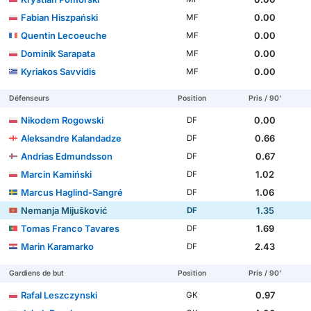
Fabian Hiszpański
0.00
MF
Quentin Lecoeuche
0.00
MF
Dominik Sarapata
0.00
MF
Kyriakos Savvidis
0.00
MF
Défenseurs
Position
Pris / 90'
Nikodem Rogowski
0.00
DF
Aleksandre Kalandadze
0.66
DF
Andrias Edmundsson
0.67
DF
Marcin Kamiński
1.02
DF
Marcus Haglind-Sangré
1.06
DF
Nemanja Mijušković
1.35
DF
Tomas Franco Tavares
1.69
DF
Marin Karamarko
2.43
DF
Gardiens de but
Position
Pris / 90'
Rafal Leszczynski
0.97
GK