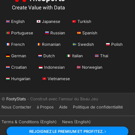
English
Japanese
Turkish
Portuguese
Russian
Spanish
French
Romanian
Swedish
Polish
German
Dutch
Italian
Thai
Croatian
Indonesian
Norwegian
Hungarian
Vietnamese
©
FootyStats
- Construit avec l'amour du Beau Jeu
Nous Contacter
à Propos
Aide
Politique de confidentialité
Terms & Conditions (English)
News (English)
REJOIGNEZ LE PREMIUM ET PROFITEZ.