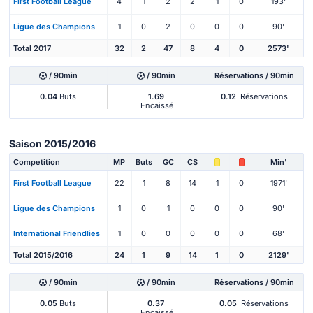
First Football League
4
1
2
2
1
0
193'
Ligue des Champions
1
0
2
0
0
0
90'
Total 2017
32
2
47
8
4
0
2573'
/ 90min
/ 90min
Réservations / 90min
0.04
Buts
1.69
0.12
Réservations
Encaissé
Saison 2015/2016
Competition
MP
Buts
GC
CS
Min'
First Football League
22
1
8
14
1
0
1971'
Ligue des Champions
1
0
1
0
0
0
90'
International Friendlies
1
0
0
0
0
0
68'
Total 2015/2016
24
1
9
14
1
0
2129'
/ 90min
/ 90min
Réservations / 90min
0.05
Buts
0.37
0.05
Réservations
Encaissé