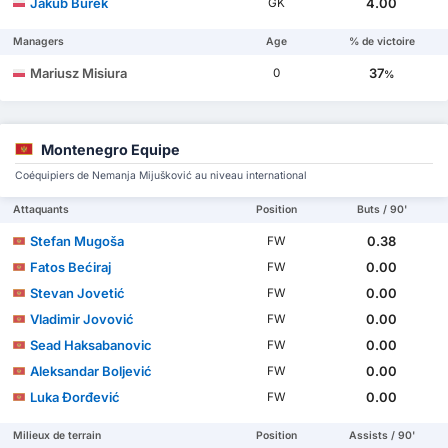
Jakub Burek
4.00
GK
Managers
Age
% de victoire
Mariusz Misiura
37
0
%
Montenegro Equipe
Coéquipiers de Nemanja Mijušković au niveau international
Attaquants
Position
Buts / 90'
Stefan Mugoša
0.38
FW
Fatos Bećiraj
0.00
FW
Stevan Jovetić
0.00
FW
Vladimir Jovović
0.00
FW
Sead Haksabanovic
0.00
FW
Aleksandar Boljević
0.00
FW
Luka Đorđević
0.00
FW
Milieux de terrain
Position
Assists / 90'