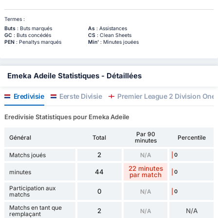
Termes :
Buts
: Buts marqués
As
: Assistances
GC
: Buts concédés
CS
: Clean Sheets
PEN
: Penaltys marqués
Min'
: Minutes jouées
Emeka Adeile Statistiques - Détaillées
Eredivisie
Eerste Divisie
Premier League 2 Division One
Eredivisie Statistiques pour Emeka Adeile
Par 90
Général
Total
Percentile
minutes
2
Matchs joués
N/A
0
22 minutes
44
minutes
0
par match
Participation aux
0
N/A
0
matchs
Matchs en tant que
2
N/A
N/A
remplaçant