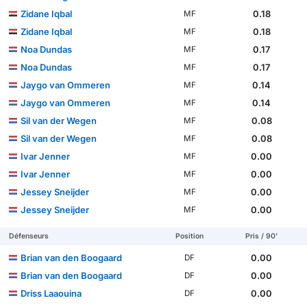
Zidane Iqbal
0.18
MF
Zidane Iqbal
0.18
MF
Noa Dundas
0.17
MF
Noa Dundas
0.17
MF
Jaygo van Ommeren
0.14
MF
Jaygo van Ommeren
0.14
MF
Sil van der Wegen
0.08
MF
Sil van der Wegen
0.08
MF
Ivar Jenner
0.00
MF
Ivar Jenner
0.00
MF
Jessey Sneijder
0.00
MF
Jessey Sneijder
0.00
MF
Défenseurs
Position
Pris / 90'
Brian van den Boogaard
0.00
DF
Brian van den Boogaard
0.00
DF
Driss Laaouina
0.00
DF