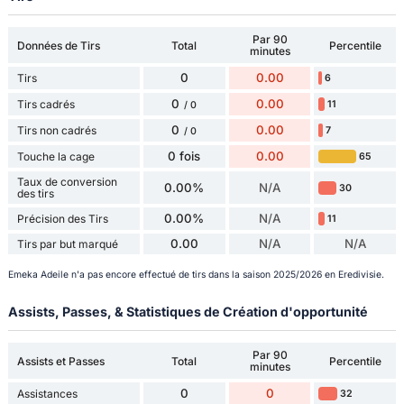
Par 90
Données de Tirs
Total
Percentile
minutes
0
0.00
Tirs
6
0
0.00
Tirs cadrés
11
/ 0
0
0.00
Tirs non cadrés
7
/ 0
0 fois
0.00
Touche la cage
65
Taux de conversion
0.00%
N/A
30
des tirs
0.00%
N/A
Précision des Tirs
11
0.00
N/A
N/A
Tirs par but marqué
Emeka Adeile n'a pas encore effectué de tirs dans la saison 2025/2026 en Eredivisie.
Assists, Passes, & Statistiques de Création d'opportunité
Par 90
Assists et Passes
Total
Percentile
minutes
0
0
Assistances
32