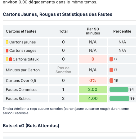
environ 0.00 dégagements dans le même temps.
Cartons Jaunes, Rouges et Statistiques des Fautes
Par 90
Cartons et fautes
Total
Percentile
minutes
0
N/A
N/A
Cartons jaunes
0
N/A
N/A
Cartons rouges
0
0
Cartons totaux
17
Pas de
N/A
Minutes par Carton
17
Sanction
0
0%
Cartons Over 0,5
18
1
2.00
Fautes Commises
94
2
4.00
Fautes Subies
99
Emeka Adeile n'a reçu aucune sanction (carton jaune ou carton rouge) durant cette
saison Eredivisie.
Buts et xG (Buts Attendus)