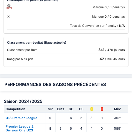
Marqué
0
/ 0 penaltys
PEN
Manqué
0
/ 0 penaltys
Taux de Conversion sur Penalty :
N/A
Classement par résultat (ligue actuelle)
341
Classement par Buts
/ 479 joueurs
42
Rang par buts pris
/ 196 Joueurs
PERFORMANCES DES SAISONS PRÉCÉDENTES
Saison 2024/2025
Competition
MP
Buts
GC
CS
Min'
U18 Premier League
5
1
4
2
3
1
392'
Premier League 2
8
3
6
4
1
0
589'
Division One U23