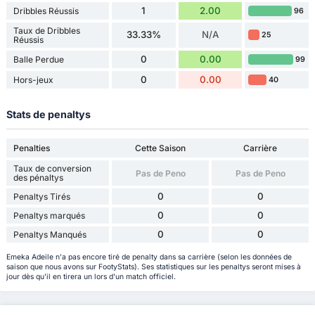
1
2.00
Dribbles Réussis
96
Taux de Dribbles
33.33%
N/A
25
Réussis
0
0.00
Balle Perdue
99
0
0.00
Hors-jeux
40
Stats de penaltys
Penalties
Cette Saison
Carrière
Taux de conversion
Pas de Peno
Pas de Peno
des pénaltys
0
0
Penaltys Tirés
0
0
Penaltys marqués
0
0
Penaltys Manqués
Emeka Adeile n'a pas encore tiré de penalty dans sa carrière (selon les données de
saison que nous avons sur FootyStats). Ses statistiques sur les penaltys seront mises à
jour dès qu'il en tirera un lors d'un match officiel.