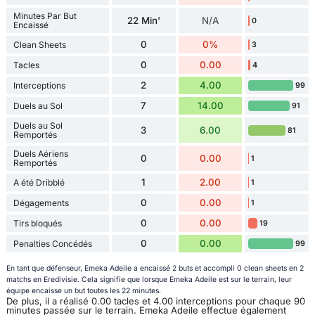
Minutes Par But
22 Min'
N/A
0
Encaissé
0
0%
Clean Sheets
3
0
0.00
Tacles
4
2
4.00
Interceptions
99
7
14.00
Duels au Sol
91
Duels au Sol
3
6.00
81
Remportés
Duels Aériens
0
0.00
1
Remportés
1
2.00
A été Dribblé
1
0
0.00
Dégagements
1
0
0.00
Tirs bloqués
19
0
0.00
Penalties Concédés
99
En tant que défenseur, Emeka Adeile a encaissé 2 buts et accompli 0 clean sheets en 2
matchs en Eredivisie. Cela signifie que lorsque Emeka Adeile est sur le terrain, leur
équipe encaisse un but toutes les 22 minutes.
De plus, il a réalisé 0.00 tacles et 4.00 interceptions pour chaque 90
minutes passée sur le terrain. Emeka Adeile effectue également