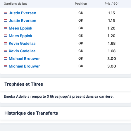
Gardiens de but
Position
Pris / 90'
Justin Eversen
1.15
GK
Justin Eversen
1.15
GK
Mees Eppink
1.20
GK
Mees Eppink
1.20
GK
Kevin Gadellaa
1.68
GK
Kevin Gadellaa
1.68
GK
Michael Brouwer
3.00
GK
Michael Brouwer
3.00
GK
Trophées et Titres
Emeka Adeile a remporté 0 titres jusqu'à présent dans sa carrière.
Historique des Transferts