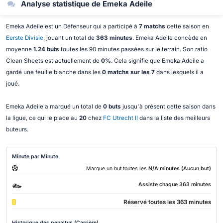
Analyse statistique de Emeka Adeile
Emeka Adeile est un Défenseur qui a participé à
7 matchs
cette saison en
Eerste Divisie
, jouant un total de
363 minutes
. Emeka Adeile concède en
moyenne
1.24 buts
toutes les 90 minutes passées sur le terrain. Son ratio
Clean Sheets est actuellement de
0%
. Cela signifie que Emeka Adeile a
gardé une feuille blanche dans les
0 matchs sur les 7
dans lesquels il a
joué.
Emeka Adeile a marqué un total de
0 buts
jusqu'à présent cette saison dans
la ligue, ce qui le place au
20
chez
FC Utrecht II
dans la liste des meilleurs
buteurs.
Minute par Minute
Marque un but toutes les
N/A minutes (Aucun but)
Assiste chaque 363 minutes
Réservé toutes les 363 minutes
Historique des penaltys (Carrière)