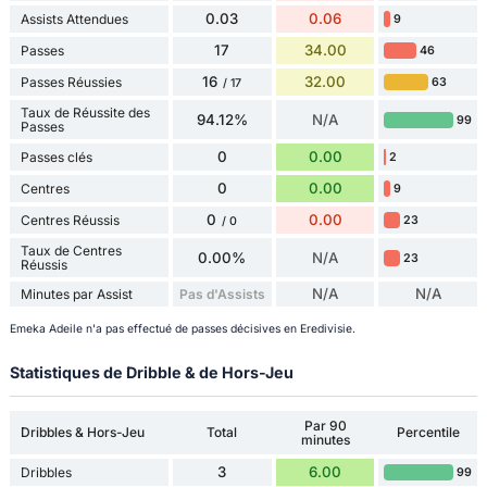
0.03
0.06
Assists Attendues
9
17
34.00
Passes
46
16
32.00
Passes Réussies
63
/ 17
Taux de Réussite des
94.12%
N/A
99
Passes
0
0.00
Passes clés
2
0
0.00
Centres
9
0
0.00
Centres Réussis
23
/ 0
Taux de Centres
0.00%
N/A
23
Réussis
N/A
N/A
Minutes par Assist
Pas d'Assists
Emeka Adeile n'a pas effectué de passes décisives en Eredivisie.
Statistiques de Dribble & de Hors-Jeu
Par 90
Dribbles & Hors-Jeu
Total
Percentile
minutes
3
6.00
Dribbles
99