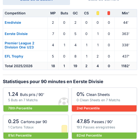
Competition
MP
Buts
GC
CS
Min'
Eredivisie
2
0
2
0
0
0
44'
Eerste Divisie
7
0
5
0
1
0
363'
Premier League 2
4
1
4
1
1
0
338'
Division One U23
EFL Trophy
5
0
8
1
2
0
437'
Total 2025/2026
18
1
19
2
4
0
1182'
Statistiques pour 90 minutes en Eerste Divisie
1.24
0%
Buts pris / 90'
Clean Sheets
5 Buts en 7 Matchs
0 Clean Sheets en 7 Matchs
78th Percentile
2nd Percentile
0.25
47.85
Cartons par 90
Passes / 90'
1 Cartons Totaux
193 Passes enregistrées
81st Percentile
82nd Percentile