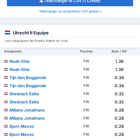
Télécharger le CSV (1 Credit)
Télécharger un échantillon CSV gratuit »
Utrecht II Equipe
Les coéquipiers de Emeka Adeile en club
Attaquants
Position
Buts / 90'
Noah Ohio
1.39
FW
Noah Ohio
1.39
FW
Tijn den Boggende
0.34
FW
Tijn den Boggende
0.34
FW
Shedrach Ebite
0.32
FW
Shedrach Ebite
0.32
FW
Miliano Jonathans
0.28
FW
Miliano Jonathans
0.28
FW
Bjorn Menzo
0.28
FW
Bjorn Menzo
0.28
FW