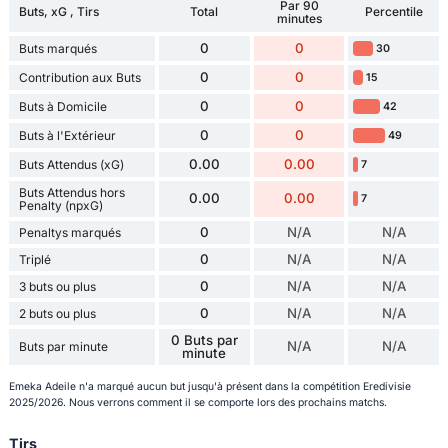
Par 90
Buts, xG , Tirs
Total
Percentile
minutes
0
0
Buts marqués
30
0
0
Contribution aux Buts
15
0
0
Buts à Domicile
42
0
0
Buts à l'Extérieur
49
0.00
0.00
Buts Attendus (xG)
7
Buts Attendus hors
0.00
0.00
7
Penalty (npxG)
0
N/A
N/A
Penaltys marqués
0
N/A
N/A
Triplé
0
N/A
N/A
3 buts ou plus
0
N/A
N/A
2 buts ou plus
0 Buts par
N/A
N/A
Buts par minute
minute
Emeka Adeile n'a marqué aucun but jusqu'à présent dans la compétition Eredivisie
2025/2026. Nous verrons comment il se comporte lors des prochains matchs.
Tirs