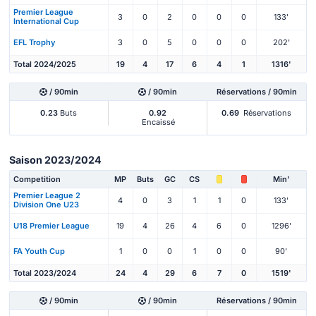
Premier League
3
0
2
0
0
0
133'
International Cup
EFL Trophy
3
0
5
0
0
0
202'
Total 2024/2025
19
4
17
6
4
1
1316'
/ 90min
/ 90min
Réservations / 90min
0.23
Buts
0.92
0.69
Réservations
Encaissé
Saison 2023/2024
Competition
MP
Buts
GC
CS
Min'
Premier League 2
4
0
3
1
1
0
133'
Division One U23
U18 Premier League
19
4
26
4
6
0
1296'
FA Youth Cup
1
0
0
1
0
0
90'
Total 2023/2024
24
4
29
6
7
0
1519'
/ 90min
/ 90min
Réservations / 90min