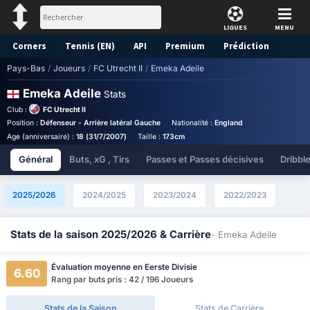
LIGUES
MENU
Corners
Tennis (EN)
API
Premium
Prédiction
Pays-Bas
/
Joueurs
/
FC Utrecht II
/
Emeka Adeile
Emeka Adeile
Stats
Club :
FC Utrecht II
Position :
Défenseur - Arrière latéral Gauche
Nationalité :
England
Birthplace :
Engl
Age (anniversaire) :
18 (31/7/2007)
Taille :
173cm
Général
Buts, xG , Tirs
Passes et Passes décisives
Dribbl
2025/2026
2024/2025
2023/2024
2022/2023
Stats de la saison 2025/2026 & Carrière
- Emeka Adeile
Évaluation moyenne en Eerste Divisie
6.60
Rang par buts pris : 42 / 196 Joueurs
Stats de la Saison
Stats de Carrière