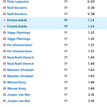
Driss Laaouina
0.00
DF
Noël Beulens
0.38
DF
Noël Beulens
0.38
DF
Emeka Adeile
1.24
DF
Emeka Adeile
1.24
DF
Viggo Plantinga
1.32
DF
Viggo Plantinga
1.32
DF
Per Kloosterboer
1.37
DF
Per Kloosterboer
1.37
DF
Neal Roëll Viereck
1.49
DF
Neal Roëll Viereck
1.49
DF
Massien Ghaddari
1.63
DF
Massien Ghaddari
1.63
DF
Wessel Kooy
1.66
DF
Wessel Kooy
1.66
DF
Jesper van Riel
2.16
DF
Jesper van Riel
2.16
DF