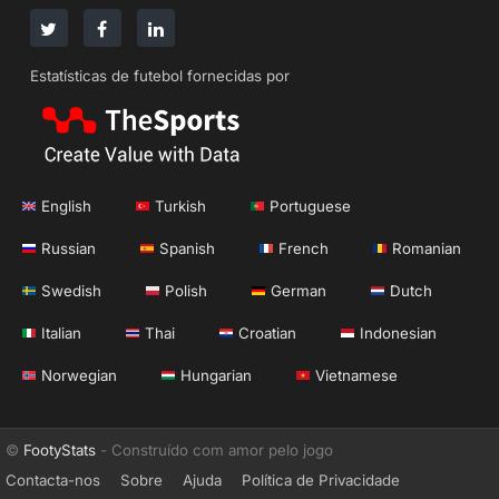
Estatísticas de futebol fornecidas por
English
Turkish
Portuguese
Russian
Spanish
French
Romanian
Swedish
Polish
German
Dutch
Italian
Thai
Croatian
Indonesian
Norwegian
Hungarian
Vietnamese
©
FootyStats
- Construído com amor pelo jogo
Contacta-nos
Sobre
Ajuda
Política de Privacidade