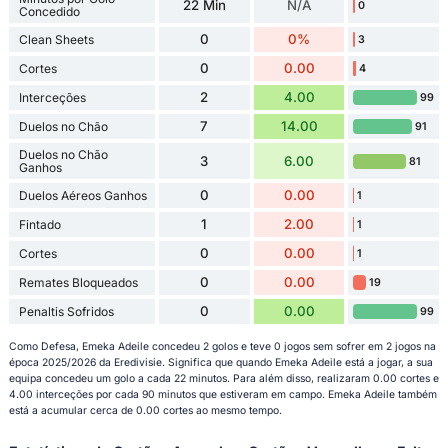
22 Min
N/A
0
Concedido
0
0%
Clean Sheets
3
0
0.00
Cortes
4
2
4.00
Interceções
99
7
14.00
Duelos no Chão
91
Duelos no Chão
3
6.00
81
Ganhos
0
0.00
Duelos Aéreos Ganhos
1
1
2.00
Fintado
1
0
0.00
Cortes
1
0
0.00
Remates Bloqueados
19
0
0.00
Penaltis Sofridos
99
Como Defesa, Emeka Adeile concedeu 2 golos e teve 0 jogos sem sofrer em 2 jogos na
época 2025/2026 da Eredivisie. Significa que quando Emeka Adeile está a jogar, a sua
equipa concedeu um golo a cada 22 minutos. Para além disso, realizaram 0.00 cortes e
4.00 interceções por cada 90 minutos que estiveram em campo. Emeka Adeile também
está a acumular cerca de 0.00 cortes ao mesmo tempo.