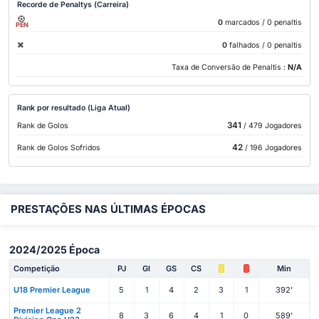
Recorde de Penaltys (Carreira)
0
marcados
/ 0 penaltis
PEN
0
falhados
/ 0 penaltis
Taxa de Conversão de Penaltis :
N/A
Rank por resultado (Liga Atual)
341
Rank de Golos
/ 479 Jogadores
42
Rank de Golos Sofridos
/ 196 Jogadores
PRESTAÇÕES NAS ÚLTIMAS ÉPOCAS
2024/2025 Época
Competição
PJ
Gl
GS
CS
Min
U18 Premier League
5
1
4
2
3
1
392'
Premier League 2
8
3
6
4
1
0
589'