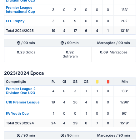
Division One U23
Premier League
3
0
2
0
0
0
133'
International Cup
EFL Trophy
3
0
5
0
0
0
202'
Total 2024/2025
19
4
17
6
4
1
1316'
/ 90 min
/ 90 min
Marcações / 90 min
0.23
Golos
0.92
0.69
Marcações
Sofreram
2023/2024 Época
Competição
PJ
Gl
GS
CS
Min
Premier League 2
4
0
3
1
1
0
133'
Division One U23
U18 Premier League
19
4
26
4
6
0
1296'
FA Youth Cup
1
0
0
1
0
0
90'
Total 2023/2024
24
4
29
6
7
0
1519'
/ 90 min
/ 90 min
Marcações / 90 min