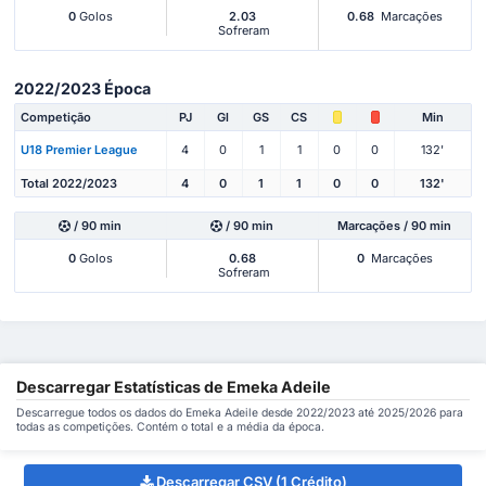
0
Golos
2.03
0.68
Marcações
Sofreram
2022/2023 Época
Competição
PJ
Gl
GS
CS
Min
U18 Premier League
4
0
1
1
0
0
132'
Total 2022/2023
4
0
1
1
0
0
132'
/ 90 min
/ 90 min
Marcações / 90 min
0
Golos
0.68
0
Marcações
Sofreram
Descarregar Estatísticas de Emeka Adeile
Descarregue todos os dados do Emeka Adeile desde 2022/2023 até 2025/2026 para
todas as competições. Contém o total e a média da época.
Descarregar CSV (1 Crédito)