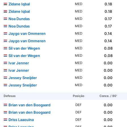
Zidane Iqbal
0.18
MED
Zidane Iqbal
0.18
MED
Noa Dundas
0.17
MED
Noa Dundas
0.17
MED
Jaygo van Ommeren
0.14
MED
Jaygo van Ommeren
0.14
MED
Sil van der Wegen
0.08
MED
Sil van der Wegen
0.08
MED
Ivar Jenner
0.00
MED
Ivar Jenner
0.00
MED
Jessey Sneijder
0.00
MED
Jessey Sneijder
0.00
MED
Defesas
Posição
Conce. / 90'
Brian van den Boogaard
0.00
DEF
Brian van den Boogaard
0.00
DEF
Driss Laaouina
0.00
DEF