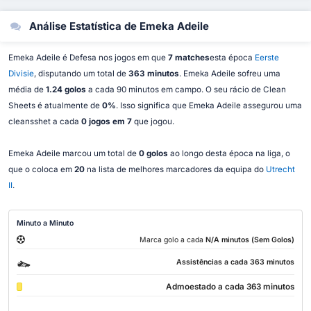
Análise Estatística de Emeka Adeile
Emeka Adeile é Defesa nos jogos em que
7 matches
esta época
Eerste
Divisie
, disputando um total de
363 minutos
. Emeka Adeile sofreu uma
média de
1.24 golos
a cada 90 minutos em campo. O seu rácio de Clean
Sheets é atualmente de
0%
. Isso significa que Emeka Adeile assegurou uma
cleansshet a cada
0 jogos em 7
que jogou.
Emeka Adeile marcou um total de
0 golos
ao longo desta época na liga, o
que o coloca em
20
na lista de melhores marcadores da equipa do
Utrecht
II
.
Minuto a Minuto
Marca golo a cada
N/A minutos (Sem Golos)
Assistências a cada 363 minutos
Admoestado a cada 363 minutos