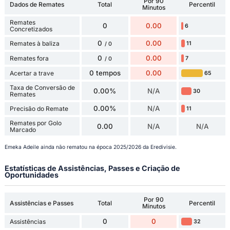
Por 90
Dados de Remates
Total
Percentil
Minutos
Remates
0
0.00
6
Concretizados
0
0.00
Remates à baliza
11
/ 0
0
0.00
Remates fora
7
/ 0
0 tempos
0.00
Acertar a trave
65
Taxa de Conversão de
0.00%
N/A
30
Remates
0.00%
N/A
Precisão do Remate
11
Remates por Golo
0.00
N/A
N/A
Marcado
Emeka Adeile ainda não rematou na época 2025/2026 da Eredivisie.
Estatísticas de Assistências, Passes e Criação de
Oportunidades
Por 90
Assistências e Passes
Total
Percentil
Minutos
0
0
Assistências
32