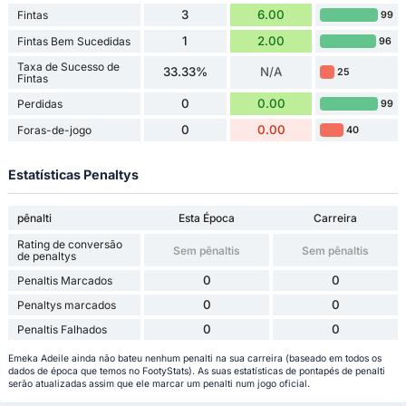
3
6.00
Fintas
99
1
2.00
Fintas Bem Sucedidas
96
Taxa de Sucesso de
33.33%
N/A
25
Fintas
0
0.00
Perdidas
99
0
0.00
Foras-de-jogo
40
Estatísticas Penaltys
pênalti
Esta Época
Carreira
Rating de conversão
Sem pênaltis
Sem pênaltis
de penaltys
0
0
Penaltis Marcados
0
0
Penaltys marcados
0
0
Penaltis Falhados
Emeka Adeile ainda não bateu nenhum penalti na sua carreira (baseado em todos os
dados de época que temos no FootyStats). As suas estatísticas de pontapés de penalti
serão atualizadas assim que ele marcar um penalti num jogo oficial.