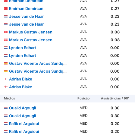
Emirhan Demircan
0.27
AVA
Emirhan Demircan
0.27
AVA
Jesse van de Haar
0.23
AVA
Jesse van de Haar
0.23
AVA
Markus Gustav Jensen
0.08
AVA
Markus Gustav Jensen
0.08
AVA
Lynden Edhart
0.00
AVA
Lynden Edhart
0.00
AVA
Gustav Vicente Arcos Sundqvist
0.00
AVA
Gustav Vicente Arcos Sundqvist
0.00
AVA
Adrian Blake
0.00
AVA
Adrian Blake
0.00
AVA
Médios
Posição
Assistências / 90'
Oualid Agougil
0.30
MED
Oualid Agougil
0.30
MED
Rafik el Arguioui
0.20
MED
Rafik el Arguioui
0.20
MED