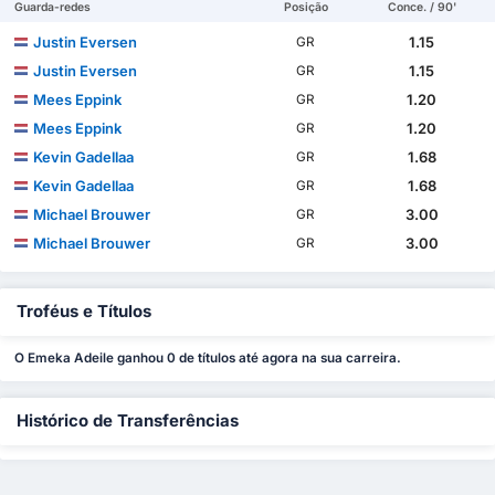
Guarda-redes
Posição
Conce. / 90'
Justin Eversen
1.15
GR
Justin Eversen
1.15
GR
Mees Eppink
1.20
GR
Mees Eppink
1.20
GR
Kevin Gadellaa
1.68
GR
Kevin Gadellaa
1.68
GR
Michael Brouwer
3.00
GR
Michael Brouwer
3.00
GR
Troféus e Títulos
O Emeka Adeile ganhou 0 de títulos até agora na sua carreira.
Histórico de Transferências