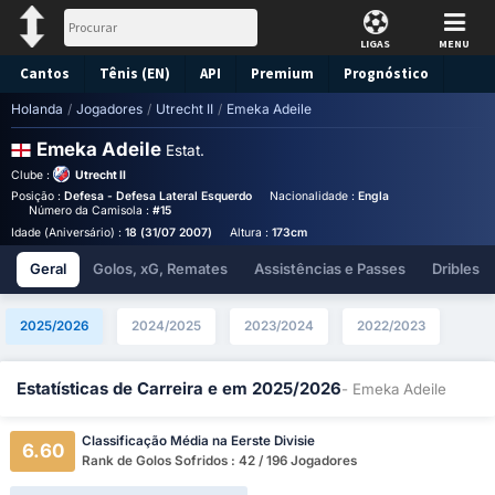
LIGAS
MENU
Cantos
Tênis (EN)
API
Premium
Prognóstico
Holanda
/
Jogadores
/
Utrecht II
/
Emeka Adeile
Emeka Adeile
Estat.
Clube :
Utrecht II
Posição :
Defesa - Defesa Lateral Esquerdo
Nacionalidade :
England
Birthplace :
E
Número da Camisola :
#15
Idade (Aniversário) :
18 (31/07 2007)
Altura :
173cm
Geral
Golos, xG, Remates
Assistências e Passes
Dribles
2025/2026
2024/2025
2023/2024
2022/2023
Estatísticas de Carreira e em 2025/2026
- Emeka Adeile
Classificação Média na Eerste Divisie
6.60
Rank de Golos Sofridos : 42 / 196 Jogadores