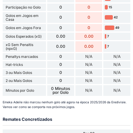
0
0
Participação no Golo
15
Golos em Jogos em
0
0
42
Casa
0
0
Golos em Jogos Fora
49
0.00
0.00
Golos Esperados (xG)
7
xG Sem Penaltis
0.00
0.00
7
(npxG)
0
N/A
N/A
Penaltys marcados
0
N/A
N/A
Hat-tricks
0
N/A
N/A
3 ou Mais Golos
0
N/A
N/A
2 ou Mais Golos
0 Minutos
N/A
N/A
Minutos por Golo
por Golo
Emeka Adeile não marcou nenhum golo até agora na época 2025/2026 da Eredivisie.
Vamos ver como se comporta nos próximos jogos.
Remates Concretizados