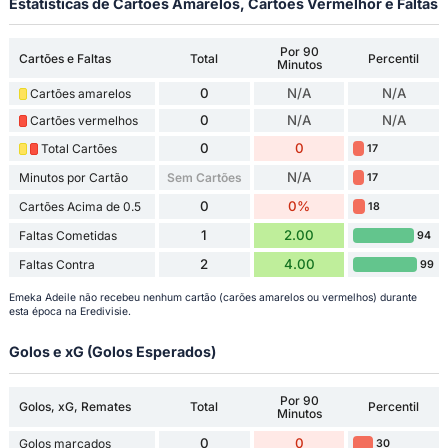
Estatísticas de Cartões Amarelos, Cartões Vermelhor e Faltas
Por 90
Cartões e Faltas
Total
Percentil
Minutos
0
N/A
N/A
Cartões amarelos
0
N/A
N/A
Cartões vermelhos
0
0
Total Cartões
17
N/A
Minutos por Cartão
Sem Cartões
17
0
0%
Cartões Acima de 0.5
18
1
2.00
Faltas Cometidas
94
2
4.00
Faltas Contra
99
Emeka Adeile não recebeu nenhum cartão (carões amarelos ou vermelhos) durante
esta época na Eredivisie.
Golos e xG (Golos Esperados)
Por 90
Golos, xG, Remates
Total
Percentil
Minutos
0
0
Golos marcados
30