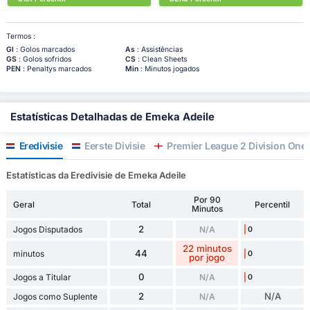
Termos :
Gl
: Golos marcados
As
: Assistências
GS
: Golos sofridos
CS
: Clean Sheets
PEN
: Penaltys marcados
Min
: Minutos jogados
Estatísticas Detalhadas de Emeka Adeile
Eredivisie
Eerste Divisie
Premier League 2 Division One
Estatísticas da Eredivisie de Emeka Adeile
Por 90
Geral
Total
Percentil
Minutos
2
Jogos Disputados
N/A
0
22 minutos
44
minutos
0
por jogo
0
Jogos a Titular
N/A
0
2
N/A
Jogos como Suplente
N/A