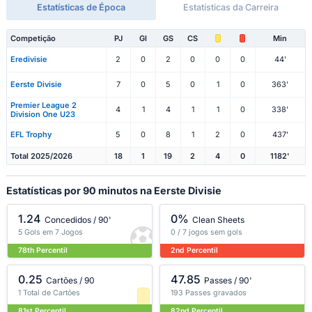
Estatísticas de Época
Estatísticas da Carreira
Competição
PJ
Gl
GS
CS
Min
Eredivisie
2
0
2
0
0
0
44'
Eerste Divisie
7
0
5
0
1
0
363'
Premier League 2
4
1
4
1
1
0
338'
Division One U23
EFL Trophy
5
0
8
1
2
0
437'
Total 2025/2026
18
1
19
2
4
0
1182'
Estatísticas por 90 minutos na Eerste Divisie
1.24
0%
Concedidos / 90'
Clean Sheets
5 Gols em 7 Jogos
0 / 7 jogos sem gols
78th Percentil
2nd Percentil
0.25
47.85
Cartões / 90
Passes / 90'
1 Total de Cartões
193 Passes gravados
81st Percentil
82nd Percentil