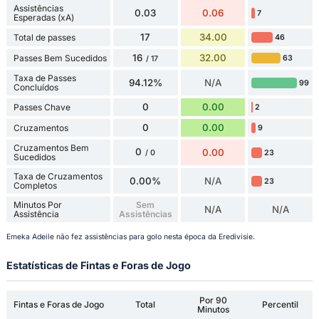
Assistências
0.03
0.06
7
Esperadas (xA)
17
34.00
Total de passes
46
16
32.00
Passes Bem Sucedidos
63
/ 17
Taxa de Passes
94.12%
N/A
99
Concluídos
0
0.00
Passes Chave
2
0
0.00
Cruzamentos
9
Cruzamentos Bem
0
0.00
23
/ 0
Sucedidos
Taxa de Cruzamentos
0.00%
N/A
23
Completos
Minutos Por
Sem
N/A
N/A
Assistência
Assistências
Emeka Adeile não fez assistências para golo nesta época da Eredivisie.
Estatísticas de Fintas e Foras de Jogo
Por 90
Fintas e Foras de Jogo
Total
Percentil
Minutos