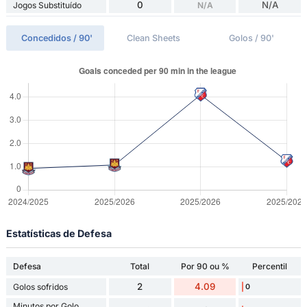
0
N/A
Jogos Substituído
N/A
Concedidos / 90'
Clean Sheets
Golos / 90'
Estatísticas de Defesa
Defesa
Total
Por 90 ou %
Percentil
2
4.09
Golos sofridos
0
Minutos por Golo