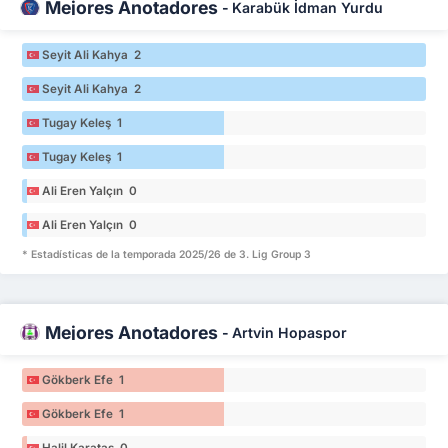
Mejores Anotadores
-
Karabük İdman Yurdu
Seyit Ali Kahya 2
Seyit Ali Kahya 2
Tugay Keleş 1
Tugay Keleş 1
Ali Eren Yalçın 0
Ali Eren Yalçın 0
* Estadísticas de la temporada 2025/26 de 3. Lig Group 3
Mejores Anotadores
-
Artvin Hopaspor
Gökberk Efe 1
Gökberk Efe 1
Halil Karataş 0