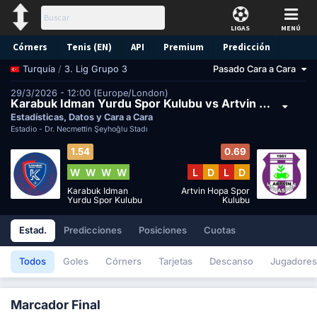
LIGAS
MENÚ
Córners
Tenis (EN)
API
Premium
Predicción
/
3. Lig Grupo 3
Pasado Cara a Cara
Turquía
29/3/2026 - 12:00 (Europe/London)
Karabuk Idman Yurdu Spor Kulubu vs Artvin Hopa Spor Kulubu
Estadísticas, Datos y Cara a Cara
Estadio -
Dr. Necmettin Şeyhoğlu Stadı
1.54
0.69
W
W
W
W
L
D
L
D
Karabuk Idman
Artvin Hopa Spor
Yurdu Spor Kulubu
Kulubu
Estad.
Predicciones
Posiciones
Cuotas
Todos
Goles
Córners
Tarjetas
Descanso
Jugadores
Marcador Final