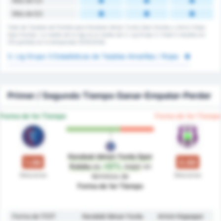
Más de 5,5
Más de 6,5
Total de Tarjetas de Partido para Karabuk Idman Yurdu Spor Kulubu y Artvin Hopa
Spor Kulubu. La media de la liga es la media de 3. Lig Grupo 3. Hubo 0 tarjetas en
212 partidos en la temporada 2025/2026.
3. Lig Grupo 3 Estadísticas de Tarjetas Amarillas / Rojas
Primer / Segundo Tiempo Ganar-Empatar-Perder
Forma de 1er Tiempo
Forma de 1er Tiempo
Karabuk Idman Yurdu Spor
1.08
0.69
Kulubu
es
+57%
mejor
en
Descanso
Descanso
términos de
Forma de 1er Tiempo
Forma de 1T/2T
Karabük İdman Yurdu
Artvin Hopaspor