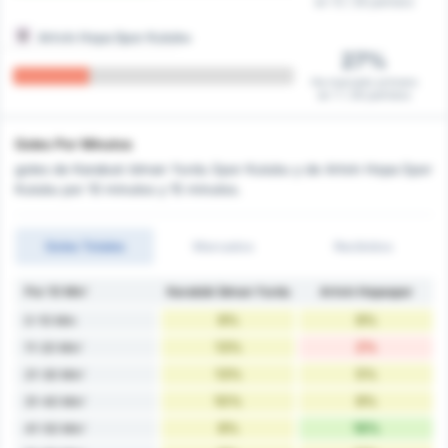
en 13 / 26 partidos
Artvin Hopa Spor Kulubu
27%
Ha marcado primero
en 7 / 26 partidos
Goles Por Minutos
goles de Karabuk Idman Yurdu Spor Kulubu y de Artvin Hopa Spor
Kulubu por 10 minutos y 15 minutos.
Goles Totales
Marcados
Recibidos
Por 10 Min'
Karabük İdman Yurdu
Artvin Hopaspor
9%
9%
0-10 Min
13%
2%
11-20 Min'
13%
5%
21-30 Min'
10%
9%
31-40 Min'
9%
16%
41-50 Min'