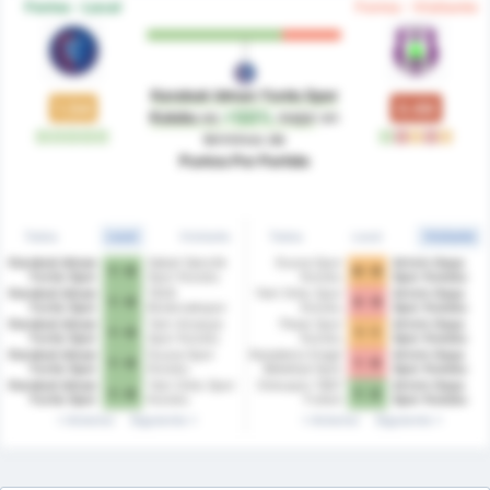
Forma - Local
Forma - Visitante
Karabuk Idman Yurdu Spor
1.54
0.69
Kulubu
es
+123%
mejor
en
V
V
V
V
V
V
D
E
D
E
términos de
Puntos Por Partido
Todos
Local
Visitante
Todos
Local
Visitante
Karabuk Idman
Sebat Genclik
Duzce Spor
Artvin Hopa
1 - 0
0 - 0
Yurdu Spor
Spor Kulubu
Kulubu
Spor Kulubu
Kulubu
Karabuk Idman
1926
Yeni Ordu Spor
Artvin Hopa
1 - 0
3 - 0
Yurdu Spor
Bulancakspor
Kulubu
Spor Kulubu
Kulubu
Karabuk Idman
Yeni Amasya
Pazar Spor
Artvin Hopa
1 - 0
1 - 1
Yurdu Spor
Spor Kulubu
Kulubu
Spor Kulubu
Kulubu
Karabuk Idman
Duzce Spor
Karadeniz Eregli
Artvin Hopa
1 - 0
1 - 0
Yurdu Spor
Kulubu
Belediye Spor
Spor Kulubu
Kulubu
Kulubu
Karabuk Idman
Yeni Ordu Spor
Orduspor 1967
Artvin Hopa
1 - 0
1 - 2
Yurdu Spor
Kulubu
Futbol
Spor Kulubu
Kulubu
Isletmeciligi
Anterior
Siguiente
Anterior
Siguiente
Spor Kulubu