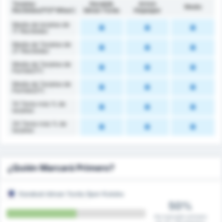
Tarjetas
Karabük
Artvin
Medio
Recibidas(1ª/2ª Mitad )
İdman Yurdu
Hopaspor
Media de tarjetas de
1T Recibidas
Media de Tarjetas de
2T Recibidas
Media de Tarjetas de
Partido(1T)
Media de Tarjetas de
Partido(2T)
1H Tenía más % de
tarjetas
2H Tenía más % de
tarjetas
¿Quién Marcará Primero?
Karabuk Idman Yurdu Spor Kulubu
50%
Ha marcado primero