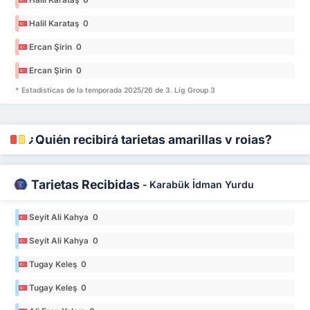
Halil Karataş 0
Ercan Şirin 0
Ercan Şirin 0
* Estadísticas de la temporada 2025/26 de 3. Lig Group 3
¿Quién recibirá tarjetas amarillas y rojas?
Tarjetas Recibidas
-
Karabük İdman Yurdu
Seyit Ali Kahya 0
Seyit Ali Kahya 0
Tugay Keleş 0
Tugay Keleş 0