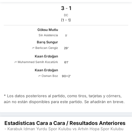
3
-
1
DC
(1 - 1)
Göksu Mutlu
Sin Asistencia
1'
Barış Sungur
Berkcan Cengiz
29'
Kaan Erdoğan
Muhammed Semih Kocatürk
61'
Kaan Erdoğan
Osman Boz
90+2'
* Los datos posteriores al partido, como tiros, tarjetas y córners,
aún no están disponibles para este partido. Se añadirán en breve.
Estadísticas Cara a Cara / Resultados Anteriores
- Karabuk Idman Yurdu Spor Kulubu vs Artvin Hopa Spor Kulubu