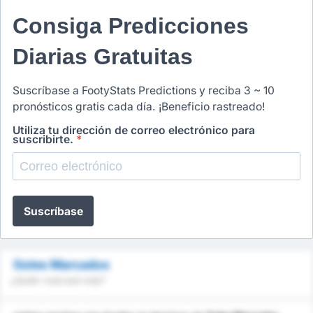
Consiga Predicciones
Diarias Gratuitas
Suscríbase a FootyStats Predictions y reciba 3 ~ 10
pronósticos gratis cada día. ¡Beneficio rastreado!
Utiliza tu dirección de correo electrónico para
suscribirte.
*
Suscríbase
Goles Marcados
¿Quién marcará más?