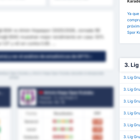
Karade
Ya que 
comprue
próximo
ğli BSK vs Artvin Hopaspor (2025/2026, Jornada 18)
Spor Ku
Ereğli BSK) muestran mejor rendimiento en casa: 50%
 1.07 y xG en contra 0.85. ...
tis) y ver el análisis de estadísticas de GPT5 »
3. Li
elediye Spor Kulubu y Artvin Hopa Spor Kulubu durante la temporada
3. Lig Gr
actual
3. Lig Gr
Artvin Hopa Spor Kulubu
Turquía - 3. Lig Grupo 3
3. Lig Gr
Posición.
13
/ 16
3. Lig G
Forma
Resultados
PPP
General
0.88
D
V
E
V
D
3. Lig Gr
Local
1.00
D
V
D
V
D
3. Lig Gr
Visitante
0.78
D
D
D
E
V