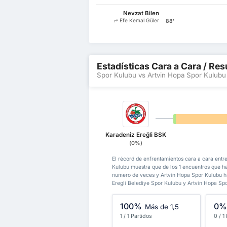
Nevzat Bilen
Efe Kemal Güler
88'
Estadísticas Cara a Cara / Res
Spor Kulubu vs Artvin Hopa Spor Kulubu
0%
Karadeniz Ereğli BSK
(0%)
El récord de enfrentamientos cara a cara entr
Kulubu muestra que de los 1 encuentros que h
numero de veces y Artvin Hopa Spor Kulubu h
Eregli Belediye Spor Kulubu y Artvin Hopa Sp
100%
0
Más de 1,5
1 / 1 Partidos
0 / 1