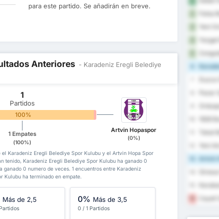
Sebat G
1
para este partido. Se añadirán en breve.
Fatsa B
2
Yeni Or
3
Yozgat 
4
Zongul
5
ultados Anteriores
- Karadeniz Eregli Belediye
Karaden
6
Duzce 
7
Pazar 
8
1
Partidos
Orduspo
9
100%
0%
1926 B
10
Artvin Hopaspor
Tokat B
11
1 Empates
(0%)
(100%)
Yeni A
12
e el Karadeniz Eregli Belediye Spor Kulubu y el Artvin Hopa Spor
Artvin 
13
an tenido, Karadeniz Eregli Belediye Spor Kulubu ha ganado 0
a ganado 0 numero de veces. 1 encuentros entre Karadeniz
Giresun
14
or Kulubu ha terminado en empate.
Karabu
15
%
0%
Cayeli 
16
Más de 2,5
Más de 3,5
 Partidos
0 / 1 Partidos