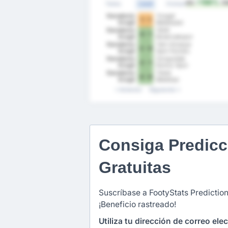
es
+156%
me
Todos
Local
Visitante
Karadeniz
Yozgat
1 - 1
Eregli
Belediyesi
Belediye
Bozokspor
Karadeniz
1926
4 - 1
Spor Kulubu
Eregli
Bulancakspor
Belediye
Karadeniz
Yeni Amasya
2 - 0
Spor Kulubu
Eregli
Spor Kulubu
Belediye
Karadeniz
Zonguldak
2 - 1
Spor Kulubu
Eregli
Komur Spor
Belediye
Kulubu
Karadeniz
Tokat
4 - 0
Spor Kulubu
Eregli
Belediye
Belediye
Plevne Spor
Anterior
Siguiente
Spor Kulubu
Kulubu
Consiga Predicc
Gratuitas
Suscríbase a FootyStats Prediction
¡Beneficio rastreado!
Utiliza tu dirección de correo ele