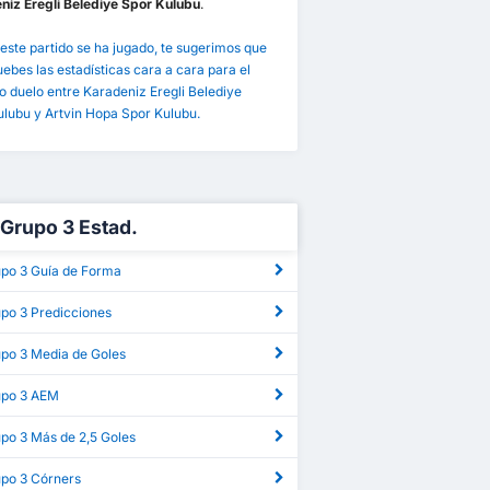
niz Eregli Belediye Spor Kulubu
.
este partido se ha jugado, te sugerimos que
bes las estadísticas cara a cara para el
 duelo entre Karadeniz Eregli Belediye
lubu y Artvin Hopa Spor Kulubu.
g Grupo 3 Estad.
upo 3 Guía de Forma
upo 3 Predicciones
upo 3 Media de Goles
rupo 3 AEM
upo 3 Más de 2,5 Goles
upo 3 Córners