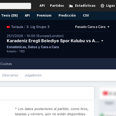
API
Partidos
Estadísticas
Ligas
Tenis (EN)
API
Premium
Predicción
CSV
/
3. Lig Grupo 3
Pasado Cara a Cara
Turquía
25/1/2026 - 10:00 (Europe/London)
Karadeniz Eregli Belediye Spor Kulubu vs Artvin Hopa Spor Kulubu
Estadísticas, Datos y Cara a Cara
Estadio -
TBD
Cuotas
Descanso
Jugadores
3. L
Equipo
* Los datos posteriores al partido, como tiros,
tarjetas y córners, aún no están disponibles