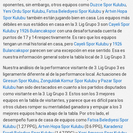
oponentes, sin embargo, otros equipos como
Duzce Spor Kulubu
,
Yeni Ordu Spor Kulubu
,
Fatsa Belediyesi Spor Kulubu
y
Artvin Hopa
Spor Kulubu
también están jugando bien en casa. Los equipos más
débiles en sus estádios en casa en la 3. Lig Grupo 3 son
Cayeli Spor
Kulubu
y
1926 Bulancakspor
con una desafortunada cuenta de
puntos de 17 y 14 respectivamente. Es raro que los equipos
tengan un mal historial en casa, pero
Cayeli Spor Kulubu
y
1926
Bulancakspor
parecen ser una excepción en ese sentido. Esa es
nuestra información general sobre la tabla local de 3. Lig Grupo 3.
Nuestra análisis de la performance visitante de 3. Lig Grupo 3 es
ligeramente diferente al de la performance local. Actuaciones de
Giresun Spor Klubu
,
Zonguldak Komur Spor Kulubu
y
Pazar Spor
Kulubu
han sido destacados en cuanto a los partidos disputados
como visitante en la 3. Lig Grupo 3. Estos son los 3 mejores
equipos en la tabla de visitantes, y parece que es difícil para los
otros clubes romper su mentalidad ganadora y empujar a los 3
mejores equipos hacia abajo de la tabla. Por otro lado, el
desempeño fuera de casa de equipos como
Fatsa Belediyesi Spor
Kulubu
(1.27 PPG),
Artvin Hopa Spor Kulubu
(0.6 PPG),
Karadeniz