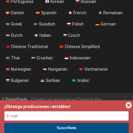
Portuguese
Korean
Russian
Danish
Spanish
French
Romanian
Greek
Swedish
Polish
German
Dutch
Italian
Czech
Chinese Traditional
Chinese Simplified
Thai
Croatian
Indonesian
Norwegian
Hungarian
Vietnamese
Bulgarian
Serbian
Arabic
©
FootyStats
- Creado con Amor para el Deporte Rey
¡Obtenga predicciones rentables!
Contáctanos
Sobre nosotros
Ayuda
Política de Privacidad
Terms & Conditions (English)
News (English)
ÚNETE A PREMIUM. GANA AHORA.