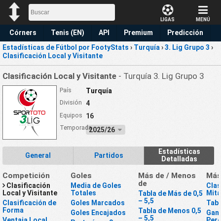
LIGAS
MENÚ
Córners
Tenis (EN)
API
Premium
Predicción
Estadísticas de Fútbol por FootyStats
›
Turquía
›
3. Lig Grupo 3
›
Clasificación Local y Visitante
Clasificación Local y Visitante
- Turquía 3. Lig Grupo 3
País
Turquía
División
4
Equipos
16
Temporada
2025/26
Estadísticas
General
Partidos
Detalladas
Competición
Goles
Más de / Menos
Má
de
Clasificación
Media de Goles
Clas
Local y Visitante
Totales
Mit
Tabla de Más de 0,5
– 5,5
Clasificación de
Goles Marcados
Tabl
Forma
Tabla de Menos 0,5
Goles Encajados
Gan
– 5,5
Ventaja Local
Perd