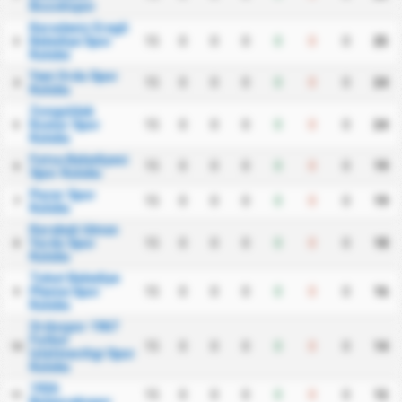
Bozokspor
Karadeniz Eregli
Belediye Spor
15
0
0
0
0
0
0
25
3
Kulubu
Yeni Ordu Spor
15
0
0
0
0
0
0
24
4
Kulubu
Zonguldak
Komur Spor
15
0
0
0
0
0
0
24
5
Kulubu
Fatsa Belediyesi
15
0
0
0
0
0
0
19
6
Spor Kulubu
Pazar Spor
15
0
0
0
0
0
0
19
7
Kulubu
Karabuk Idman
Yurdu Spor
15
0
0
0
0
0
0
18
8
Kulubu
Tokat Belediye
Plevne Spor
15
0
0
0
0
0
0
16
9
Kulubu
Orduspor 1967
Futbol
15
0
0
0
0
0
0
14
10
Isletmeciligi Spor
Kulubu
1926
15
0
0
0
0
0
0
12
11