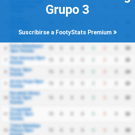
Karadeniz Eregli
Grupo 3
Belediye Spor
15
0
0
0
0
0
0
32
3
Kulubu
Yozgat
Belediyesi
15
0
0
0
0
0
0
32
4
Bozokspor
Suscribirse a FootyStats Premium
Duzce Spor
15
0
0
0
0
0
0
31
5
Kulubu
Fatsa Belediyesi
15
0
0
0
0
0
0
30
6
Spor Kulubu
Yeni Amasya Spor
15
0
0
0
0
0
0
25
7
Kulubu
Pazar Spor
15
0
0
0
0
0
0
24
8
Kulubu
Artvin Hopa Spor
15
0
0
0
0
0
0
23
9
Kulubu
Karabuk Idman
Yurdu Spor
15
0
0
0
0
0
0
23
10
Kulubu
Zonguldak
Komur Spor
15
0
0
0
0
0
0
22
11
Kulubu
Tokat Belediye
Plevne Spor
15
0
0
0
0
0
0
20
12
Kulubu