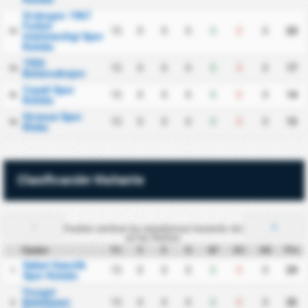
Orduspor 1967
Futbol
15
0
0
0
0
0
0
20
13
Isletmeciligi Spor
Kulubu
1926
15
0
0
0
0
0
0
17
14
Bulancakspor
Cayeli Spor
15
0
0
0
0
0
0
14
15
Kulubu
Giresun Spor
15
0
0
0
0
0
0
13
16
Klubu
Clasificación Visitante
Puedes cambiar las estadísticas haciendo clic
en las flechas.
Equipo
PJ
V
E
D
GF
GC
DG
Pts
Sebat Genclik
15
0
0
0
0
0
0
29
1
Spor Kulubu
Yozgat
Belediyesi
15
0
0
0
0
0
0
25
2