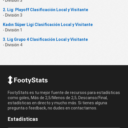
- División 3
2. Lig: Playoff Clasificación Local y Visitante
- División 3
Kadın Süper Ligi Clasificación Local y Visitante
- División 1
3. Lig Grupo 4 Clasificación Local y Visitante
- División 4
FootyStats es tu mejor fuente de recursos para estadísticas
como goles, Más de 2,5/Menos de 2,5, Descanso/Final,
estadísticas en directo y mucho más. Si tienes alguna
pregunta o feedback, no dudes en contactarnos.
Estadísticas