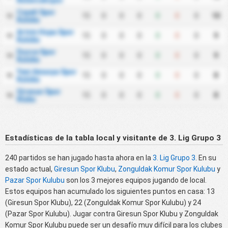
Bulancakspor
Cayeli Spor
15
0
0
0
0
0
0
10
12
Kulubu
Artvin Hopa Spor
15
0
0
0
0
0
0
9
13
Kulubu
Duzce Spor
15
0
0
0
0
0
0
9
14
Kulubu
Yeni Amasya Spor
15
0
0
0
0
0
0
8
15
Kulubu
Giresun Spor
15
0
0
0
0
0
0
8
16
Klubu
Estadísticas de la tabla local y visitante de 3. Lig Grupo 3
240 partidos se han jugado hasta ahora en la
3. Lig Grupo 3
. En su
estado actual,
Giresun Spor Klubu
,
Zonguldak Komur Spor Kulubu
y
Pazar Spor Kulubu
son los 3 mejores equipos jugando de local.
Estos equipos han acumulado los siguientes puntos en casa: 13
(Giresun Spor Klubu), 22 (Zonguldak Komur Spor Kulubu) y 24
(Pazar Spor Kulubu). Jugar contra Giresun Spor Klubu y Zonguldak
Komur Spor Kulubu puede ser un desafío muy difícil para los clubes