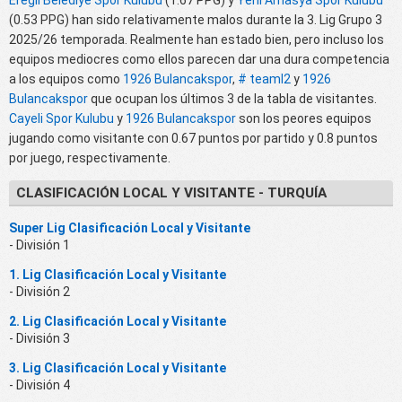
Eregli Belediye Spor Kulubu
(1.67 PPG) y
Yeni Amasya Spor Kulubu
(0.53 PPG) han sido relativamente malos durante la 3. Lig Grupo 3
2025/26 temporada. Realmente han estado bien, pero incluso los
equipos mediocres como ellos parecen dar una dura competencia
a los equipos como
1926 Bulancakspor
,
# teaml2
y
1926
Bulancakspor
que ocupan los últimos 3 de la tabla de visitantes.
Cayeli Spor Kulubu
y
1926 Bulancakspor
son los peores equipos
jugando como visitante con 0.67 puntos por partido y 0.8 puntos
por juego, respectivamente.
CLASIFICACIÓN LOCAL Y VISITANTE - TURQUÍA
Super Lig Clasificación Local y Visitante
- División 1
1. Lig Clasificación Local y Visitante
- División 2
2. Lig Clasificación Local y Visitante
- División 3
3. Lig Clasificación Local y Visitante
- División 4