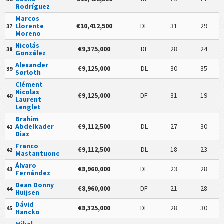
Rodríguez
Marcos
Llorente
€10,412,500
DF
31
29
37
Moreno
Nicolás
€9,375,000
DL
28
24
38
González
Alexander
€9,125,000
DL
30
35
39
Sørloth
Clément
Nicolas
€9,125,000
DF
31
19
40
Laurent
Lenglet
Brahim
Abdelkader
€9,112,500
DL
27
30
41
Diaz
Franco
€9,112,500
DL
18
23
42
Mastantuono
Álvaro
€8,960,000
DF
23
28
43
Fernández
Dean Donny
€8,960,000
DF
21
28
44
Huijsen
Dávid
€8,325,000
DF
28
30
45
Hancko
Mikel