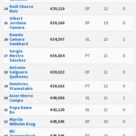
Raúl Chasco
€29,110
DF
22
0
24
Ruiz
Gibert
Jordana
€30,160
DF
19
0
25
Camara
Dawda
Camara
€34,307
DL
23
2
26
Sankharé
Sergio
Mestre
€36,834
PT
21
0
27
Sánchez
Antonio
Salguero
€38,022
DF
21
0
28
Quiñones
Dimitrios
€38,616
PT
23
0
29
Stamatakis
Asier Hierro
€40,560
DL
21
1
30
Campo
Papa Dame
€42,120
DL
21
0
31
Ba
Martín
€45,545
DF
20
0
32
Wilhelm Krug
Nil
Torreguitart
€45,545
PT
24
0
33