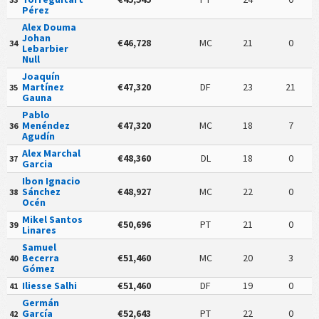
Pérez
Alex Douma
Johan
€46,728
MC
21
0
34
Lebarbier
Null
Joaquín
Martínez
€47,320
DF
23
21
35
Gauna
Pablo
Menéndez
€47,320
MC
18
7
36
Agudín
Alex Marchal
€48,360
DL
18
0
37
Garcia
Ibon Ignacio
Sánchez
€48,927
MC
22
0
38
Océn
Mikel Santos
€50,696
PT
21
0
39
Linares
Samuel
Becerra
€51,460
MC
20
3
40
Gómez
Iliesse Salhi
€51,460
DF
19
0
41
Germán
García
€52,643
PT
22
0
42