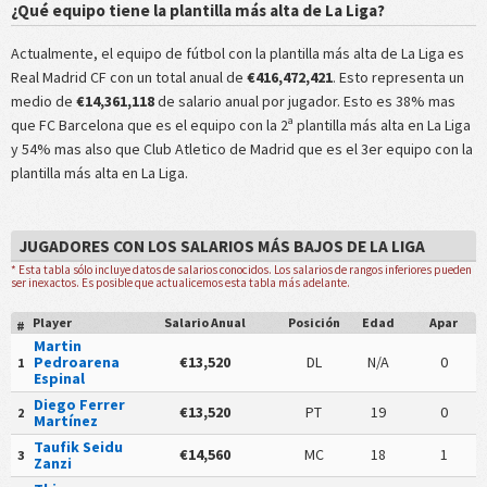
¿Qué equipo tiene la plantilla más alta de La Liga?
Actualmente, el equipo de fútbol con la plantilla más alta de La Liga es
Real Madrid CF con un total anual de
€416,472,421
. Esto representa un
medio de
€14,361,118
de salario anual por jugador. Esto es 38% mas
que FC Barcelona que es el equipo con la 2ª plantilla más alta en La Liga
y 54% mas also que Club Atletico de Madrid que es el 3er equipo con la
plantilla más alta en La Liga.
JUGADORES CON LOS SALARIOS MÁS BAJOS DE LA LIGA
* Esta tabla sólo incluye datos de salarios conocidos. Los salarios de rangos inferiores pueden
ser inexactos. Es posible que actualicemos esta tabla más adelante.
Player
Salario Anual
Posición
Edad
Apar
#
Martin
Pedroarena
€13,520
DL
N/A
0
1
Espinal
Diego Ferrer
€13,520
PT
19
0
2
Martínez
Taufik Seidu
€14,560
MC
18
1
3
Zanzi