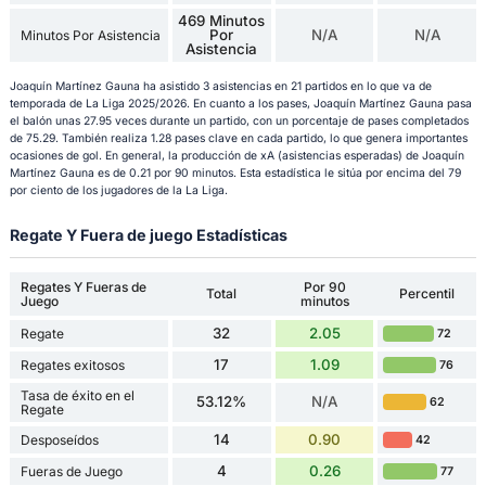
469 Minutos
Por
N/A
N/A
Minutos Por Asistencia
Asistencia
Joaquín Martínez Gauna ha asistido 3 asistencias en 21 partidos en lo que va de
temporada de La Liga 2025/2026. En cuanto a los pases, Joaquín Martínez Gauna pasa
el balón unas 27.95 veces durante un partido, con un porcentaje de pases completados
de 75.29. También realiza 1.28 pases clave en cada partido, lo que genera importantes
ocasiones de gol. En general, la producción de xA (asistencias esperadas) de Joaquín
Martínez Gauna es de 0.21 por 90 minutos. Esta estadística le sitúa por encima del 79
por ciento de los jugadores de la La Liga.
Regate Y Fuera de juego Estadísticas
Regates Y Fueras de
Por 90
Total
Percentil
Juego
minutos
32
2.05
Regate
72
17
1.09
Regates exitosos
76
Tasa de éxito en el
53.12%
N/A
62
Regate
14
0.90
Desposeídos
42
4
0.26
Fueras de Juego
77