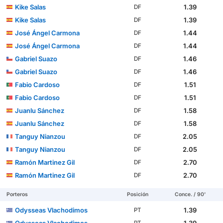
Kike Salas
1.39
DF
Kike Salas
1.39
DF
José Ángel Carmona
1.44
DF
José Ángel Carmona
1.44
DF
Gabriel Suazo
1.46
DF
Gabriel Suazo
1.46
DF
Fabio Cardoso
1.51
DF
Fabio Cardoso
1.51
DF
Juanlu Sánchez
1.58
DF
Juanlu Sánchez
1.58
DF
Tanguy Nianzou
2.05
DF
Tanguy Nianzou
2.05
DF
Ramón Martinez Gil
2.70
DF
Ramón Martinez Gil
2.70
DF
Porteros
Posición
Conce. / 90'
Odysseas Vlachodimos
1.39
PT