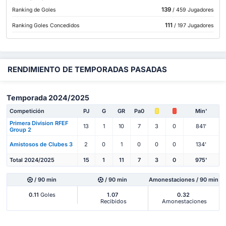
139
Ranking de Goles
/ 459 Jugadores
111
Ranking Goles Concedidos
/ 197 Jugadores
RENDIMIENTO DE TEMPORADAS PASADAS
Temporada 2024/2025
Competición
PJ
G
GR
Pa0
Min'
Primera Division RFEF
13
1
10
7
3
0
841'
Group 2
Amistosos de Clubes 3
2
0
1
0
0
0
134'
Total 2024/2025
15
1
11
7
3
0
975'
/ 90 min
/ 90 min
Amonestaciones / 90 min
0.11
Goles
1.07
0.32
Recibidos
Amonestaciones