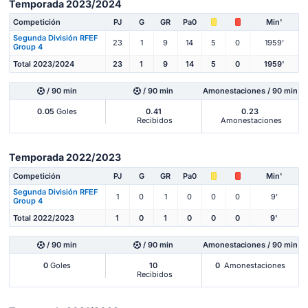
Temporada 2023/2024
Competición
PJ
G
GR
Pa0
Min'
Segunda División RFEF
23
1
9
14
5
0
1959'
Group 4
Total 2023/2024
23
1
9
14
5
0
1959'
/ 90 min
/ 90 min
Amonestaciones / 90 min
0.05
Goles
0.41
0.23
Recibidos
Amonestaciones
Temporada 2022/2023
Competición
PJ
G
GR
Pa0
Min'
Segunda División RFEF
1
0
1
0
0
0
9'
Group 4
Total 2022/2023
1
0
1
0
0
0
9'
/ 90 min
/ 90 min
Amonestaciones / 90 min
0
Goles
10
0
Amonestaciones
Recibidos