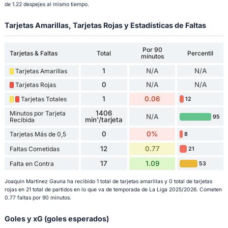
de 1.22 despejes al mismo tiempo.
Tarjetas Amarillas, Tarjetas Rojas y Estadísticas de Faltas
Por 90
Tarjetas & Faltas
Total
Percentil
minutos
1
N/A
N/A
Tarjetas Amarillas
0
N/A
N/A
Tarjetas Rojas
1
0.06
Tarjetas Totales
12
1406
Minutos por Tarjeta
N/A
95
min'/tarjeta
Recibida
0
0%
Tarjetas Más de 0,5
8
12
0.77
Faltas Cometidas
21
17
1.09
Falta en Contra
53
Joaquín Martínez Gauna ha recibido 1 total de tarjetas amarillas y 0 total de tarjetas
rojas en 21 total de partidos en lo que va de temporada de La Liga 2025/2026. Cometen
0.77 faltas por 90 minutos.
Goles y xG (goles esperados)