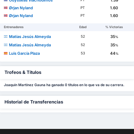
Odysseas Vlachodimos
1.39
PT
Ørjan Nyland
1.60
PT
Ørjan Nyland
1.60
PT
Entrenadores
Edad
% Victorias
Matías Jesús Almeyda
35
52
%
Matías Jesús Almeyda
35
52
%
Luis García Plaza
44
53
%
Trofeos & Títulos
Joaquín Martínez Gauna ha ganado 0 títulos en lo que va de su carrera.
Historial de Transferencias