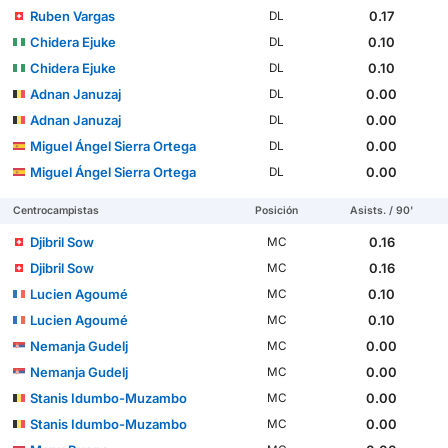
Ruben Vargas
0.17
DL
Chidera Ejuke
0.10
DL
Chidera Ejuke
0.10
DL
Adnan Januzaj
0.00
DL
Adnan Januzaj
0.00
DL
Miguel Ángel Sierra Ortega
0.00
DL
Miguel Ángel Sierra Ortega
0.00
DL
Centrocampistas
Posición
Asists. / 90'
Djibril Sow
0.16
MC
Djibril Sow
0.16
MC
Lucien Agoumé
0.10
MC
Lucien Agoumé
0.10
MC
Nemanja Gudelj
0.00
MC
Nemanja Gudelj
0.00
MC
Stanis Idumbo-Muzambo
0.00
MC
Stanis Idumbo-Muzambo
0.00
MC