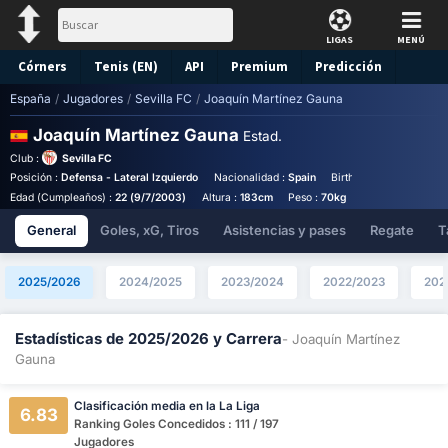
LIGAS
MENÚ
Córners
Tenis (EN)
API
Premium
Predicción
España
/
Jugadores
/
Sevilla FC
/
Joaquín Martínez Gauna
Joaquín Martínez Gauna
Estad.
Club :
Sevilla FC
Posición :
Defensa - Lateral Izquierdo
Nacionalidad :
Spain
Birthplace :
Spain - Spa
Edad (Cumpleaños) :
22 (9/7/2003)
Altura :
183cm
Peso :
70kg
Salario anual (eu
General
Goles, xG, Tiros
Asistencias y pases
Regate
T
2025/2026
2024/2025
2023/2024
2022/2023
202
Estadísticas de 2025/2026 y Carrera
- Joaquín Martínez
Gauna
Clasificación media en la La Liga
6.83
Ranking Goles Concedidos : 111 / 197
Jugadores