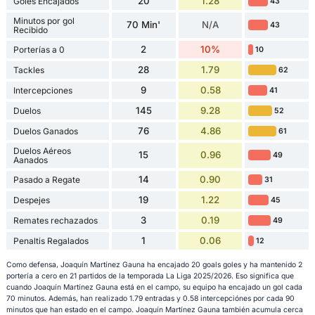
20
1.28
Goles Encajados
43
Minutos por gol
70 Min'
N/A
43
Recibido
2
10%
Porterías a 0
10
28
1.79
Tackles
62
9
0.58
Intercepciones
41
145
9.28
Duelos
52
76
4.86
Duelos Ganados
61
Duelos Aéreos
15
0.96
49
Aanados
14
0.90
Pasado a Regate
31
19
1.22
Despejes
45
3
0.19
Remates rechazados
49
1
0.06
Penaltis Regalados
12
Como defensa, Joaquín Martínez Gauna ha encajado 20 goals goles y ha mantenido 2
portería a cero en 21 partidos de la temporada La Liga 2025/2026. Eso significa que
cuando Joaquín Martínez Gauna está en el campo, su equipo ha encajado un gol cada
70 minutos. Además, han realizado 1.79 entradas y 0.58 intercepciónes por cada 90
minutos que han estado en el campo. Joaquín Martínez Gauna también acumula cerca