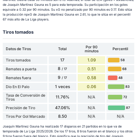
de Joaquín Martínez Gauna es 5 para esta temporada. Su participación en los goles
equivale a 0.32 por 90 minutos. Su xG no penalizado por 90 minutos es 0.17. Esto sitúa
la producción npxG de Joaquín Martínez Gauna en 2.61, lo que le sitúa en el percentil
67 más alto de La Liga players.
Tiros tomados
Por 90
Datos de Tiros
Total
Percentil
minutos
17
1.09
Tiros tomados
58
8
0.51
Remates a puerta
68
/ 17
9
0.58
Remates fuera
48
/ 17
1 veces
0.06
Dio En El Palo
83
Tasa de Conversión de
11.76%
N/A
72
Tiros
47.06%
N/A
Precisión de Tiro
87
8.50
N/A
N/A
Tiros Por Gol Marcado
Joaquín Martínez Gauna ha realizado 17 disparos en 21 partidos en lo que va de
temporada de La Liga 2025/2026. De los 17 tiros, 8 tiros fueron en el blanco y los otros
9 tiros fueron fuera del blanco. Esto significa que la precisión de tiro del Joaquín