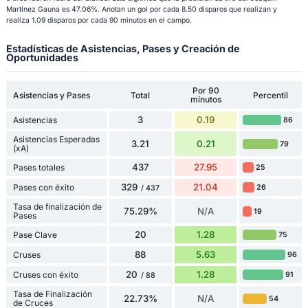
Martínez Gauna es 47.06%. Anotan un gol por cada 8.50 disparos que realizan y
realiza 1.09 disparos por cada 90 minutos en el campo.
Estadísticas de Asistencias, Pases y Creación de
Oportunidades
Por 90
Asistencias y Pases
Total
Percentil
minutos
3
0.19
Asistencias
86
Asistencias Esperadas
3.21
0.21
79
(xA)
437
27.95
Pases totales
25
329
21.04
Pases con éxito
26
/ 437
Tasa de finalización de
75.29%
N/A
19
Pases
20
1.28
Pase Clave
75
88
5.63
Cruses
96
20
1.28
Cruses con éxito
91
/ 88
Tasa de Finalización
22.73%
N/A
54
de Cruces