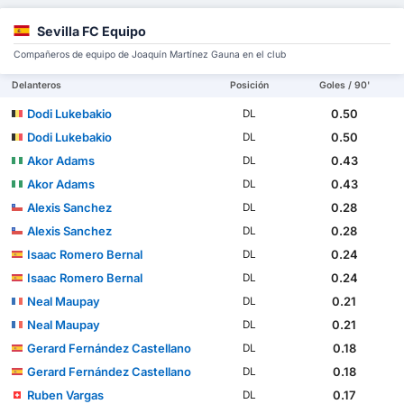
Sevilla FC Equipo
Compañeros de equipo de Joaquín Martínez Gauna en el club
Delanteros
Posición
Goles / 90'
Dodi Lukebakio
0.50
DL
Dodi Lukebakio
0.50
DL
Akor Adams
0.43
DL
Akor Adams
0.43
DL
Alexis Sanchez
0.28
DL
Alexis Sanchez
0.28
DL
Isaac Romero Bernal
0.24
DL
Isaac Romero Bernal
0.24
DL
Neal Maupay
0.21
DL
Neal Maupay
0.21
DL
Gerard Fernández Castellano
0.18
DL
Gerard Fernández Castellano
0.18
DL
Ruben Vargas
0.17
DL