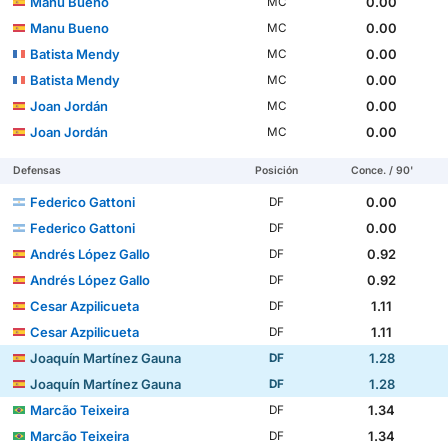
Manu Bueno
0.00
MC
Manu Bueno
0.00
MC
Batista Mendy
0.00
MC
Batista Mendy
0.00
MC
Joan Jordán
0.00
MC
Joan Jordán
0.00
MC
Defensas
Posición
Conce. / 90'
Federico Gattoni
0.00
DF
Federico Gattoni
0.00
DF
Andrés López Gallo
0.92
DF
Andrés López Gallo
0.92
DF
Cesar Azpilicueta
1.11
DF
Cesar Azpilicueta
1.11
DF
Joaquín Martínez Gauna
1.28
DF
Joaquín Martínez Gauna
1.28
DF
Marcão Teixeira
1.34
DF
Marcão Teixeira
1.34
DF