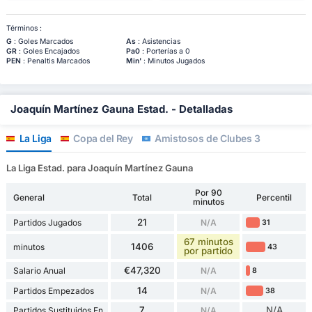
Términos :
G
: Goles Marcados
As
: Asistencias
GR
: Goles Encajados
Pa0
: Porterías a 0
PEN
: Penaltis Marcados
Min'
: Minutos Jugados
Joaquín Martínez Gauna Estad. - Detalladas
La Liga
Copa del Rey
Amistosos de Clubes 3
La Liga Estad. para Joaquín Martínez Gauna
Por 90
General
Total
Percentil
minutos
21
Partidos Jugados
N/A
31
67 minutos
1406
minutos
43
por partido
€47,320
Salario Anual
N/A
8
14
Partidos Empezados
N/A
38
7
N/A
Partidos Sustituidos En
N/A