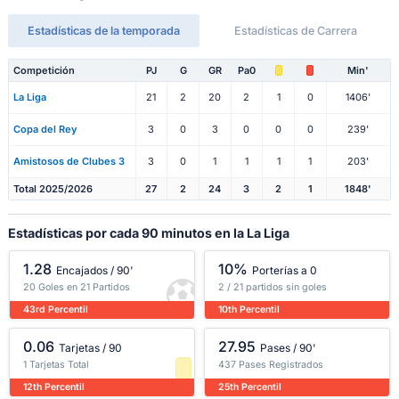
Estadísticas de la temporada
Estadísticas de Carrera
Competición
PJ
G
GR
Pa0
Min'
La Liga
21
2
20
2
1
0
1406'
Copa del Rey
3
0
3
0
0
0
239'
Amistosos de Clubes 3
3
0
1
1
1
1
203'
Total 2025/2026
27
2
24
3
2
1
1848'
Estadísticas por cada 90 minutos en la La Liga
1.28
10%
Encajados / 90'
Porterías a 0
20 Goles en 21 Partidos
2 / 21 partidos sin goles
43rd Percentil
10th Percentil
0.06
27.95
Tarjetas / 90
Pases / 90'
1 Tarjetas Total
437 Pases Registrados
12th Percentil
25th Percentil