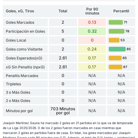
Por 90
Goles, xG, Tiros
Total
Percentil
minutos
2
0.13
Goles Marcados
71
5
0.32
Participación en Goles
78
0
0
Goles Local
53
2
0.24
Goles como Visitante
85
2.61
0.17
Goles Esperados(xG)
65
2.61
0.17
xG Sin Penaltis (npxG)
67
0
N/A
N/A
Penaltis Marcados
0
N/A
N/A
Tripletes
0
N/A
N/A
3 o Más Goles
0
N/A
N/A
2 o Más Goles
703 Minutos
N/A
N/A
Minutos por gol
por gol
Joaquín Martínez Gauna ha marcado 2 goles en 21 partidos en lo que va de temporada
de La Liga 2025/2026. 0 de los 2 goles fueron marcados en casa mientras que
marcaron 2 goles en partidos fuera de casa. En total, los goles marcados por Joaquín
Martínez Gauna cada 90 minutos son 0.13. Además, el total de G/A (goles + asistencias)