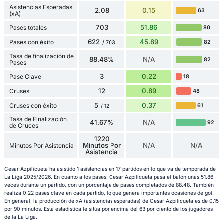
Asistencias Esperadas
2.08
0.15
63
(xA)
703
51.86
Pases totales
80
622
45.89
Pases con éxito
82
/ 703
Tasa de finalización de
88.48%
N/A
82
Pases
3
0.22
Pase Clave
18
12
0.89
Cruses
48
5
0.37
Cruses con éxito
61
/ 12
Tasa de Finalización
41.67%
N/A
92
de Cruces
1220
Minutos Por
N/A
N/A
Minutos Por Asistencia
Asistencia
Cesar Azpilicueta ha asistido 1 asistencias en 17 partidos en lo que va de temporada de
La Liga 2025/2026. En cuanto a los pases, Cesar Azpilicueta pasa el balón unas 51.86
veces durante un partido, con un porcentaje de pases completados de 88.48. También
realiza 0.22 pases clave en cada partido, lo que genera importantes ocasiones de gol.
En general, la producción de xA (asistencias esperadas) de Cesar Azpilicueta es de 0.15
por 90 minutos. Esta estadística le sitúa por encima del 63 por ciento de los jugadores
de la La Liga.