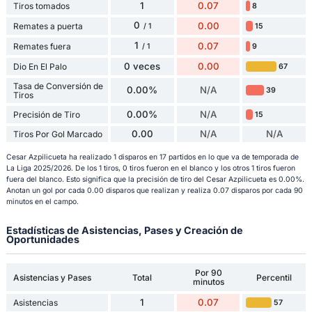
1
0.07
Tiros tomados
8
0
0.00
Remates a puerta
15
/ 1
1
0.07
Remates fuera
9
/ 1
0 veces
0.00
Dio En El Palo
67
Tasa de Conversión de
0.00%
N/A
39
Tiros
0.00%
N/A
Precisión de Tiro
15
0.00
N/A
N/A
Tiros Por Gol Marcado
Cesar Azpilicueta ha realizado 1 disparos en 17 partidos en lo que va de temporada de
La Liga 2025/2026. De los 1 tiros, 0 tiros fueron en el blanco y los otros 1 tiros fueron
fuera del blanco. Esto significa que la precisión de tiro del Cesar Azpilicueta es 0.00%.
Anotan un gol por cada 0.00 disparos que realizan y realiza 0.07 disparos por cada 90
minutos en el campo.
Estadísticas de Asistencias, Pases y Creación de
Oportunidades
Por 90
Asistencias y Pases
Total
Percentil
minutos
1
0.07
Asistencias
57