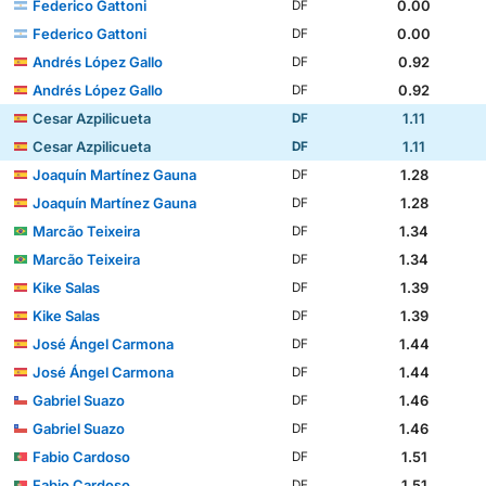
Federico Gattoni
0.00
DF
Federico Gattoni
0.00
DF
Andrés López Gallo
0.92
DF
Andrés López Gallo
0.92
DF
Cesar Azpilicueta
1.11
DF
Cesar Azpilicueta
1.11
DF
Joaquín Martínez Gauna
1.28
DF
Joaquín Martínez Gauna
1.28
DF
Marcão Teixeira
1.34
DF
Marcão Teixeira
1.34
DF
Kike Salas
1.39
DF
Kike Salas
1.39
DF
José Ángel Carmona
1.44
DF
José Ángel Carmona
1.44
DF
Gabriel Suazo
1.46
DF
Gabriel Suazo
1.46
DF
Fabio Cardoso
1.51
DF
Fabio Cardoso
1.51
DF