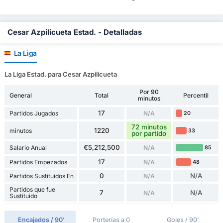
Cesar Azpilicueta Estad. - Detalladas
La Liga
La Liga Estad. para Cesar Azpilicueta
Por 90
General
Total
Percentil
minutos
17
Partidos Jugados
N/A
20
72 minutos
1220
minutos
33
por partido
€5,212,500
Salario Anual
N/A
85
17
Partidos Empezados
N/A
48
0
N/A
Partidos Sustituidos En
N/A
Partidos que fue
7
N/A
N/A
Sustituido
Encajados / 90'
Porterías a 0
Goles / 90'