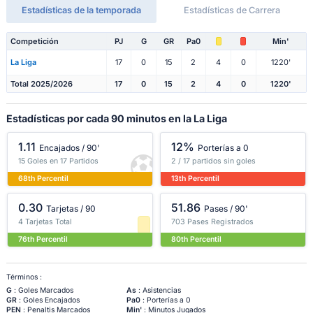
Estadísticas de la temporada
Estadísticas de Carrera
Competición
PJ
G
GR
Pa0
Min'
La Liga
17
0
15
2
4
0
1220'
Total 2025/2026
17
0
15
2
4
0
1220'
Estadísticas por cada 90 minutos en la La Liga
1.11
12%
Encajados / 90'
Porterías a 0
15 Goles en 17 Partidos
2 / 17 partidos sin goles
68th Percentil
13th Percentil
0.30
51.86
Tarjetas / 90
Pases / 90'
4 Tarjetas Total
703 Pases Registrados
76th Percentil
80th Percentil
Términos :
G
: Goles Marcados
As
: Asistencias
GR
: Goles Encajados
Pa0
: Porterías a 0
PEN
: Penaltis Marcados
Min'
: Minutos Jugados