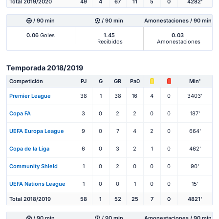
Total 2019/2020
49
4
67
11
5
0
4282'
/ 90 min
/ 90 min
Amonestaciones / 90 min
0.06
Goles
1.45
0.03
Recibidos
Amonestaciones
Temporada 2018/2019
Competición
PJ
G
GR
Pa0
Min'
Premier League
38
1
38
16
4
0
3403'
Copa FA
3
0
2
2
0
0
187'
UEFA Europa League
9
0
7
4
2
0
664'
Copa de la Liga
6
0
3
2
1
0
462'
Community Shield
1
0
2
0
0
0
90'
UEFA Nations League
1
0
0
1
0
0
15'
Total 2018/2019
58
1
52
25
7
0
4821'
/ 90 min
/ 90 min
Amonestaciones / 90 min