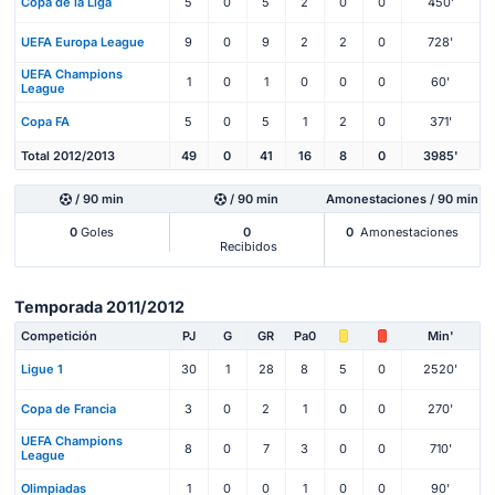
Copa de la Liga
5
0
5
2
0
0
450'
UEFA Europa League
9
0
9
2
2
0
728'
UEFA Champions
1
0
1
0
0
0
60'
League
Copa FA
5
0
5
1
2
0
371'
Total 2012/2013
49
0
41
16
8
0
3985'
/ 90 min
/ 90 min
Amonestaciones / 90 min
0
Goles
0
0
Amonestaciones
Recibidos
Temporada 2011/2012
Competición
PJ
G
GR
Pa0
Min'
Ligue 1
30
1
28
8
5
0
2520'
Copa de Francia
3
0
2
1
0
0
270'
UEFA Champions
8
0
7
3
0
0
710'
League
Olimpiadas
1
0
0
1
0
0
90'