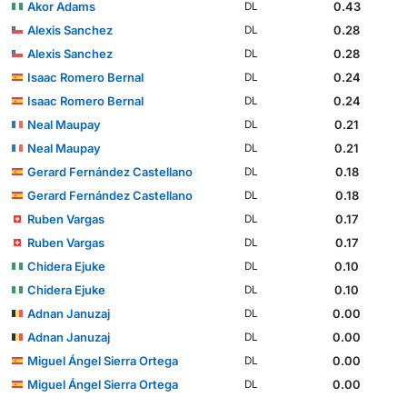
Akor Adams
0.43
DL
Alexis Sanchez
0.28
DL
Alexis Sanchez
0.28
DL
Isaac Romero Bernal
0.24
DL
Isaac Romero Bernal
0.24
DL
Neal Maupay
0.21
DL
Neal Maupay
0.21
DL
Gerard Fernández Castellano
0.18
DL
Gerard Fernández Castellano
0.18
DL
Ruben Vargas
0.17
DL
Ruben Vargas
0.17
DL
Chidera Ejuke
0.10
DL
Chidera Ejuke
0.10
DL
Adnan Januzaj
0.00
DL
Adnan Januzaj
0.00
DL
Miguel Ángel Sierra Ortega
0.00
DL
Miguel Ángel Sierra Ortega
0.00
DL