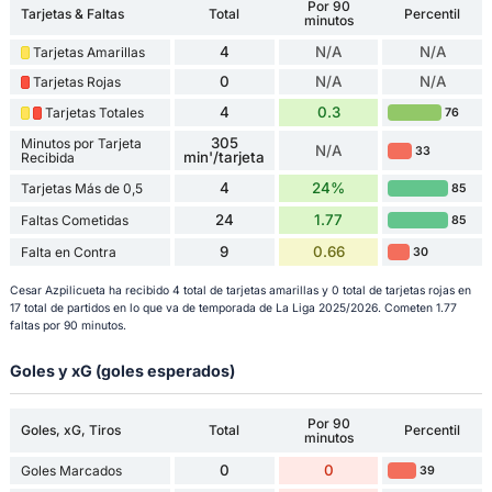
Por 90
Tarjetas & Faltas
Total
Percentil
minutos
4
N/A
N/A
Tarjetas Amarillas
0
N/A
N/A
Tarjetas Rojas
4
0.3
Tarjetas Totales
76
305
Minutos por Tarjeta
N/A
33
min'/tarjeta
Recibida
4
24%
Tarjetas Más de 0,5
85
24
1.77
Faltas Cometidas
85
9
0.66
Falta en Contra
30
Cesar Azpilicueta ha recibido 4 total de tarjetas amarillas y 0 total de tarjetas rojas en
17 total de partidos en lo que va de temporada de La Liga 2025/2026. Cometen 1.77
faltas por 90 minutos.
Goles y xG (goles esperados)
Por 90
Goles, xG, Tiros
Total
Percentil
minutos
0
0
Goles Marcados
39