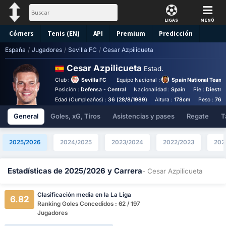
LIGAS
MENÚ
Córners
Tenis (EN)
API
Premium
Predicción
España
/
Jugadores
/
Sevilla FC
/
Cesar Azpilicueta
Cesar Azpilicueta
Estad.
Club :
Sevilla FC
Equipo Nacional :
Spain National Team
Posición :
Defensa - Central
Nacionalidad :
Spain
Pie :
Diestro
Edad (Cumpleaños) :
36 (28/8/1989)
Altura :
178cm
Peso :
76k
General
Goles, xG, Tiros
Asistencias y pases
Regate
T
2025/2026
2024/2025
2023/2024
2022/2023
202
Estadísticas de 2025/2026 y Carrera
- Cesar Azpilicueta
Clasificación media en la La Liga
6.82
Ranking Goles Concedidos : 62 / 197
Jugadores