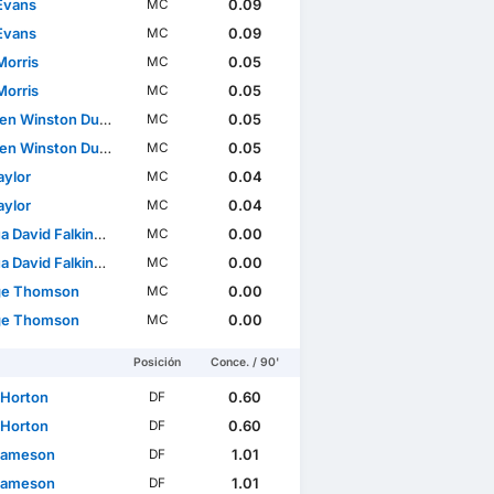
Evans
0.09
MC
Evans
0.09
MC
Morris
0.05
MC
Morris
0.05
MC
Winston Duke-McKenna
0.05
MC
Winston Duke-McKenna
0.05
MC
Taylor
0.04
MC
Taylor
0.04
MC
David Falkingham
0.00
MC
David Falkingham
0.00
MC
ge Thomson
0.00
MC
ge Thomson
0.00
MC
Posición
Conce. / 90'
 Horton
0.60
DF
 Horton
0.60
DF
Jameson
1.01
DF
Jameson
1.01
DF