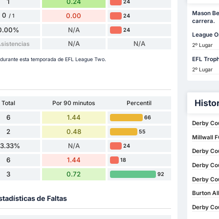
1
0.24
24
Mason Ben
0
0.00
24
/ 1
carrera.
0.00%
N/A
24
League O
N/A
N/A
Asistencias
2º Lugar
EFL Trop
 durante esta temporada de EFL League Two.
2º Lugar
Histo
Total
Por 90 minutos
Percentil
6
1.44
66
Derby Cou
2
0.48
55
Millwall 
33.33%
N/A
24
Derby Cou
6
1.44
18
Derby Co
3
0.72
92
Derby Cou
Burton Al
stadísticas de Faltas
Derby Cou