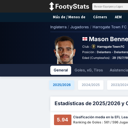
Más de / Menos de
Córners
AEM
Inglaterra
/
Jugadores
/
Harrogate Town FC
Mason Benne
Club :
Harrogate Town FC
Posición :
Delantero - Delanter
Edad (Cumpleaños) :
29 (15/7/1
General
Goles, xG, Tiros
Asistenci
2025/2026
2024/2025
2023/202
Estadísticas de 2025/2026 y 
Clasificación media en la EFL Le
5.94
Ranking de Goles : 561 / 596 Juga