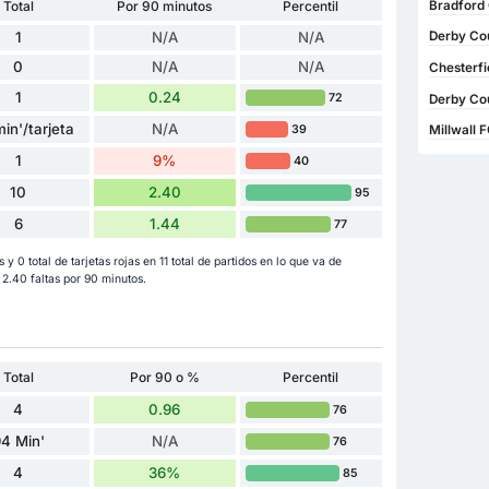
Bradford 
Total
Por 90 minutos
Percentil
1
N/A
N/A
Derby Cou
0
N/A
N/A
Chesterfi
1
0.24
72
Derby Cou
in'/tarjeta
N/A
39
Millwall 
1
9%
40
10
2.40
95
6
1.44
77
 y 0 total de tarjetas rojas en 11 total de partidos en lo que va de
.40 faltas por 90 minutos.
Total
Por 90 o %
Percentil
4
0.96
76
4 Min'
N/A
76
4
36%
85