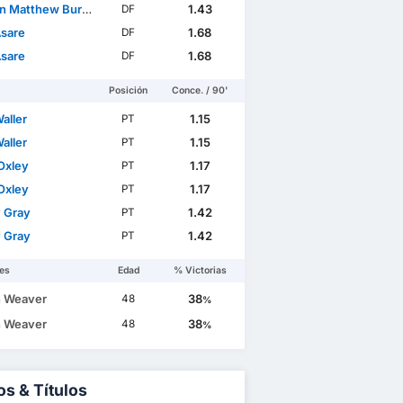
 Matthew Burrell
1.43
DF
Asare
1.68
DF
Asare
1.68
DF
Posición
Conce. / 90'
aller
1.15
PT
aller
1.15
PT
Oxley
1.17
PT
Oxley
1.17
PT
 Gray
1.42
PT
 Gray
1.42
PT
es
Edad
% Victorias
 Weaver
38
48
%
 Weaver
38
48
%
os & Títulos