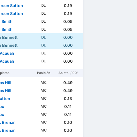
son Sutton
0.19
DL
son Sutton
0.19
DL
 Smith
0.05
DL
 Smith
0.05
DL
 Bennett
0.00
DL
 Bennett
0.00
DL
 Acauah
0.00
DL
 Acauah
0.00
DL
pistas
Posición
Asists. / 90'
s Hill
0.49
MC
s Hill
0.49
MC
Sutton
0.13
MC
ox
0.11
MC
ox
0.11
MC
s Brenan
0.10
MC
s Brenan
0.10
MC