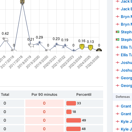
Jack 
Jack 
Bryn 
Bryn 
Stephen 
Stephen 
Ellis 
Ellis 
Joshua 
Joshua 
Geor
Geor
Total
Por 90 minutos
Percentil
Defensas
0
0
33
Grant
0
0
18
Grant
0
0
49
Kyle 
0
0
Kyle 
48