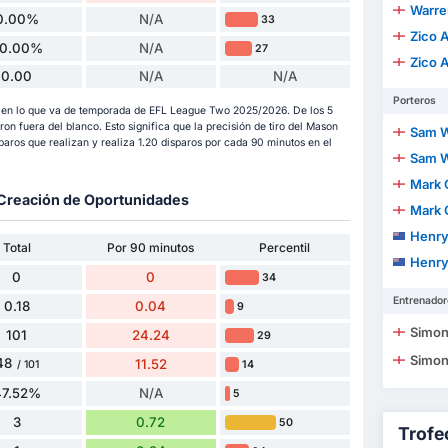
Warren
0.00%
N/A
33
Zico 
0.00%
N/A
27
Zico 
0.00
N/A
N/A
Porteros
os en lo que va de temporada de EFL League Two 2025/2026. De los 5
ueron fuera del blanco. Esto significa que la precisión de tiro del Mason
Sam W
aros que realizan y realiza 1.20 disparos por cada 90 minutos en el
Sam W
Mark 
y Creación de Oportunidades
Mark 
Henry
Total
Por 90 minutos
Percentil
Henry
0
0
34
Entrenador
0.18
0.04
9
Simon
101
24.24
29
Simon
48
11.52
14
/ 101
47.52%
N/A
5
3
0.72
50
Trofe