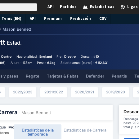
API
Partidos
Estadísticas
Ligas
Tenis (EN)
API
Premium
Predicción
CSV
/
Mason Bennett
tt
Estad.
o Centro
Nacionalidad :
England
Pie :
Diestro
Dorsal :
#10
996)
Altura :
178cm
Peso :
64kg
Salario anual (euros) :
€112,631
as y pases
Regate
Tarjetas & Faltas
Defender
Penaltis
Te
4
2022/2023
2021/2022
2020/2021
2019/2020
Descar
Carrera
- Mason Bennett
Descarga 
hasta 202
total y la
ague Two
Estadísticas de la
Estadísticas de Carrera
dores
temporada