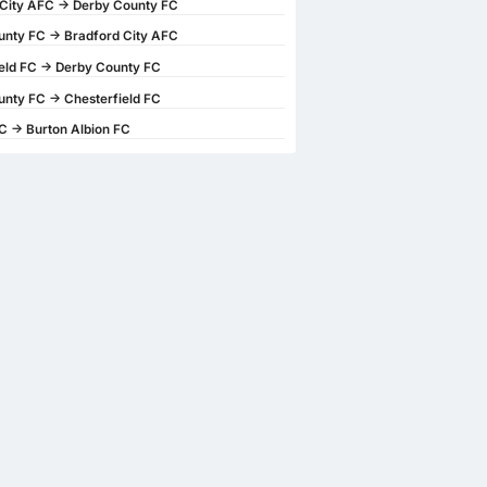
City AFC -> Derby County FC
nty FC -> Bradford City AFC
eld FC -> Derby County FC
nty FC -> Chesterfield FC
FC -> Burton Albion FC