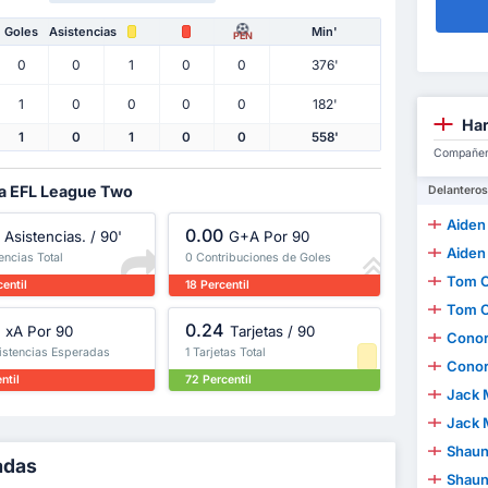
Goles
Asistencias
Min'
PEN
0
0
1
0
0
376'
1
0
0
0
0
182'
Har
1
0
1
0
0
558'
Compañero
la EFL League Two
Delanteros
Aiden
0.00
Asistencias. / 90'
G+A Por 90
Aiden
encias Total
0 Contribuciones de Goles
Tom 
entil
18 Percentil
Tom 
0.24
xA Por 90
Tarjetas / 90
Conor
sistencias Esperadas
1 Tarjetas Total
Conor
ntil
72 Percentil
Jack 
Jack 
Shaun
adas
Shaun