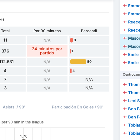
Emmer
Emmer
ett
Reece
Reece
Total
Por 90 minutos
Percentil
Mason
11
N/A
8
Mason
34 minutos por
376
1
partido
Emile
112,631
N/A
50
Emile
4
N/A
4
Centrocam
7
N/A
N/A
Thoma
3
N/A
N/A
Thoma
Levi 
Asists. / 90'
Participación En Goles / 90'
Ben F
Ben F
Tobia
Tobia