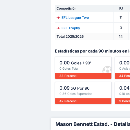
Competición
PJ
11
EFL League Two
3
EFL Trophy
Total 2025/2026
14
Estadísticas por cada 90 minutos en 
0.00
0.00
Goles / 90'
0 Goles Total
0 Asist
33 Percentil
34 Perc
0.09
0.04
xG Por 90'
0.36 Goles Esperados
0.18 A
42 Percentil
9 Perce
Mason Bennett Estad. - Detall