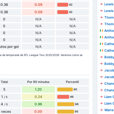
Lewis
0.36
0.09
42
Lewis
0.36
0.09
42
Thoma
0
N/A
N/A
Thoma
0
N/A
N/A
Antho
0
N/A
N/A
Antho
0
N/A
N/A
Catha
utos por gol
N/A
N/A
Catha
 va de temporada de EFL League Two 2025/2026. Veremos cómo se
Bobby
Bobby
Jacob
Jacob
Total
Por 90 minutos
Percentil
Chan
5
1.20
60
Chan
1
0.24
Liam 
46
/ 5
Liam 
4
0.96
66
/ 5
Warren
 veces
0.00
65