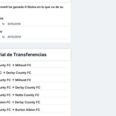
nett ha ganado 0 títulos en lo que va de su
ne
1x
2015/2016
hy
1x
2013/2014
rial de Transferencias
nty FC -> Millwall FC
FC -> Derby County FC
nty FC -> Millwall FC
unty FC -> Derby County FC
nty FC -> Notts County FC
bion FC -> Derby County FC
nty FC -> Burton Albion FC