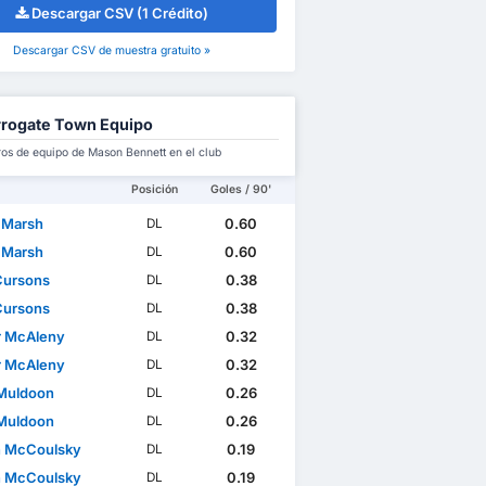
Descargar CSV (1 Crédito)
Descargar CSV de muestra gratuito »
rogate Town Equipo
s de equipo de Mason Bennett en el club
Posición
Goles / 90'
 Marsh
0.60
DL
 Marsh
0.60
DL
Cursons
0.38
DL
Cursons
0.38
DL
 McAleny
0.32
DL
 McAleny
0.32
DL
Muldoon
0.26
DL
Muldoon
0.26
DL
 McCoulsky
0.19
DL
 McCoulsky
0.19
DL