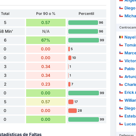
Ángelo J
Diego
Total
Por 90 o %
Percentil
Michael A
5
0.57
96
Centrocam
58 Min'
N/A
96
Nayel M
6
67%
99
Tomás
0
0.00
5
Marcelino
0
0.00
10
Vícto
3
0.34
1
Pablo Ign
3
0.34
1
Arturo
2
0.23
Charl
7
Erick An
0
0.00
99
William 
5
0.57
17
Diego Alf
0
0.00
28
Esteb
0
0.00
99
Lucas
stadísticas de Faltas
Defensas