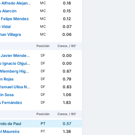
redo Alejandro Madrid Gaete
0.18
MC
 Alarcón
0.15
MC
r Felipe Méndez
0.12
MC
 Vidal
0.07
MC
an Villagra
0.06
MC
Posición
Conce. / 90'
vier Méndez Albornoz
0.00
DF
gnacio Olguín Ávila
0.00
DF
Wiemberg Higuera
0.67
DF
n Rojas
0.79
DF
smael Ulloa Núñez
0.83
DF
ín Sosa
1.06
DF
s Fernández
1.83
DF
Posición
Conce. / 90'
ndo de Paul
0.57
PT
el Maureira
1.38
PT