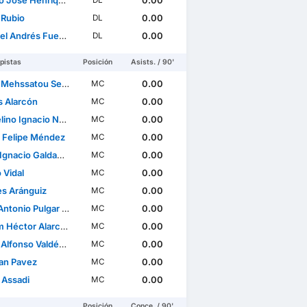
osé Henríquez Iturra
0.00
DL
 Rubio
0.00
DL
ndrés Fuentes Vadulli
0.00
DL
pistas
Posición
Asists. / 90'
ehssatou Sepúlveda
0.00
MC
 Alarcón
0.00
MC
 Ignacio Nuñez Espinoza
0.00
MC
r Felipe Méndez
0.00
MC
acio Galdames Millán
0.00
MC
 Vidal
0.00
MC
es Aránguiz
0.00
MC
tonio Pulgar Farfán
0.00
MC
Héctor Alarcón Cepeda
0.00
MC
onso Valdés Contreras
0.00
MC
an Pavez
0.00
MC
 Assadi
0.00
MC
Posición
Conce. / 90'