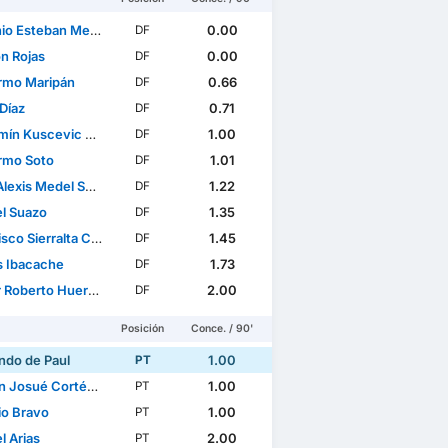
Esteban Mena Reveco
0.00
DF
n Rojas
0.00
DF
ermo Maripán
0.66
DF
Díaz
0.71
DF
 Kuscevic Jaramillo
1.00
DF
ermo Soto
1.01
DF
lexis Medel Soto
1.22
DF
el Suazo
1.35
DF
o Sierralta Carvallo
1.45
DF
s Ibacache
1.73
DF
oberto Huerta Jeréz
2.00
DF
Posición
Conce. / 90'
ndo de Paul
1.00
PT
osué Cortés Fernández
1.00
PT
io Bravo
1.00
PT
l Arias
2.00
PT