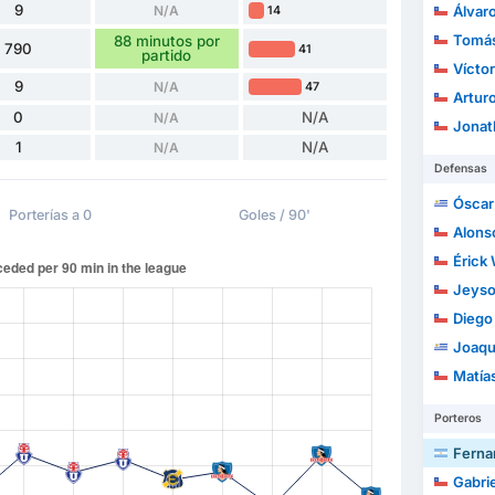
9
N/A
Álvaro Alf
14
Tomás
88 minutos por
790
41
partido
Vícto
9
N/A
47
Arturo
0
N/A
N/A
Jonath
1
N/A
N/A
Defensas
Óscar Ja
Porterías a 0
Goles / 90'
Alonso I
Érick 
Jeyso
Diego I
Joaqu
Matía
Porteros
Ferna
Gabri