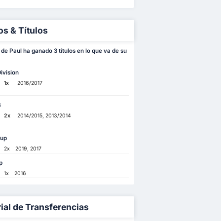
os & Títulos
de Paul ha ganado 3 títulos en lo que va de su
ivision
1x
2016/2017
B
2x
2014/2015, 2013/2014
Cup
2x
2019, 2017
p
1x
2016
rial de Transferencias