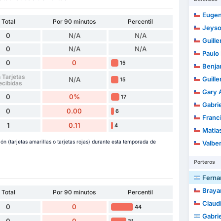
Eugenio 
Total
Por 90 minutos
Percentil
Jeyso
0
N/A
N/A
Guill
0
N/A
N/A
Paulo 
0
0
15
Benjamín
 Tarjetas
Guill
N/A
15
ecibidas
Gary A
0
0%
17
Gabri
0
0.00
6
Francisc
1
0.11
4
Matia
 (tarjetas amarillas o tarjetas rojas) durante esta temporada de
Valber R
Porteros
Ferna
Brayan J
Total
Por 90 minutos
Percentil
Claud
0
0
44
Gabrie