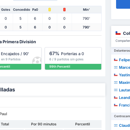
Goles
Concedido
Pa0
Min'
0
5
6
0
0
790'
0
5
6
0
0
790'
Col
Compañero
a Primera División
Delanteros
67%
Encajados / 90'
Porterías a 0
 en 9 Partidos
6 / 9 partidos sin goles
Felipe
rcentil
99th Percentil
Marce
Yastin 
Maxim
alladas
Lautaro 
Leandro A
Franc
Paul
Centrocam
Total
Por 90 minutos
Percentil
Claudio