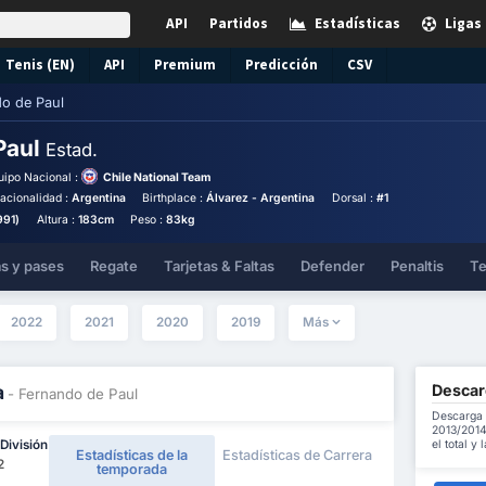
API
Partidos
Estadísticas
Ligas
Tenis (EN)
API
Premium
Predicción
CSV
o de Paul
Paul
Estad.
uipo Nacional :
Chile National Team
acionalidad :
Argentina
Birthplace :
Álvarez - Argentina
Dorsal :
#1
991)
Altura :
183cm
Peso :
83kg
as y pases
Regate
Tarjetas & Faltas
Defender
Penaltis
Te
2022
2021
2020
2019
Más
Descar
a
- Fernando de Paul
Descarga 
2013/2014
el total y
División
Estadísticas de la
Estadísticas de Carrera
2
temporada