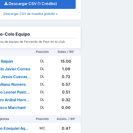
Descargar CSV (1 Crédito)
Descargar CSV de muestra gratuito »
o-Colo Equipo
s de equipo de Fernando de Paul en el club
Posición
Goles / 90'
 Raipán
15.00
DL
lo Javier Correa
1.09
DL
Jesús Cuevas Morales
0.73
DL
iliano Romero
0.57
DL
Leonel Pastran Tello
0.51
DL
níbal Hernández Espinoza
0.32
DL
isco Marchant
0.00
DL
pistas
Posición
Asists. / 90'
 Ezequiel Aquino
0.47
MC