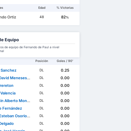
es
Edad
% Victorias
ndo Ortiz
82
48
%
le Equipo
s de equipo de Fernando de Paul a nivel
nal
Posición
Goles / 90'
s Sanchez
0.25
DL
id Meneses Villarroel
0.00
DL
rereton
0.00
DL
 Valencia
0.00
DL
lberto Montecinos Naranjo
0.00
DL
e Fernández
0.00
DL
steban Osorio Osorio
0.00
DL
Delgado
0.00
DL