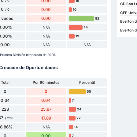
0
0.00
19
/ 0
CD San Lu
0
0.00
10
/ 0
CFP Unive
 veces
0.00
82
Everton d
0.00%
N/A
44
Everton d
0.00%
N/A
19
0.00
N/A
N/A
 Primera División temporada de 2026.
y Creación de Oportunidades
Total
Por 90 minutos
Percentil
0
0
55
0.34
0.04
7
228
25.97
24
57
17.89
22
/ 228
68.86%
N/A
14
0
0.00
7