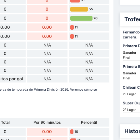
0
0
31
0
0
55
0
0
Trofe
70
0.00
0.00
11
Fernando 
0.00
0.00
11
carrera.
0
N/A
N/A
Primera D
Ganador
0
N/A
N/A
Final
0
N/A
N/A
Primera 
0
N/A
N/A
Ganador
Final
utos por gol
N/A
N/A
Chilean 
ue va de temporada de Primera División 2026. Veremos cómo se
2º Lugar
Super Cu
2º Lugar
Total
Por 90 minutos
Percentil
Histo
0
0.00
10