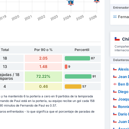
Entrenador
Ferna
Chi
Compañero
Total
Por 90 o %
Percentil
internacio
18
2.05
87
Delanteros
13
1.48
9
Alexi
ajadas / 18
72.22%
Jean Dav
91
isparos
Ben B
4
0.46
57
Diego
y ha mantenido 6 la portería a cero en 9 partidos de la temporada
Joaquín A
nando de Paul está en la portería, su equipo recibe un gol cada 158
 90 minutos de Fernando de Paul es 0.57.
Ronni
paros enfrentados - lo que significa que el porcentaje de paradas de
Darío E
Juan 