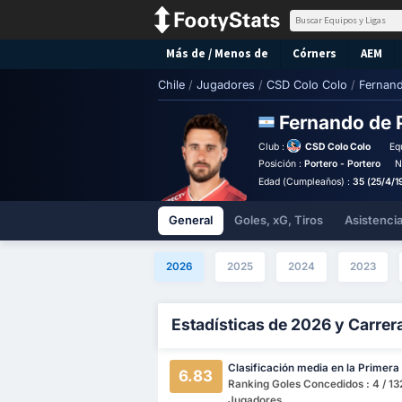
Más de / Menos de
Córners
AEM
Chile
/
Jugadores
/
CSD Colo Colo
/
Fernand
Fernando de 
Club :
CSD Colo Colo
Eq
Posición :
Portero - Portero
N
Edad (Cumpleaños) :
35 (25/4/1
General
Goles, xG, Tiros
Asistenci
2026
2025
2024
2023
Estadísticas de 2026 y Carrer
Clasificación media en la Primera 
6.83
Ranking Goles Concedidos : 4 / 13
Jugadores