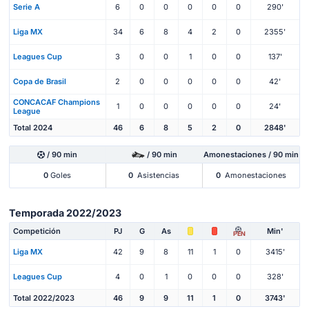
Serie A
6
0
0
0
0
0
290'
Liga MX
34
6
8
4
2
0
2355'
Leagues Cup
3
0
0
1
0
0
137'
Copa de Brasil
2
0
0
0
0
0
42'
CONCACAF Champions
1
0
0
0
0
0
24'
League
Total 2024
46
6
8
5
2
0
2848'
/ 90 min
/ 90 min
Amonestaciones / 90 min
0
Goles
0
Asistencias
0
Amonestaciones
Temporada 2022/2023
Competición
PJ
G
As
Min'
PEN
Liga MX
42
9
8
11
1
0
3415'
Leagues Cup
4
0
1
0
0
0
328'
Total 2022/2023
46
9
9
11
1
0
3743'