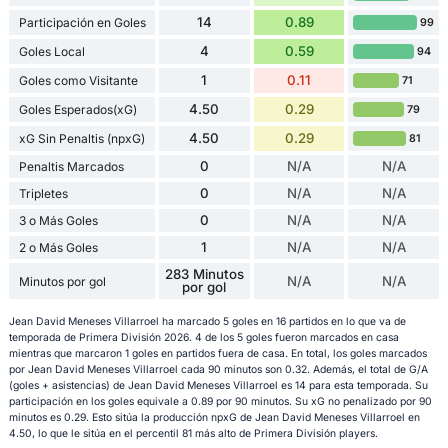
14
0.89
Participación en Goles
99
4
0.59
Goles Local
94
1
0.11
Goles como Visitante
71
4.50
0.29
Goles Esperados(xG)
79
4.50
0.29
xG Sin Penaltis (npxG)
81
0
N/A
N/A
Penaltis Marcados
0
N/A
N/A
Tripletes
0
N/A
N/A
3 o Más Goles
1
N/A
N/A
2 o Más Goles
283 Minutos
N/A
N/A
Minutos por gol
por gol
Jean David Meneses Villarroel ha marcado 5 goles en 16 partidos en lo que va de
temporada de Primera División 2026. 4 de los 5 goles fueron marcados en casa
mientras que marcaron 1 goles en partidos fuera de casa. En total, los goles marcados
por Jean David Meneses Villarroel cada 90 minutos son 0.32. Además, el total de G/A
(goles + asistencias) de Jean David Meneses Villarroel es 14 para esta temporada. Su
participación en los goles equivale a 0.89 por 90 minutos. Su xG no penalizado por 90
minutos es 0.29. Esto sitúa la producción npxG de Jean David Meneses Villarroel en
4.50, lo que le sitúa en el percentil 81 más alto de Primera División players.