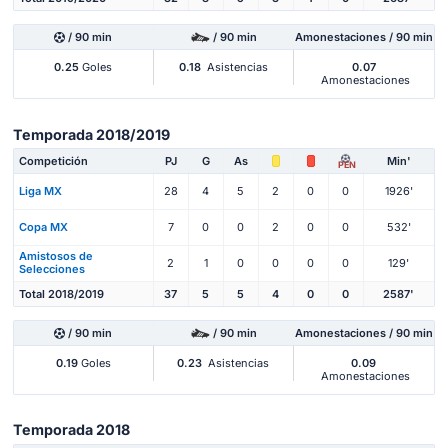
/ 90 min
/ 90 min
Amonestaciones / 90 min
0.25
Goles
0.18
Asistencias
0.07
Amonestaciones
Temporada 2018/2019
Competición
PJ
G
As
Min'
PEN
Liga MX
28
4
5
2
0
0
1926'
Copa MX
7
0
0
2
0
0
532'
Amistosos de
2
1
0
0
0
0
129'
Selecciones
Total 2018/2019
37
5
5
4
0
0
2587'
/ 90 min
/ 90 min
Amonestaciones / 90 min
0.19
Goles
0.23
Asistencias
0.09
Amonestaciones
Temporada 2018