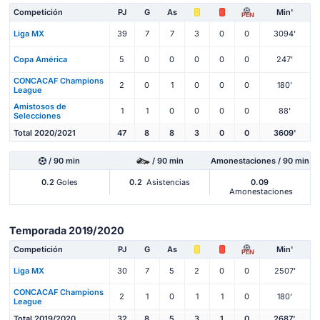
Competición
PJ
G
As
Min'
PEN
Liga MX
39
7
7
3
0
0
3094'
Copa América
5
0
0
0
0
0
247'
CONCACAF Champions
2
0
1
0
0
0
180'
League
Amistosos de
1
1
0
0
0
0
88'
Selecciones
Total 2020/2021
47
8
8
3
0
0
3609'
/ 90 min
/ 90 min
Amonestaciones / 90 min
0.2
Goles
0.2
Asistencias
0.09
Amonestaciones
Temporada 2019/2020
Competición
PJ
G
As
Min'
PEN
Liga MX
30
7
5
2
0
0
2507'
CONCACAF Champions
2
1
0
1
1
0
180'
League
Total 2019/2020
32
8
5
3
1
0
2687'