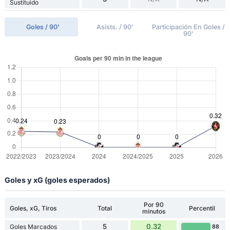
Sustituido
Goles / 90'
Asists. / 90'
Participación En Goles /
90'
Goles y xG (goles esperados)
Por 90
Goles, xG, Tiros
Total
Percentil
minutos
5
0.32
Goles Marcados
88