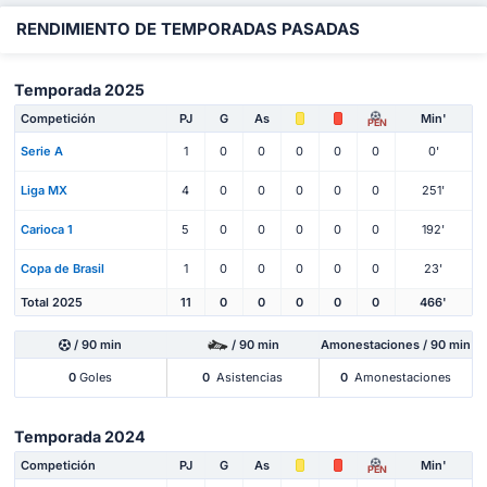
RENDIMIENTO DE TEMPORADAS PASADAS
Temporada 2025
Competición
PJ
G
As
Min'
PEN
Serie A
1
0
0
0
0
0
0'
Liga MX
4
0
0
0
0
0
251'
Carioca 1
5
0
0
0
0
0
192'
Copa de Brasil
1
0
0
0
0
0
23'
Total 2025
11
0
0
0
0
0
466'
/ 90 min
/ 90 min
Amonestaciones / 90 min
0
Goles
0
Asistencias
0
Amonestaciones
Temporada 2024
Competición
PJ
G
As
Min'
PEN