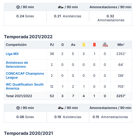
/ 90 min
/ 90 min
Amonestaciones / 90 min
0.24
Goles
0.21
Asistencias
0.32
Amonestaciones
Temporada 2021/2022
Competición
PJ
G
As
Min'
PEN
Liga MX
36
2
5
3
1
0
2352'
Amistosos de
2
0
0
0
0
0
64'
Selecciones
CONCACAF Champions
2
0
0
0
0
0
136'
League
WC Qualification South
12
1
2
1
0
0
705'
America
Total 2021/2022
52
3
7
4
1
0
3257'
/ 90 min
/ 90 min
Amonestaciones / 90 min
0.08
Goles
0.19
Asistencias
0.15
Amonestaciones
Temporada 2020/2021