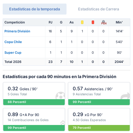
Estadísticas de la temporada
Estadísticas de Carrera
Competición
PJ
G
As
Min'
PEN
Primera División
16
5
9
1
0
0
1414'
Copa Chile
6
1
1
0
0
0
540'
Super Cup
1
1
0
0
0
0
90'
Total 2026
23
7
10
1
0
0
2044'
Estadísticas por cada 90 minutos en la Primera División
0.32
0.57
Goles / 90'
Asistencias. / 90'
5 Goles Total
9 Asistencias Total
88 Percentil
99 Percentil
0.89
0.29
G+A Por 90
xG Por 90'
14 Contribuciones de Goles
4.50 Goles Esperados
99 Percentil
79 Percentil