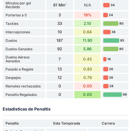
Minutos por gol
61 Min'
N/A
34
Recibido
3
19%
Porterías a 0
24
33
2.10
Tackles
80
10
0.64
Intercepciones
38
187
11.90
Duelos
85
92
5.86
Duelos Ganados
80
Duelos Aéreos
7
0.45
16
Aanados
13
0.83
Pasado a Regate
26
12
0.76
Despejes
26
0
0.00
Remates rechazados
28
0
0.00
Penaltis Regalados
99
Estadísticas de Penaltis
Penaltis
Esta Temporada
Carrera