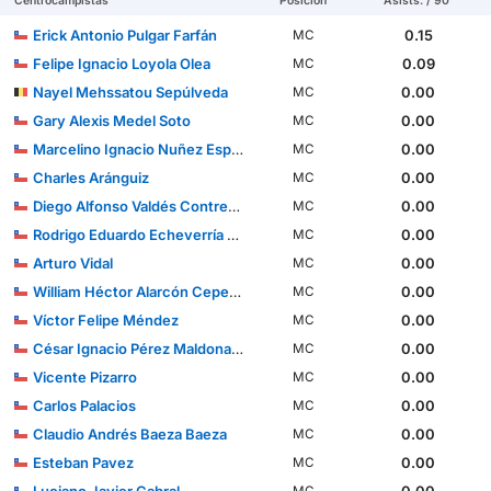
Centrocampistas
Posición
Asists. / 90'
Erick Antonio Pulgar Farfán
0.15
MC
Felipe Ignacio Loyola Olea
0.09
MC
Nayel Mehssatou Sepúlveda
0.00
MC
Gary Alexis Medel Soto
0.00
MC
Marcelino Ignacio Nuñez Espinoza
0.00
MC
Charles Aránguiz
0.00
MC
Diego Alfonso Valdés Contreras
0.00
MC
Rodrigo Eduardo Echeverría Sáez
0.00
MC
Arturo Vidal
0.00
MC
William Héctor Alarcón Cepeda
0.00
MC
Víctor Felipe Méndez
0.00
MC
César Ignacio Pérez Maldonado
0.00
MC
Vicente Pizarro
0.00
MC
Carlos Palacios
0.00
MC
Claudio Andrés Baeza Baeza
0.00
MC
Esteban Pavez
0.00
MC