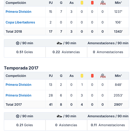
Competición
PJ
G
As
Min'
PEN
Primera División
15
7
3
0
0
0
1237'
Copa Libertadores
2
0
0
0
0
0
106'
Total 2018
17
7
3
0
0
0
1343'
/ 90 min
/ 90 min
Amonestaciones / 90 min
0.51
Goles
0.22
Asistencias
0
Amonestaciones
Temporada 2017
Competición
PJ
G
As
Min'
PEN
Primera División
13
2
0
1
0
0
848'
Primera División
28
6
0
3
0
0
2053'
Total 2017
41
8
0
4
0
0
2901'
/ 90 min
/ 90 min
Amonestaciones / 90 min
0.21
Goles
0
Asistencias
0.11
Amonestaciones