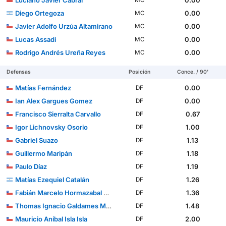
Luciano Javier Cabral
0.00
MC
Diego Ortegoza
0.00
MC
Javier Adolfo Urzúa Altamirano
0.00
MC
Lucas Assadi
0.00
MC
Rodrigo Andrés Ureña Reyes
0.00
MC
Defensas
Posición
Conce. / 90'
Matías Fernández
0.00
DF
Ian Alex Gargues Gomez
0.00
DF
Francisco Sierralta Carvallo
0.67
DF
Igor Lichnovsky Osorio
1.00
DF
Gabriel Suazo
1.13
DF
Guillermo Maripán
1.18
DF
Paulo Díaz
1.19
DF
Matías Ezequiel Catalán
1.26
DF
Fabián Marcelo Hormazabal Berríos
1.36
DF
Thomas Ignacio Galdames Millán
1.48
DF
Mauricio Aníbal Isla Isla
2.00
DF