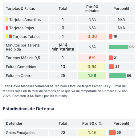
Por 90
Tarjetas & Faltas
Total
Percentil
minutos
1
N/A
N/A
Tarjetas Amarillas
0
N/A
N/A
Tarjetas Rojas
1
0.06
Tarjetas Totales
18
1414
Minutos por Tarjeta
N/A
98
min'/tarjeta
Recibida
1
6%
Tarjetas Más de 0,5
21
10
0.64
Faltas Cometidas
28
25
1.59
Falta en Contra
86
Jean David Meneses Villarroel ha recibido 1 total de tarjetas amarillas y 0 total de
tarjetas rojas en 16 total de partidos en lo que va de temporada de Primera División
2026. Cometen 0.64 faltas por 90 minutos.
Estadísticas de Defensa
Defender
Total
Por 90 o %
Percentil
23
1.46
Goles Encajados
35