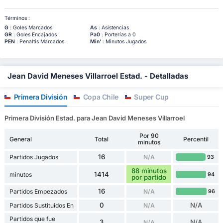
Términos :
G
: Goles Marcados
As
: Asistencias
GR
: Goles Encajados
Pa0
: Porterías a 0
PEN
: Penaltis Marcados
Min'
: Minutos Jugados
Jean David Meneses Villarroel Estad. - Detalladas
Primera División
Copa Chile
Super Cup
Primera División Estad. para Jean David Meneses Villarroel
Por 90
General
Total
Percentil
minutos
16
Partidos Jugados
N/A
93
88 minutos
1414
minutos
94
por partido
16
Partidos Empezados
N/A
96
0
N/A
Partidos Sustituidos En
N/A
Partidos que fue
3
N/A
N/A