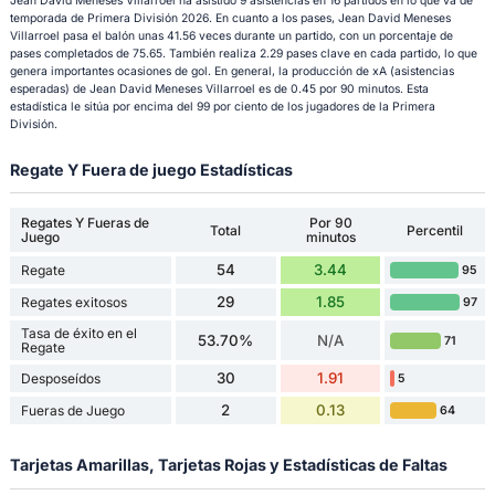
Jean David Meneses Villarroel ha asistido 9 asistencias en 16 partidos en lo que va de
temporada de Primera División 2026. En cuanto a los pases, Jean David Meneses
Villarroel pasa el balón unas 41.56 veces durante un partido, con un porcentaje de
pases completados de 75.65. También realiza 2.29 pases clave en cada partido, lo que
genera importantes ocasiones de gol. En general, la producción de xA (asistencias
esperadas) de Jean David Meneses Villarroel es de 0.45 por 90 minutos. Esta
estadística le sitúa por encima del 99 por ciento de los jugadores de la Primera
División.
Regate Y Fuera de juego Estadísticas
Regates Y Fueras de
Por 90
Total
Percentil
Juego
minutos
54
3.44
Regate
95
29
1.85
Regates exitosos
97
Tasa de éxito en el
53.70%
N/A
71
Regate
30
1.91
Desposeídos
5
2
0.13
Fueras de Juego
64
Tarjetas Amarillas, Tarjetas Rojas y Estadísticas de Faltas