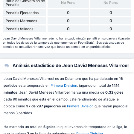
Ratio de Conversión de
No Pens
No Pens
Penaltis
0
0
Penaltis Ejecutados
0
0
Penaltis Marcados
0
0
Penaltis fallados
Jean David Meneses Villarroel aún no ha lanzado ningún penalti en su carrera (basado
en todos los datos de la temporada que tenemos en FootyStats). Sus estadísticas de
penaltis se actualizarán una vez que lance un penalti en un partido oficial.
Análisis estadístico de Jean David Meneses Villarroel
Jean David Meneses Villarroel es un Delantero que ha participado en
16
partidos
esta temporada en
Primera División
, jugando un total de
1414
minutos
. Jean David Meneses Villarroel marca una media de
0.32 goles
cada 90 minutos que está en el campo. Este rendimiento de ataque le
coloca como
37 de 297 jugadores
en
Primera División
que hayan jugado al
menos 3 partidos.
Ha marcado un total de
5 goles
lo que llevamos de temporada en la liga, lo
que le coloca
2
en la lista de goleadores de
Primera División
.