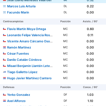
Marcos Luis Arturia
0.22
DL
Facundo Marín
0.00
DL
Centrocampistas
Posición
Asists. / 90'
Flavio Martín Moya Ortega
0.60
MC
Leonardo Felipe Valencia Rossel
0.11
MC
Vicente Amaro Cárcamo Osorio
0.00
MC
Ramón Martínez
0.00
MC
César Fuentes
0.00
MC
Danilo Catalán Córdova
0.00
MC
Misael Benjamin Llantén Letelier
0.00
MC
Tiago Galletto López
0.00
MC
Hugo Javier Martínez Cantero
0.00
MC
Defensas
Posición
Conce. / 90'
Yerko Gonzalez
1.03
DF
Axel Alfonzo
1.10
DF