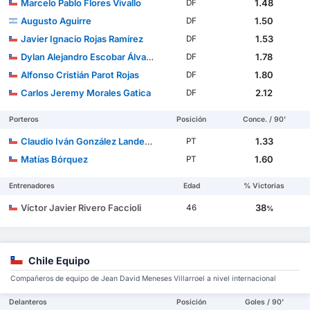
Marcelo Pablo Flores Vivallo
1.48
DF
Augusto Aguirre
1.50
DF
Javier Ignacio Rojas Ramírez
1.53
DF
Dylan Alejandro Escobar Álvarez
1.78
DF
Alfonso Cristián Parot Rojas
1.80
DF
Carlos Jeremy Morales Gatica
2.12
DF
Porteros
Posición
Conce. / 90'
Claudio Iván González Landeros
1.33
PT
Matías Bórquez
1.60
PT
Entrenadores
Edad
% Victorias
Víctor Javier Rivero Faccioli
38
46
%
Chile Equipo
Compañeros de equipo de Jean David Meneses Villarroel a nivel internacional
Delanteros
Posición
Goles / 90'