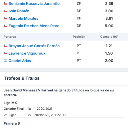
Benjamín Kuscevic Jaramillo
2.39
DF
Iván Román
3.00
DF
Marcelo Morales
3.91
DF
Eugenio Esteban Mena Reveco
5.00
DF
Porteros
Posición
Conce. / 90'
Brayan Josué Cortés Fernández
1.21
PT
Lawrence Vigouroux
1.50
PT
Gabriel Arias
2.00
PT
Trofeos & Títulos
Jean David Meneses Villarroel ha ganado 3 títulos en lo que va de su
carrera.
Liga MX
Ganador Final
1x
2020/2021
2º Lugar
2x
2021/2022, 2018/2019
Primera B