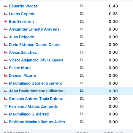
Eduardo Vargas
0.43
DL
Lucas Cepeda
0.33
DL
Ben Brereton
0.00
DL
Alexander Ernesto Aravena Guzmán
0.00
DL
Juan Delgado
0.00
DL
Darío Esteban Osorio Osorio
0.00
DL
Alexis Sanchez
0.00
DL
Víctor Alejandro Dávila Zavala
0.00
DL
Felipe Mora
0.00
DL
Damián Pizarro
0.00
DL
Maximiliano Gabriel Guerrero Pena
0.00
DL
Jean David Meneses Villarroel
0.00
DL
Gonzalo Andrés Tapia Dubournais
0.00
DL
Fernando Matías Zampedri
0.00
DL
Maximiliano Gutiérrez
0.00
DL
Emiliano Maximo Ramos Avilés
0.00
DL