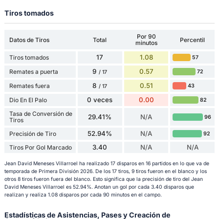
Tiros tomados
Por 90
Datos de Tiros
Total
Percentil
minutos
17
1.08
Tiros tomados
57
9
0.57
Remates a puerta
72
/ 17
8
0.51
Remates fuera
43
/ 17
0 veces
0.00
Dio En El Palo
82
Tasa de Conversión de
29.41%
N/A
96
Tiros
52.94%
N/A
Precisión de Tiro
92
3.40
N/A
N/A
Tiros Por Gol Marcado
Jean David Meneses Villarroel ha realizado 17 disparos en 16 partidos en lo que va de
temporada de Primera División 2026. De los 17 tiros, 9 tiros fueron en el blanco y los
otros 8 tiros fueron fuera del blanco. Esto significa que la precisión de tiro del Jean
David Meneses Villarroel es 52.94%. Anotan un gol por cada 3.40 disparos que
realizan y realiza 1.08 disparos por cada 90 minutos en el campo.
Estadísticas de Asistencias, Pases y Creación de