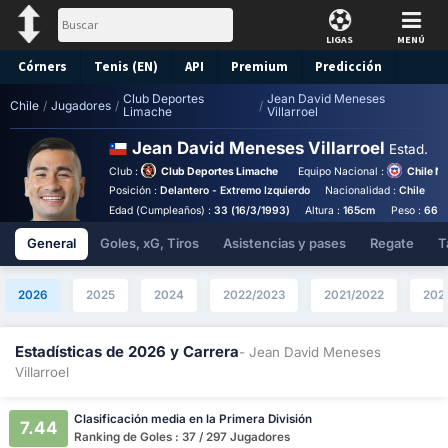
LIGAS
MENÚ
Córners
Tenis (EN)
API
Premium
Predicción
Club Deportes
Jean David Meneses
Chile
/
Jugadores
/
/
Limache
Villarroel
Jean David Meneses Villarroel
Estad.
Club :
Club Deportes Limache
Equipo Nacional :
Chile N
Posición :
Delantero - Extremo Izquierdo
Nacionalidad :
Chile
B
Edad (Cumpleaños) :
33 (16/3/1993)
Altura :
165cm
Peso :
66k
General
Goles, xG, Tiros
Asistencias y pases
Regate
T
2026
2025
2024
2022/2023
2021/2022
202
Estadísticas de 2026 y Carrera
- Jean David Meneses
Villarroel
Clasificación media en la Primera División
7.44
Ranking de Goles : 37 / 297 Jugadores