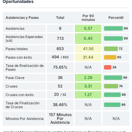
Oportunidades
Por 90
Asistencias y Pases
Total
Percentil
minutos
9
0.57
Asistencias
99
Asistencias Esperadas
7.13
0.45
99
(xA)
653
41.56
Pases totales
72
494
31.44
Pases con éxito
65
/ 653
Tasa de finalización de
75.65%
N/A
38
Pases
36
2.29
Pase Clave
96
52
3.31
Cruses
74
20
1.27
Cruses con éxito
88
/ 52
Tasa de Finalización
38.46%
N/A
86
de Cruces
157 Minutos
Por
N/A
N/A
Minutos Por Asistencia
Asistencia