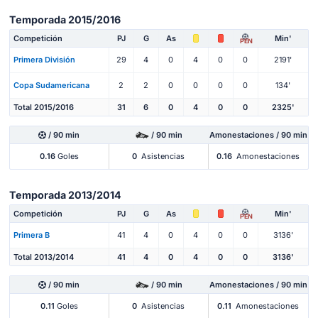
Temporada 2015/2016
Competición
PJ
G
As
Min'
PEN
Primera División
29
4
0
4
0
0
2191'
Copa Sudamericana
2
2
0
0
0
0
134'
Total 2015/2016
31
6
0
4
0
0
2325'
/ 90 min
/ 90 min
Amonestaciones / 90 min
0.16
Goles
0
Asistencias
0.16
Amonestaciones
Temporada 2013/2014
Competición
PJ
G
As
Min'
PEN
Primera B
41
4
0
4
0
0
3136'
Total 2013/2014
41
4
0
4
0
0
3136'
/ 90 min
/ 90 min
Amonestaciones / 90 min
0.11
Goles
0
Asistencias
0.11
Amonestaciones