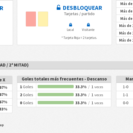
Más de 
DESBLOQUEAR
R
Más de 
Tarjetas / partido
Más de 
Más de 
Local
Visitante
Más de 
* Tarjeta Roja = 2 tarjetas.
Más de 
D / 2ª MITAD)
Goles totales más frecuentes - Descanso
Mar
e X
1
Goles
33.3%
/
1
1-0
67%
veces
67%
2
Goles
33.3%
/
1
1-1
veces
67%
0
Goles
33.3%
/
1
0-0
veces
33%
Cup