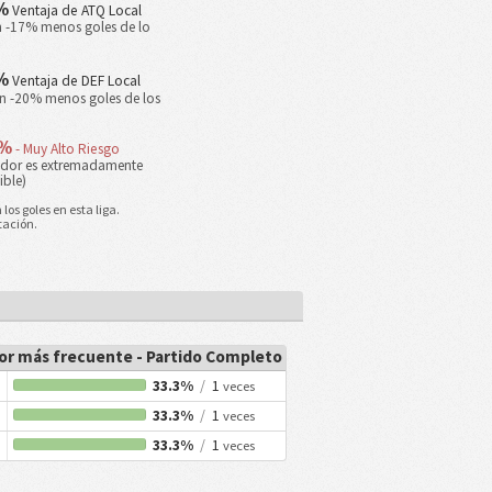
7%
Ventaja de ATQ Local
n -17% menos goles de lo
0%
Ventaja de DEF Local
un -20% menos goles de los
0%
- Muy Alto Riesgo
ador es extremadamente
ible)
os goles en esta liga.
tación.
r más frecuente - Partido Completo
33.3%
/
1
veces
33.3%
/
1
veces
33.3%
/
1
veces