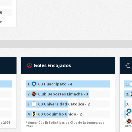
5
up
Goles Encajados
1.
CD Huachipato - 4
1.
2.
Club Deportes Limache - 3
2.
3.
CD Universidad Catolica - 2
3.
4.
CD Coquimbo Unido - 2
4.
da 2026
* Super Cup Estadísticas de Club de la temporada
* Su
2026
2026