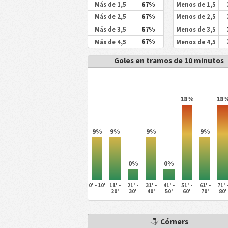
67%
Más de 1,5
Menos de 1,5
67%
Más de 2,5
Menos de 2,5
67%
Más de 3,5
Menos de 3,5
67%
Más de 4,5
Menos de 4,5
Goles en tramos de 10 minutos
18%
18
9%
9%
9%
9%
0%
0%
0' - 10'
11' -
21' -
31' -
41' -
51' -
61' -
71' 
20'
30'
40'
50'
60'
70'
80'
Córners