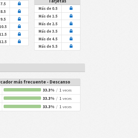
Tarjetas
7.5
Más de 0.5
8.5
Más de 1.5
9.5
Más de 2.5
10.5
Más de 3.5
11.5
Más de 4.5
12.5
Más de 5.5
cador más frecuente - Descanso
33.3%
/
1
veces
33.3%
/
1
veces
33.3%
/
1
veces