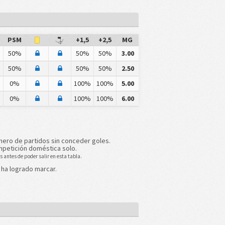
PSM
+1,5
+2,5
MG
50%
50%
50%
3.00
50%
50%
50%
2.50
%
0%
100%
100%
5.00
%
0%
100%
100%
6.00
mero de partidos sin conceder goles.
mpetición doméstica solo.
 antes de poder salir en esta tabla.
 ha logrado marcar.