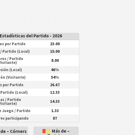
Estadísticas del Partido - 2026
23.00
os por Partido
15.00
/ Partido (Local)
ros / Partido
8.00
Visitante)
46%
sión (Local)
54%
ón (Visitante)
26.67
s por Partido
12.33
/ Partido (Local)
as / Partido
14.33
Visitante)
1.33
e Juego / Partido
87
es participando
Más de –
de – Córners