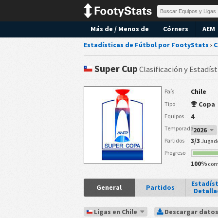
Más de / Menos de
Córners
AEM
Estadísticas de Fútbol por FootyStats
›
C
Super Cup
Clasificación y Estadíst
Chile
País
Copa
Tipo
4
Equipos
Temporada
2026
3/3
Partidos
Jugad
Progreso
100%
com
Estadíst
General
Partidos
Detall
Ligas en Chile
Descargar dato