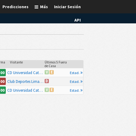
Predicciones
Más
Iniciar Sesión
API
rma
Visitante
Últimos 5 Fuera
de Casa
.00
V
E
CD Universidad Catolica
Estad.
.00
D
Club Deportes Limache
Estad.
.00
V
E
CD Universidad Catolica
Estad.