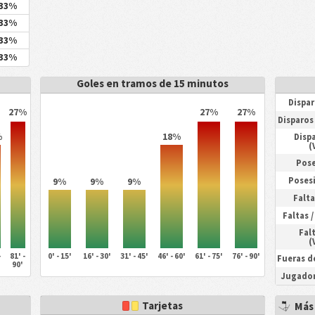
33%
33%
33%
33%
Goles en tramos de 15 minutos
Dispar
27%
27%
27%
Disparos 
%
18%
Dispa
(
Pose
9%
9%
9%
Posesi
Falta
Faltas 
Falt
(
-
81' -
0' - 15'
16' - 30'
31' - 45'
46' - 60'
61' - 75'
76' - 90'
Fueras d
90'
Jugador
Tarjetas
Más 