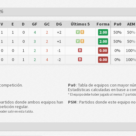
26
V
E
D
GF
GC
DG
Últimos 5
Forma
Pa0
AEM
2.00
1
1
0
4
2
+2
50%
50
%
V
E
2.00
1
1
0
3
2
+1
50%
50
%
V
E
0.00
0
0
1
2
3
-1
0%
100
D
0.00
0
0
1
2
4
-2
0%
100
D
 competición.
Pa0
: Tabla de equipos con mayor nú
Estadísticas calculadas en base a co
* El equipo debe haber jugado al menos 7 partidos
 partidos donde ambos equipos han
PSM
: Partidos donde este equipo no
etición regular.
oder salir en esta tabla.