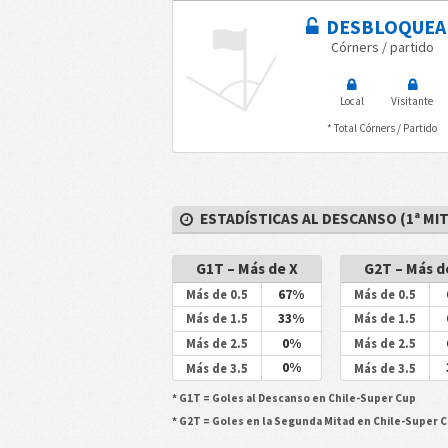
DESBLOQUEA
Córners / partido
Local
Visitante
* Total Córners / Partido
ESTADÍSTICAS AL DESCANSO (1ª MITA
G1T – Más de X
G2T – Más d
67%
Más de 0.5
Más de 0.5
33%
Más de 1.5
Más de 1.5
0%
Más de 2.5
Más de 2.5
0%
Más de 3.5
Más de 3.5
* G1T = Goles al Descanso en Chile-Super Cup
* G2T = Goles en la Segunda Mitad en Chile-Super 