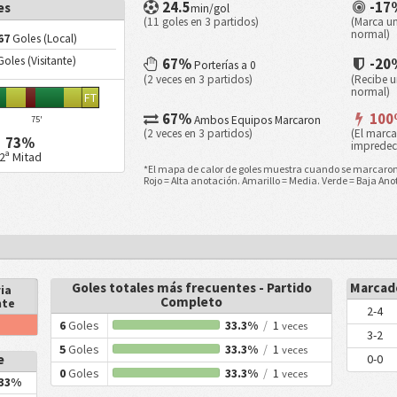
24.5
-1
es
min/gol
(11 goles en 3 partidos)
(Marca u
normal)
67
Goles (Local)
oles (Visitante)
67%
-2
Porterías a 0
(2 veces en 3 partidos)
(Recibe 
normal)
FT
67%
10
Ambos Equipos Marcaron
75'
(2 veces en 3 partidos)
(El marc
73%
impredec
2ª Mitad
*El mapa de calor de goles muestra cuando se marcaron l
Rojo = Alta anotación. Amarillo = Media. Verde = Baja Ano
Goles totales más frecuentes - Partido
Marcado
ia
Completo
nte
2-4
6
Goles
33.3%
/
1
veces
3-2
5
Goles
33.3%
/
1
veces
e
0-0
0
Goles
33.3%
/
1
veces
33%