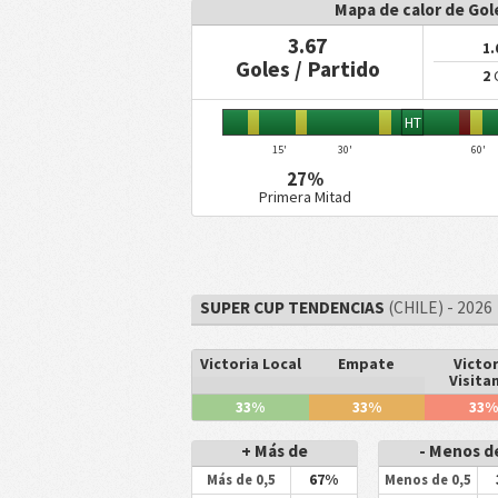
Mapa de calor de Gol
3.67
1.
Goles / Partido
2
G
HT
15'
30'
60'
27%
Primera Mitad
SUPER CUP TENDENCIAS
(CHILE) - 2026
Victoria Local
Empate
Victor
Visita
33%
33%
33%
+ Más de
- Menos d
67%
Más de 0,5
Menos de 0,5