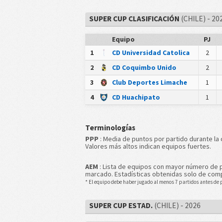
SUPER CUP CLASIFICACIÓN
(CHILE) - 20
Equipo
PJ
1
CD Universidad Catolica
2
2
CD Coquimbo Unido
2
3
Club Deportes Limache
1
4
CD Huachipato
1
Terminologías
PPP
: Media de puntos por partido durante la
Valores más altos indican equipos fuertes.
AEM
: Lista de equipos con mayor número de
marcado. Estadísticas obtenidas solo de comp
* El equipo debe haber jugado al menos 7 partidos antes de p
SUPER CUP ESTAD.
(CHILE) - 2026