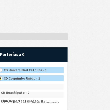
Porterías a 0
CD Universidad Catolica - 1
CD Coquimbo Unido - 1
CD Huachipato - 0
Club Deportes Limache - 0
per Cup Estadísticas de Club de la temporada