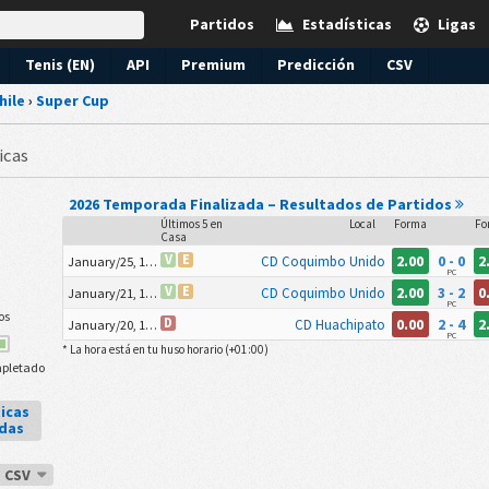
Partidos
Estadísticas
Ligas
Tenis (EN)
API
Premium
Predicción
CSV
hile
›
Super Cup
icas
2026 Temporada Finalizada – Resultados de Partidos
Últimos 5 en
Local
Forma
Fo
Casa
2.00
0 - 0
2
V
E
CD Coquimbo Unido
January/25, 10:00pm
PC
2.00
3 - 2
0
V
E
CD Coquimbo Unido
January/21, 10:00pm
PC
os
0.00
2 - 4
2
D
CD Huachipato
January/20, 10:00pm
PC
* La hora está en tu huso horario (
+01:00
)
pletado
icas
adas
s CSV