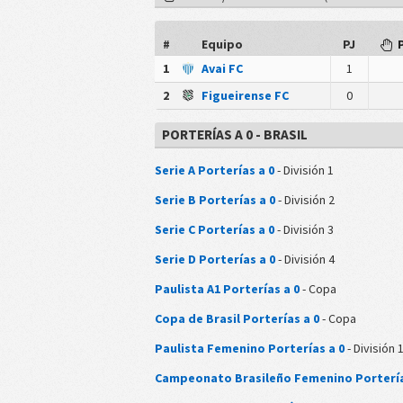
#
Equipo
PJ
1
Avai FC
1
2
Figueirense FC
0
PORTERÍAS A 0 - BRASIL
Serie A Porterías a 0
- División 1
Serie B Porterías a 0
- División 2
Serie C Porterías a 0
- División 3
Serie D Porterías a 0
- División 4
Paulista A1 Porterías a 0
- Copa
Copa de Brasil Porterías a 0
- Copa
Paulista Femenino Porterías a 0
- División 
Campeonato Brasileño Femenino Portería