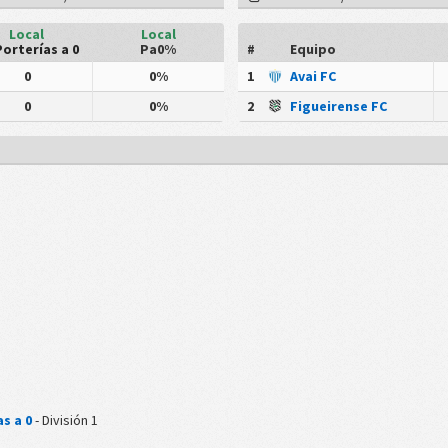
Local
Local
Porterías a 0
Pa0%
#
Equipo
0
0%
1
Avai FC
0
0%
2
Figueirense FC
1
s a 0
- División 1