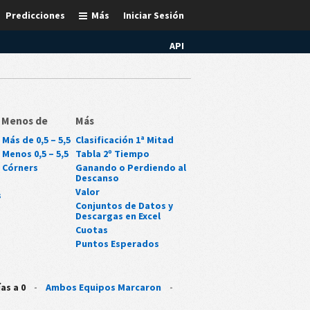
Predicciones
Más
Iniciar Sesión
API
/ Menos de
Más
Más de 0,5 – 5,5
Clasificación 1ª Mitad
 Menos 0,5 – 5,5
Tabla 2º Tiempo
 Córners
Ganando o Perdiendo al
Descanso
Valor
s
Conjuntos de Datos y
Descargas en Excel
Cuotas
Puntos Esperados
as a 0
-
Ambos Equipos Marcaron
-