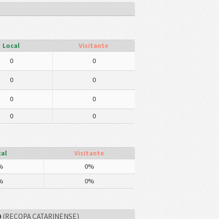
Local
Visitante
0
0
0
0
0
0
0
0
al
Visitante
%
0%
%
0%
0
(RECOPA CATARINENSE)