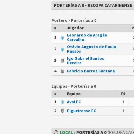
PORTERÍAS A 0 - RECOPA CATARINENSE
Portero - Porterías a 0
#
Jugador
P
Leonardo de Aragão
1
Carvalho
Otávio Augusto de Paula
2
Passos
Igo Gabriel Santos
3
Pereira
4
Fabricio Barros Santana
Equipos - Porterías a 0
#
Equipo
PJ
1
Avai FC
1
2
Figueirense FC
1
LOCAL
/
PORTERÍAS A 0
(RECOPA CAT