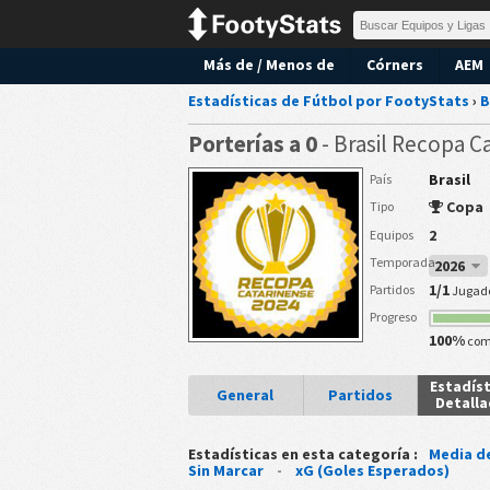
Más de / Menos de
Córners
AEM
Estadísticas de Fútbol por FootyStats
›
B
Porterías a 0
- Brasil Recopa C
Brasil
País
Copa
Tipo
2
Equipos
Temporada
2026
1/1
Partidos
Jugad
Progreso
100%
com
Estadíst
General
Partidos
Detall
Estadísticas en esta categoría :
Media d
Sin Marcar
-
xG (Goles Esperados)