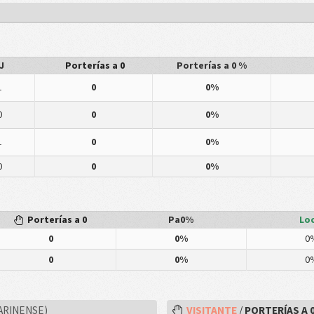
J
Porterías a 0
Porterías a 0 %
1
0
0%
0
0
0%
1
0
0%
0
0
0%
Porterías a 0
Pa0%
Loc
0
0%
0
0
0%
0
ARINENSE)
VISITANTE
/
PORTERÍAS A 