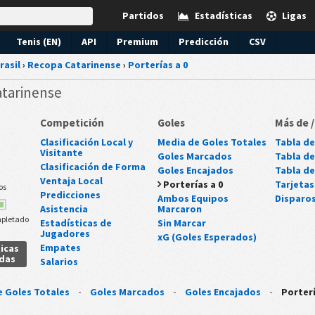
Partidos
Estadísticas
Ligas
Tenis (EN)
API
Premium
Predicción
CSV
rasil
›
Recopa Catarinense
›
Porterías a 0
atarinense
Competición
Goles
Más de 
Clasificación Local y
Media de Goles Totales
Tabla de 
Visitante
Goles Marcados
Tabla de
Clasificación de Forma
Goles Encajados
Tabla de
Ventaja Local
Porterías a 0
Tarjetas
os
Predicciones
Ambos Equipos
Disparo
Asistencia
Marcaron
pletado
Estadísticas de
Sin Marcar
Jugadores
xG (Goles Esperados)
Empates
icas
adas
Salarios
e Goles Totales
-
Goles Marcados
-
Goles Encajados
-
Porterí