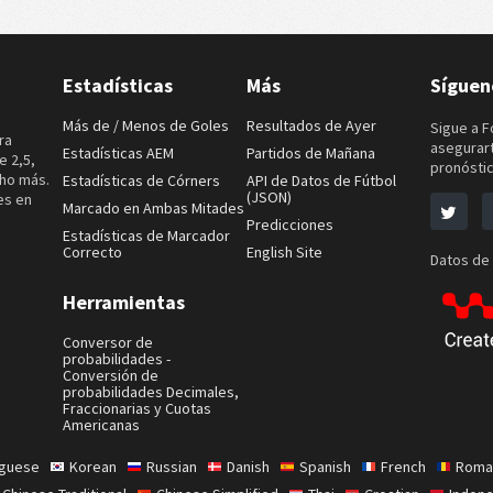
Estadísticas
Más
Síguen
Más de / Menos de Goles
Resultados de Ayer
Sigue a F
ra
asegurart
Estadísticas AEM
Partidos de Mañana
e 2,5,
pronóstic
cho más.
Estadísticas de Córners
API de Datos de Fútbol
(JSON)
es en
Marcado en Ambas Mitades
Predicciones
Estadísticas de Marcador
Correcto
English Site
Datos de
Herramientas
Conversor de
probabilidades -
Conversión de
probabilidades Decimales,
Fraccionarias y Cuotas
Americanas
uguese
Korean
Russian
Danish
Spanish
French
Roma