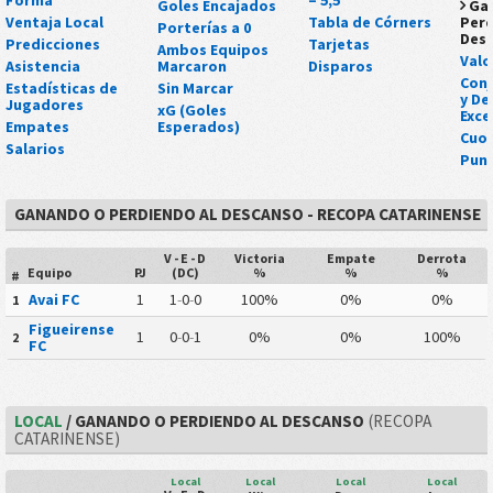
Goles Encajados
Ga
Ventaja Local
Tabla de Córners
Perd
Porterías a 0
Des
Predicciones
Tarjetas
Ambos Equipos
Valo
Asistencia
Marcaron
Disparos
Conj
Estadísticas de
Sin Marcar
y De
Jugadores
xG (Goles
Exce
Empates
Esperados)
Cuo
Salarios
Punt
GANANDO O PERDIENDO AL DESCANSO - RECOPA CATARINENSE
V - E - D
Victoria
Empate
Derrota
Equipo
PJ
(DC)
%
%
%
#
Avai FC
1
1
-
0
-
0
100%
0%
0%
1
Figueirense
1
0
-
0
-
1
0%
0%
100%
2
FC
LOCAL
/ GANANDO O PERDIENDO AL DESCANSO
(RECOPA
CATARINENSE)
Local
Local
Local
Local