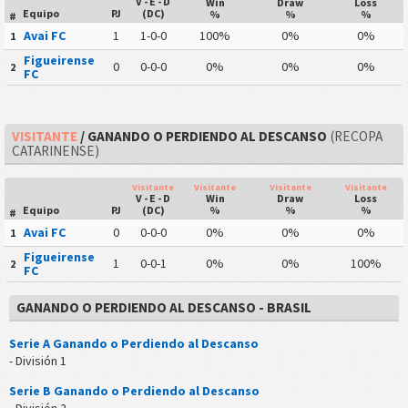
V - E - D
Win
Draw
Loss
Equipo
PJ
(DC)
%
%
%
#
Avai FC
1
1-0-0
100%
0%
0%
1
Figueirense
0
0-0-0
0%
0%
0%
2
FC
VISITANTE
/ GANANDO O PERDIENDO AL DESCANSO
(RECOPA
CATARINENSE)
Visitante
Visitante
Visitante
Visitante
V - E - D
Win
Draw
Loss
Equipo
PJ
(DC)
%
%
%
#
Avai FC
0
0-0-0
0%
0%
0%
1
Figueirense
1
0-0-1
0%
0%
100%
2
FC
GANANDO O PERDIENDO AL DESCANSO - BRASIL
Serie A Ganando o Perdiendo al Descanso
- División 1
Serie B Ganando o Perdiendo al Descanso
- División 2