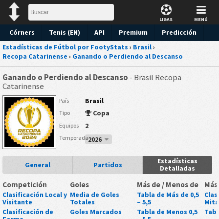
LIGAS
MENÚ
Córners
Tenis (EN)
API
Premium
Predicción
Estadísticas de Fútbol por FootyStats
›
Brasil
›
Recopa Catarinense
›
Ganando o Perdiendo al Descanso
Ganando o Perdiendo al Descanso
- Brasil Recopa
Catarinense
Brasil
País
Copa
Tipo
2
Equipos
Temporada
2026
Estadísticas
General
Partidos
Detalladas
Competición
Goles
Más de / Menos de
Más
Clasificación Local y
Media de Goles
Tabla de Más de 0,5
Clas
Visitante
Totales
– 5,5
Mit
Clasificación de
Goles Marcados
Tabla de Menos 0,5
Tabl
Forma
– 5,5