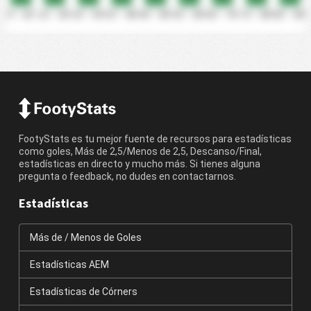
0' - 10'
11' - 20'
21' - 30'
31' - 40'
41' - 50'
51' - 60'
61' - 70'
71' - 80'
81' - 90'
FootyStats es tu mejor fuente de recursos para estadísticas
como goles, Más de 2,5/Menos de 2,5, Descanso/Final,
estadísticas en directo y mucho más. Si tienes alguna
pregunta o feedback, no dudes en contactarnos.
Estadísticas
Más de / Menos de Goles
Estadísticas AEM
Estadísticas de Córners