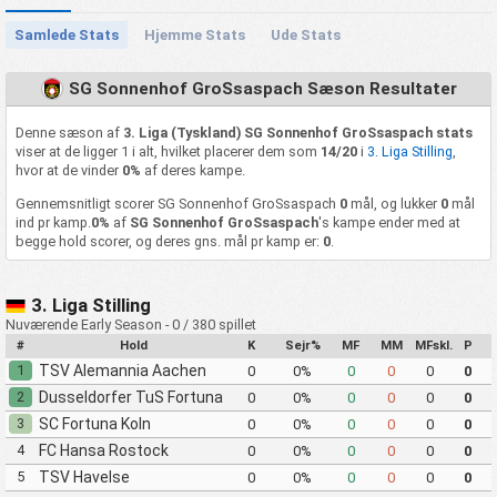
Samlede Stats
Hjemme Stats
Ude Stats
SG Sonnenhof GroSsaspach Sæson Resultater
Denne sæson af
3. Liga (Tyskland) SG Sonnenhof GroSsaspach stats
viser at de ligger 1 i alt, hvilket placerer dem som
14/20
i
3. Liga Stilling
,
hvor at de vinder
0%
af deres kampe.
Gennemsnitligt scorer SG Sonnenhof GroSsaspach
0
mål, og lukker
0
mål
ind pr kamp.
0%
af
SG Sonnenhof GroSsaspach
's kampe ender med at
begge hold scorer, og deres gns. mål pr kamp er:
0
.
3. Liga Stilling
Nuværende Early Season - 0 / 380 spillet
#
Hold
K
Sejr%
MF
MM
MFskl.
P
1
TSV Alemannia Aachen
0
0%
0
0
0
0
2
Dusseldorfer TuS Fortuna
0
0%
0
0
0
0
1895
3
SC Fortuna Koln
0
0%
0
0
0
0
4
FC Hansa Rostock
0
0%
0
0
0
0
5
TSV Havelse
0
0%
0
0
0
0