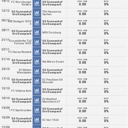
19/12
GNS. Mål:
BHS:
FC Wurzburger
SG Sonnenhof
0.00
0%
Kickers
GroSsaspach
Stats
12/12
GNS. Mål:
BHS:
SG Sonnenhof
TSV Alemannia
0.00
0%
GroSsaspach
Aachen
Stats
05/12
GNS. Mål:
BHS:
VfB Stuttgart 1893
SG Sonnenhof
0.00
0%
II
GroSsaspach
Stats
28/11
GNS. Mål:
BHS:
SG Sonnenhof
MSV Duisburg
0.00
0%
GroSsaspach
Stats
21/11
GNS. Mål:
BHS:
Dusseldorfer TuS
SG Sonnenhof
0.00
0%
Fortuna 1895
GroSsaspach
Stats
07/11
GNS. Mål:
BHS:
SG Sonnenhof
FC Hansa Rostock
0.00
0%
GroSsaspach
Stats
31/10
GNS. Mål:
BHS:
SG Sonnenhof
Rot Weiss Essen
0.00
0%
GroSsaspach
Stats
24/10
GNS. Mål:
BHS:
SV Wehen
SG Sonnenhof
0.00
0%
Wiesbaden
GroSsaspach
Stats
17/10
GNS. Mål:
BHS:
SG Sonnenhof
SC PreuSsen 06
0.00
0%
GroSsaspach
Munster
Stats
13/10
GNS. Mål:
BHS:
SG Sonnenhof
FC Viktoria Koln
0.00
0%
GroSsaspach
Stats
10/10
GNS. Mål:
BHS:
SG Sonnenhof
SV Waldhof
0.00
0%
GroSsaspach
Mannheim 07
Stats
19/09
GNS. Mål:
BHS:
SG Sonnenhof
1 FC Saarbrucken
0.00
0%
GroSsaspach
Stats
15/09
GNS. Mål:
BHS:
SG Sonnenhof
SC Verl 1924
0.00
0%
GroSsaspach
Stats
12/09
GNS. Mål:
BHS: