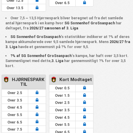
Over 12.5
Over 6.5
Over 13.5
Over 7,5 ~ 13,5 Hjørnespark bliver beregnet ud fra det samlede
antal hjørnespark i en kamp hvor
SG Sonnenhof GroSsaspach
har
deltaget, fra
2026/27 sæsonen af 3. Liga
SG Sonnenhof GroSsaspach
's statistikker indikerer at ?% af deres
kampe akkumulerede over 9,5 samlede hjørnespark. Mens
2026/27 fra
3. Liga
havde et gennemsnit på ?% for over 9,5.
?% af SG Sonnenhof GroSsaspach
‘s kampe, har haft over 3,5 kort.
Sammenlignet med dette,
3. Liga
har gennemsnitligt ?% for over 3,5
kort.
HJØRNESPARK
Kort Modtaget
TIL
Over 0.5
Over 2.5
Over 1.5
Over 3.5
Over 2.5
Over 4.5
Over 3.5
Over 5.5
Over 4.5
Over 6.5
Over 5.5
Over 7.5
Over 6.5