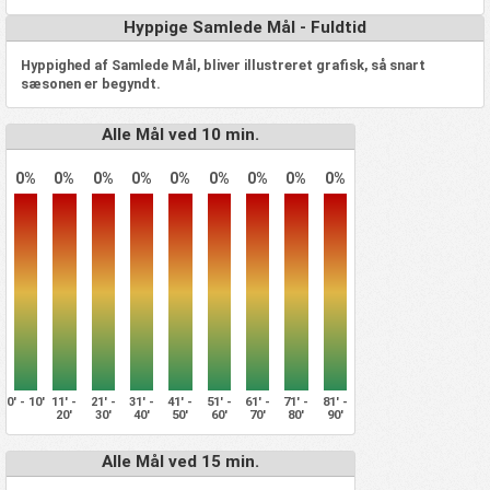
Hyppige Samlede Mål - Fuldtid
Hyppighed af Samlede Mål, bliver illustreret grafisk, så snart
sæsonen er begyndt.
Alle Mål ved 10 min.
0%
0%
0%
0%
0%
0%
0%
0%
0%
0' - 10'
11' -
21' -
31' -
41' -
51' -
61' -
71' -
81' -
20'
30'
40'
50'
60'
70'
80'
90'
Alle Mål ved 15 min.