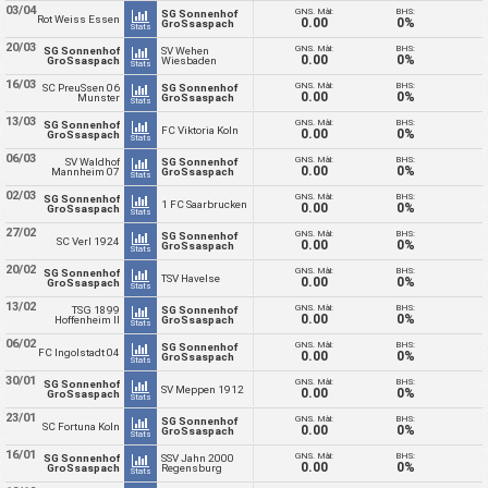
03/04
GNS. Mål:
BHS:
SG Sonnenhof
Rot Weiss Essen
0.00
0%
GroSsaspach
Stats
20/03
GNS. Mål:
BHS:
SG Sonnenhof
SV Wehen
0.00
0%
GroSsaspach
Wiesbaden
Stats
16/03
GNS. Mål:
BHS:
SC PreuSsen 06
SG Sonnenhof
0.00
0%
Munster
GroSsaspach
Stats
13/03
GNS. Mål:
BHS:
SG Sonnenhof
FC Viktoria Koln
0.00
0%
GroSsaspach
Stats
06/03
GNS. Mål:
BHS:
SV Waldhof
SG Sonnenhof
0.00
0%
Mannheim 07
GroSsaspach
Stats
02/03
GNS. Mål:
BHS:
SG Sonnenhof
1 FC Saarbrucken
0.00
0%
GroSsaspach
Stats
27/02
GNS. Mål:
BHS:
SG Sonnenhof
SC Verl 1924
0.00
0%
GroSsaspach
Stats
20/02
GNS. Mål:
BHS:
SG Sonnenhof
TSV Havelse
0.00
0%
GroSsaspach
Stats
13/02
GNS. Mål:
BHS:
TSG 1899
SG Sonnenhof
0.00
0%
Hoffenheim II
GroSsaspach
Stats
06/02
GNS. Mål:
BHS:
SG Sonnenhof
FC Ingolstadt 04
0.00
0%
GroSsaspach
Stats
30/01
GNS. Mål:
BHS:
SG Sonnenhof
SV Meppen 1912
0.00
0%
GroSsaspach
Stats
23/01
GNS. Mål:
BHS:
SG Sonnenhof
SC Fortuna Koln
0.00
0%
GroSsaspach
Stats
16/01
GNS. Mål:
BHS:
SG Sonnenhof
SSV Jahn 2000
0.00
0%
GroSsaspach
Regensburg
Stats