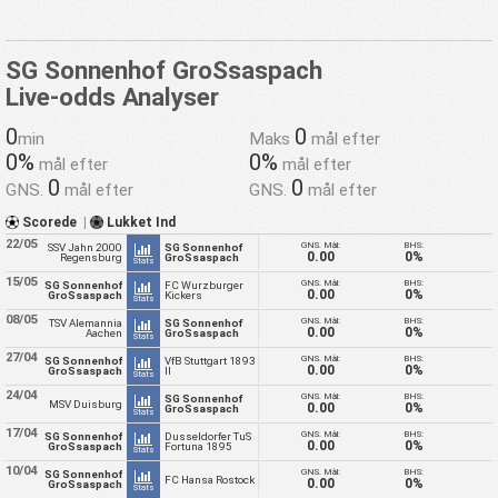
SG Sonnenhof GroSsaspach
Live-odds Analyser
0
0
min
Maks
mål efter
0%
0%
mål efter
mål efter
0
0
GNS.
mål efter
GNS.
mål efter
Scorede
|
Lukket Ind
22/05
GNS. Mål:
BHS:
SSV Jahn 2000
SG Sonnenhof
0.00
0%
Regensburg
GroSsaspach
Stats
15/05
GNS. Mål:
BHS:
SG Sonnenhof
FC Wurzburger
0.00
0%
GroSsaspach
Kickers
Stats
08/05
GNS. Mål:
BHS:
TSV Alemannia
SG Sonnenhof
0.00
0%
Aachen
GroSsaspach
Stats
27/04
GNS. Mål:
BHS:
SG Sonnenhof
VfB Stuttgart 1893
0.00
0%
GroSsaspach
II
Stats
24/04
GNS. Mål:
BHS:
SG Sonnenhof
MSV Duisburg
0.00
0%
GroSsaspach
Stats
17/04
GNS. Mål:
BHS:
SG Sonnenhof
Dusseldorfer TuS
0.00
0%
GroSsaspach
Fortuna 1895
Stats
10/04
GNS. Mål:
BHS:
SG Sonnenhof
FC Hansa Rostock
0.00
0%
GroSsaspach
Stats