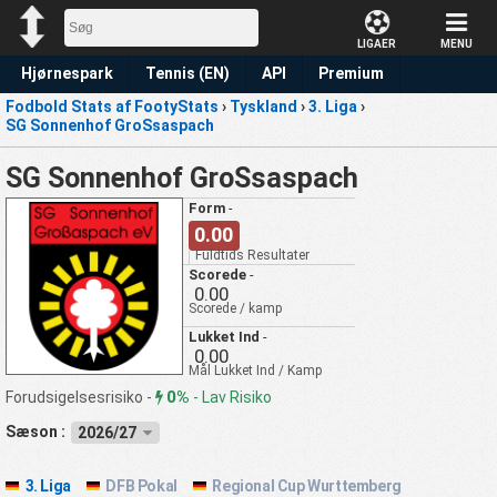
LIGAER
MENU
Hjørnespark
Tennis (EN)
API
Premium
Fodbold Stats af FootyStats
›
Tyskland
›
3. Liga
›
Forudsigelse
SG Sonnenhof GroSsaspach
SG Sonnenhof GroSsaspach
Form
-
0.00
Fuldtids Resultater
Scorede
-
0.00
Scorede / kamp
Lukket Ind
-
0.00
Mål Lukket Ind / Kamp
0%
Forudsigelsesrisiko -
-
Lav Risiko
Sæson :
2026/27
3. Liga
DFB Pokal
Regional Cup Wurttemberg