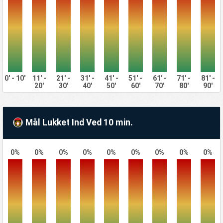
0' - 10'
11' -
21' -
31' -
41' -
51' -
61' -
71' -
81' -
20'
30'
40'
50'
60'
70'
80'
90'
Mål Lukket Ind Ved 10 min.
0%
0%
0%
0%
0%
0%
0%
0%
0%