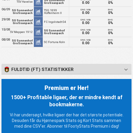
SG Sonnenhof
TSV Havelse
0.00
0%
GroSsaspach
Stats
06/09
GNS. Mål:
BHS:
SG Sonnenhof
TSG 1899
0.00
0%
GroSsaspach
Hoffenheim II
Stats
29/08
GNS. Mål:
BHS:
SG Sonnenhof
FC Ingolstadt 04
0.00
0%
GroSsaspach
Stats
15/08
GNS. Mål:
BHS:
SG Sonnenhof
SV Meppen 1912
0.00
0%
GroSsaspach
Stats
08/08
GNS. Mål:
BHS:
SG Sonnenhof
SC Fortuna Koln
0.00
0%
GroSsaspach
Stats
FULDTID (FT) STATISTIKKER
Premium er Her!
1500+ Profitable ligaer, der er mindre kendt af
bookmakerne.
Vi har undersøgt, hvilke ligaer der har det største potentiale.
Desuden får du Hjørnespark Stats og Kort Stats sammen
med dine CSV'er. Abonner til FootyStats Premium i dag!