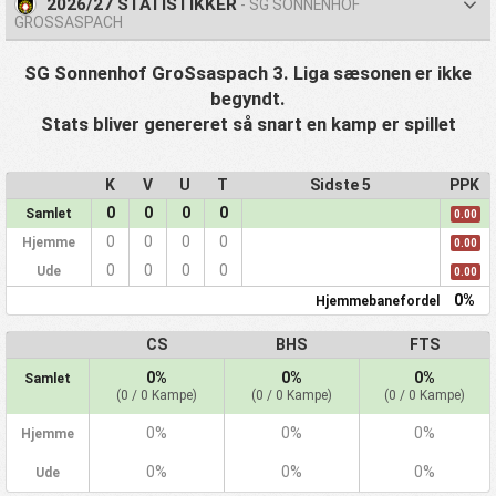
2026/27 STATISTIKKER
- SG SONNENHOF
GROSSASPACH
SG Sonnenhof GroSsaspach 3. Liga sæsonen er ikke
begyndt.
Stats bliver genereret så snart en kamp er spillet
K
V
U
T
Sidste 5
PPK
0
0
0
0
Samlet
0.00
0
0
0
0
Hjemme
0.00
0
0
0
0
Ude
0.00
0%
Hjemmebanefordel
CS
BHS
FTS
0%
0%
0%
Samlet
(0 / 0 Kampe)
(0 / 0 Kampe)
(0 / 0 Kampe)
0%
0%
0%
Hjemme
0%
0%
0%
Ude