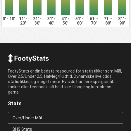
0' - 10'
11' -
21' -
31' -
41' -
51' -
61' -
71' -
81' -
20'
30'
40'
50'
60'
70'
80'
90'
FootyStats er din bedste ressource for statistikker som Mål,
Over 2,5/Under 2,5, Halvleg/Fuldtid, Dynamiske live odds
statistikker, og meget mere. Hvis du har flere spørgsmål,
tanker eller feedback, så hold ikke tilbage og kontakt os
gerne.
Stats
Over/Under Mål
BHS Stats