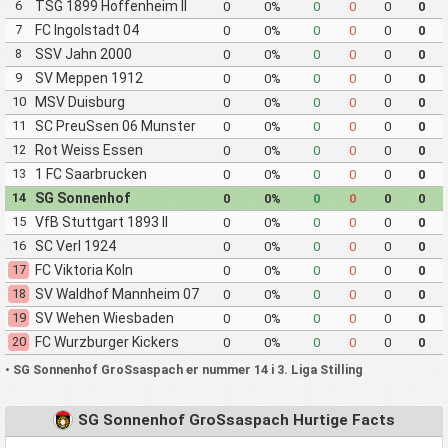
6
TSG 1899 Hoffenheim II
0
0%
0
0
0
0
7
FC Ingolstadt 04
0
0%
0
0
0
0
8
SSV Jahn 2000
0
0%
0
0
0
0
Regensburg
9
SV Meppen 1912
0
0%
0
0
0
0
10
MSV Duisburg
0
0%
0
0
0
0
11
SC PreuSsen 06 Munster
0
0%
0
0
0
0
12
Rot Weiss Essen
0
0%
0
0
0
0
13
1 FC Saarbrucken
0
0%
0
0
0
0
14
SG Sonnenhof
0
0%
0
0
0
0
GroSsaspach
15
VfB Stuttgart 1893 II
0
0%
0
0
0
0
16
SC Verl 1924
0
0%
0
0
0
0
17
FC Viktoria Koln
0
0%
0
0
0
0
18
SV Waldhof Mannheim 07
0
0%
0
0
0
0
19
SV Wehen Wiesbaden
0
0%
0
0
0
0
20
FC Wurzburger Kickers
0
0%
0
0
0
0
•
SG Sonnenhof GroSsaspach er nummer 14 i 3. Liga Stilling
SG Sonnenhof GroSsaspach Hurtige Facts