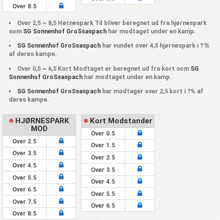
Over 8.5
Over 2,5 ~ 8,5 Hørnespark Til bliver beregnet ud fra hjørnespark
som
SG Sonnenhof GroSsaspach
har modtaget under en kamp.
SG Sonnenhof GroSsaspach
har vundet over 4,5 hjørnespark i ?％
af deres kampe.
Over 0,5 ~ 6,5 Kort Modtaget er beregnet ud fra kort som
SG
Sonnenhof GroSsaspach
har modtaget under en kamp.
SG Sonnenhof GroSsaspach
har modtager over 2,5 kort i ?% af
deres kampe.
HJØRNESPARK
Kort Modstander
MOD
Over 0.5
Over 2.5
Over 1.5
Over 3.5
Over 2.5
Over 4.5
Over 3.5
Over 5.5
Over 4.5
Over 6.5
Over 5.5
Over 7.5
Over 6.5
Over 8.5