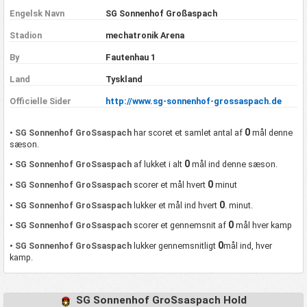
Engelsk Navn
SG Sonnenhof Großaspach
Stadion
mechatronik Arena
By
Fautenhau 1
Land
Tyskland
Officielle Sider
http://www.sg-sonnenhof-grossaspach.de
0
•
SG Sonnenhof GroSsaspach
har scoret et samlet antal af
mål denne
sæson.
0
•
SG Sonnenhof GroSsaspach
af lukket i alt
mål ind denne sæson.
0
•
SG Sonnenhof GroSsaspach
scorer et mål hvert
minut
0
•
SG Sonnenhof GroSsaspach
lukker et mål ind hvert
. minut.
0
•
SG Sonnenhof GroSsaspach
scorer et gennemsnit af
mål hver kamp
0
•
SG Sonnenhof GroSsaspach
lukker gennemsnitligt
mål ind, hver
kamp.
SG Sonnenhof GroSsaspach Hold