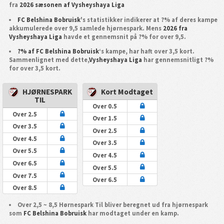
fra
2026 sæsonen af Vysheyshaya Liga
FC Belshina Bobruisk
's statistikker indikerer at ?% af deres kampe
akkumulerede over 9,5 samlede hjørnespark. Mens
2026 fra
Vysheyshaya Liga
havde et gennemsnit på ?% for over 9,5.
?% af FC Belshina Bobruisk
‘s kampe, har haft over 3,5 kort.
Sammenlignet med dette,
Vysheyshaya Liga
har gennemsnitligt ?%
for over 3,5 kort.
HJØRNESPARK
Kort Modtaget
TIL
Over 0.5
Over 2.5
Over 1.5
Over 3.5
Over 2.5
Over 4.5
Over 3.5
Over 5.5
Over 4.5
Over 6.5
Over 5.5
Over 7.5
Over 6.5
Over 8.5
Over 2,5 ~ 8,5 Hørnespark Til bliver beregnet ud fra hjørnespark
som
FC Belshina Bobruisk
har modtaget under en kamp.