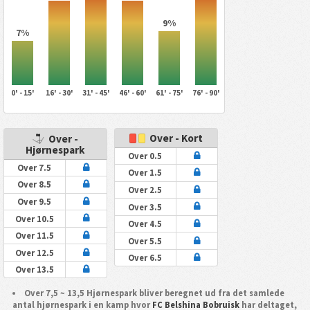
9%
7%
0' - 15'
16' - 30'
31' - 45'
46' - 60'
61' - 75'
76' - 90'
Over - Kort
Over -
Hjørnespark
Over 0.5
Over 7.5
Over 1.5
Over 8.5
Over 2.5
Over 9.5
Over 3.5
Over 10.5
Over 4.5
Over 11.5
Over 5.5
Over 12.5
Over 6.5
Over 13.5
Over 7,5 ~ 13,5 Hjørnespark bliver beregnet ud fra det samlede
antal hjørnespark i en kamp hvor
FC Belshina Bobruisk
har deltaget,