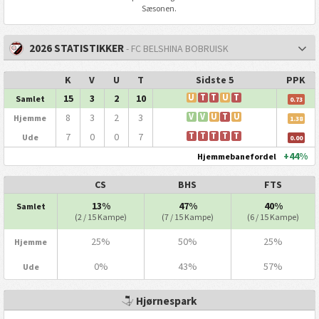
Sæsonen.
2026 STATISTIKKER
- FC BELSHINA BOBRUISK
K
V
U
T
Sidste 5
PPK
15
3
2
10
U
T
T
U
T
Samlet
0.73
8
3
2
3
V
V
U
T
U
Hjemme
1.38
7
0
0
7
T
T
T
T
T
Ude
0.00
+44%
Hjemmebanefordel
CS
BHS
FTS
13%
47%
40%
Samlet
(2 / 15 Kampe)
(7 / 15 Kampe)
(6 / 15 Kampe)
25%
50%
25%
Hjemme
0%
43%
57%
Ude
Hjørnespark