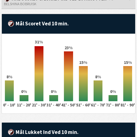
BELSHINA BOBRUISK
Mål Scoret Ved 10 min.
31%
23%
15%
15%
8%
8%
0%
0%
0%
0' - 10'
11' - 20'
21' - 30'
31' - 40'
41' - 50'
51' - 60'
61' - 70'
71' - 80'
81' - 90'
Mål Lukket Ind Ved 10 min.