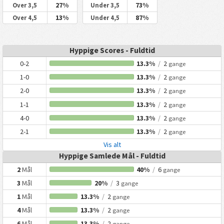
27%
73%
Over 3,5
Under 3,5
13%
87%
Over 4,5
Under 4,5
Hyppige Scores - Fuldtid
0-2
13.3%
/
2
gange
1-0
13.3%
/
2
gange
2-0
13.3%
/
2
gange
1-1
13.3%
/
2
gange
4-0
13.3%
/
2
gange
2-1
13.3%
/
2
gange
Vis alt
Hyppige Samlede Mål - Fuldtid
2
Mål
40%
/
6
gange
3
Mål
20%
/
3
gange
1
Mål
13.3%
/
2
gange
4
Mål
13.3%
/
2
gange
6
Mål
13.3%
/
2
gange