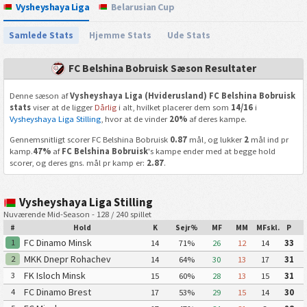
Vysheyshaya Liga
Belarusian Cup
Samlede Stats
Hjemme Stats
Ude Stats
FC Belshina Bobruisk Sæson Resultater
Denne sæson af
Vysheyshaya Liga (Hviderusland) FC Belshina Bobruisk
stats
viser at de ligger
Dårlig
i alt, hvilket placerer dem som
14/16
i
Vysheyshaya Liga Stilling
, hvor at de vinder
20%
af deres kampe.
Gennemsnitligt scorer FC Belshina Bobruisk
0.87
mål, og lukker
2
mål ind pr
kamp.
47%
af
FC Belshina Bobruisk
's kampe ender med at begge hold
scorer, og deres gns. mål pr kamp er:
2.87
.
Vysheyshaya Liga Stilling
Nuværende Mid-Season - 128 / 240 spillet
#
Hold
K
Sejr%
MF
MM
MFskl.
P
FC Dinamo Minsk
1
14
71%
26
12
14
33
MKK Dnepr Rohachev
2
14
64%
30
13
17
31
FK Isloch Minsk
3
15
60%
28
13
15
31
FC Dinamo Brest
4
17
53%
29
15
14
30