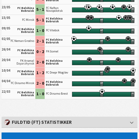
Bobruisk
23/05
FC Belshina
FC Naftan
5 - 1
HT
FT
Bobruisk
Novopolotsk
15/05
FC Belshina
5 - 1
FC Minsk
HT
FT
Bobruisk
09/05
FC Belshina
1 - 0
FC Vitebsk
HT
FT
Bobruisk
02/05
FC Belshina
2 - 1
FC Neman Grodno
HT
FT
Bobruisk
26/04
FC Belshina
0 - 2
FK Gomel
HT
FT
Bobruisk
20/04
FK Arsenal
FC Belshina
2 - 0
HT
FT
Dzyarzhynsk
Bobruisk
10/04
FC Belshina
1 - 2
FC Dnepr Mogilev
HT
FT
Bobruisk
04/04
FC Belshina
2 - 0
FC Dinamo Minsk
HT
FT
Bobruisk
22/03
FC Belshina
1 - 0
FC Dinamo Brest
HT
FT
Bobruisk
FULDTID (FT) STATISTIKKER