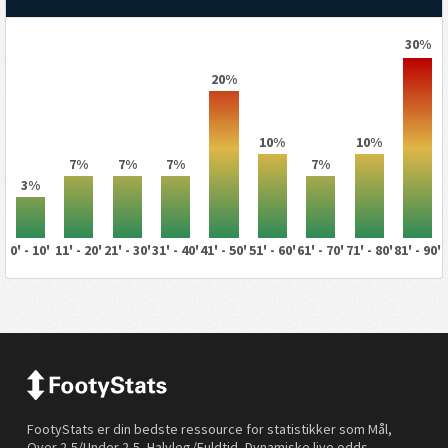
30%
20%
10%
10%
7%
7%
7%
7%
3%
0' - 10'
11' - 20'
21' - 30'
31' - 40'
41' - 50'
51' - 60'
61' - 70'
71' - 80'
81' - 90'
FootyStats er din bedste ressource for statistikker som Mål,
Over 2,5/Under 2,5, Halvleg/Fuldtid, Dynamiske live odds