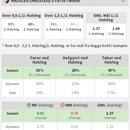
HALVLEG (HALVLEG) STATISTIKKER
Over 0,5 1./2. Halvleg
Over 1,5 1./2. Halvleg
GNS. Mål 1./2.
Halvleg
87
80
33
53
%
%
%
%
1.27
1.60
1. Halvleg
2. Halvleg
1. Halvleg
2. Halvleg
1. Halvleg
2. Halvleg
* Over 0,5 - 1,5 1. Halvleg/2. Halvleg. er for mål fra begge hold i kampen.
Fører ved
Uafgjort ved
Taber ved
Halvleg
Halvleg
Halvleg
33%
20%
47%
Samlet
(5 / 15 Kampe)
(3 / 15 Kampe)
(7 / 15 Kampe)
38%
25%
38%
Hjemme
29%
14%
57%
Ude
MF
(Halvleg)
MM
(Halvleg)
GNS.
(Halvleg)
0.53
0.73
1.27
Samlet
/ Kampe
/ Kampe
/ Kampe
0.75
0.50
1.25
Hjemme