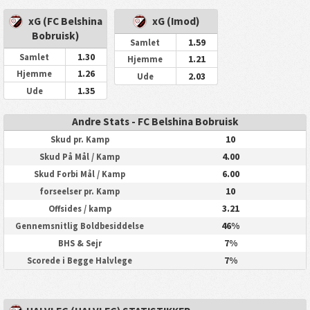
xG (FC Belshina
xG (Imod)
Bobruisk)
1.59
Samlet
1.30
Samlet
1.21
Hjemme
1.26
Hjemme
2.03
Ude
1.35
Ude
Andre Stats - FC Belshina Bobruisk
10
Skud pr. Kamp
4.00
Skud På Mål / Kamp
6.00
Skud Forbi Mål / Kamp
10
forseelser pr. Kamp
3.21
Offsides / kamp
46%
Gennemsnitlig Boldbesiddelse
7%
BHS & Sejr
7%
Scorede i Begge Halvlege