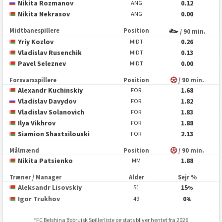
Nikita Rozmanov
0.12
ANG
Nikita Nekrasov
0.00
ANG
Midtbanespillere
Position
/ 90 min.
Yriy Kozlov
0.26
MIDT
Vladislav Rusenchik
0.13
MIDT
Pavel Seleznev
0.00
MIDT
Forsvarsspillere
Position
/ 90 min.
Alexandr Kuchinskiy
1.68
FOR
Vladislav Davydov
1.82
FOR
Vladislav Solanovich
1.83
FOR
Ilya Vikhrov
1.88
FOR
Siamion Shastsilouski
2.13
FOR
Målmænd
Position
/ 90 min.
Nikita Patsienko
1.88
MM
Træner / Manager
Alder
Sejr %
Aleksandr Lisovskiy
15
51
%
Igor Trukhov
0
49
%
*
FC Belshina Bobruisk
Spillerliste og stats bliver hentet fra 2026