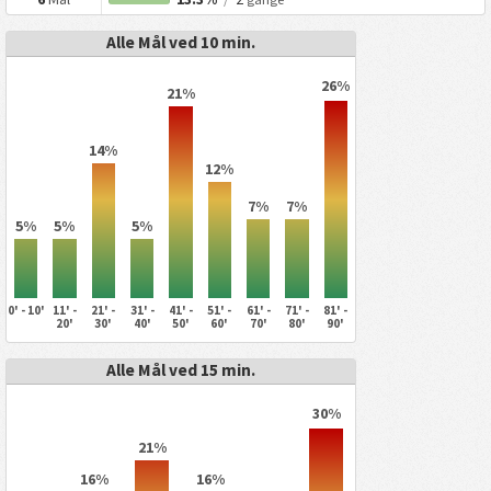
Alle Mål ved 10 min.
26%
21%
14%
12%
7%
7%
5%
5%
5%
0' - 10'
11' -
21' -
31' -
41' -
51' -
61' -
71' -
81' -
20'
30'
40'
50'
60'
70'
80'
90'
Alle Mål ved 15 min.
30%
21%
16%
16%