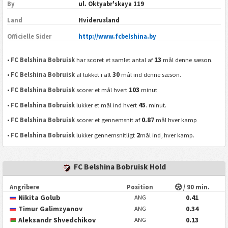
By
ul. Oktyabr'skaya 119
Land
Hviderusland
Officielle Sider
http://www.fcbelshina.by
13
•
FC Belshina Bobruisk
har scoret et samlet antal af
mål denne sæson.
30
•
FC Belshina Bobruisk
af lukket i alt
mål ind denne sæson.
103
•
FC Belshina Bobruisk
scorer et mål hvert
minut
45
•
FC Belshina Bobruisk
lukker et mål ind hvert
. minut.
0.87
•
FC Belshina Bobruisk
scorer et gennemsnit af
mål hver kamp
2
•
FC Belshina Bobruisk
lukker gennemsnitligt
mål ind, hver kamp.
FC Belshina Bobruisk Hold
Angribere
Position
/ 90 min.
Nikita Golub
0.41
ANG
Timur Galimzyanov
0.34
ANG
Aleksandr Shvedchikov
0.13
ANG