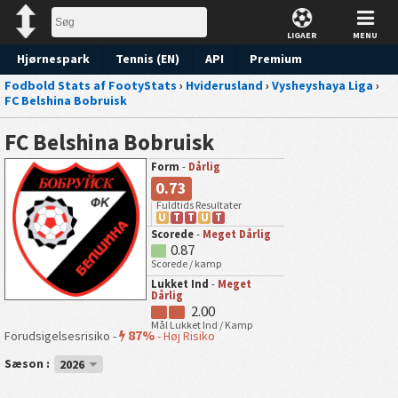
LIGAER
MENU
Hjørnespark
Tennis (EN)
API
Premium
Fodbold Stats af FootyStats
›
Hviderusland
›
Vysheyshaya Liga
›
Forudsigelse
FC Belshina Bobruisk
FC Belshina Bobruisk
Form
-
Dårlig
0.73
Fuldtids Resultater
U
T
T
U
T
Scorede
-
Meget Dårlig
0.87
Scorede / kamp
Lukket Ind
-
Meget
Dårlig
2.00
Mål Lukket Ind / Kamp
87%
Forudsigelsesrisiko -
-
Høj Risiko
Sæson :
2026