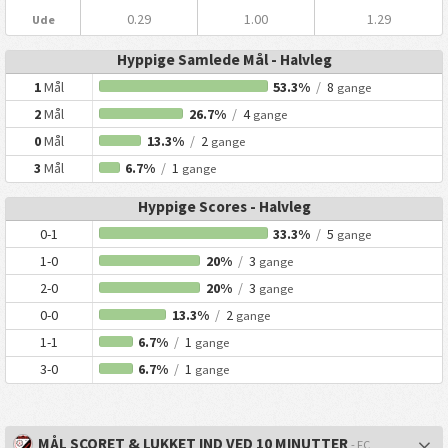
0.29
1.00
1.29
Ude
Hyppige Samlede Mål - Halvleg
1
Mål
53.3%
/
8
gange
2
Mål
26.7%
/
4
gange
0
Mål
13.3%
/
2
gange
3
Mål
6.7%
/
1
gange
Hyppige Scores - Halvleg
0-1
33.3%
/
5
gange
1-0
20%
/
3
gange
2-0
20%
/
3
gange
0-0
13.3%
/
2
gange
1-1
6.7%
/
1
gange
3-0
6.7%
/
1
gange
MÅL SCORET & LUKKET IND VED 10 MINUTTER
- FC