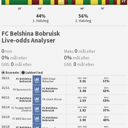
HT
FT
15'
30'
60'
75'
44%
56%
1. Halvleg
2. Halvleg
FC Belshina Bobruisk
Live-odds Analyser
0
0
min
Maks
mål efter
0%
0%
mål efter
mål efter
0
0
GNS.
mål efter
GNS.
mål efter
Scorede
|
Lukket Ind
28/11
GNS. Mål:
BHS:
FC Belshina
MKK Dnepr
3.01
57%
Bobruisk
Rohachev
Stats
21/11
GNS. Mål:
BHS:
FC Belshina
FK Baranovichi
3.44
61%
Bobruisk
Stats
06/11
GNS. Mål:
BHS:
FC Belshina
FK Isloch Minsk
2.53
53%
Bobruisk
Stats
30/10
GNS. Mål:
BHS:
FC Torpedo BelAZ
FC Belshina
2.82
37%
Zhodino
Bobruisk
Stats
23/10
GNS. Mål:
BHS:
FC Belshina
FC BATE Borisov
2.93
43%
Bobruisk
Stats
16/10
GNS. Mål:
BHS:
FC Belshina