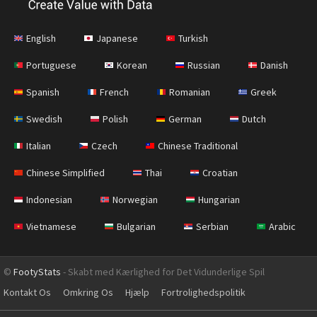
English
Japanese
Turkish
Portuguese
Korean
Russian
Danish
Spanish
French
Romanian
Greek
Swedish
Polish
German
Dutch
Italian
Czech
Chinese Traditional
Chinese Simplified
Thai
Croatian
Indonesian
Norwegian
Hungarian
Vietnamese
Bulgarian
Serbian
Arabic
©
FootyStats
- Skabt med Kærlighed for Det Vidunderlige Spil
Kontakt Os
Omkring Os
Hjælp
Fortrolighedspolitik