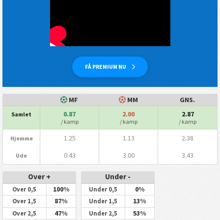
FÅ PREMIUM NU
MF
MM
GNS.
0.87
2.00
2.87
Samlet
/ kamp
/ kamp
/ kamp
1.25
1.13
2.38
Hjemme
0.43
3.00
3.43
Ude
Over +
Under -
100%
0%
Over 0,5
Under 0,5
87%
13%
Over 1,5
Under 1,5
47%
53%
Over 2,5
Under 2,5