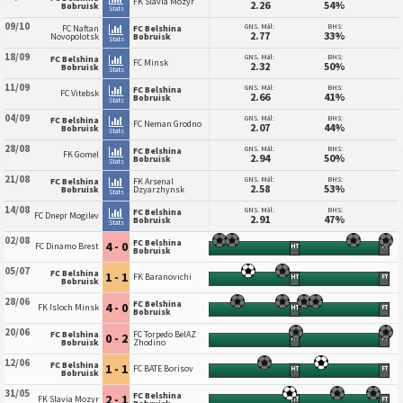
FK Slavia Mozyr
2.26
54%
Bobruisk
Stats
09/10
GNS. Mål:
BHS:
FC Naftan
FC Belshina
2.77
33%
Novopolotsk
Bobruisk
Stats
18/09
GNS. Mål:
BHS:
FC Belshina
FC Minsk
2.32
50%
Bobruisk
Stats
11/09
GNS. Mål:
BHS:
FC Belshina
FC Vitebsk
2.66
41%
Bobruisk
Stats
04/09
GNS. Mål:
BHS:
FC Belshina
FC Neman Grodno
2.07
44%
Bobruisk
Stats
28/08
GNS. Mål:
BHS:
FC Belshina
FK Gomel
2.94
50%
Bobruisk
Stats
21/08
GNS. Mål:
BHS:
FC Belshina
FK Arsenal
2.58
53%
Bobruisk
Dzyarzhynsk
Stats
14/08
GNS. Mål:
BHS:
FC Belshina
FC Dnepr Mogilev
2.91
47%
Bobruisk
Stats
02/08
FC Belshina
4 - 0
FC Dinamo Brest
HT
FT
Bobruisk
05/07
FC Belshina
1 - 1
FK Baranovichi
HT
FT
Bobruisk
28/06
FC Belshina
4 - 0
FK Isloch Minsk
HT
FT
Bobruisk
20/06
FC Belshina
FC Torpedo BelAZ
0 - 2
HT
FT
Bobruisk
Zhodino
12/06
FC Belshina
1 - 1
FC BATE Borisov
HT
FT
Bobruisk
31/05
FC Belshina
2 - 1
FK Slavia Mozyr
HT
FT