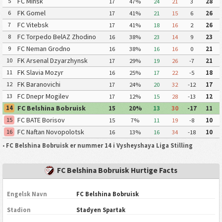
FC Minsk
5
17
47%
24
21
3
28
FK Gomel
6
17
41%
21
15
6
26
FC Vitebsk
7
17
41%
18
16
2
26
FC Torpedo BelAZ Zhodino
8
16
38%
23
14
9
23
FC Neman Grodno
9
16
38%
16
16
0
21
FK Arsenal Dzyarzhynsk
10
17
29%
19
26
-7
21
FK Slavia Mozyr
11
16
25%
17
22
-5
18
FK Baranovichi
12
17
24%
20
32
-12
17
FC Dnepr Mogilev
13
17
12%
15
28
-13
12
FC Belshina Bobruisk
14
15
20%
13
30
-17
11
FC BATE Borisov
15
15
7%
11
19
-8
10
FC Naftan Novopolotsk
16
16
13%
16
34
-18
10
•
FC Belshina Bobruisk er nummer 14 i Vysheyshaya Liga Stilling
FC Belshina Bobruisk Hurtige Facts
Engelsk Navn
FC Belshina Bobruisk
Stadion
Stadyen Spartak