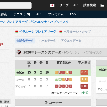
Ｊリーグ
API
試合検索
ム得点
テニス (EN)
API
プレミアム
CSV
ーシ プレミアリーグ
›
FCベルシナ・バブルイスク
ベラルーシ プレミアリーグ
ベラルーシ・カップ
全試合データ
ホームデータ
アウェイデータ
L
2026年シーズンのデータ
- FCベルシナ・バブルイスク
試
勝
分
負
直近5試合
平均勝点
合
全試合
D
L
L
D
L
0.73
15
3
2
10
全試合
W
W
D
L
D
1.38
8
3
2
3
ホーム
ホーム
L
L
L
L
L
0.00
7
0
0
7
アウェイ
アウェ
+44%
ホームアドバンテージ
差
勝点
コーナー
14
33