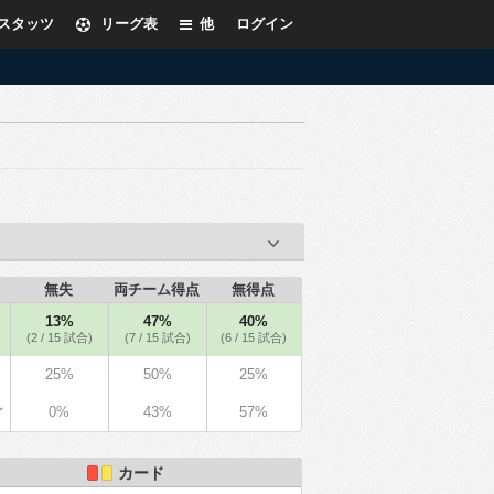
スタッツ
リーグ表
他
ログイン
無失
両チーム得点
無得点
13%
47%
40%
(2 / 15 試合)
(7 / 15 試合)
(6 / 15 試合)
25%
50%
25%
0%
43%
57%
イ
カード