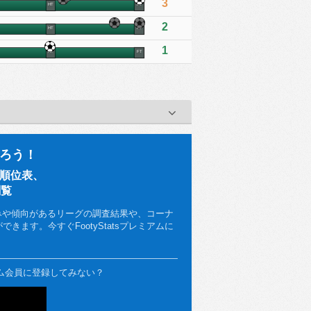
3
HT
FT
2
HT
FT
1
HT
FT
ろう！
、順位表、
閲覧
みや傾向があるリーグの調査結果や、コーナ
ます。今すぐFootyStatsプレミアムに
ミアム会員に登録してみない？