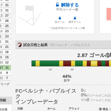
解除する
17
31
平均コーナー数
15
31
13
27
7
26
自チーム
相手チーム
2
25
* 1試合平均のコーナーキック数
10
23
1
23
1
21
試合日程と結果
- FCベルシナ・バブルイスク
-4
21
12
16
2.87 ゴール/
-8
15
10
12
HT
17
11
15'
30'
-8
9
44%
21
7
前半
アリーグ
FCベルシナ・バブルイス
0
分
0%
ク
のゴールがこれ以
0
詳細
平均
ゴールがこれ以
インプレーデータ
日程
ホーム
アウェイ
得点
|
90分毎