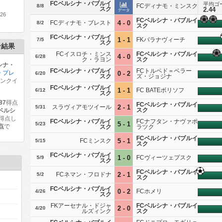
FCベルシナ・バブルイ
平均ゴ
FCディナモ・ミンスク
8/8
スク
2.44
データ
26
FCベルシナ・バブルイ
FCディナモ・ブレスト
4 - 0
8/2
スク
FCベルシナ・バブルイ
1 - 1
FKバラナヴィーチ
7/5
スク
ン結果
FCイスロチ・ミンス
FCベルシナ・バブルイ
4 - 0
6/28
ク・ラヨン
スク
シナ・
FCベルシナ・バブルイ
FCトルペド＝ベラー
 プレ
0 - 2
6/20
スク
ズ・ジョジナ
ランクイ
FCベルシナ・バブルイ
1 - 1
FC BATEボリソフ
6/12
スク
.87
得点
FCベルシナ・バブルイ
スラヴィアモツイール
2 - 1
5/31
スク
ベルシ
得点し
FCベルシナ・バブルイ
FCナフタン・ナヴァポ
5 - 1
5/23
7点
で
スク
ラツク
FCベルシナ・バブルイ
FCミンスク
5 - 1
5/15
スク
FCベルシナ・バブルイ
1 - 0
FCヴィーツェプスク
5/9
スク
FCベルシナ・バブルイ
FCネマン・フロドナ
2 - 1
5/2
スク
FCベルシナ・バブルイ
0 - 2
FCホメリ
4/26
スク
FKアーセナル・ドジャ
FCベルシナ・バブルイ
2 - 0
4/20
ルズィンク
スク