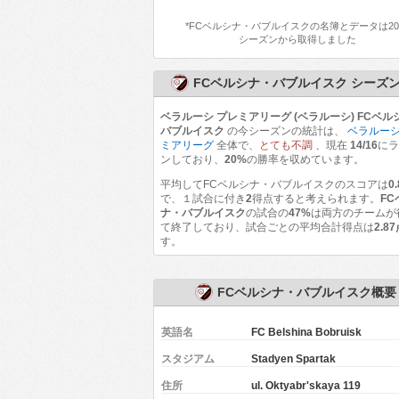
*
FCベルシナ・バブルイスク
の名簿とデータは20
シーズンから取得しました
FCベルシナ・バブルイスク シーズ
ベラルーシ プレミアリーグ (ベラルーシ) FCベル
バブルイスク
の今シーズンの統計は、
ベラルーシ
ミアリーグ
全体で、
とても不調
、現在
14/16
に
ンしており、
20%
の勝率を収めています。
平均してFCベルシナ・バブルイスクのスコアは
0
で、１試合に付き
2
得点すると考えられます。
FC
ナ・バブルイスク
の試合の
47%
は両方のチームが
て終了しており、試合ごとの平均合計得点は
2.8
す。
FCベルシナ・バブルイスク概要
英語名
FC Belshina Bobruisk
スタジアム
Stadyen Spartak
住所
ul. Oktyabr'skaya 119