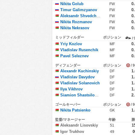
Nikita Golub
0
FW
Timur Galimzyanov
0
FW
Aleksandr Shvedchikov
0
FW
Nikita Rozmanov
0
FW
Nikita Nekrasov
0
FW
ミッドフィルダー
ポジション
/
Yriy Kozlov
0
MF
Vladislav Rusenchik
0
MF
Pavel Seleznev
0
MF
ディフェンダー
ポジション
/ 
Alexandr Kuchinskiy
1
DF
Vladislav Davydov
1
DF
Vladislav Solanovich
1
DF
Ilya Vikhrov
1
DF
Siamion Shastsilouski
2
DF
ゴールキーパー
ポジション
/ 
Nikita Patsienko
1
GK
監督/マネージャー
年齢
Aleksandr Lisovskiy
1
51
Igor Trukhov
0
49