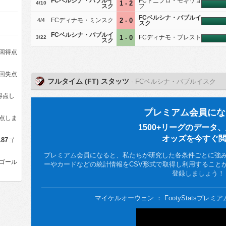
FCベルシナ・バブルイ
FCドニプロ・モギリョ
1 - 2
4/10
スク
フ
FCベルシナ・バブルイ
FCディナモ・ミンスク
2 - 0
4/4
スク
FCベルシナ・バブルイ
1 - 0
FCディナモ・ブレスト
3/22
スク
回得点
回失点
フルタイム (FT) スタッツ
- FCベルシナ・バブルイスク
得点し
プレミアム会員にな
点しま
1500+リーグのデータ
オッズを今すぐ
.87
ゴ
プレミアム会員になると、私たちが研究した各条件ごとに強
ゴール
ーやカードなどの統計情報をCSV形式で取得し利用することができ
登録しましょう！
マイケルオーウェン ： FootyStatsプレ