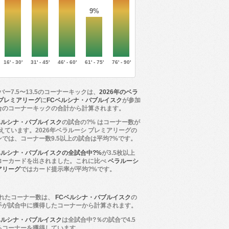
9%
16' - 30'
31' - 45'
46' - 60'
61' - 75'
76' - 90'
バー7.5〜13.5のコーナーキックは、
2026年のベラ
 プレミアリーグ
に
FCベルシナ・バブルイスク
が参加
合のコーナーキックの合計から計算されます。
ベルシナ・バブルイスク
の試合の?% はコーナー数が
超えています。2026年ベラルーシ プレミアリーグの
ンでは、コーナー数9.5以上の試合は平均?%です。
ベルシナ・バブルイスクの全試合中?%
が3.5枚以上
ローカードを出されました。これに比べ
ベラルーシ
アリーグ
ではカード提示率が平均?%です。
れたコーナー数は、
FCベルシナ・バブルイスク
の
手が試合中に獲得したコーナーから計算されます。
ベルシナ・バブルイスク
は全試合中?％の試合で4.5
るコーナーを獲得しています。