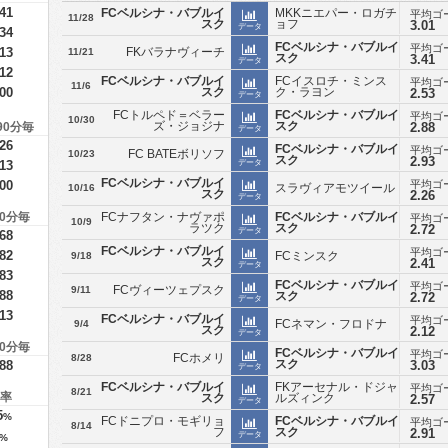
.41
FCベルシナ・バブルイ
MKKニエパー・ロガチ
平均ゴ
11/28
スク
ョフ
3.01
データ
.34
FCベルシナ・バブルイ
平均ゴ
.13
FKバラナヴィーチ
11/21
スク
3.41
データ
.12
FCベルシナ・バブルイ
FCイスロチ・ミンス
平均ゴ
11/6
.00
スク
ク・ラヨン
2.53
データ
FCトルペド＝ベラー
FCベルシナ・バブルイ
平均ゴ
10/30
ズ・ジョジナ
スク
 90分毎
2.88
データ
.26
FCベルシナ・バブルイ
平均ゴ
FC BATEボリソフ
10/23
スク
2.93
.13
データ
FCベルシナ・バブルイ
.00
平均ゴ
スラヴィアモツイール
10/16
スク
2.26
データ
90分毎
FCナフタン・ナヴァポ
FCベルシナ・バブルイ
平均ゴ
10/9
ラツク
スク
2.72
データ
.68
FCベルシナ・バブルイ
平均ゴ
.82
FCミンスク
9/18
スク
2.41
データ
.83
FCベルシナ・バブルイ
平均ゴ
FCヴィーツェプスク
9/11
.88
スク
2.72
データ
.13
FCベルシナ・バブルイ
平均ゴ
FCネマン・フロドナ
9/4
スク
2.12
データ
90分毎
FCベルシナ・バブルイ
平均ゴ
FCホメリ
8/28
スク
.88
3.03
データ
FCベルシナ・バブルイ
FKアーセナル・ドジャ
平均ゴ
8/21
勝率
スク
ルズィンク
2.57
データ
5
%
FCドニプロ・モギリョ
FCベルシナ・バブルイ
平均ゴ
8/14
フ
スク
2.91
データ
%