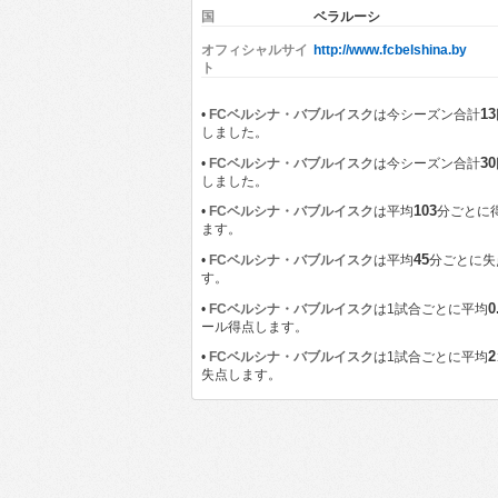
国
ベラルーシ
オフィシャルサイ
http://www.fcbelshina.by
ト
13
•
FCベルシナ・バブルイスク
は今シーズン合計
しました。
30
•
FCベルシナ・バブルイスク
は今シーズン合計
しました。
103
•
FCベルシナ・バブルイスク
は平均
分ごとに
ます。
45
•
FCベルシナ・バブルイスク
は平均
分ごとに失
す。
0
•
FCベルシナ・バブルイスク
は1試合ごとに平均
ール得点します。
2
•
FCベルシナ・バブルイスク
は1試合ごとに平均
失点します。