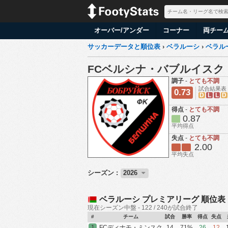
オーバー/アンダー
コーナー
両チー
サッカーデータと順位表
›
ベラルーシ
›
ベラル
FCベルシナ・バブルイスク
調子
-
とても不調
試合結果表
0.73
D
L
L
D
得点
-
とても不調
0.87
平均得点
失点
-
とても不調
2.00
平均失点
シーズン :
2026
ベラルーシ プレミアリーグ 順位表
現在シーズン中盤 - 122 / 240が試合終了
#
チーム
試合
勝率
得点
失点
1
FCディナモ・ミンスク
14
71%
26
12