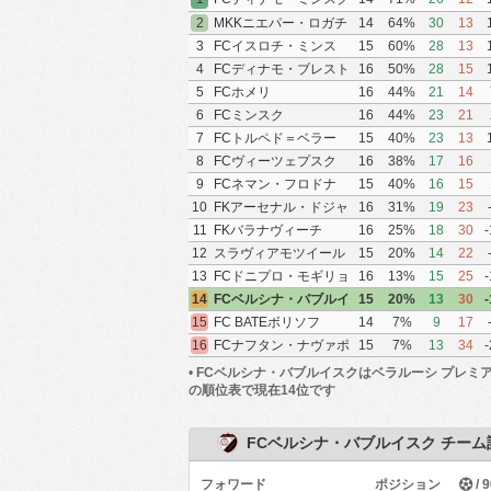
2
MKKニエパー・ロガチ
14
64%
30
13
ョフ
3
FCイスロチ・ミンス
15
60%
28
13
ク・ラヨン
4
FCディナモ・ブレスト
16
50%
28
15
5
FCホメリ
16
44%
21
14
6
FCミンスク
16
44%
23
21
7
FCトルペド＝ベラー
15
40%
23
13
ズ・ジョジナ
8
FCヴィーツェプスク
16
38%
17
16
9
FCネマン・フロドナ
15
40%
16
15
10
FKアーセナル・ドジャ
16
31%
19
23
ルズィンク
11
FKバラナヴィーチ
16
25%
18
30
-
12
スラヴィアモツイール
15
20%
14
22
13
FCドニプロ・モギリョ
16
13%
15
25
-
フ
14
FCベルシナ・バブルイ
15
20%
13
30
-
スク
15
FC BATEボリソフ
14
7%
9
17
16
FCナフタン・ナヴァポ
15
7%
13
34
-
ラツク
•
FCベルシナ・バブルイスクはベラルーシ プレミ
の順位表で現在14位です
FCベルシナ・バブルイスク チーム
フォワード
ポジション
/ 