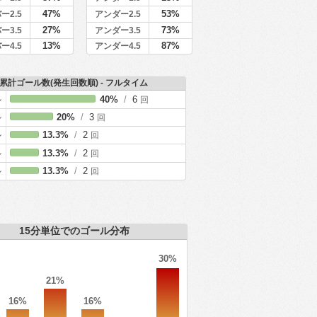
47%
53%
ー2.5
アンダー2.5
27%
73%
ー3.5
アンダー3.5
13%
87%
ー4.5
アンダー4.5
累計ゴール数(発生回数順) - フルタイム
ル
40%
/
6
回
ル
20%
/
3
回
ル
13.3%
/
2
回
ル
13.3%
/
2
回
ル
13.3%
/
2
回
15分単位でのゴール分布
30%
21%
16%
16%