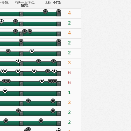
ール数:
両チーム得点:
44%
2.5+:
50%
4
HT
FT
2
HT
FT
4
HT
FT
2
HT
FT
2
HT
FT
3
HT
FT
6
HT
FT
6
HT
FT
1
HT
FT
3
HT
FT
2
HT
FT
2
HT
FT