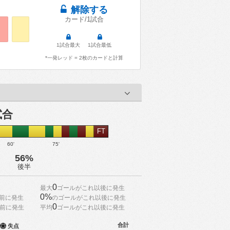
解除する
カード/1試合
1試合最大
1試合最低
*一発レッド = 2枚のカードと計算
試合
FT
60'
75'
56%
後半
0
最大
ゴールがこれ以後に発生
0%
前に発生
のゴールがこれ以後に発生
0
前に発生
平均
ゴールがこれ以後に発生
合計
失点