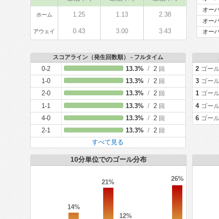
オーバ
1.25
1.13
2.38
ホーム
オーバ
0.43
3.00
3.43
アウェイ
オーバ
スコアライン（発生回数順） - フルタイム
0-2
13.3%
/
2
2
ゴー
回
1-0
13.3%
/
2
3
ゴー
回
2-0
13.3%
/
2
1
ゴー
回
1-1
13.3%
/
2
4
ゴー
回
4-0
13.3%
/
2
6
ゴー
回
2-1
13.3%
/
2
回
すべて見る
10分単位でのゴール分布
26%
21%
14%
12%