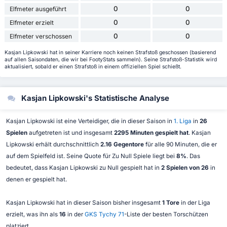
0
0
Elfmeter ausgeführt
0
0
Elfmeter erzielt
0
0
Elfmeter verschossen
Kasjan Lipkowski hat in seiner Karriere noch keinen Strafstoß geschossen (basierend
auf allen Saisondaten, die wir bei FootyStats sammeln). Seine Strafstoß-Statistik wird
aktualisiert, sobald er einen Strafstoß in einem offiziellen Spiel schießt.
Kasjan Lipkowski's Statistische Analyse
Kasjan Lipkowski ist eine Verteidiger, die in dieser Saison in
1. Liga
in
26
Spielen
aufgetreten ist und insgesamt
2295 Minuten gespielt hat
. Kasjan
Lipkowski erhält durchschnittlich
2.16 Gegentore
für alle 90 Minuten, die er
auf dem Spielfeld ist. Seine Quote für Zu Null Spiele liegt bei
8%
. Das
bedeutet, dass Kasjan Lipkowski zu Null gespielt hat in
2 Spielen von 26
in
denen er gespielt hat.
Kasjan Lipkowski hat in dieser Saison bisher insgesamt
1 Tore
in der Liga
erzielt, was ihn als
16
in der
GKS Tychy 71
-Liste der besten Torschützen
platziert.