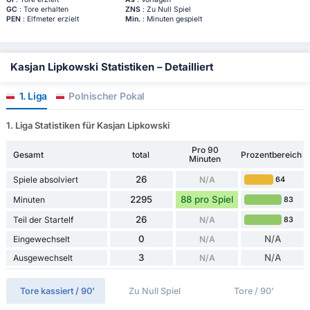
GC
: Tore erhalten
ZNS
: Zu Null Spiel
PEN
: Elfmeter erzielt
Min.
: Minuten gespielt
Kasjan Lipkowski Statistiken – Detailliert
1. Liga
Polnischer Pokal
1. Liga Statistiken für Kasjan Lipkowski
Pro 90
Gesamt
total
Prozentbereich
Minuten
26
Spiele absolviert
N/A
64
2295
88 pro Spiel
Minuten
83
26
Teil der Startelf
N/A
83
0
N/A
Eingewechselt
N/A
3
N/A
Ausgewechselt
N/A
Tore kassiert / 90'
Zu Null Spiel
Tore / 90'