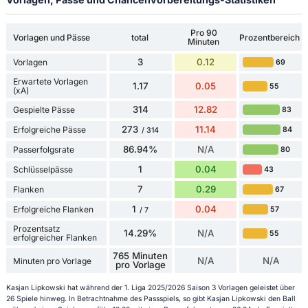
Pro 90
Vorlagen und Pässe
total
Prozentbereich
Minuten
3
0.12
Vorlagen
69
Erwartete Vorlagen
1.17
0.05
55
(xA)
314
12.82
Gespielte Pässe
83
273
11.14
Erfolgreiche Pässe
84
/ 314
86.94%
N/A
Passerfolgsrate
80
1
0.04
Schlüsselpässe
43
7
0.29
Flanken
67
1
0.04
Erfolgreiche Flanken
57
/ 7
Prozentsatz
14.29%
N/A
55
erfolgreicher Flanken
765 Minuten
N/A
N/A
Minuten pro Vorlage
pro Vorlage
Kasjan Lipkowski hat während der 1. Liga 2025/2026 Saison 3 Vorlagen geleistet über
26 Spiele hinweg. In Betrachtnahme des Passspiels, so gibt Kasjan Lipkowski den Ball