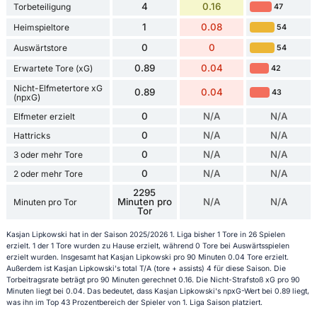
4
0.16
Torbeteiligung
47
1
0.08
Heimspieltore
54
0
0
Auswärtstore
54
0.89
0.04
Erwartete Tore (xG)
42
Nicht-Elfmetertore xG
0.89
0.04
43
(npxG)
0
N/A
N/A
Elfmeter erzielt
0
N/A
N/A
Hattricks
0
N/A
N/A
3 oder mehr Tore
0
N/A
N/A
2 oder mehr Tore
2295
Minuten pro
N/A
N/A
Minuten pro Tor
Tor
Kasjan Lipkowski hat in der Saison 2025/2026 1. Liga bisher 1 Tore in 26 Spielen
erzielt. 1 der 1 Tore wurden zu Hause erzielt, während 0 Tore bei Auswärtsspielen
erzielt wurden. Insgesamt hat Kasjan Lipkowski pro 90 Minuten 0.04 Tore erzielt.
Außerdem ist Kasjan Lipkowski's total T/A (tore + assists) 4 für diese Saison. Die
Torbeitragsrate beträgt pro 90 Minuten gerechnet 0.16. Die Nicht-Strafstoß xG pro 90
Minuten liegt bei 0.04. Das bedeutet, dass Kasjan Lipkowski's npxG-Wert bei 0.89 liegt,
was ihn im Top 43 Prozentbereich der Spieler von 1. Liga Saison platziert.