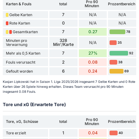
Pro 90
Karten & Fouls
total
Prozentbereich
Minuten
7
N/A
N/A
Gelbe Karten
0
N/A
N/A
Rote Karten
7
0.27
Gesamtkarten
78
328
Minuten pro
N/A
35
Min'/Karte
Verwarnung
7
27%
Mehr als 0,5 Karten
92
2
0.08
Fouls verursacht
38
6
0.24
Gefoult worden
69
Kasjan Lipkowski hat in Saison 1. Liga 2025/2026 insgesamt 7 Gelbe Karten und 0 Rote
Karten über 26 Spiele hinweg erhalten. Dieses Team verursacht pro 90 Minuten
insgesamt 0.08 Fouls.
Tore und xG (Erwartete Tore)
Pro 90
Tore, xG, Schüsse
total
Prozentbereich
Minuten
1
0.04
Tore erzielt
40