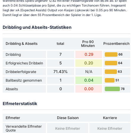
während eines Spiels ungefähr 12.82 mit einer Passerfolgsrate von 86.94 ab. Er spielt
auch 0.04 Schlüsselpässe pro Spiel, die zu wichtigen Torchancen führen. Insgesamt
liegt der xA (Expected Assists) Output von Kasjan Lipkowski bei 0.05 pro 90 Minuten.
Damit liegt er über dem 55 Prozentbereich der Spieler in der 1. Liga.
Dribbling und Abseits-Statistiken
Pro 90
Dribbling & Abseits
total
Prozentbereich
Minuten
7
0.29
Dribbling
66
5
0.20
Erfolgreiches Dribbeln
64
71.43%
N/A
Dribbelerfolgsrate
63
1
0.04
Ballbesitz genommen
51
0
0.00
Abseits
78
Elfmeterstatistik
Elfmeter
Diese Saison
Karriere
Verwandelte Elfmeter
Keine Elfmeter
Keine Elfmeter
Quote