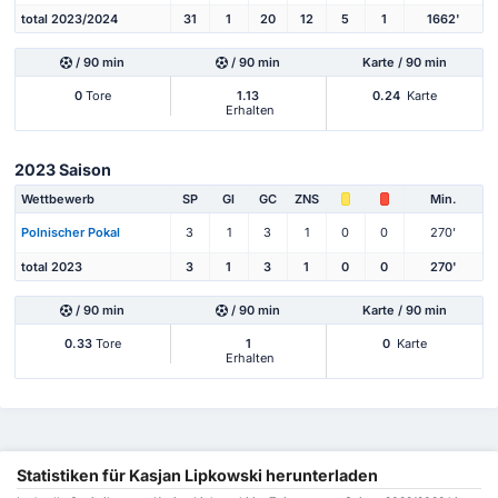
total 2023/2024
31
1
20
12
5
1
1662'
/ 90 min
/ 90 min
Karte / 90 min
0
Tore
1.13
0.24
Karte
Erhalten
2023 Saison
Wettbewerb
SP
Gl
GC
ZNS
Min.
Polnischer Pokal
3
1
3
1
0
0
270'
total 2023
3
1
3
1
0
0
270'
/ 90 min
/ 90 min
Karte / 90 min
0.33
Tore
1
0
Karte
Erhalten
Statistiken für Kasjan Lipkowski herunterladen