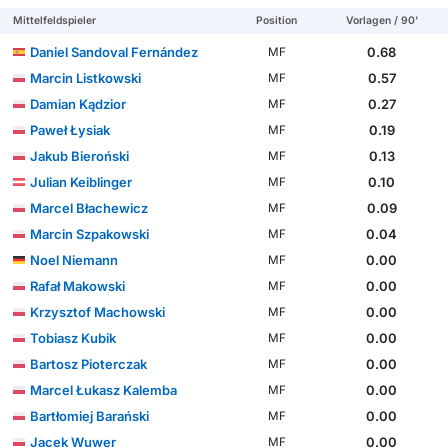
Mittelfeldspieler
Position
Vorlagen / 90'
Daniel Sandoval Fernández
0.68
MF
Marcin Listkowski
0.57
MF
Damian Kądzior
0.27
MF
Paweł Łysiak
0.19
MF
Jakub Bieroński
0.13
MF
Julian Keiblinger
0.10
MF
Marcel Błachewicz
0.09
MF
Marcin Szpakowski
0.04
MF
Noel Niemann
0.00
MF
Rafał Makowski
0.00
MF
Krzysztof Machowski
0.00
MF
Tobiasz Kubik
0.00
MF
Bartosz Pioterczak
0.00
MF
Marcel Łukasz Kalemba
0.00
MF
Bartłomiej Barański
0.00
MF
Jacek Wuwer
0.00
MF