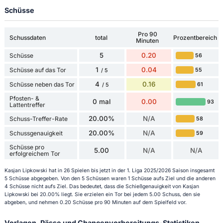
Schüsse
Pro 90
Schussdaten
total
Prozentbereich
Minuten
5
0.20
Schüsse
56
1
0.04
Schüsse auf das Tor
55
/ 5
4
0.16
Schüsse neben das Tor
61
/ 5
Pfosten- &
0 mal
0.00
93
Lattentreffer
20.00%
N/A
Schuss-Treffer-Rate
58
20.00%
N/A
Schussgenauigkeit
59
Schüsse pro
5.00
N/A
N/A
erfolgreichem Tor
Kasjan Lipkowski hat in 26 Spielen bis jetzt in der 1. Liga 2025/2026 Saison insgesamt
5 Schüsse abgegeben. Von den 5 Schüssen waren 1 Schüsse aufs Ziel und die anderen
4 Schüsse nicht aufs Ziel. Das bedeutet, dass die Schießgenauigkeit von Kasjan
Lipkowski bei 20.00% liegt. Sie erzielen ein Tor bei jedem 5.00 Schuss, den sie
abgeben, und nehmen 0.20 Schüsse pro 90 Minuten auf dem Spielfeld vor.
Vorlagen, Pässe und Chancenvorbereitungs-Statistiken