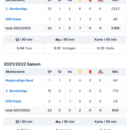
PEN
2. Bundesliga
32
1
5
6
0
0
2323'
DFB Pokal
1
0
0
1
0
0
46'
total 2022/2023
33
1
5
7
0
0
2369'
/ 90 min
/ 90 min
Karte / 90 min
0.04
Tore
0.19
Vorlagen
0.23
Karte
2021/2022 Saison
Wettbewerb
SP
Gl
As
Min.
PEN
Regionalliga Nord
1
1
0
0
0
0
64'
2. Bundesliga
19
0
1
2
0
0
770'
DFB Pokal
2
1
1
0
0
0
24'
total 2021/2022
22
2
2
2
0
0
858'
/ 90 min
/ 90 min
Karte / 90 min