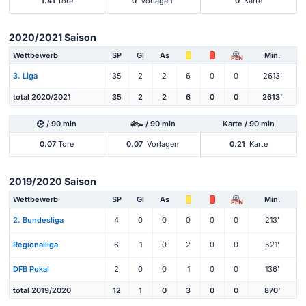
1.41
Tore
0
Vorlagen
0
Karte
2020/2021 Saison
Wettbewerb
SP
Gl
As
Min.
PEN
3. Liga
35
2
2
6
0
0
2613'
total 2020/2021
35
2
2
6
0
0
2613'
/ 90 min
/ 90 min
Karte / 90 min
0.07
Tore
0.07
Vorlagen
0.21
Karte
2019/2020 Saison
Wettbewerb
SP
Gl
As
Min.
PEN
2. Bundesliga
4
0
0
0
0
0
213'
Regionalliga
6
1
0
2
0
0
521'
DFB Pokal
2
0
0
1
0
0
136'
total 2019/2020
12
1
0
3
0
0
870'