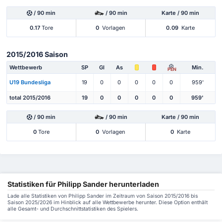
/ 90 min
/ 90 min
Karte / 90 min
0.17
Tore
0
Vorlagen
0.09
Karte
2015/2016 Saison
Wettbewerb
SP
Gl
As
Min.
PEN
U19 Bundesliga
19
0
0
0
0
0
959'
total 2015/2016
19
0
0
0
0
0
959'
/ 90 min
/ 90 min
Karte / 90 min
0
Tore
0
Vorlagen
0
Karte
Statistiken für Philipp Sander herunterladen
Lade alle Statistiken von Philipp Sander im Zeitraum von Saison 2015/2016 bis
Saison 2025/2026 im Hinblick auf alle Wettbewerbe herunter. Diese Option enthält
alle Gesamt- und Durchschnittstatistiken des Spielers.