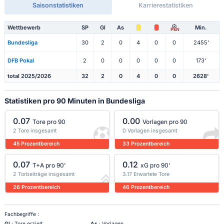
Saisonstatistiken
Karrierestatistiken
Wettbewerb
SP
Gl
As
Min.
PEN
Bundesliga
30
2
0
4
0
0
2455'
DFB Pokal
2
0
0
0
0
0
173'
total 2025/2026
32
2
0
4
0
0
2628'
Statistiken pro 90 Minuten in Bundesliga
0.07
0.00
Tore pro 90
Vorlagen pro 90
2 Tore insgesamt
0 Vorlagen insgesamt
45 Prozentbereich
33 Prozentbereich
0.07
0.12
T+A pro 90'
xG pro 90'
2 Torbeiträge insgesamt
3.17 Erwartete Tore
26 Prozentbereich
46 Prozentbereich
Fachbegriffe :
Gl
: Tore erzielt
As
: Vorlagen