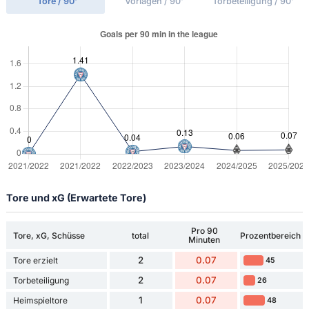
Tore / 90'
Vorlagen / 90'
Torbeteiligung / 90'
Tore und xG (Erwartete Tore)
Pro 90
Tore, xG, Schüsse
total
Prozentbereich
Minuten
2
0.07
Tore erzielt
45
2
0.07
Torbeteiligung
26
1
0.07
Heimspieltore
48