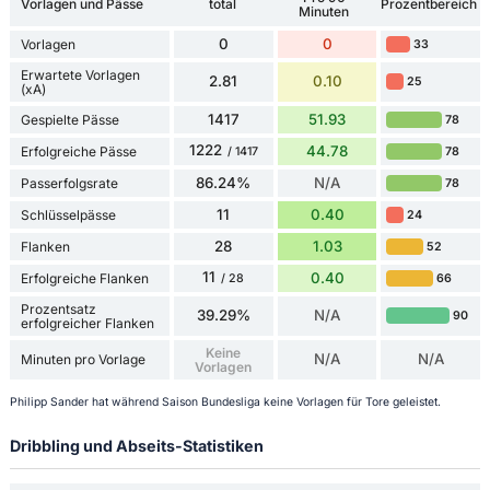
Vorlagen und Pässe
total
Prozentbereich
Minuten
0
0
Vorlagen
33
Erwartete Vorlagen
2.81
0.10
25
(xA)
1417
51.93
Gespielte Pässe
78
1222
44.78
Erfolgreiche Pässe
78
/ 1417
86.24%
N/A
Passerfolgsrate
78
11
0.40
Schlüsselpässe
24
28
1.03
Flanken
52
11
0.40
Erfolgreiche Flanken
66
/ 28
Prozentsatz
39.29%
N/A
90
erfolgreicher Flanken
Keine
N/A
N/A
Minuten pro Vorlage
Vorlagen
Philipp Sander hat während Saison Bundesliga keine Vorlagen für Tore geleistet.
Dribbling und Abseits-Statistiken