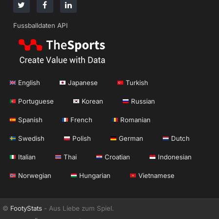
Fussballdaten API
English
Japanese
Turkish
Portuguese
Korean
Russian
Spanish
French
Romanian
Swedish
Polish
German
Dutch
Italian
Thai
Croatian
Indonesian
Norwegian
Hungarian
Vietnamese
©
FootyStats
- Aus Liebe zum Spiel.