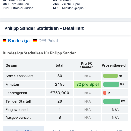
GC
: Tore erhalten
ZNS
: Zu Null Spiel
PEN
: Elfmeter erzielt
Min.
: Minuten gespielt
Philipp Sander Statistiken – Detailliert
Bundesliga
DFB Pokal
Bundesliga Statistiken für Philipp Sander
Pro 90
Gesamt
total
Prozentbereich
Minuten
30
Spiele absolviert
N/A
76
2455
82 pro Spiel
Minuten
85
€750,000
Jahresgehalt
N/A
15
29
Teil der Startelf
N/A
89
1
N/A
Eingewechselt
N/A
8
N/A
Ausgewechselt
N/A