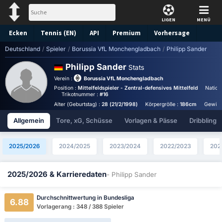
LIGEN
MENÜ
Ecken
Tennis (EN)
API
Premium
Vorhersage
Deutschland
/
Spieler
/
Borussia VfL Monchengladbach
/
Philipp Sander
Philipp Sander
Stats
Verein :
Borussia VfL Monchengladbach
Position :
Mittelfeldspieler - Zentral-defensives Mittelfeld
Nationa
Trikotnummer :
#16
Alter (Geburtstag) :
28 (21/2/1998)
Körpergröße :
186cm
Gewich
Allgemein
Tore, xG, Schüsse
Vorlagen & Pässe
Dribbling
2025/2026
2024/2025
2023/2024
2022/2023
202
2025/2026 & Karrieredaten
- Philipp Sander
Durchschnittwertung in Bundesliga
6.88
Vorlagerang : 348 / 388 Spieler