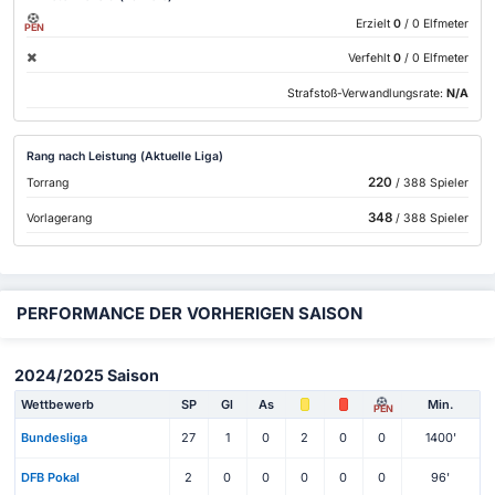
Erzielt
0
/ 0 Elfmeter
PEN
Verfehlt
0
/ 0 Elfmeter
Strafstoß-Verwandlungsrate:
N/A
Rang nach Leistung (Aktuelle Liga)
220
Torrang
/ 388 Spieler
348
Vorlagerang
/ 388 Spieler
PERFORMANCE DER VORHERIGEN SAISON
2024/2025 Saison
Wettbewerb
SP
Gl
As
Min.
PEN
Bundesliga
27
1
0
2
0
0
1400'
DFB Pokal
2
0
0
0
0
0
96'