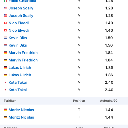
Fabio Chiarodia
1.26
V
Joseph Scally
1.28
V
Joseph Scally
1.28
V
Nico Elvedi
1.40
V
Nico Elvedi
1.40
V
Kevin Diks
1.50
V
Kevin Diks
1.50
V
Marvin Friedrich
1.84
V
Marvin Friedrich
1.84
V
Lukas Ullrich
1.86
V
Lukas Ullrich
1.86
V
Kota Takai
2.40
V
Kota Takai
2.40
V
Torhüter
Position
Aufgabe/90'
Moritz Nicolas
1.44
T
Moritz Nicolas
1.44
T