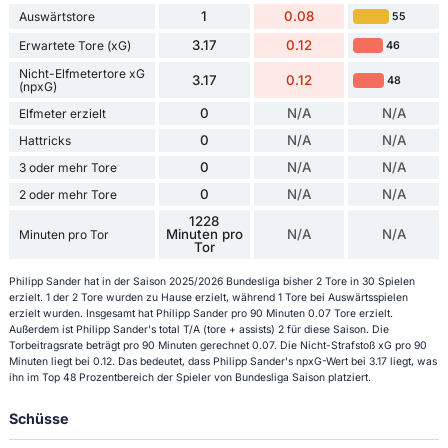
1
0.08
Auswärtstore
55
3.17
0.12
Erwartete Tore (xG)
46
Nicht-Elfmetertore xG
3.17
0.12
48
(npxG)
0
N/A
N/A
Elfmeter erzielt
0
N/A
N/A
Hattricks
0
N/A
N/A
3 oder mehr Tore
0
N/A
N/A
2 oder mehr Tore
1228
Minuten pro
N/A
N/A
Minuten pro Tor
Tor
Philipp Sander hat in der Saison 2025/2026 Bundesliga bisher 2 Tore in 30 Spielen
erzielt. 1 der 2 Tore wurden zu Hause erzielt, während 1 Tore bei Auswärtsspielen
erzielt wurden. Insgesamt hat Philipp Sander pro 90 Minuten 0.07 Tore erzielt.
Außerdem ist Philipp Sander's total T/A (tore + assists) 2 für diese Saison. Die
Torbeitragsrate beträgt pro 90 Minuten gerechnet 0.07. Die Nicht-Strafstoß xG pro 90
Minuten liegt bei 0.12. Das bedeutet, dass Philipp Sander's npxG-Wert bei 3.17 liegt, was
ihn im Top 48 Prozentbereich der Spieler von Bundesliga Saison platziert.
Schüsse