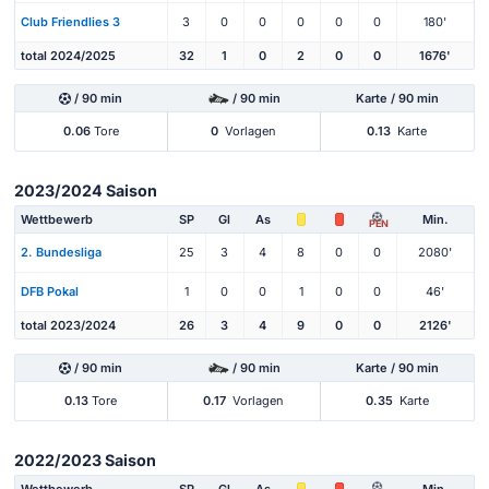
Club Friendlies 3
3
0
0
0
0
0
180'
total 2024/2025
32
1
0
2
0
0
1676'
/ 90 min
/ 90 min
Karte / 90 min
0.06
Tore
0
Vorlagen
0.13
Karte
2023/2024 Saison
Wettbewerb
SP
Gl
As
Min.
PEN
2. Bundesliga
25
3
4
8
0
0
2080'
DFB Pokal
1
0
0
1
0
0
46'
total 2023/2024
26
3
4
9
0
0
2126'
/ 90 min
/ 90 min
Karte / 90 min
0.13
Tore
0.17
Vorlagen
0.35
Karte
2022/2023 Saison
Wettbewerb
SP
Gl
As
Min.