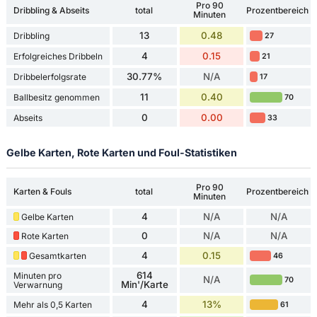
Pro 90
Dribbling & Abseits
total
Prozentbereich
Minuten
13
0.48
Dribbling
27
4
0.15
Erfolgreiches Dribbeln
21
30.77%
N/A
Dribbelerfolgsrate
17
11
0.40
Ballbesitz genommen
70
0
0.00
Abseits
33
Gelbe Karten, Rote Karten und Foul-Statistiken
Pro 90
Karten & Fouls
total
Prozentbereich
Minuten
4
N/A
N/A
Gelbe Karten
0
N/A
N/A
Rote Karten
4
0.15
Gesamtkarten
46
614
Minuten pro
N/A
70
Min'/Karte
Verwarnung
4
13%
Mehr als 0,5 Karten
61