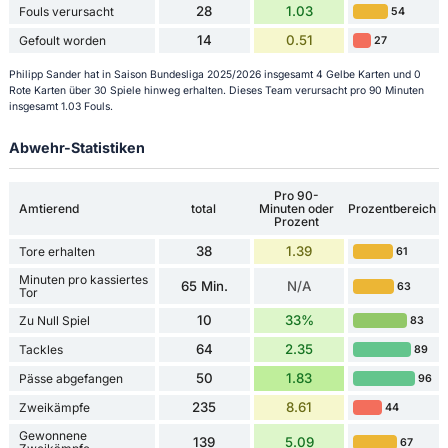
28
1.03
Fouls verursacht
54
14
0.51
Gefoult worden
27
Philipp Sander hat in Saison Bundesliga 2025/2026 insgesamt 4 Gelbe Karten und 0
Rote Karten über 30 Spiele hinweg erhalten. Dieses Team verursacht pro 90 Minuten
insgesamt 1.03 Fouls.
Abwehr-Statistiken
Pro 90-
Amtierend
total
Minuten oder
Prozentbereich
Prozent
38
1.39
Tore erhalten
61
Minuten pro kassiertes
65 Min.
N/A
63
Tor
10
33%
Zu Null Spiel
83
64
2.35
Tackles
89
50
1.83
Pässe abgefangen
96
235
8.61
Zweikämpfe
44
Gewonnene
139
5.09
67