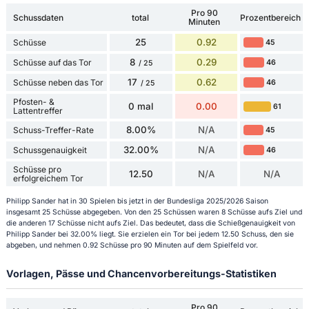
Pro 90
Schussdaten
total
Prozentbereich
Minuten
25
0.92
Schüsse
45
8
0.29
Schüsse auf das Tor
46
/ 25
17
0.62
Schüsse neben das Tor
46
/ 25
Pfosten- &
0 mal
0.00
61
Lattentreffer
8.00%
N/A
Schuss-Treffer-Rate
45
32.00%
N/A
Schussgenauigkeit
46
Schüsse pro
12.50
N/A
N/A
erfolgreichem Tor
Philipp Sander hat in 30 Spielen bis jetzt in der Bundesliga 2025/2026 Saison
insgesamt 25 Schüsse abgegeben. Von den 25 Schüssen waren 8 Schüsse aufs Ziel und
die anderen 17 Schüsse nicht aufs Ziel. Das bedeutet, dass die Schießgenauigkeit von
Philipp Sander bei 32.00% liegt. Sie erzielen ein Tor bei jedem 12.50 Schuss, den sie
abgeben, und nehmen 0.92 Schüsse pro 90 Minuten auf dem Spielfeld vor.
Vorlagen, Pässe und Chancenvorbereitungs-Statistiken
Pro 90