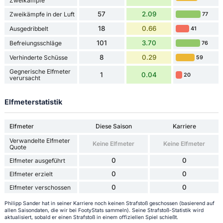
Zweikämpfe
57
2.09
Zweikämpfe in der Luft
77
18
0.66
Ausgedribbelt
41
101
3.70
Befreiungsschläge
76
8
0.29
Verhinderte Schüsse
59
Gegnerische Elfmeter
1
0.04
20
verursacht
Elfmeterstatistik
Elfmeter
Diese Saison
Karriere
Verwandelte Elfmeter
Keine Elfmeter
Keine Elfmeter
Quote
0
0
Elfmeter ausgeführt
0
0
Elfmeter erzielt
0
0
Elfmeter verschossen
Philipp Sander hat in seiner Karriere noch keinen Strafstoß geschossen (basierend auf
allen Saisondaten, die wir bei FootyStats sammeln). Seine Strafstoß-Statistik wird
aktualisiert, sobald er einen Strafstoß in einem offiziellen Spiel schießt.