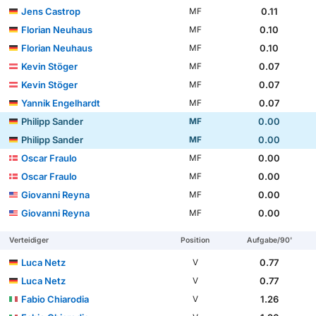
Jens Castrop
0.11
MF
Florian Neuhaus
0.10
MF
Florian Neuhaus
0.10
MF
Kevin Stöger
0.07
MF
Kevin Stöger
0.07
MF
Yannik Engelhardt
0.07
MF
Philipp Sander
0.00
MF
Philipp Sander
0.00
MF
Oscar Fraulo
0.00
MF
Oscar Fraulo
0.00
MF
Giovanni Reyna
0.00
MF
Giovanni Reyna
0.00
MF
Verteidiger
Position
Aufgabe/90'
Luca Netz
0.77
V
Luca Netz
0.77
V
Fabio Chiarodia
1.26
V