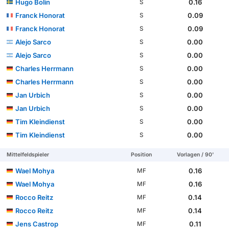
Hugo Bolin
0.16
S
Franck Honorat
0.09
S
Franck Honorat
0.09
S
Alejo Sarco
0.00
S
Alejo Sarco
0.00
S
Charles Herrmann
0.00
S
Charles Herrmann
0.00
S
Jan Urbich
0.00
S
Jan Urbich
0.00
S
Tim Kleindienst
0.00
S
Tim Kleindienst
0.00
S
Mittelfeldspieler
Position
Vorlagen / 90'
Wael Mohya
0.16
MF
Wael Mohya
0.16
MF
Rocco Reitz
0.14
MF
Rocco Reitz
0.14
MF
Jens Castrop
0.11
MF