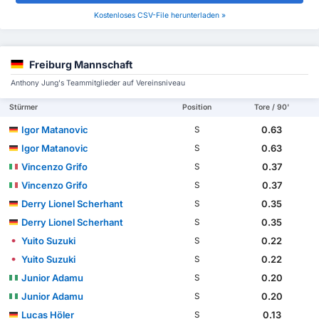
Kostenloses CSV-File herunterladen »
Freiburg Mannschaft
Anthony Jung's Teammitglieder auf Vereinsniveau
Stürmer
Position
Tore / 90'
Igor Matanovic
0.63
S
Igor Matanovic
0.63
S
Vincenzo Grifo
0.37
S
Vincenzo Grifo
0.37
S
Derry Lionel Scherhant
0.35
S
Derry Lionel Scherhant
0.35
S
Yuito Suzuki
0.22
S
Yuito Suzuki
0.22
S
Junior Adamu
0.20
S
Junior Adamu
0.20
S
Lucas Höler
0.13
S