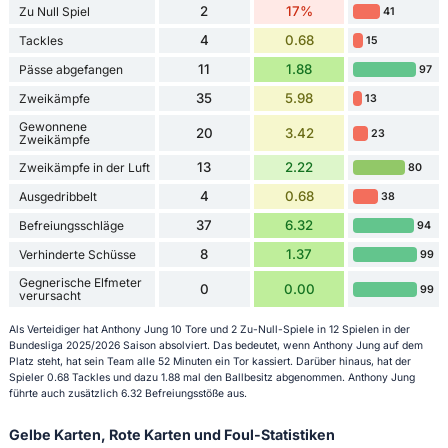
2
17%
Zu Null Spiel
41
4
0.68
Tackles
15
11
1.88
Pässe abgefangen
97
35
5.98
Zweikämpfe
13
Gewonnene
20
3.42
23
Zweikämpfe
13
2.22
Zweikämpfe in der Luft
80
4
0.68
Ausgedribbelt
38
37
6.32
Befreiungsschläge
94
8
1.37
Verhinderte Schüsse
99
Gegnerische Elfmeter
0
0.00
99
verursacht
Als Verteidiger hat Anthony Jung 10 Tore und 2 Zu-Null-Spiele in 12 Spielen in der
Bundesliga 2025/2026 Saison absolviert. Das bedeutet, wenn Anthony Jung auf dem
Platz steht, hat sein Team alle 52 Minuten ein Tor kassiert. Darüber hinaus, hat der
Spieler 0.68 Tackles und dazu 1.88 mal den Ballbesitz abgenommen. Anthony Jung
führte auch zusätzlich 6.32 Befreiungsstöße aus.
Gelbe Karten, Rote Karten und Foul-Statistiken