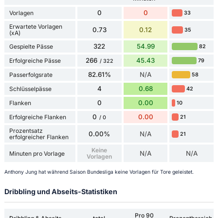
0
0
Vorlagen
33
Erwartete Vorlagen
0.73
0.12
35
(xA)
322
54.99
Gespielte Pässe
82
266
45.43
Erfolgreiche Pässe
79
/ 322
82.61%
N/A
Passerfolgsrate
58
4
0.68
Schlüsselpässe
42
0
0.00
Flanken
10
0
0.00
Erfolgreiche Flanken
21
/ 0
Prozentsatz
0.00%
N/A
21
erfolgreicher Flanken
Keine
N/A
N/A
Minuten pro Vorlage
Vorlagen
Anthony Jung hat während Saison Bundesliga keine Vorlagen für Tore geleistet.
Dribbling und Abseits-Statistiken
Pro 90