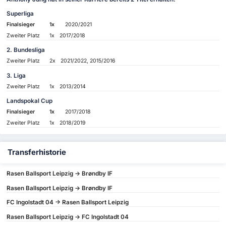
Superliga
Finalsieger
1x
2020/2021
Zweiter Platz
1x
2017/2018
2. Bundesliga
Zweiter Platz
2x
2021/2022, 2015/2016
3. Liga
Zweiter Platz
1x
2013/2014
Landspokal Cup
Finalsieger
1x
2017/2018
Zweiter Platz
1x
2018/2019
Transferhistorie
Rasen Ballsport Leipzig -> Brøndby IF
Rasen Ballsport Leipzig -> Brøndby IF
FC Ingolstadt 04 -> Rasen Ballsport Leipzig
Rasen Ballsport Leipzig -> FC Ingolstadt 04