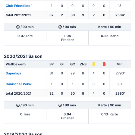
Club Friendlies 1
1
0
0
0
0
0
18'
total 2021/2022
32
2
30
9
7
0
2584'
/ 90 min
/ 90 min
Karte / 90 min
0.07
Tore
1.04
0.25
Karte
Erhalten
2020/2021 Saison
Wettbewerb
SP
Gl
GC
ZNS
Min.
Superliga
31
0
29
8
4
0
2790'
Dänischer Pokal
1
0
1
0
0
0
90'
total 2020/2021
32
0
30
8
4
0
2880'
/ 90 min
/ 90 min
Karte / 90 min
0
Tore
0.94
0.13
Karte
Erhalten
2019/2020 Saison