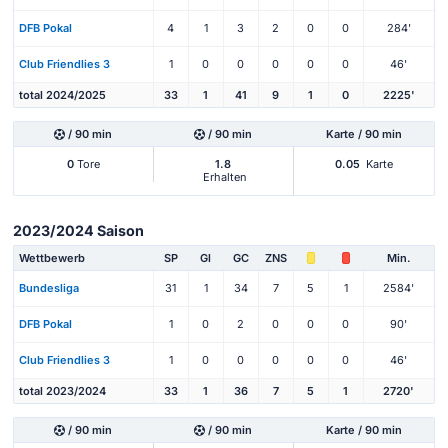
DFB Pokal
4
1
3
2
0
0
284'
Club Friendlies 3
1
0
0
0
0
0
46'
total 2024/2025
33
1
41
9
1
0
2225'
/ 90 min
/ 90 min
Karte / 90 min
0
Tore
1.8
0.05
Karte
Erhalten
2023/2024 Saison
Wettbewerb
SP
Gl
GC
ZNS
Min.
Bundesliga
31
1
34
7
5
1
2584'
DFB Pokal
1
0
2
0
0
0
90'
Club Friendlies 3
1
0
0
0
0
0
46'
total 2023/2024
33
1
36
7
5
1
2720'
/ 90 min
/ 90 min
Karte / 90 min