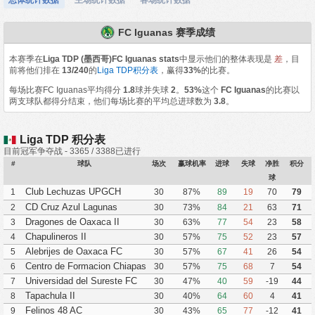
FC Iguanas 赛季成绩
本赛季在
Liga TDP (墨西哥)FC Iguanas stats
中显示他们的整体表现是
差
，目
前将他们排在
13/240
的
Liga TDP积分表
，赢得
33%
的比赛。
每场比赛FC Iguanas平均得分
1.8
球并失球
2
。
53%
这个
FC Iguanas
的比赛以
两支球队都得分结束，他们每场比赛的平均总进球数为
3.8
。
Liga TDP 积分表
目前冠军争夺战 - 3365 / 3388已进行
#
球队
场次
赢球机率
进球
失球
净胜
积分
球
Club Lechuzas UPGCH
1
30
87%
89
19
70
79
CD Cruz Azul Lagunas
2
30
73%
84
21
63
71
Dragones de Oaxaca II
3
30
63%
77
54
23
58
Chapulineros II
4
30
57%
75
52
23
57
Alebrijes de Oaxaca FC
5
30
57%
67
41
26
54
Centro de Formacion Chiapas
6
30
57%
75
68
7
54
Futbol
Universidad del Sureste FC
7
30
47%
40
59
-19
44
Tapachula II
8
30
40%
64
60
4
41
Felinos 48 AC
9
30
43%
65
77
-12
41