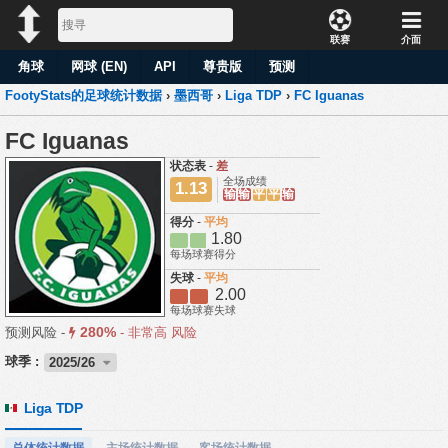
联赛
介面
角球
网球 (EN)
API
尊贵版
预测
FootyStats的足球统计数据
›
墨西哥
›
Liga TDP
›
FC Iguanas
FC Iguanas
状态表
-
差
全场成绩
1.13
输
输
平
平
输
得分
-
平均
1.80
每场球赛得分
失球
-
平均
2.00
每场球赛失球
280%
预测风险 -
-
非常高 风险
球季 :
2025/26
Liga TDP
总体统计数据
主场统计数据
客场统计数据