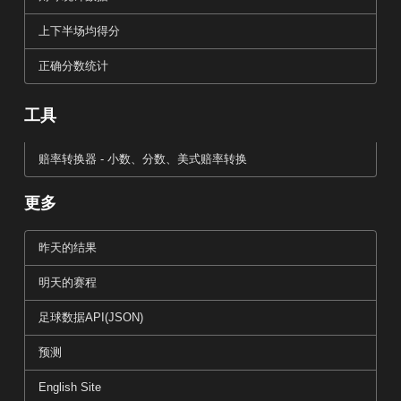
上下半场均得分
正确分数统计
工具
赔率转换器 - 小数、分数、美式赔率转换
更多
昨天的结果
明天的赛程
足球数据API(JSON)
预测
English Site