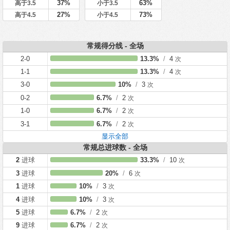
37%
63%
高于3.5
小于3.5
27%
73%
高于4.5
小于4.5
常规得分线 - 全场
2-0
13.3%
/
4
次
1-1
13.3%
/
4
次
3-0
10%
/
3
次
0-2
6.7%
/
2
次
1-0
6.7%
/
2
次
3-1
6.7%
/
2
次
显示全部
常规总进球数 - 全场
2
进球
33.3%
/
10
次
3
进球
20%
/
6
次
1
进球
10%
/
3
次
4
进球
10%
/
3
次
5
进球
6.7%
/
2
次
9
进球
6.7%
/
2
次