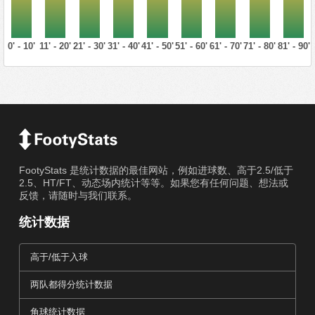
0' - 10'
11' - 20'
21' - 30'
31' - 40'
41' - 50'
51' - 60'
61' - 70'
71' - 80'
81' - 90'
FootyStats 是统计数据的最佳网站，例如进球数、高于2.5/低于
2.5、HT/FT、动态场内统计等等。如果您有任何问题、想法或
反馈，请随时与我们联系。
统计数据
高于/低于入球
两队都得分统计数据
角球统计数据