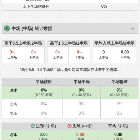
0%
上下半场均得分
中场 (中场) 统计数据
高于0.5上半场/2半场
高于1.5上半场/2半场
平均入球上半场/2半场
0
0
0
0
0
0.00
%
%
%
%
上半场
下半场
上半场
下半场
上半场
下半场
*高于0.5 - 1.5半场/2半场，是针对两支球队在比赛中的进球。
半场获胜
半场平局
半场输球
0%
0%
0%
总体
(0 / 30 赛事)
(0 / 30 赛事)
(0 / 30 赛事)
0%
0%
0%
主场
0%
0%
0%
客场
进球
(中场)
失球
(中场)
平均
(中场)
0.00
0.00
0.00
总体
/ 赛事
/ 赛事
/ 赛事