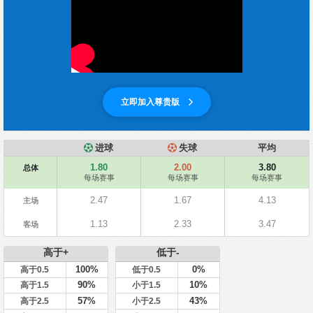
立即加入尊贵版
进球
失球
平均
1.80
2.00
3.80
总体
每场赛事
每场赛事
每场赛事
2.47
1.67
4.13
主场
1.13
2.33
3.47
客场
高于+
低于-
100%
0%
高于0.5
低于0.5
90%
10%
高于1.5
小于1.5
57%
43%
高于2.5
小于2.5