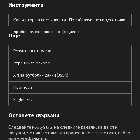
Инструменти
Конвертор на коефициенти - Преобразуване на десетични,
дробни, американски коефициенти
Още
Резултати от вчера
Утрешните мачове
API за футболни данни (JSON)
Прогнози
English Site
Останете свързани
Следвайте FootyStats на следните канали, за да сте
сигурни, че никога няма да пропуснете статистика, избор
или нова функция.