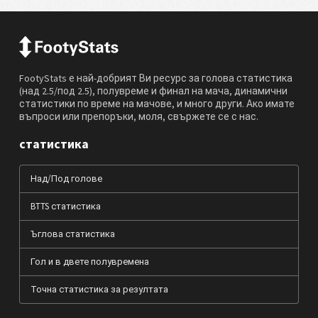
FootyStats е най-добрият Ви ресурс за голова статистика
(над 2.5/под 2.5), полувреме и финал на мача, динамични
статистики по време на мачове, и много други. Ако имате
въпроси или препоръки, моля, свържете се с нас.
статистика
Над/Под голове
BTTS статистика
Ъглова статистика
Гол и в двете полувремена
Точна статистика за резултата