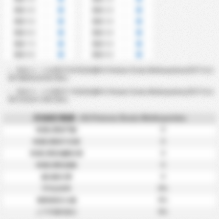
高於 4.5
高於 2.5
高於 5.5
高於 3.5
高於 6.5
高於 4.5
高於 7.5
高於 5.5
高於 8.5
高於 6.5
高於2.5 ~ 8.5的對手角球是根據
KS Polonia Środa Wielkopolska
的對手在比
賽中贏得的角球計算的。
高於0.5 ~ 6.5張對手卡牌是根據
KS Polonia Środa Wielkopolska
的對手在比
賽中收到的卡牌計算的。
其他統計數據 - KS Polonia Środa Wielkopolska
0
每場比賽射門數
0
每場比賽射中目標
0
每場比賽射偏離目標
0
每場比賽犯規數
0
越位數/比賽
0%
平均佔有率
0%
兩隊都得分&贏
0%
上下半場均得分