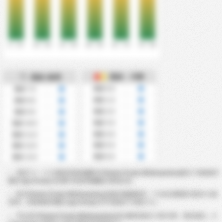
0' - 15'
16' - 30'
31' - 45'
46' - 60'
61' - 75'
76' - 90'
高於 - 卡牌
高於-角球
高於 0.5
高於 7.5
高於 1.5
高於 8.5
高於 2.5
高於 9.5
高於 3.5
高於 10.5
高於 4.5
高於 11.5
高於 5.5
高於 12.5
高於 6.5
高於 13.5
高於7.5 ~ 13.5個角球是根據
KS Polonia Środa Wielkopolska
參加了
2026/27
的3 Liga Group 2
比賽中的角球總數計算得出的
KS Polonia Środa Wielkopolska
的統計數據表明，?%的比賽累計高於9.5個
角球。而
2026/27的3 Liga Group 2
平均值為?%高於 9.5。
?% KS Polonia Środa Wielkopolska
的比賽有高於3.5張卡牌。與此相比，
3