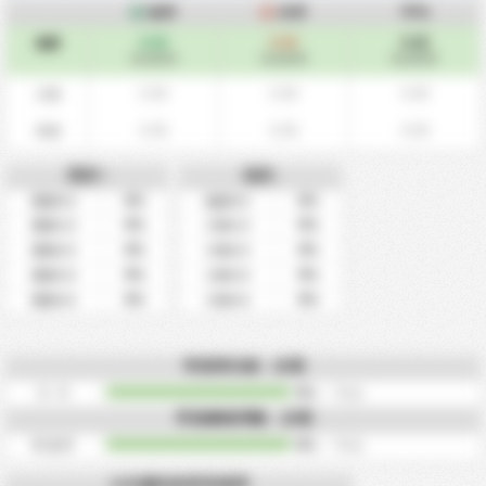
進球
失球
平均
0.00
0.00
0.00
總體
每場賽事
每場賽事
每場賽事
0.00
0.00
0.00
主場
0.00
0.00
0.00
客場
高於+
低於-
0%
0%
高於0.5
低於0.5
0%
0%
高於1.5
小於1.5
0%
0%
高於2.5
小於2.5
0%
0%
高於3.5
小於3.5
0%
0%
高於4.5
小於4.5
常規得分線 - 全場
0 - 0
0%
/
0
次
常規總進球數 - 全場
0
進球
0%
/
0
次
10分鐘內的所有進球