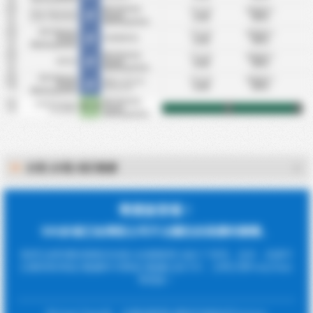
日
KS Polonia
8月
平均入球:
兩隊都得分:
Klub Sportowy
Środa
2.50
50%
22
Lipno Steszew
統計
Wielkopolska
日
KS Polonia
8月
平均入球:
兩隊都得分:
Środa
布萊基特尼
2.50
50%
19
統計
Wielkopolska
日
KS Polonia
8月
平均入球:
兩隊都得分:
切米克
Środa
4.50
50%
15
統計
Wielkopolska
日
KS Polonia
8月
平均入球:
兩隊都得分:
MKS Victoria
Środa
5.00
50%
7日
Wrzesnia
統計
Wielkopolska
KS Polonia
8月
KKPN Bałtyk
0 - 3
Środa
HT
FT
1日
Koszalin
Wielkopolska
全場 (全場) 統計數據
尊貴版登場！
500多個已知博彩公司不太關注的高獲利聯賽。
我們已經對哪些聯賽具有最大的獲勝潛力進行了研究。此外，您還可
以獲得角球統計數據和卡牌統計數據以及CSV。立即訂閱FootyStats
尊貴版！