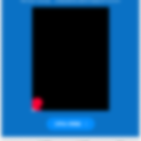
Michael Owen說，你應該購買以獲得升級版本Premium
立即加入尊貴版