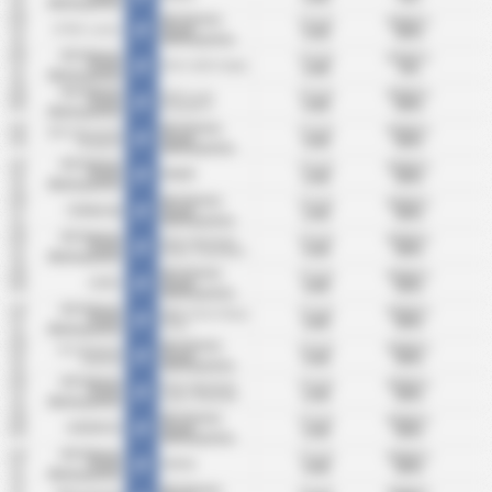
Wielkopolska
日
KS Polonia
5月
平均入球:
兩隊都得分:
KTSK Luzino
Środa
5.50
50%
15
統計
Wielkopolska
日
KS Polonia
5月
平均入球:
兩隊都得分:
Środa
KKS 1925 Kalisz
2.00
0%
12
統計
Wielkopolska
日
KS Polonia
5月
平均入球:
兩隊都得分:
KKS Lech
Środa
5.00
50%
8日
Poznań II
統計
Wielkopolska
KS Polonia
5月
平均入球:
兩隊都得分:
ZKS Kluczevia
Środa
4.50
50%
1日
Stargard
統計
Wielkopolska
KS Polonia
4月
平均入球:
兩隊都得分:
Środa
斯維西
2.50
50%
24
統計
Wielkopolska
日
KS Polonia
4月
平均入球:
兩隊都得分:
艾萊納託倫
Środa
2.50
50%
17
統計
Wielkopolska
日
KS Polonia
4月
平均入球:
兩隊都得分:
Klub Sportowy
Środa
5.50
50%
10
Notec Czarnkow
統計
Wielkopolska
日
KS Polonia
4月
平均入球:
兩隊都得分:
尤尼亞
Środa
4.00
50%
3日
統計
Wielkopolska
KS Polonia
3月
平均入球:
兩隊都得分:
MKS Grom Nowy
Środa
4.00
50%
27
Staw
統計
Wielkopolska
日
KS Polonia
3月
平均入球:
兩隊都得分:
KS Gedania
Środa
5.50
50%
20
Gdańsk
統計
Wielkopolska
日
KS Polonia
3月
平均入球:
兩隊都得分:
Klub Sportowy
Środa
2.50
50%
13
Lipno Steszew
統計
Wielkopolska
日
KS Polonia
3月
平均入球:
兩隊都得分:
布萊基特尼
Środa
2.50
50%
6日
統計
Wielkopolska
KS Polonia
2月
平均入球:
兩隊都得分:
Środa
切米克
4.50
50%
27
統計
Wielkopolska
日
KS Polonia
11