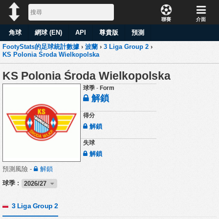
聯賽
介面
角球
網球 (EN)
API
尊貴版
預測
FootyStats的足球統計數據
›
波蘭
›
3 Liga Group 2
›
KS Polonia Środa Wielkopolska
KS Polonia Środa Wielkopolska
球季
-
Form
解鎖
得分
解鎖
失球
解鎖
預測風險 -
解鎖
球季 :
2026/27
3 Liga Group 2