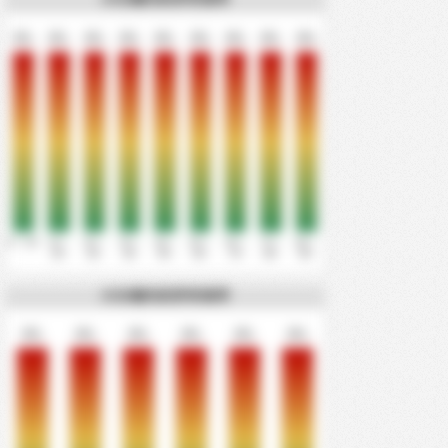
0%
0%
0%
0%
0%
0%
0%
0%
0%
0' - 10'
11' -
21' -
31' -
41' -
51' -
61' -
71' -
81' -
20'
30'
40'
50'
60'
70'
80'
90'
15分鐘內的所有進球
0%
0%
0%
0%
0%
0%