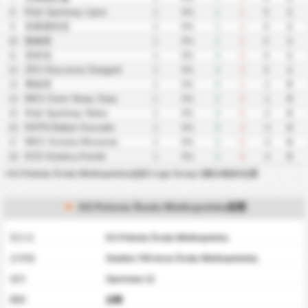
Klub Sportowy Lipno
8
1
0%
1
1
0
1
Steszew
布萊基特尼
9
1
0%
1
1
0
1
斯維西
10
1
0%
1
1
0
1
切米克
11
1
0%
3
3
0
1
ZKS Kluczevia Stargard
12
1
0%
3
3
0
1
弗洛塔
13
1
0%
0
1
-1
0
MKS Grom Nowy Staw
14
1
0%
2
3
-1
0
Klub Sportowy Notec
15
1
0%
3
5
-2
0
Czarnkow
KKPN Bałtyk Koszalin
16
1
0%
0
3
-3
0
MKS Victoria Wrzesnia
17
1
0%
2
5
-3
0
KSS Kotwica Kornik
18
1
0%
2
6
-4
0
•
KS Polonia Środa Wielkopolska位於3 Liga Group 2積分表的0位置
KS Polonia Środa Wielkopolska速覽
英文名
KS Polonia Środa Wielkopolska
足球場
Stadion 700-lecia Środy Wielkopolskiej
城市
Sportowa 12
國家
波蘭