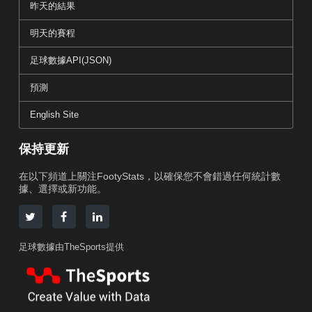
昨天的結果
明天的賽程
足球數據API(JSON)
預測
English Site
保持更新
在以下頻道上關注FootyStats，以確保您不會錯過任何統計數
據、選擇或新功能。
足球數據由TheSports提供