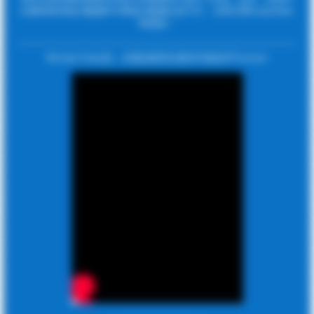
以獲得角球統計數據和卡牌統計數據以及CSV。立即訂閱FootyStats
尊貴版！
Michael Owen說，你應該購買以獲得升級版本Premium