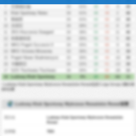
弗洛塔
6
34
41%
48
52
-4
49
艾萊納託倫
7
34
41%
49
55
-6
49
Klub Sportowy Notec
8
34
41%
48
46
2
48
Czarnkow
斯維西
9
34
41%
44
66
-22
48
尤尼亞
10
34
38%
47
41
6
47
ZKS Kluczevia Stargard
11
34
38%
54
43
11
46
布萊基特尼
12
34
35%
56
51
5
45
MKS Pogoń Szczecin II
13
34
35%
75
66
9
41
MKS Victoria Wrzesnia
14
33
36%
39
45
-6
39
Pogoń Nowe Skalmierzyce
15
33
30%
34
44
-10
39
卡圖西亞
16
34
32%
38
51
-13
38
GZS Tluchowia Tluchowo
17
34
26%
37
65
-28
33
Ludowy Klub Sportowy
18
34
9%
20
84
-64
15
Wybrzeze Rewalskie Rewal
•
Ludowy Klub Sportowy Wybrzeze Rewalskie Rewal位於3 Liga Group 2積分表
的0位置
Ludowy Klub Sportowy Wybrzeze Rewalskie Rewal速覽
英文名
Ludowy Klub Sportowy Wybrzeże Rewalskie
Rewal
足球場
TBD