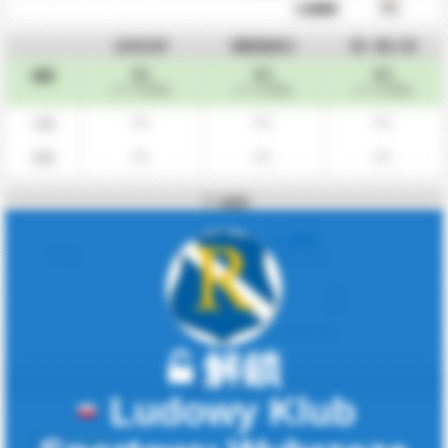
0%
主場優勢
沒有失球
兩隊都得分
第一隊入球
0%
0%
0%
總體
(0 / 34 賽事)
(0 / 34 賽事)
(0 / 34 賽事)
0%
0%
0%
主場
0%
0%
0%
客場
角球
解鎖
每場角球數
本隊
對手
*每場比賽總角球數
解鎖
卡牌
Ludowy Klub
解鎖
每場比賽卡牌數