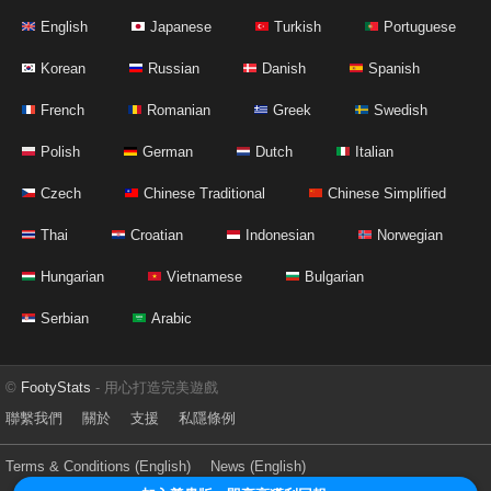
English
Japanese
Turkish
Portuguese
Korean
Russian
Danish
Spanish
French
Romanian
Greek
Swedish
Polish
German
Dutch
Italian
Czech
Chinese Traditional
Chinese Simplified
Thai
Croatian
Indonesian
Norwegian
Hungarian
Vietnamese
Bulgarian
Serbian
Arabic
©
FootyStats
- 用心打造完美遊戲
聯繫我們
關於
支援
私隱條例
Terms & Conditions (English)
News (English)