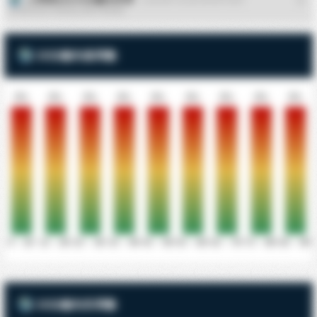
- LUDOWY KLUB SPORTOWY
WYBRZEZE REWALSKIE REWAL
10分鐘內進球數
0%
0%
0%
0%
0%
0%
0%
0%
0%
0' - 10'
11' - 20'
21' - 30'
31' - 40'
41' - 50'
51' - 60'
61' - 70'
71' - 80'
81' - 90'
10分鐘內失球數