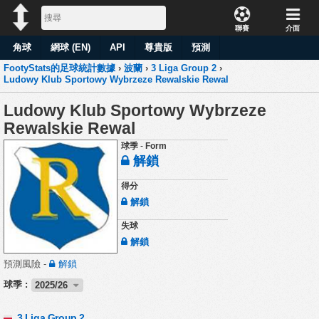
聯賽
介面
角球
網球 (EN)
API
尊貴版
預測
FootyStats的足球統計數據
›
波蘭
›
3 Liga Group 2
›
Ludowy Klub Sportowy Wybrzeze Rewalskie Rewal
Ludowy Klub Sportowy Wybrzeze
Rewalskie Rewal
球季
-
Form
解鎖
得分
解鎖
失球
解鎖
預測風險 -
解鎖
球季 :
2025/26
3 Liga Group 2