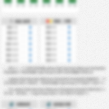
0' - 15'
16' - 30'
31' - 45'
46' - 60'
61' - 75'
76' - 90'
高於 - 卡牌
高於-角球
高於 0.5
高於 7.5
高於 1.5
高於 8.5
高於 2.5
高於 9.5
高於 3.5
高於 10.5
高於 4.5
高於 11.5
高於 5.5
高於 12.5
高於 6.5
高於 13.5
高於7.5 ~ 13.5個角球是根據
Ludowy Klub Sportowy Wybrzeze Rewalskie
Rewal
參加了
2025/26的3 Liga Group 2
比賽中的角球總數計算得出的
Ludowy Klub Sportowy Wybrzeze Rewalskie Rewal
的統計數據表明，?%
的比賽累計高於9.5個角球。而
2025/26的3 Liga Group 2
平均值為?%高於 9.5。
?% Ludowy Klub Sportowy Wybrzeze Rewalskie Rewal
的比賽有高於3.5
張卡牌。與此相比，
3 Liga Group 2
高於3.5張卡牌的平均值為?%。
本隊角球
收到的卡牌