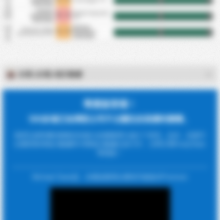
11
Juventus
日
Grêmio
6月
Nação Esportes
2 - 3
Esportivo
HT
FT
8日
FC
Juventus
Grêmio
5月
Esporte Clube
1 - 1
Esportivo
HT
FT
28
Internacional SC
Juventus
日
全場 (全場) 統計數據
尊貴版登場！
500多個已知博彩公司不太關注的高獲利聯賽。
我們已經對哪些聯賽具有最大的獲勝潛力進行了研究。此外，您還可
以獲得角球統計數據和卡牌統計數據以及CSV。立即訂閱FootyStats
尊貴版！
Michael Owen說，你應該購買以獲得升級版本Premium