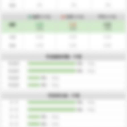
0%
0%
0%
客場
進球
(中場)
失球
(中場)
平均
(中場)
0.00
0.00
0.00
總體
/ 賽事
/ 賽事
/ 賽事
0.00
0.00
0.00
主場
0.00
0.00
0.00
客場
常規總進球數 - 中場
0
進球
0%
/
0
次
0
進球
0%
/
0
次
0
進球
0%
/
0
次
0
進球
0%
/
0
次
常規得分線 - 中場
0 - 0
0%
/
0
次
0 - 0
0%
/
0
次
0 - 0
0%
/
0
次
0 - 0
0%
/
0
次