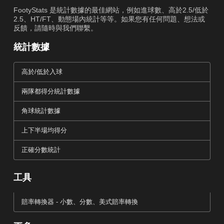
FootyStats 是統計數據的最佳網站，例如進球數、高於2.5/低於
2.5、HT/FT、動態場內統計等等。如果您有任何問題、想法或
反饋，請隨時與我們聯繫。
統計數據
高於/低於入球
兩隊都得分統計數據
角球統計數據
上下半場均得分
正確分數統計
工具
賠率轉換器 - 小數、分數、美式賠率轉換