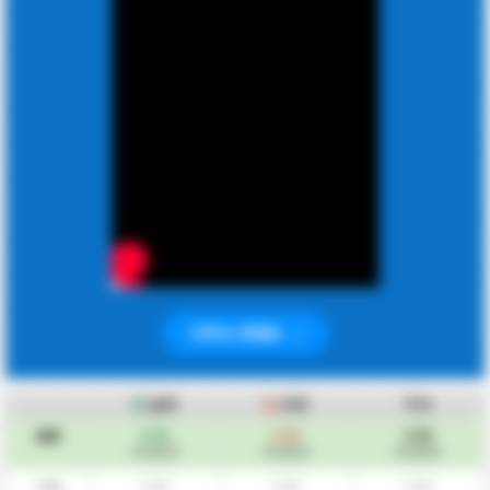
立即加入尊貴版
進球
失球
平均
0.00
0.00
0.00
總體
每場賽事
每場賽事
每場賽事
0.00
0.00
0.00
主場