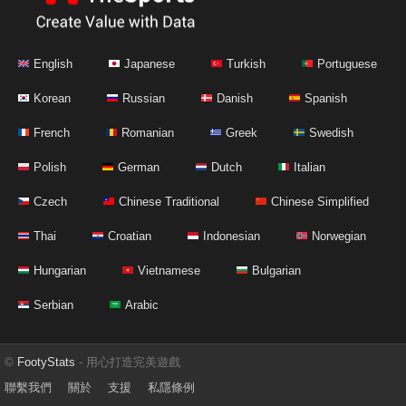
English
Japanese
Turkish
Portuguese
Korean
Russian
Danish
Spanish
French
Romanian
Greek
Swedish
Polish
German
Dutch
Italian
Czech
Chinese Traditional
Chinese Simplified
Thai
Croatian
Indonesian
Norwegian
Hungarian
Vietnamese
Bulgarian
Serbian
Arabic
©
FootyStats
- 用心打造完美遊戲
聯繫我們
關於
支援
私隱條例