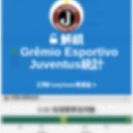
每場角球數
本隊
對手
*每場比賽總角球數
解鎖
卡牌
Grêmio Esportivo
解鎖
每場比賽卡牌數
Juventus統計
最高
最低
*紅牌=2張牌。
訂閱FootyStats尊貴版
球賽&賽事結果
0.00 每場賽事進球數
HT
FT
15'
30'
60'
75'