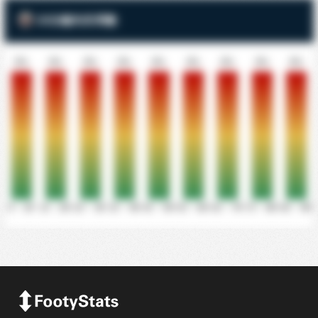
10分鐘內失球數
0%
0%
0%
0%
0%
0%
0%
0%
0%
0' - 10'
11' - 20'
21' - 30'
31' - 40'
41' - 50'
51' - 60'
61' - 70'
71' - 80'
81' - 90'