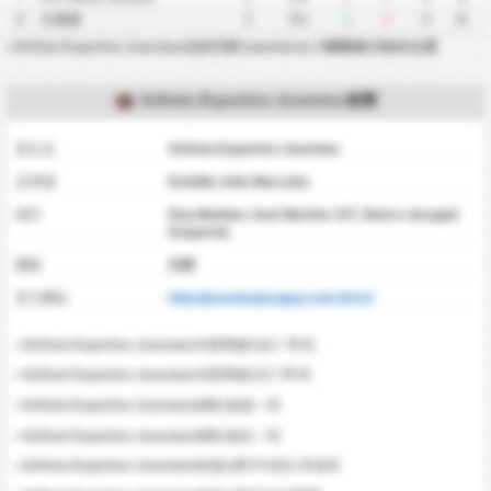
大都會
8
2
0%
1
4
-3
0
•
Grêmio Esportivo Juventus位於巴西Catarinense 2聯賽積分表的0位置
Grêmio Esportivo Juventus速覽
英文名
Grêmio Esportivo Juventus
足球場
Estádio João Marcatto
城市
Rua Mathias José Martins 337, Bairro Jaraguá
Esquerdo
國家
巴西
官方網站
http://juventusjaragua.com.br/v1/
0
•
Grêmio Esportivo Juventus
本賽季總共進了
球。
0
•
Grêmio Esportivo Juventus
本賽季總共失了
球。
0
•
Grêmio Esportivo Juventus
每
分鐘進一球
0
•
Grêmio Esportivo Juventus
每
分鐘失一球
0
•
Grêmio Esportivo Juventus
每場比賽平均得分
進球