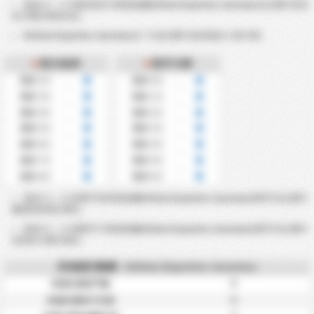
高於0.5 ~ 6.5張收到的卡牌是根據
Grêmio Esportivo Juventus
在比賽中收到
的卡牌計算得出的。
Grêmio Esportivo Juventus
在 ?%的比賽中收到高於2.5張卡牌。
對方角球
對手卡牌
高於 2.5
高於 0.5
高於 3.5
高於 1.5
高於 4.5
高於 2.5
高於 5.5
高於 3.5
高於 6.5
高於 4.5
高於 7.5
高於 5.5
高於 8.5
高於 6.5
高於2.5 ~ 8.5的對手角球是根據
Grêmio Esportivo Juventus
的對手在比賽中
贏得的角球計算的。
高於0.5 ~ 6.5張對手卡牌是根據
Grêmio Esportivo Juventus
的對手在比賽中
收到的卡牌計算的。
其他統計數據 - Grêmio Esportivo Juventus
0
每場比賽射門數
0
每場比賽射中目標