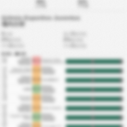
48%
52%
上半場
下半場
Grêmio Esportivo Juventus
場內分析
0
0
分鐘
最大
進球後
0%
0%
進球前
進球後
0
0
平均
進球前
平均
進球後
得分
|
失球
Grêmio
8月
Esporte Clube
0 - 1
Esportivo
HT
FT
6日
Internacional SC
Juventus
Grêmio
7月
Esporte Clube
1 - 1
Esportivo
HT
FT
30
Internacional SC
Juventus
日
Grêmio
7月
0 - 0
Esportivo
瓜拉尼帕洛卡
HT
FT
23
Juventus
日
Grêmio
7月
0 - 3
大都會
Esportivo
HT
FT
16
Juventus
日
Grêmio
7月
CA Carlos
1 - 1
Esportivo
HT
FT
1日
Renaux
Juventus
Grêmio
6月
1 - 1
Esportivo
Santa Catarina
HT
FT
25
Juventus
日
Grêmio
6月
Caçador Atlético
0 - 2
Esportivo
HT
FT
18
Clube
Juventus
日
Grêmio
6月
1 - 1
Esportivo
Caravaggio FC
HT
FT