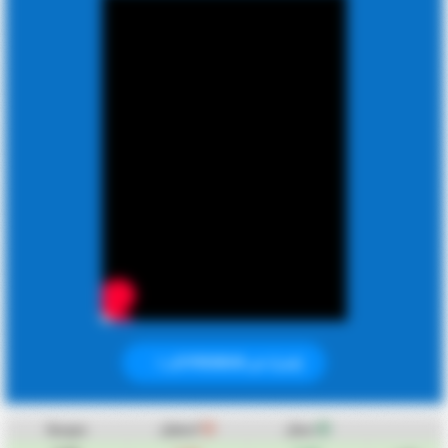
إشترك في PREMIUM الان
سجل
استقبل
متوسط