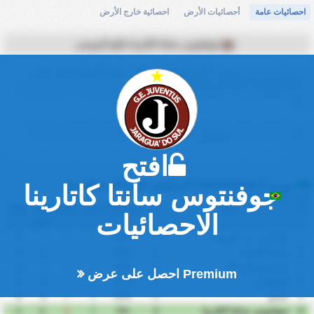
احصائيات عامة
أحصائيات الأرض
احصائية خارج الأرض
جوفنتوس سانتا كاتارينا نتائج الموسم
في هذا الموسم من
دوري Catarinense 2 البراويلي لكرة القدم (البرازيل) تشير
احصائيات فريق جوفنتوس سانتا كاتارينا
إلى اداء
المعدل
بشل عام، ما يضعهم حاليًا في
المركز
0/9
من
دوري Catarinense 2 البراويلي لكرة القدم Table
، ب نسبة فوز تعادل
٪.
0%
في المتوسط جوفنتوس سانتا كاتارينا يسجل
0
هدفا و يستقبل
0
هدفا في كل مباراة.
0%
من مباريات فريق
جوفنتوس سانتا كاتارينا
تنتهي بتسجيل الفريقين ب
0
كمعدل
أهداف.
افتح
دوري Catarinense 2 البراويلي لكرة القدم الجدول
جوفنتوس سانتا كاتارينا
انتهى الموسم - 50 / 50 حاليا
#
فريق
ل
نسبة الفوز%
سجل
استقبل
فرق
نقاط
الاحصائيات
الأهداف
جواراني دي بالهوسا
6
3
1
4
100%
2
1
سانتا كاتارينا
4
3
2
5
50%
2
2
إنترناسيونال SC
4
1
1
2
50%
2
3
Premium احصل على عرض
كارافاجيو
3
0
1
1
50%
2
4
ناساو
3
0
1
1
50%
2
5
جوفنتوس سانتا كاتارينا
1
-1
2
1
0%
2
6