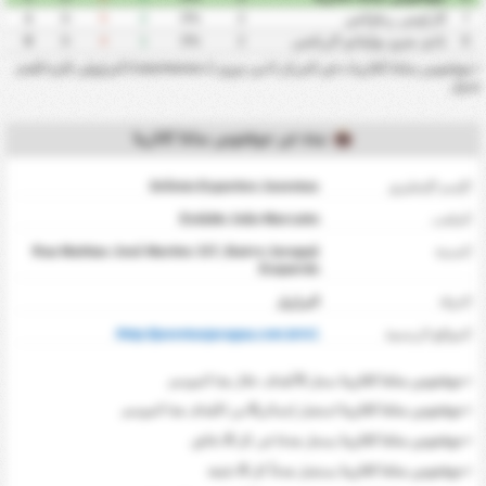
كارلوس ريناوكس
1
-3
5
2
0%
2
7
نادي مترو بوليتانو الرياضي
0
-3
4
1
0%
2
8
•
جوفنتوس سانتا كاتارينا ه في المركز 0 من دوري Catarinense 2 البراويلي لكرة القدم
جدول
نبذة عن جوفنتوس سانتا كاتارينا
الإسم الإنجليزي
Grêmio Esportivo Juventus
الملعب
Estádio João Marcatto
المدينة
Rua Mathias José Martins 337, Bairro Jaraguá
Esquerdo
‏الدولة
البرازيل
المواقع الرسمية
http://juventusjaragua.com.br/v1/
0
•
جوفنتوس سانتا كاتارينا
سجل
أهداف خلال هذا الموسم.
0
•
جوفنتوس سانتا كاتارينا
استقبل إجمالي
من الأهداف هذا الموسم.
0
•
جوفنتوس سانتا كاتارينا
يسجل هدفا في كل
دقائق.
0
•
جوفنتوس سانتا كاتارينا
يستقبل هدفاً كل
دقيقة