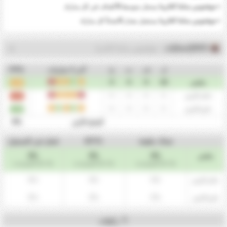
0
•
جوفنتوس سانتا كاتارينا
يسجل متوسط
أهداف في كل مباراة.
0
•
جوفنتوس سانتا كاتارينا
يستقبل معدل
هدفاً كل مباراة
2023إحصائيات
- جوفنتوس سانتا كاتارينا
ل
ف
ت
خ
آخر 5 مباريات
PPG
ت
ف
ت
ت
خ
0
0
0
10
ملخص
1.20
خ
ت
ت
ت
خ
0
0
0
5
داخل الارض
0.60
ت
ف
ت
ف
ت
0
0
0
5
خارج الارض
1.80
0%
أفضلية الأرض
شباك نظيفة
BTTS
فشل في التسجيل
0%
0%
0%
ملخص
(0 / 10 المباريات)
(0 / 10 المباريات)
(0 / 10 المباريات)
0%
0%
0%
داخل الارض
0%
0%
0%
خارج الارض
ركنيات