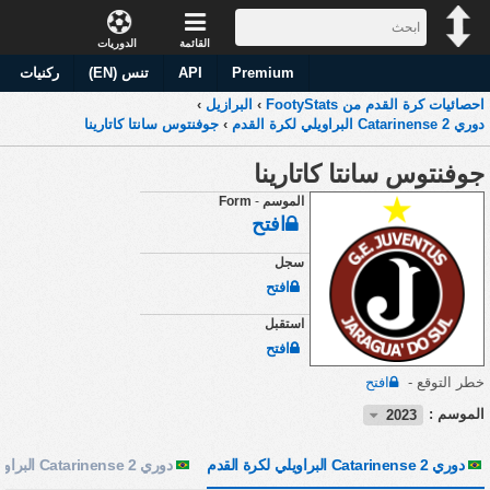
القائمة
الدوريات
Premium
API
تنس (EN)
ركنيات
احصائيات كرة القدم من FootyStats
›
البرازيل
›
دوري Catarinense 2 البراويلي لكرة القدم
›
جوفنتوس سانتا كاتارينا
جوفنتوس سانتا كاتارينا
الموسم
-
Form
افتح
سجل
افتح
استقبل
افتح
خطر التوقع -
افتح
الموسم :
2023
دوري Catarinense 2 البراويلي لكرة القدم
دوري Catarinense 2 البراويلي لكرة القدم