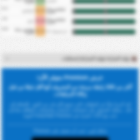
0 - 2
كاسادور
FT
HT
كاتارينا
6/11
جوفنتوس سانتا
1 - 1
كارافاجيو
FT
HT
كاتارينا
6/8
جوفنتوس سانتا
2 - 3
ناساو
FT
HT
كاتارينا
5/28
جوفنتوس سانتا
1 - 1
إنترناسيونال SC
FT
HT
كاتارينا
نهاية المباراة (نهاية المباراة) إحصائيات
عرض Premium متوفر الآن!
أكثر من 500 رابطة مربحة من المعروف أنها أقل تتبعًا من قبل
وكلاء المراهنات.
لقد أجرينا بحثًا عن البطولات التي تتمتع بأكبر قدر من الفوز. بالإضافة إلى
ذلك ، يمكنك الحصول على إحصائيات الركنيات وإحصائيات البطاقة جنبًا إلى
جنب مع CSV. اشترك في FootyStats Premium اليوم!
مايكل أوين: 'يجب أن تحصل على Premium'