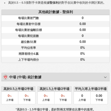
高於0.5 ~ 6.5張對手卡牌是根據
聖保利
的對手在比賽中收到的卡牌計算的。
其他統計數據 - 聖保利
0
每場比賽射門數
0.00
每場比賽射中目標
0.00
每場比賽射偏離目標
0
每場比賽犯規數
0.00
越位數/比賽
0%
平均佔有率
0%
兩隊都得分&贏
0%
上下半場均得分
中場 (中場) 統計數據
高於0.5上半場/2半場
高於1.5上半場/2半場
平均入球上半場/2半場
0
0
0
0
0
0.00
%
%
%
%
上半場
下半場
上半場
下半場
上半場
下半場
*高於0.5 - 1.5半場/2半場，是針對兩支球隊在比賽中的進球。