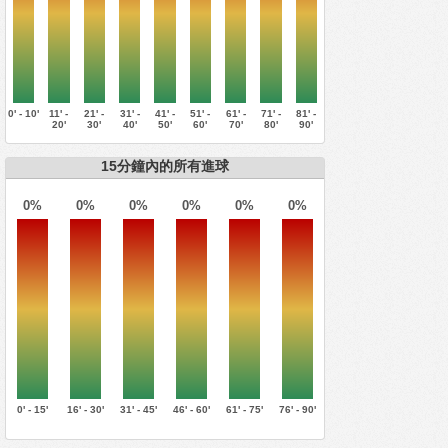
0' - 10'
11' -
21' -
31' -
41' -
51' -
61' -
71' -
81' -
20'
30'
40'
50'
60'
70'
80'
90'
15分鐘內的所有進球
0%
0%
0%
0%
0%
0%
0' - 15'
16' - 30'
31' - 45'
46' - 60'
61' - 75'
76' - 90'