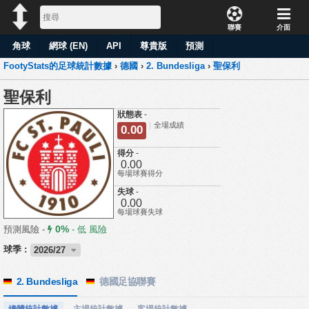
聯賽
介面
角球
網球 (EN)
API
尊貴版
預測
FootyStats的足球統計數據
›
德國
›
2. Bundesliga
›
聖保利
聖保利
狀態表
-
全場成績
0.00
得分
-
0.00
每場球賽得分
失球
-
0.00
每場球賽失球
0%
預測風險 -
-
低 風險
球季 :
2026/27
2. Bundesliga
德國足協聯賽
總體統計數據
主場統計數據
客場統計數據