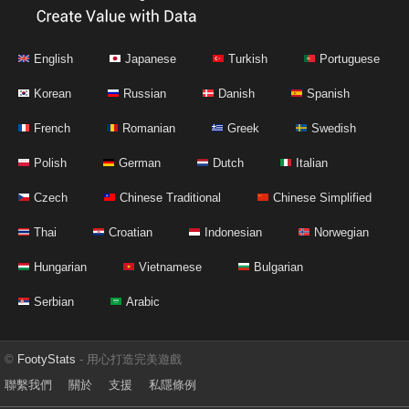
English
Japanese
Turkish
Portuguese
Korean
Russian
Danish
Spanish
French
Romanian
Greek
Swedish
Polish
German
Dutch
Italian
Czech
Chinese Traditional
Chinese Simplified
Thai
Croatian
Indonesian
Norwegian
Hungarian
Vietnamese
Bulgarian
Serbian
Arabic
©
FootyStats
- 用心打造完美遊戲
聯繫我們
關於
支援
私隱條例