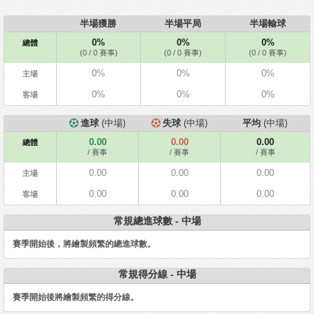
半場獲勝
半場平局
半場輸球
0%
0%
0%
總體
(0 / 0 賽事)
(0 / 0 賽事)
(0 / 0 賽事)
0%
0%
0%
主場
0%
0%
0%
客場
進球
(中場)
失球
(中場)
平均
(中場)
0.00
0.00
0.00
總體
/ 賽事
/ 賽事
/ 賽事
0.00
0.00
0.00
主場
0.00
0.00
0.00
客場
常規總進球數 - 中場
賽季開始後，將繪製頻繁的總進球數。
常規得分線 - 中場
賽季開始後將繪製頻繁的得分線。