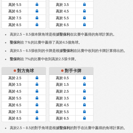
高於 5.5
高於 3.5
高於 6.5
高於 4.5
高於 7.5
高於 5.5
高於 8.5
高於 6.5
高於2.5 ~ 8.5個本隊角球是根據
聖保利
在比賽中贏得的角球計算的。
聖保利
在 ?％的比賽中贏得了高於4.5個角球。
高於0.5 ~ 6.5張收到的卡牌是根據
聖保利
在比賽中收到的卡牌計算得出的。
聖保利
在 ?%的比賽中收到高於2.5張卡牌。
對方角球
對手卡牌
高於 2.5
高於 0.5
高於 3.5
高於 1.5
高於 4.5
高於 2.5
高於 5.5
高於 3.5
高於 6.5
高於 4.5
高於 7.5
高於 5.5
高於 8.5
高於 6.5
高於2.5 ~ 8.5的對手角球是根據
聖保利
的對手在比賽中贏得的角球計算的。