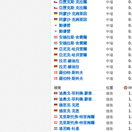
亞歷克斯·克拉爾
0
中場
亞歷克斯·克拉爾
0
中場
阿廖沙·克姆萊因
0
中場
阿廖沙·克姆萊因
0
中場
鄭優營
0
中場
鄭優營
0
中場
安德拉斯·舍費爾
0
中場
安德拉斯·舍費爾
0
中場
亞尼克·哈貝雷爾
0
中場
亞尼克·哈貝雷爾
0
中場
拉尼·赫迪拉
0
中場
拉尼·赫迪拉
0
中場
羅伯特·斯科夫
0
中場
羅伯特·斯科夫
0
中場
後衛
位置
/
迪奧戈·菲利佩·蒙泰羅·平托·萊特
1
後衛
迪奧戈·菲利佩·蒙泰羅·平托·萊特
1
後衛
德里克·克恩
1
後衛
德里克·克恩
1
後衛
克里斯托弗·特里梅爾
1
後衛
克里斯托弗·特里梅爾
1
後衛
達尼略·杜基
1
後衛