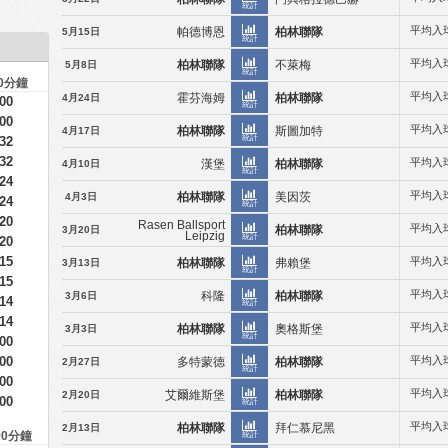
統計
平均入
帕德博恩
柏林聯隊
5月15日
統計
平均入
柏林聯隊
不萊梅
5月8日
統計
90分鐘
平均入
霍芬海姆
柏林聯隊
4月24日
.00
統計
.00
平均入
柏林聯隊
斯圖加特
4月17日
統計
.32
.32
平均入
漢堡
柏林聯隊
4月10日
統計
.24
平均入
柏林聯隊
美因茨
4月3日
.24
統計
.20
Rasen Ballsport
平均入
柏林聯隊
3月20日
Leipzig
統計
.20
.15
平均入
柏林聯隊
弗賴堡
3月13日
統計
.15
平均入
科隆
柏林聯隊
3月6日
.14
統計
.14
平均入
柏林聯隊
奧格斯堡
3月3日
統計
.00
平均入
.00
多特蒙德
柏林聯隊
2月27日
統計
.00
平均入
艾爾維斯堡
柏林聯隊
2月20日
.00
統計
平均入
柏林聯隊
拜仁慕尼黑
2月13日
90分鐘
統計