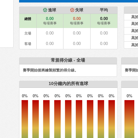
進球
失球
平均
高於
0.00
0.00
0.00
總體
每場賽事
每場賽事
每場賽事
高於
高於
0.00
0.00
0.00
主場
高於
0.00
0.00
0.00
客場
高於
常規得分線 - 全場
賽季開始後將繪製頻繁的得分線。
賽季開
10分鐘內的所有進球
0%
0%
0%
0%
0%
0%
0%
0%
0%
0%