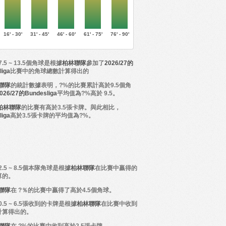
16' - 30'
31' - 45'
46' - 60'
61' - 75'
76' - 90'
.5 ~ 13.5個角球是根據
柏林聯隊
參加了
2026/27的
liga
比賽中的角球總數計算得出的
聯隊
的統計數據表明，?%的比賽累計高於9.5個角
026/27的Bundesliga
平均值為?%高於 9.5。
 柏林聯隊
的比賽有高於3.5張卡牌。與此相比，
liga
高於3.5張卡牌的平均值為?%。
.5 ~ 8.5個本隊角球是根據
柏林聯隊
在比賽中贏得的
算的。
聯隊
在 ?％的比賽中贏得了高於4.5個角球。
.5 ~ 6.5張收到的卡牌是根據
柏林聯隊
在比賽中收到
計算得出的。
聯隊
在 ?%的比賽中收到高於2.5張卡牌。