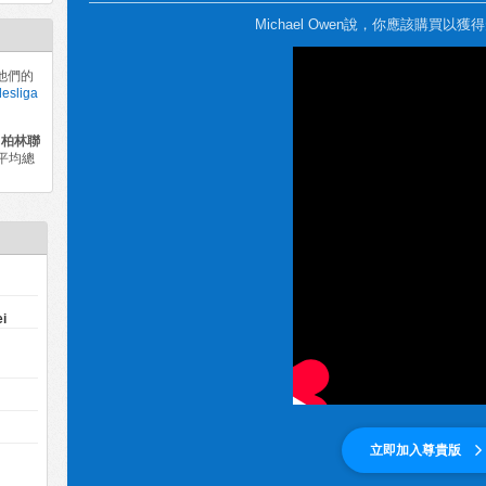
Michael Owen說，你應該購買以獲得
他們的
esliga
個
柏林聯
平均總
i
立即加入尊貴版