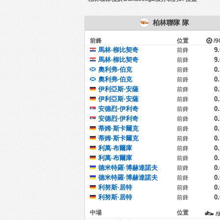
柏林聯隊 隊
前鋒
位置
/
馬林·柳比契奇
9
前鋒
馬林·柳比契奇
9
前鋒
奧利弗·伯克
0
前鋒
奧利弗·伯克
0
前鋒
伊利亞斯·安薩
0
前鋒
伊利亞斯·安薩
0
前鋒
安德烈·伊利奇
0
前鋒
安德烈·伊利奇
0
前鋒
蒂姆·斯卡爾克
0
前鋒
蒂姆·斯卡爾克
0
前鋒
利萬·布爾庫
0
前鋒
利萬·布爾庫
0
前鋒
德米特羅·博赫達諾夫
0
前鋒
德米特羅·博赫達諾夫
0
前鋒
利努斯·居特
0
前鋒
利努斯·居特
0
前鋒
中場
位置
/