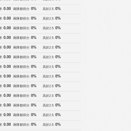
0.00
0%
0%
球:
兩隊都得分:
高於2.5:
0.00
0%
0%
球:
兩隊都得分:
高於2.5:
0.00
0%
0%
球:
兩隊都得分:
高於2.5:
0.00
0%
0%
球:
兩隊都得分:
高於2.5:
0.00
0%
0%
球:
兩隊都得分:
高於2.5:
0.00
0%
0%
球:
兩隊都得分:
高於2.5:
0.00
0%
0%
球:
兩隊都得分:
高於2.5:
0.00
0%
0%
球:
兩隊都得分:
高於2.5:
0.00
0%
0%
球:
兩隊都得分:
高於2.5:
0.00
0%
0%
球:
兩隊都得分:
高於2.5:
0.00
0%
0%
球:
兩隊都得分:
高於2.5:
0.00
0%
0%
球:
兩隊都得分:
高於2.5:
0.00
0%
0%
球:
兩隊都得分:
高於2.5: