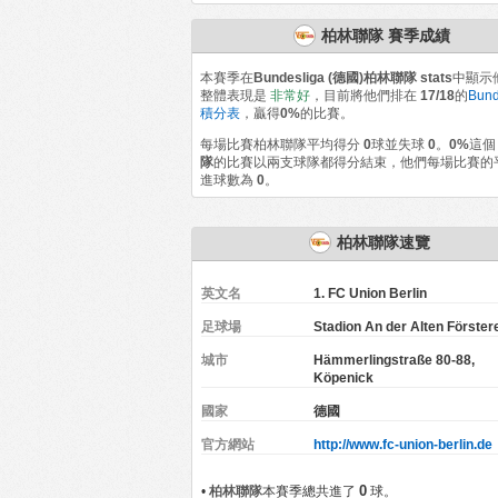
柏林聯隊 賽季成績
本賽季在
Bundesliga (德國)柏林聯隊 stats
中顯示
整體表現是
非常好
，目前將他們排在
17/18
的
Bund
積分表
，贏得
0%
的比賽。
每場比賽柏林聯隊平均得分
0
球並失球
0
。
0%
這
隊
的比賽以兩支球隊都得分結束，他們每場比賽的
進球數為
0
。
柏林聯隊速覽
英文名
1. FC Union Berlin
足球場
Stadion An der Alten Förstere
城市
Hämmerlingstraße 80-88,
Köpenick
國家
德國
官方網站
http://www.fc-union-berlin.de
0
•
柏林聯隊
本賽季總共進了
球。