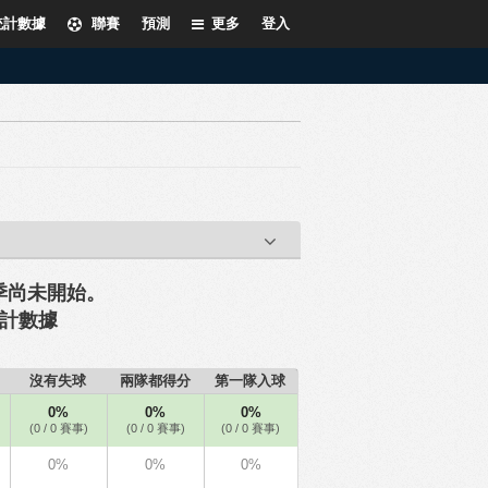
統計數據
聯賽
預測
更多
登入
 賽季尚未開始。
計數據
沒有失球
兩隊都得分
第一隊入球
0%
0%
0%
(0 / 0 賽事)
(0 / 0 賽事)
(0 / 0 賽事)
0%
0%
0%