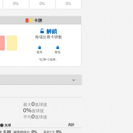
0%
0%
0%
卡牌
解鎖
每場比賽卡牌數
最高
最低
*紅牌=2張牌。
0
最大
進球後
0%
進球後
0
平均
進球後
共計
失球
0.00
0%
0%
球:
兩隊都得分:
高於2.5: