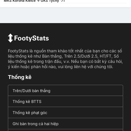
MKS Korona Kielce -> GKS Tychy '71
FootyStats là nguồn tham khảo tốt nhất của bạn cho các số
liệu thống kê như Bàn thắng, Trên 2.5/Dưới 2.5, HT/FT, Số
liệu thống kê trong trận đấu, v.v. Nếu bạn có bất kỳ câu hỏi,
ý kiến hoặc phản hồi nào, vui lòng liên hệ với chúng tôi.
Thống kê
Trên/Dưới bàn thắng
Thống kê BTTS
Thống kê phạt góc
Ghi bàn trong cả hai hiệp