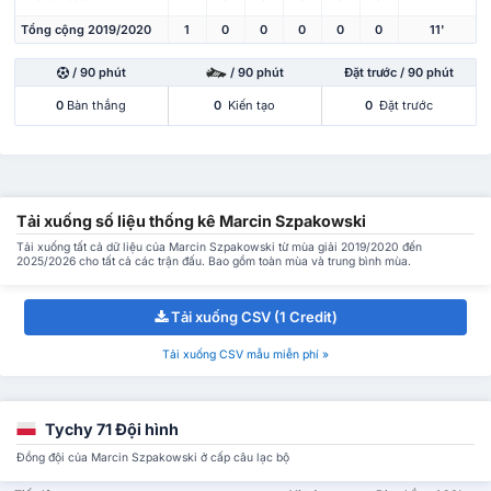
Tổng cộng 2019/2020
1
0
0
0
0
0
11'
/ 90 phút
/ 90 phút
Đặt trước / 90 phút
0
Bàn thắng
0
Kiến tạo
0
Đặt trước
Tải xuống số liệu thống kê Marcin Szpakowski
Tải xuống tất cả dữ liệu của Marcin Szpakowski từ mùa giải 2019/2020 đến
2025/2026 cho tất cả các trận đấu. Bao gồm toàn mùa và trung bình mùa.
Tải xuống CSV (1 Credit)
Tải xuống CSV mẫu miễn phí »
Tychy 71 Đội hình
Đồng đội của Marcin Szpakowski ở cấp câu lạc bộ