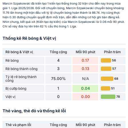
Marcin Szpakowski đã kiến tạo 1 kiến tạo thắng trong 32 trận cho đến nay trong mùa
giải 1. Liga 2025/2026. Đối với chuyền bóng, Marcin Szpakowski chuyền bóng khoảng
11.76 lần trong một trận đấu với tỷ lệ chuyền bóng hoàn thành là 86.74. Họ cũng thực
hiện 0.30 đường chuyền quyết định mỗi trận, dẫn đến những cơ hội ghi bàn đáng kể.
Nhìn chung, kết quả xA (Kiến tạo dự kiến) của Marcin Szpakowski là 0.06 mỗi 90 phút.
Chỉ số này đưa họ lên trên 62 % cầu thủ trong 1. Liga.
Thống kê Rê bóng & Việt vị
Rê bóng & Việt vị
Tổng cộng
Mỗi 90 phút
Phần trăm
4
0.17
Rê bóng
56
3
0.13
Rê bóng thành công
57
Tỷ lệ rê bóng thành
75.00%
N/A
68
công
1
0.04
Bị cướp bóng
51
0
0.00
Việt vị
78
Thẻ vàng, thẻ đỏ và thống kê lỗi
Thẻ và phạm lỗi
Tổng cộng
Mỗi 90 phút
Phần trăm