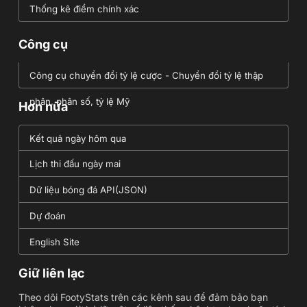
Thống kê điểm chính xác
Công cụ
Công cụ chuyển đổi tỷ lệ cược - Chuyển đổi tỷ lệ thập
phân, phân số, tỷ lệ Mỹ
Hơn nữa
Kết quả ngày hôm qua
Lịch thi đấu ngày mai
Dữ liệu bóng đá API(JSON)
Dự đoán
English Site
Giữ liên lạc
Theo dõi FootyStats trên các kênh sau để đảm bảo bạn