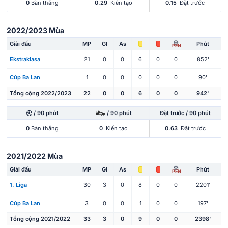
0
Bàn thắng
0.29
Kiến tạo
0.15
Đặt trước
2022/2023 Mùa
Giải đấu
MP
Gl
As
Phút
PEN
Ekstraklasa
21
0
0
6
0
0
852'
Cúp Ba Lan
1
0
0
0
0
0
90'
Tổng cộng 2022/2023
22
0
0
6
0
0
942'
/ 90 phút
/ 90 phút
Đặt trước / 90 phút
0
Bàn thắng
0
Kiến tạo
0.63
Đặt trước
2021/2022 Mùa
Giải đấu
MP
Gl
As
Phút
PEN
1. Liga
30
3
0
8
0
0
2201'
Cúp Ba Lan
3
0
0
1
0
0
197'
Tổng cộng 2021/2022
33
3
0
9
0
0
2398'