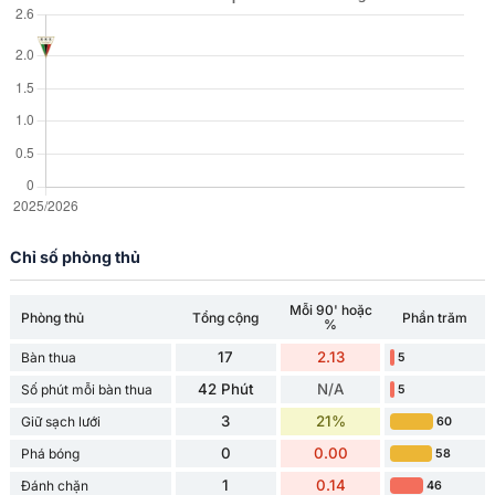
Chỉ số phòng thủ
Mỗi 90' hoặc
Phòng thủ
Tổng cộng
Phần trăm
%
17
2.13
Bàn thua
5
42 Phút
N/A
Số phút mỗi bàn thua
5
3
21%
Giữ sạch lưới
60
0
0.00
Phá bóng
58
1
0.14
Đánh chặn
46