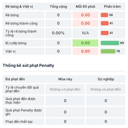
Rê bóng & Việt vị
Tổng cộng
Mỗi 90 phút
Phần trăm
0
0.00
Rê bóng
38
0
0.00
Rê bóng thành công
41
Tỷ lệ rê bóng thành
0.00%
N/A
41
công
0
0.00
Bị cướp bóng
99
0
0.00
Việt vị
78
Thống kê sút phạt Penalty
Đá phạt đền
Mùa này
Sự nghiệp
Tỷ lệ chuyển đổi quả
Không có phạt đền
Không có phạt đền
phạt đền
Quả phạt đền được
0
0
thực hiện
Quả phạt Penalty được
0
0
ghi
0
0
Phạt đền thất bại