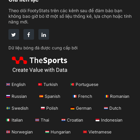
Theo dõi FootyStats trên các kênh sau để đảm bảo bạn
không bao giờ bỏ lỡ một số liệu thống kê, lựa chọn hoặc tính
năng mới.
Dữ liệu bóng đá được cung cấp bởi
English
Turkish
Portuguese
Russian
Spanish
French
Romanian
Swedish
Polish
German
Dutch
Italian
Thai
Croatian
Indonesian
Norwegian
Hungarian
Vietnamese