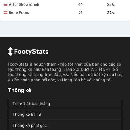
Artur Skowronek
25
44
%
Rene Poms
22
51
%
FootyStats là nguồn tham khảo tốt nhất của bạn cho các số
liệu thống kê như Bàn thắng, Trên 2.5/Dưới 2.5, HT/FT, Số
liệu thống kê trong trận đấu, v.v. Nếu bạn có bất kỳ câu hỏi,
ý kiến hoặc phản hồi nào, vui lòng liên hệ với chúng tôi.
Thống kê
Trên/Dưới bàn thắng
Thống kê BTTS
Thống kê phạt góc