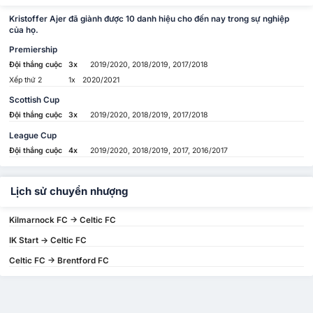
Kristoffer Ajer đã giành được 10 danh hiệu cho đến nay trong sự nghiệp
của họ.
Premiership
Đội thắng cuộc
3x
2019/2020, 2018/2019, 2017/2018
Xếp thứ 2
1x
2020/2021
Scottish Cup
Đội thắng cuộc
3x
2019/2020, 2018/2019, 2017/2018
League Cup
Đội thắng cuộc
4x
2019/2020, 2018/2019, 2017, 2016/2017
Lịch sử chuyển nhượng
Kilmarnock FC -> Celtic FC
IK Start -> Celtic FC
Celtic FC -> Brentford FC