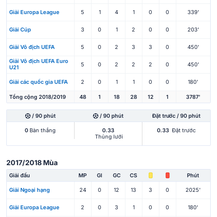
Giải Europa League
5
1
4
1
0
0
339'
Giải Cúp
3
0
1
2
0
0
203'
Giải Vô địch UEFA
5
0
2
3
3
0
450'
Giải Vô địch UEFA Euro
5
0
2
2
2
0
450'
U21
Giải các quốc gia UEFA
2
0
1
1
0
0
180'
Tổng cộng 2018/2019
48
1
18
28
12
1
3787'
/ 90 phút
/ 90 phút
Đặt trước / 90 phút
0
Bàn thắng
0.33
0.33
Đặt trước
Thủng lưới
2017/2018 Mùa
Giải đấu
MP
Gl
GC
CS
Phút
Giải Ngoại hạng
24
0
12
13
3
0
2025'
Giải Europa League
2
0
3
1
0
0
180'