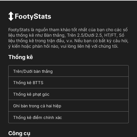
FootyStats là nguồn tham khảo tốt nhất của bạn cho các số
liệu thống kê như Bàn thắng, Trên 2.5/Dưới 2.5, HT/FT, Số
liệu thống kê trong trận đấu, v.v. Nếu bạn có bất kỳ câu hỏi,
ý kiến hoặc phản hồi nào, vui lòng liên hệ với chúng tôi.
Thống kê
Trên/Dưới bàn thắng
Thống kê BTTS
Thống kê phạt góc
Ghi bàn trong cả hai hiệp
Thống kê điểm chính xác
Công cụ