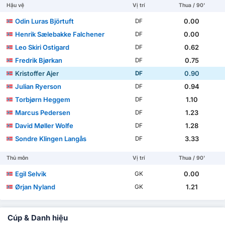
Hậu vệ
Vị trí
Thua / 90'
Odin Luras Björtuft
0.00
DF
Henrik Sælebakke Falchener
0.00
DF
Leo Skiri Ostigard
0.62
DF
Fredrik Bjørkan
0.75
DF
Kristoffer Ajer
0.90
DF
Julian Ryerson
0.94
DF
Torbjørn Heggem
1.10
DF
Marcus Pedersen
1.23
DF
David Møller Wolfe
1.28
DF
Sondre Klingen Langås
3.33
DF
Thủ môn
Vị trí
Thua / 90'
Egil Selvik
0.00
GK
Ørjan Nyland
1.21
GK
Cúp & Danh hiệu