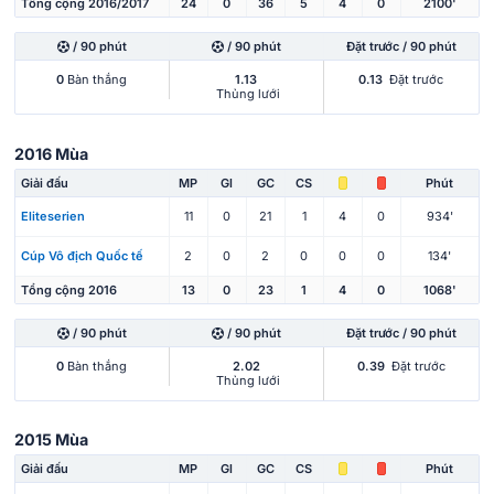
Tổng cộng 2016/2017
24
0
36
5
4
0
2100'
/ 90 phút
/ 90 phút
Đặt trước / 90 phút
0
Bàn thắng
1.13
0.13
Đặt trước
Thủng lưới
2016 Mùa
Giải đấu
MP
Gl
GC
CS
Phút
Eliteserien
11
0
21
1
4
0
934'
Cúp Vô địch Quốc tế
2
0
2
0
0
0
134'
Tổng cộng 2016
13
0
23
1
4
0
1068'
/ 90 phút
/ 90 phút
Đặt trước / 90 phút
0
Bàn thắng
2.02
0.39
Đặt trước
Thủng lưới
2015 Mùa
Giải đấu
MP
Gl
GC
CS
Phút