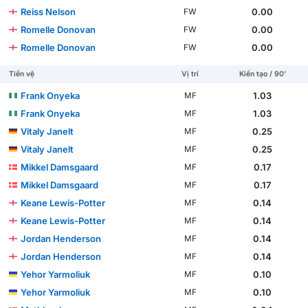
Reiss Nelson
0.00
FW
Romelle Donovan
0.00
FW
Romelle Donovan
0.00
FW
Tiền vệ
Vị trí
Kiến tạo / 90'
Frank Onyeka
1.03
MF
Frank Onyeka
1.03
MF
Vitaly Janelt
0.25
MF
Vitaly Janelt
0.25
MF
Mikkel Damsgaard
0.17
MF
Mikkel Damsgaard
0.17
MF
Keane Lewis-Potter
0.14
MF
Keane Lewis-Potter
0.14
MF
Jordan Henderson
0.14
MF
Jordan Henderson
0.14
MF
Yehor Yarmoliuk
0.10
MF
Yehor Yarmoliuk
0.10
MF