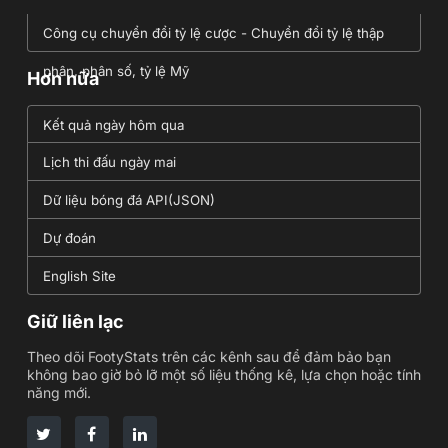
Công cụ chuyển đổi tỷ lệ cược - Chuyển đổi tỷ lệ thập
phân, phân số, tỷ lệ Mỹ
Hơn nữa
Kết quả ngày hôm qua
Lịch thi đấu ngày mai
Dữ liệu bóng đá API(JSON)
Dự đoán
English Site
Giữ liên lạc
Theo dõi FootyStats trên các kênh sau để đảm bảo bạn
không bao giờ bỏ lỡ một số liệu thống kê, lựa chọn hoặc tính
năng mới.