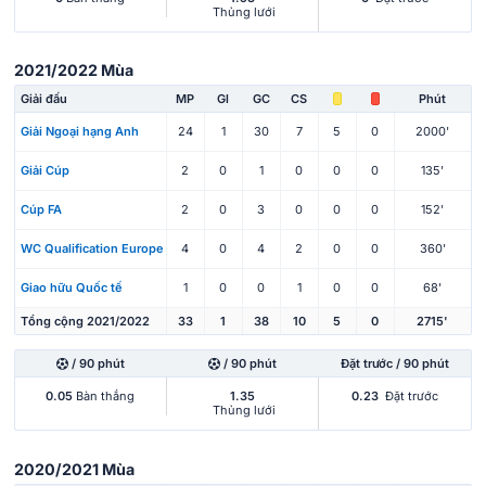
Thủng lưới
2021/2022 Mùa
Giải đấu
MP
Gl
GC
CS
Phút
Giải Ngoại hạng Anh
24
1
30
7
5
0
2000'
Giải Cúp
2
0
1
0
0
0
135'
Cúp FA
2
0
3
0
0
0
152'
WC Qualification Europe
4
0
4
2
0
0
360'
Giao hữu Quốc tế
1
0
0
1
0
0
68'
Tổng cộng 2021/2022
33
1
38
10
5
0
2715'
/ 90 phút
/ 90 phút
Đặt trước / 90 phút
0.05
Bàn thắng
1.35
0.23
Đặt trước
Thủng lưới
2020/2021 Mùa