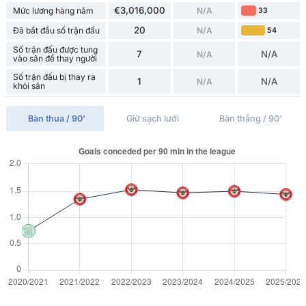
€3,016,000
Mức lương hàng năm
N/A
33
20
Đã bắt đầu số trận đấu
N/A
54
Số trận đấu được tung
7
N/A
N/A
vào sân để thay người
Số trận đấu bị thay ra
1
N/A
N/A
khỏi sân
Bàn thua / 90'
Giữ sạch lưới
Bàn thắng / 90'