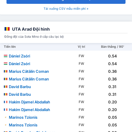
Tải xuống CSV mẫu miễn phí »
UTA Arad Đội hình
Đồng đội của Sota Mino ở cấp câu lạc bộ
Tiến lên
Vị trí
Bàn thắng / 90'
Dániel Zsóri
0.54
FW
Dániel Zsóri
0.54
FW
Marius Cătălin Coman
0.36
FW
Marius Cătălin Coman
0.36
FW
David Barbu
0.31
FW
David Barbu
0.31
FW
Hakim Djamel Abdallah
0.20
FW
Hakim Djamel Abdallah
0.20
FW
Marinos Tzionis
0.05
FW
Marinos Tzionis
0.05
FW