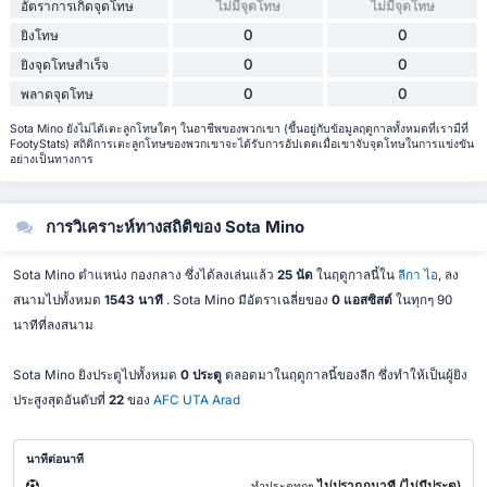
อัตราการเกิดจุดโทษ
ไม่มีจุดโทษ
ไม่มีจุดโทษ
0
0
ยิงโทษ
0
0
ยิงจุดโทษสำเร็จ
0
0
พลาดจุดโทษ
Sota Mino ยังไม่ได้เตะลูกโทษใดๆ ในอาชีพของพวกเขา (ขึ้นอยู่กับข้อมูลฤดูกาลทั้งหมดที่เรามีที่
FootyStats) สถิติการเตะลูกโทษของพวกเขาจะได้รับการอัปเดตเมื่อเขาจับจุดโทษในการแข่งขัน
อย่างเป็นทางการ
การวิเคราะห์ทางสถิติของ Sota Mino
Sota Mino ตำแหน่ง กองกลาง ซึ่งได้ลงเล่นแล้ว
25 นัด
ในฤดูกาลนี้ใน
ลีกา ไอ
, ลง
สนามไปทั้งหมด
1543 นาที
. Sota Mino มีอัตราเฉลี่ยของ
0 แอสซิสต์
ในทุกๆ 90
นาทีที่ลงสนาม
Sota Mino ยิงประตูไปทั้งหมด
0 ประตู
ตลอดมาในฤดูกาลนี้ของลีก ซึ่งทำให้เป็นผู้ยิง
ประสูงสุดอันดับที่
22
ของ
AFC UTA Arad
นาทีต่อนาที
ไม่ปรากฎนาที (ไม่มีประตู)
ทำประตูทุกๆ