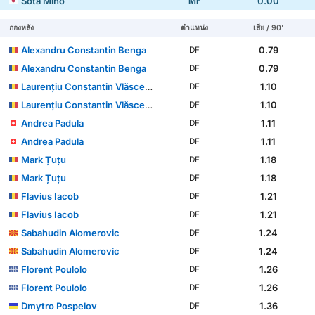
Sota Mino
0.00
MF
กองหลัง
ตำแหน่ง
เสีย / 90'
Alexandru Constantin Benga
0.79
DF
Alexandru Constantin Benga
0.79
DF
Laurențiu Constantin Vlăsceanu
1.10
DF
Laurențiu Constantin Vlăsceanu
1.10
DF
Andrea Padula
1.11
DF
Andrea Padula
1.11
DF
Mark Țuțu
1.18
DF
Mark Țuțu
1.18
DF
Flavius Iacob
1.21
DF
Flavius Iacob
1.21
DF
Sabahudin Alomeroviс
1.24
DF
Sabahudin Alomeroviс
1.24
DF
Florent Poulolo
1.26
DF
Florent Poulolo
1.26
DF
Dmytro Pospelov
1.36
DF