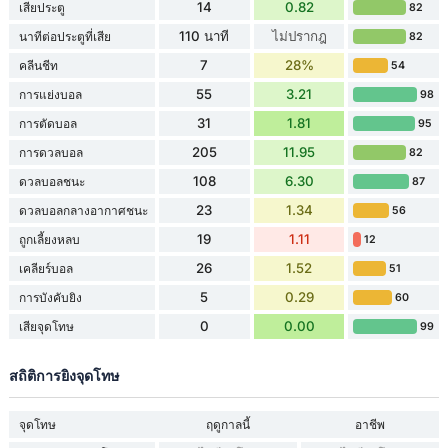
14
0.82
เสียประตู
82
110 นาที
ไม่ปรากฎ
นาทีต่อประตูที่เสีย
82
7
28%
คลีนชีท
54
55
3.21
การแย่งบอล
98
31
1.81
การตัดบอล
95
205
11.95
การดวลบอล
82
108
6.30
ดวลบอลชนะ
87
23
1.34
ดวลบอลกลางอากาศชนะ
56
19
1.11
ถูกเลี้ยงหลบ
12
26
1.52
เคลียร์บอล
51
5
0.29
การบังคับยิง
60
0
0.00
เสียจุดโทษ
99
สถิติการยิงจุดโทษ
จุดโทษ
ฤดูกาลนี้
อาชีพ