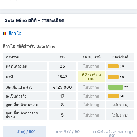
Sota Mino สถิติ - รายละเอียด
ลีกา ไอ
ลีกา ไอ สถิติสำหรับ Sota Mino
ภาพรวม
รวม
ต่อ 90 นาที
เปอร์เซ็นต์
25
นัดที่ได้ลงเล่น
ไม่ปรากฎ
54
62 นาทีต่อ
1543
นาที
54
เกม
€125,000
เงินเดือนประจำปี
ไม่ปรากฎ
77
17
ลงเป็นตัวจริง
ไม่ปรากฎ
56
8
ไม่ปรากฎ
ถูกเปลี่ยนตัวลงสนาม
ไม่ปรากฎ
ถูกเปลี่ยนตัวออกจาก
5
ไม่ปรากฎ
ไม่ปรากฎ
สนาม
ประตู / 90'
แอซซิสต์ / 90'
การมีส่วนร่วมของประตู /
90'