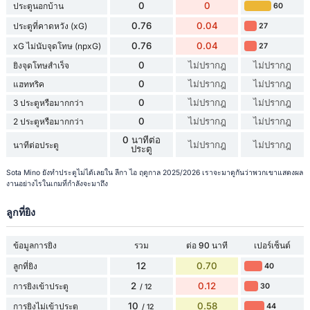
0
0
ประตูนอกบ้าน
60
0.76
0.04
ประตูที่คาดหวัง (xG)
27
0.76
0.04
xG ไม่นับจุดโทษ (npxG)
27
0
ไม่ปรากฎ
ไม่ปรากฎ
ยิงจุดโทษสำเร็จ
0
ไม่ปรากฎ
ไม่ปรากฎ
แฮททริค
0
ไม่ปรากฎ
ไม่ปรากฎ
3 ประตูหรือมากกว่า
0
ไม่ปรากฎ
ไม่ปรากฎ
2 ประตูหรือมากกว่า
0 นาทีต่อ
ไม่ปรากฎ
ไม่ปรากฎ
นาทีต่อประตู
ประตู
Sota Mino ยังทำประตูไม่ได้เลยใน ลีกา ไอ ฤดูกาล 2025/2026 เราจะมาดูกันว่าพวกเขาแสดงผล
งานอย่างไรในเกมที่กำลังจะมาถึง
ลูกที่ยิง
ข้อมูลการยิง
รวม
ต่อ 90 นาที
เปอร์เซ็นต์
12
0.70
ลูกที่ยิง
40
2
0.12
การยิงเข้าประตู
30
/ 12
10
0.58
การยิงไม่เข้าประตู
44
/ 12