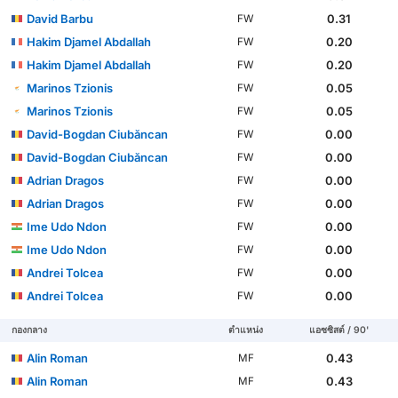
David Barbu
0.31
FW
Hakim Djamel Abdallah
0.20
FW
Hakim Djamel Abdallah
0.20
FW
Marinos Tzionis
0.05
FW
Marinos Tzionis
0.05
FW
David-Bogdan Ciubăncan
0.00
FW
David-Bogdan Ciubăncan
0.00
FW
Adrian Dragos
0.00
FW
Adrian Dragos
0.00
FW
Ime Udo Ndon
0.00
FW
Ime Udo Ndon
0.00
FW
Andrei Tolcea
0.00
FW
Andrei Tolcea
0.00
FW
กองกลาง
ตำแหน่ง
แอซซิสต์ / 90'
Alin Roman
0.43
MF
Alin Roman
0.43
MF