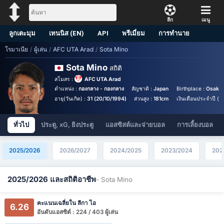
ลีก
เมนู
ลูกเตะมุม
เทนนิส (EN)
API
พรีเมี่ยม
การทำนาย
โรมาเนีย
/
ผู้เล่น
/
AFC UTA Arad
/
Sota Mino
Sota Mino
สถิติ
สโมสร :
AFC UTA Arad
ตำแหน่ง :
กองกลาง - กองกลาง
สัญชาติ :
Japan
Birthplace :
Osaka 
อายุ(วันเกิด) :
31 (20/10/1994)
ส่วนสูง :
181cm
เงินเดือนประจำปี (ยู
ทั่วไป
ประตู, xG, ยิงประตู
แอสซิสต์และจ่ายบอล
การเลี้ยงบอล
2025/2026
2026/2027
2024/2025
2023/2024
202
2025/2026 และสถิติอาชีพ
- Sota Mino
คะแนนเฉลี่ยใน ลีกา ไอ
6.26
อันดับแอสซิต์ : 224 / 403 ผู้เล่น